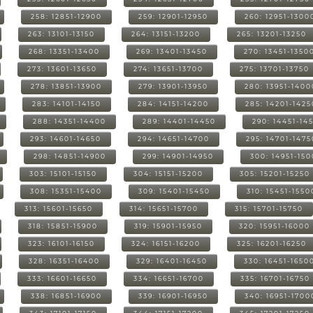
258: 12851-12900
259: 12901-12950
260: 12951-1300
263: 13101-13150
264: 13151-13200
265: 13201-13250
268: 13351-13400
269: 13401-13450
270: 13451-1350
273: 13601-13650
274: 13651-13700
275: 13701-13750
278: 13851-13900
279: 13901-13950
280: 13951-1400
283: 14101-14150
284: 14151-14200
285: 14201-1425
288: 14351-14400
289: 14401-14450
290: 14451-14
293: 14601-14650
294: 14651-14700
295: 14701-1475
298: 14851-14900
299: 14901-14950
300: 14951-15
303: 15101-15150
304: 15151-15200
305: 15201-15250
308: 15351-15400
309: 15401-15450
310: 15451-1550
313: 15601-15650
314: 15651-15700
315: 15701-15750
318: 15851-15900
319: 15901-15950
320: 15951-16000
323: 16101-16150
324: 16151-16200
325: 16201-16250
328: 16351-16400
329: 16401-16450
330: 16451-1650
333: 16601-16650
334: 16651-16700
335: 16701-16750
338: 16851-16900
339: 16901-16950
340: 16951-1700