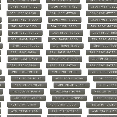
343: 17101-17150
344: 17151-17200
345: 17201-17250
348: 17351-17400
349: 17401-17450
350: 17451-1750
353: 17601-17650
354: 17651-17700
355: 17701-17750
358: 17851-17900
359: 17901-17950
360: 17951-1800
363: 18101-18150
364: 18151-18200
365: 18201-1825
368: 18351-18400
369: 18401-18450
370: 18451-185
373: 18601-18650
374: 18651-18700
375: 18701-1875
378: 18851-18900
379: 18901-18950
380: 18951-19
383: 19101-19150
384: 19151-19200
385: 19201-19250
388: 19351-19400
389: 19401-19450
390: 19451-195
393: 19601-19650
394: 19651-19700
395: 19701-19750
398: 19851-19900
399: 19901-19950
400: 19951-200
0
403: 20101-20150
404: 20151-20200
405: 20201-
0
408: 20351-20400
409: 20401-20450
410: 20451
413: 20601-20650
414: 20651-20700
415: 20701-2
0
418: 20851-20900
419: 20901-20950
420: 20951-
423: 21101-21150
424: 21151-21200
425: 21201-21250
428: 21351-21400
429: 21401-21450
430: 21451-215