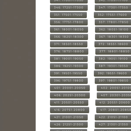
341: 17001-17050
342: 17051-17100
346: 17251-17300
347: 17301-17350
351: 17501-17550
352: 17551-17600
356: 17751-17800
357: 17801-17850
361: 18001-18050
362: 18051-18100
366: 18251-18300
367: 18301-18350
371: 18501-18550
372: 18551-18600
376: 18751-18800
377: 18801-18850
381: 19001-19050
382: 19051-19100
386: 19251-19300
387: 19301-19350
391: 19501-19550
392: 19551-19600
396: 19751-19800
397: 19801-19850
401: 20001-20050
402: 20051-2010
406: 20251-20300
407: 20301-2035
411: 20501-20550
412: 20551-20600
416: 20751-20800
417: 20801-2085
421: 21001-21050
422: 21051-21100
426: 21251-21300
427: 21301-21350