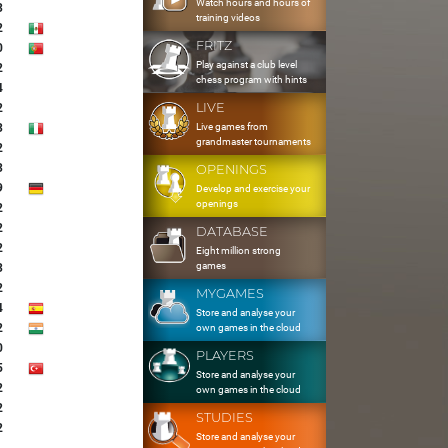
Watch hours and hours of
3
training videos
2
FRITZ
0
Play against a club level
2
chess program with hints
4
LIVE
2
Live games from
3
grandmaster tournaments
2
3
OPENINGS
9
Develop and exercise your
openings
2
2
DATABASE
2
Eight million strong
games
3
2
MYGAMES
4
Store and analyse your
2
own games in the cloud
0
PLAYERS
5
Store and analyse your
2
own games in the cloud
2
STUDIES
2
Store and analyse your