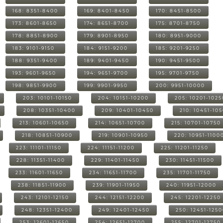
168: 8351-8400
169: 8401-8450
170: 8451-8500
173: 8601-8650
174: 8651-8700
175: 8701-8750
178: 8851-8900
179: 8901-8950
180: 8951-9000
183: 9101-9150
184: 9151-9200
185: 9201-9250
188: 9351-9400
189: 9401-9450
190: 9451-9500
193: 9601-9650
194: 9651-9700
195: 9701-9750
198: 9851-9900
199: 9901-9950
200: 9951-10000
203: 10101-10150
204: 10151-10200
205: 10201-1025
208: 10351-10400
209: 10401-10450
210: 10451-10
213: 10601-10650
214: 10651-10700
215: 10701-10750
218: 10851-10900
219: 10901-10950
220: 10951-1100
223: 11101-11150
224: 11151-11200
225: 11201-11250
228: 11351-11400
229: 11401-11450
230: 11451-11500
233: 11601-11650
234: 11651-11700
235: 11701-11750
238: 11851-11900
239: 11901-11950
240: 11951-12000
243: 12101-12150
244: 12151-12200
245: 12201-12250
248: 12351-12400
249: 12401-12450
250: 12451-125
253: 12601-12650
254: 12651-12700
255: 12701-12750