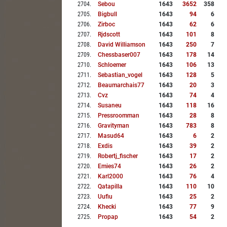
2704
.
Sebou
1643
3652
358
2705
.
Bigbull
1643
94
6
2706
.
Zirboc
1643
62
6
2707
.
Rjdscott
1643
101
8
2708
.
David Williamson
1643
250
7
2709
.
Chessbaser007
1643
178
14
2710
.
Schloemer
1643
106
13
2711
.
Sebastian_vogel
1643
128
5
2712
.
Beaumarchais77
1643
20
3
2713
.
Cvz
1643
74
4
2714
.
Susaneu
1643
118
16
2715
.
Pressroomman
1643
28
8
2716
.
Gravityman
1643
783
8
2717
.
Masud64
1643
6
2
2718
.
Exdis
1643
39
2
2719
.
Robertj_fischer
1643
17
2
2720
.
Emies74
1643
26
2
2721
.
Karl2000
1643
76
4
2722
.
Qatapilla
1643
110
10
2723
.
Uufiu
1643
25
2
2724
.
Khecki
1643
77
9
2725
.
Propap
1643
54
2