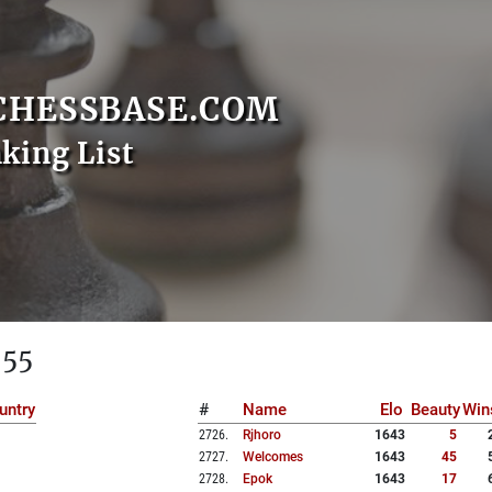
CHESSBASE.COM
nking List
 55
untry
#
Name
Elo
Beauty
Win
2726
.
Rjhoro
1643
5
2727
.
Welcomes
1643
45
2728
.
Epok
1643
17