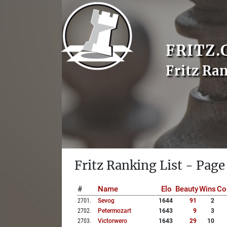
FRITZ.
Fritz Ra
Fritz Ranking List - Page
#
Name
Elo
Beauty
Wins
Co
2701
.
Sevog
1644
91
2
2702
.
Petermozart
1643
9
3
2703
.
Victorwero
1643
29
10