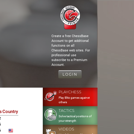
Create a free ChessBase
Account to get additional
functions on all
ChessBase web sites. For
professional use
subscribe to a Premium
Account.
LOGIN
PLAYCHESS
Play Blitz games against
others
TACTICS
s
Country
Solve tactical positions of
2
your strength
5
VIDEOS
6