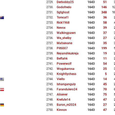
2729
.
Derbobby25
1643
51
2730
.
Godofredo
1643
146
1
2731
.
Sgtghost
1643
348
1
2732
.
Tomcat1
1643
36
2733
.
Rick1968
1643
58
2734
.
Nevox
1643
39
2735
.
Walkingpawn
1643
37
2736
.
We_shelby
1643
27
2737
.
Matsevane
1643
35
2738
.
Pitti007
1643
199
2739
.
Reyanshkukreja
1643
19
2740
.
Beftahk
1643
11
2741
.
Powerwolf
1643
54
2742
.
Wogakarosa
1643
25
2743
.
Knightlychess
1643
5
2744
.
Vieito
1643
14
2745
.
Ishanganguly
1643
45
2746
.
Farandulero24
1643
70
2747
.
Alisever
1643
75
2748
.
Krefute14
1643
47
2749
.
Baron_m2024
1643
27
2750
.
Kinnon
1643
47