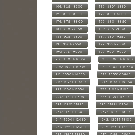
166: 8251-8300
167: 8301-8350
171: 8501-8550
172: 8551-8600
176: 8751-8800
177: 8801-8850
181: 9001-9050
182: 9051-9100
186: 9251-9300
187: 9301-9350
191: 9501-9550
192: 9551-9600
196: 9751-9800
197: 9801-9850
201: 10001-10050
202: 10051-10100
206: 10251-10300
207: 10301-10350
211: 10501-10550
212: 10551-10600
216: 10751-10800
217: 10801-10850
221: 11001-11050
222: 11051-11100
226: 11251-11300
227: 11301-11350
231: 11501-11550
232: 11551-11600
236: 11751-11800
237: 11801-11850
241: 12001-12050
242: 12051-12100
246: 12251-12300
247: 12301-12350
251: 12501-12550
252: 12551-12600