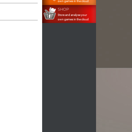
own games in the cloud
SHOP
Store and analyse your
own games in the cloud