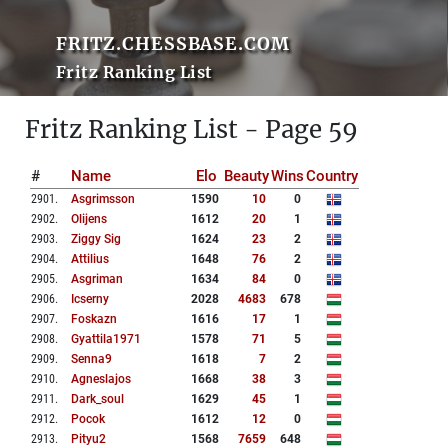
FRITZ.CHESSBASE.COM
Fritz Ranking List
Fritz Ranking List - Page 59
#
Name
Elo
Beauty
Wins
Country
2901
.
Asgrimsson
1590
10
0
2902
.
Olijens
1612
20
1
2903
.
Ziggy Sig
1624
23
2
2904
.
Attilius
1648
76
2
2905
.
Asgriman
1634
84
0
2906
.
Icserny
2028
4683
678
2907
.
Foskazn
1616
17
1
2908
.
Gyattila1971
1578
71
5
2909
.
Senna9
1618
7
2
2910
.
Agneslajos
1668
38
3
2911
.
Dark_soul
1629
45
1
2912
.
Pocok
1612
12
0
2913
.
Pityu2
1568
7659
648