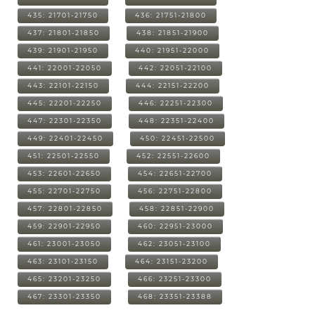
435: 21701-21750
436: 21751-21800
437: 21801-21850
438: 21851-21900
439: 21901-21950
440: 21951-22000
441: 22001-22050
442: 22051-22100
443: 22101-22150
444: 22151-22200
445: 22201-22250
446: 22251-22300
447: 22301-22350
448: 22351-22400
449: 22401-22450
450: 22451-22500
451: 22501-22550
452: 22551-22600
453: 22601-22650
454: 22651-22700
455: 22701-22750
456: 22751-22800
457: 22801-22850
458: 22851-22900
459: 22901-22950
460: 22951-23000
461: 23001-23050
462: 23051-23100
463: 23101-23150
464: 23151-23200
465: 23201-23250
466: 23251-23300
467: 23301-23350
468: 23351-23388