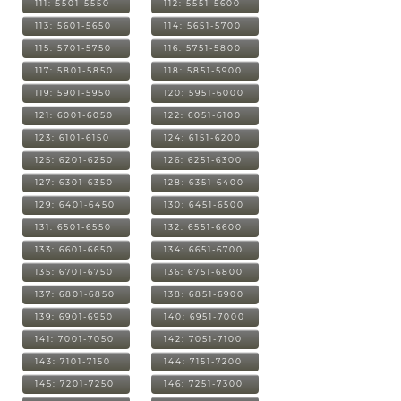
111: 5501-5550
112: 5551-5600
113: 5601-5650
114: 5651-5700
115: 5701-5750
116: 5751-5800
117: 5801-5850
118: 5851-5900
119: 5901-5950
120: 5951-6000
121: 6001-6050
122: 6051-6100
123: 6101-6150
124: 6151-6200
125: 6201-6250
126: 6251-6300
127: 6301-6350
128: 6351-6400
129: 6401-6450
130: 6451-6500
131: 6501-6550
132: 6551-6600
133: 6601-6650
134: 6651-6700
135: 6701-6750
136: 6751-6800
137: 6801-6850
138: 6851-6900
139: 6901-6950
140: 6951-7000
141: 7001-7050
142: 7051-7100
143: 7101-7150
144: 7151-7200
145: 7201-7250
146: 7251-7300