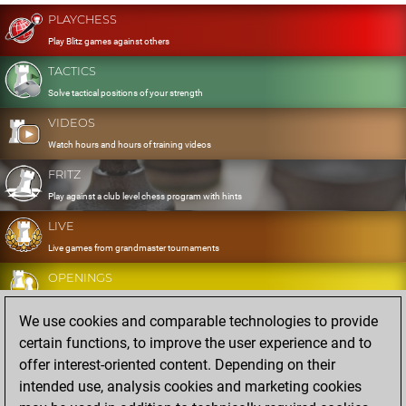
PLAYCHESS
Play Blitz games against others
TACTICS
Solve tactical positions of your strength
VIDEOS
Watch hours and hours of training videos
FRITZ
Play against a club level chess program with hints
LIVE
Live games from grandmaster tournaments
OPENINGS
Develop and exercise your openings
We use cookies and comparable technologies to provide
DATABASE
certain functions, to improve the user experience and to
Eight million strong games
offer interest-oriented content. Depending on their
MYGAMES
intended use, analysis cookies and marketing cookies
Store and analyse your own games in the cloud