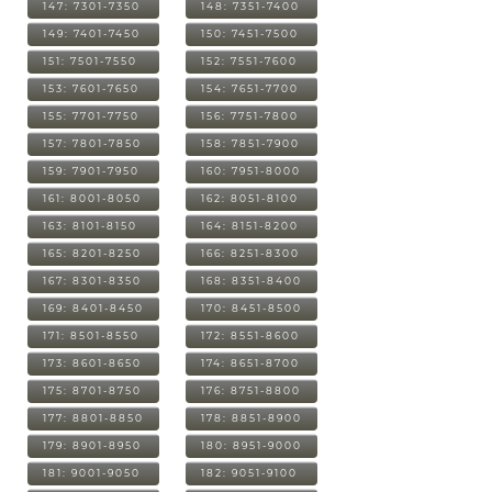
147: 7301-7350
148: 7351-7400
149: 7401-7450
150: 7451-7500
151: 7501-7550
152: 7551-7600
153: 7601-7650
154: 7651-7700
155: 7701-7750
156: 7751-7800
157: 7801-7850
158: 7851-7900
159: 7901-7950
160: 7951-8000
161: 8001-8050
162: 8051-8100
163: 8101-8150
164: 8151-8200
165: 8201-8250
166: 8251-8300
167: 8301-8350
168: 8351-8400
169: 8401-8450
170: 8451-8500
171: 8501-8550
172: 8551-8600
173: 8601-8650
174: 8651-8700
175: 8701-8750
176: 8751-8800
177: 8801-8850
178: 8851-8900
179: 8901-8950
180: 8951-9000
181: 9001-9050
182: 9051-9100