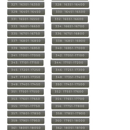
327: 16301-16350
328: 16351-16400
329: 16401-16450
330: 16451-16500
331: 16501-16550
332: 16551-16600
333: 16601-16650
334: 16651-16700
335: 16701-16750
336: 16751-16800
337: 16801-16850
338: 16851-16900
339: 16901-16950
340: 16951-17000
341: 17001-17050
342: 17051-17100
343: 17101-17150
344: 17151-17200
345: 17201-17250
346: 17251-17300
347: 17301-17350
348: 17351-17400
349: 17401-17450
350: 17451-17500
351: 17501-17550
352: 17551-17600
353: 17601-17650
354: 17651-17700
355: 17701-17750
356: 17751-17800
357: 17801-17850
358: 17851-17900
359: 17901-17950
360: 17951-18000
361: 18001-18050
362: 18051-18100