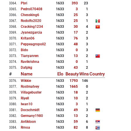
3364
.
Pbri
1633
393
23
3365
.
Pedro070408
1633
3
1
3366
.
Chessking6
1633
25
3
3367
.
Rodolfo2020
1633
25
1
3368
.
Cracking1234
1633
30
4
3369
.
Jyanezgarcia
1633
17
2
3370
.
Kritan06
1633
76
3
3371
.
Peppeagropoli2
1633
48
3
3372
.
Bido
1633
0
3
3373
.
Tianyanren
1633
13
2
3374
.
Ravikrishna
1633
0
1
3375
.
Datpkg
1633
43
2
#
Name
Elo
Beauty
Wins
Country
3376
.
Wikkie
1633
1793
146
3377
.
Rostmatvey
1633
1665
0
3378
.
Villagebuster
1633
18
2
3379
.
Riyell
1633
10
2
3380
.
Iwan10
1633
3
1
3381
.
Docschmidt
1633
49
3
3382
.
Germany1980
1633
13
2
3383
.
Antikloon
1633
59
6
3384
.
Rrnoa
1633
82
8