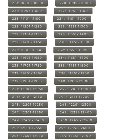
219: 10901-10950
220: 10951-11000
221: 11001-11050
222: 11051-11100
223: 11101-11150
224: 11151-11200
225: 11201-11250
226: 11251-11300
227: 11301-11350
228: 11351-11400
229: 11401-11450
230: 11451-11500
231: 11501-11550
232: 11551-11600
233: 11601-11650
234: 11651-11700
235: 11701-11750
236: 11751-11800
237: 11801-11850
238: 11851-11900
239: 11901-11950
240: 11951-12000
241: 12001-12050
242: 12051-12100
243: 12101-12150
244: 12151-12200
245: 12201-12250
246: 12251-12300
247: 12301-12350
248: 12351-12400
249: 12401-12450
250: 12451-12500
251: 12501-12550
252: 12551-12600
253: 12601-12650
254: 12651-12700