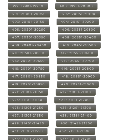
399: 19901-19950
400: 19951-20000
401: 20001-20050
402: 20051-20100
403: 20101-20150
404: 20151-20200
405: 20201-20250
406: 20251-20300
407: 20301-20350
408: 20351-20400
409: 20401-20450
410: 20451-20500
411: 20501-20550
412: 20551-20600
413: 20601-20650
414: 20651-20700
415: 20701-20750
416: 20751-20800
417: 20801-20850
418: 20851-20900
419: 20901-20950
420: 20951-21000
421: 21001-21050
422: 21051-21100
423: 21101-21150
424: 21151-21200
425: 21201-21250
426: 21251-21300
427: 21301-21350
428: 21351-21400
429: 21401-21450
430: 21451-21500
431: 21501-21550
432: 21551-21600
433: 21601-21650
434: 21651-21700