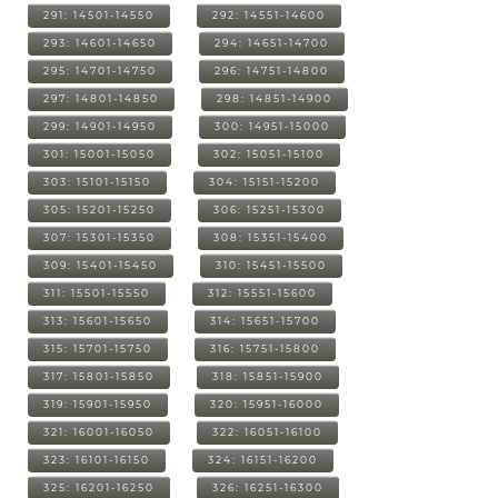
291: 14501-14550
292: 14551-14600
293: 14601-14650
294: 14651-14700
295: 14701-14750
296: 14751-14800
297: 14801-14850
298: 14851-14900
299: 14901-14950
300: 14951-15000
301: 15001-15050
302: 15051-15100
303: 15101-15150
304: 15151-15200
305: 15201-15250
306: 15251-15300
307: 15301-15350
308: 15351-15400
309: 15401-15450
310: 15451-15500
311: 15501-15550
312: 15551-15600
313: 15601-15650
314: 15651-15700
315: 15701-15750
316: 15751-15800
317: 15801-15850
318: 15851-15900
319: 15901-15950
320: 15951-16000
321: 16001-16050
322: 16051-16100
323: 16101-16150
324: 16151-16200
325: 16201-16250
326: 16251-16300