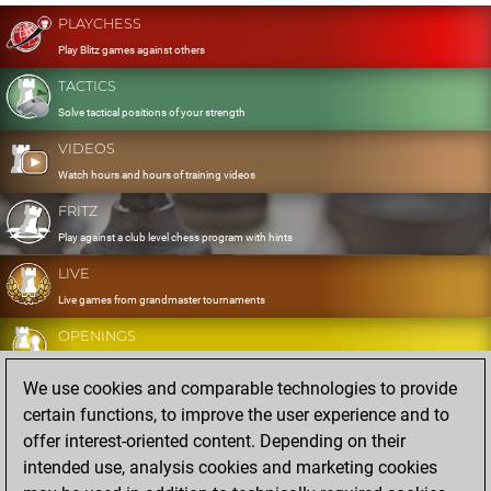
PLAYCHESS
Play Blitz games against others
TACTICS
Solve tactical positions of your strength
VIDEOS
Watch hours and hours of training videos
FRITZ
Play against a club level chess program with hints
LIVE
Live games from grandmaster tournaments
OPENINGS
Develop and exercise your openings
We use cookies and comparable technologies to provide
DATABASE
certain functions, to improve the user experience and to
Eight million strong games
offer interest-oriented content. Depending on their
MYGAMES
intended use, analysis cookies and marketing cookies
Store and analyse your own games in the cloud