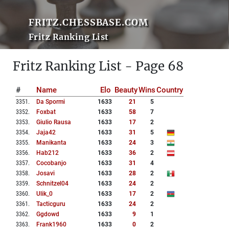
FRITZ.CHESSBASE.COM
Fritz Ranking List
Fritz Ranking List - Page 68
#
Name
Elo
Beauty
Wins
Country
3351
.
Da Spormi
1633
21
5
3352
.
Foxbat
1633
58
7
3353
.
Giulio Rausa
1633
17
2
3354
.
Jaja42
1633
31
5
3355
.
Manikanta
1633
24
3
3356
.
Hab212
1633
36
2
3357
.
Cocobanjo
1633
31
4
3358
.
Josavi
1633
28
2
3359
.
Schnitzel04
1633
24
2
3360
.
Ulik_0
1633
17
2
3361
.
Tacticguru
1633
24
2
3362
.
Ggdowd
1633
9
1
3363
.
Frank1960
1633
0
2