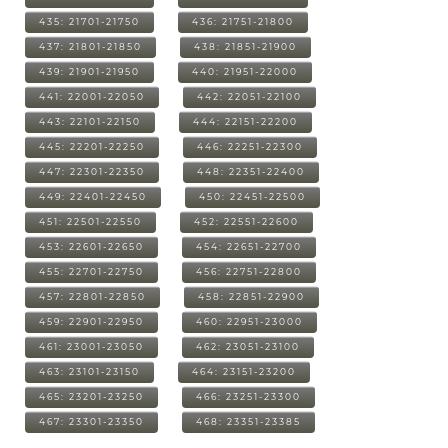
435: 21701-21750
436: 21751-21800
437: 21801-21850
438: 21851-21900
439: 21901-21950
440: 21951-22000
441: 22001-22050
442: 22051-22100
443: 22101-22150
444: 22151-22200
445: 22201-22250
446: 22251-22300
447: 22301-22350
448: 22351-22400
449: 22401-22450
450: 22451-22500
451: 22501-22550
452: 22551-22600
453: 22601-22650
454: 22651-22700
455: 22701-22750
456: 22751-22800
457: 22801-22850
458: 22851-22900
459: 22901-22950
460: 22951-23000
461: 23001-23050
462: 23051-23100
463: 23101-23150
464: 23151-23200
465: 23201-23250
466: 23251-23300
467: 23301-23350
468: 23351-23385