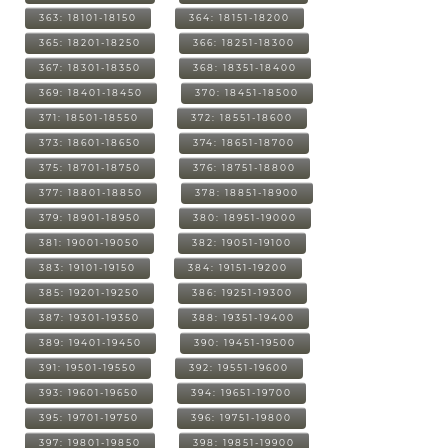
363: 18101-18150
364: 18151-18200
365: 18201-18250
366: 18251-18300
367: 18301-18350
368: 18351-18400
369: 18401-18450
370: 18451-18500
371: 18501-18550
372: 18551-18600
373: 18601-18650
374: 18651-18700
375: 18701-18750
376: 18751-18800
377: 18801-18850
378: 18851-18900
379: 18901-18950
380: 18951-19000
381: 19001-19050
382: 19051-19100
383: 19101-19150
384: 19151-19200
385: 19201-19250
386: 19251-19300
387: 19301-19350
388: 19351-19400
389: 19401-19450
390: 19451-19500
391: 19501-19550
392: 19551-19600
393: 19601-19650
394: 19651-19700
395: 19701-19750
396: 19751-19800
397: 19801-19850
398: 19851-19900