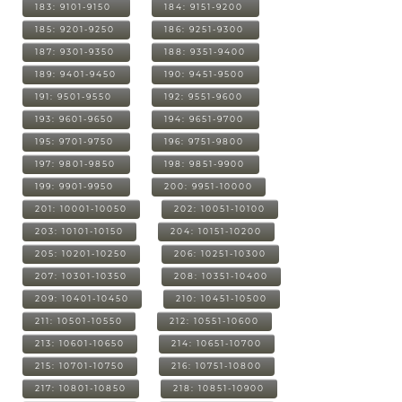
183: 9101-9150
184: 9151-9200
185: 9201-9250
186: 9251-9300
187: 9301-9350
188: 9351-9400
189: 9401-9450
190: 9451-9500
191: 9501-9550
192: 9551-9600
193: 9601-9650
194: 9651-9700
195: 9701-9750
196: 9751-9800
197: 9801-9850
198: 9851-9900
199: 9901-9950
200: 9951-10000
201: 10001-10050
202: 10051-10100
203: 10101-10150
204: 10151-10200
205: 10201-10250
206: 10251-10300
207: 10301-10350
208: 10351-10400
209: 10401-10450
210: 10451-10500
211: 10501-10550
212: 10551-10600
213: 10601-10650
214: 10651-10700
215: 10701-10750
216: 10751-10800
217: 10801-10850
218: 10851-10900