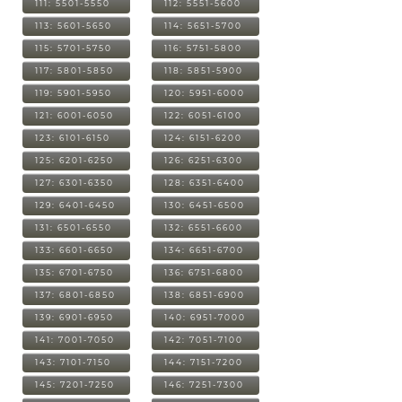
111: 5501-5550
112: 5551-5600
113: 5601-5650
114: 5651-5700
115: 5701-5750
116: 5751-5800
117: 5801-5850
118: 5851-5900
119: 5901-5950
120: 5951-6000
121: 6001-6050
122: 6051-6100
123: 6101-6150
124: 6151-6200
125: 6201-6250
126: 6251-6300
127: 6301-6350
128: 6351-6400
129: 6401-6450
130: 6451-6500
131: 6501-6550
132: 6551-6600
133: 6601-6650
134: 6651-6700
135: 6701-6750
136: 6751-6800
137: 6801-6850
138: 6851-6900
139: 6901-6950
140: 6951-7000
141: 7001-7050
142: 7051-7100
143: 7101-7150
144: 7151-7200
145: 7201-7250
146: 7251-7300