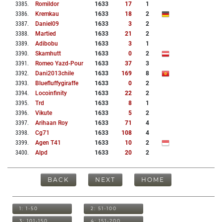
3385
.
Romildor
1633
17
1
3386
.
Kremkau
1633
18
2
3387
.
Daniel09
1633
3
2
3388
.
Martied
1633
21
2
3389
.
Adibobu
1633
3
1
3390
.
Skamhutt
1633
0
2
3391
.
Romeo Yazd-Pour
1633
37
3
3392
.
Dani2013chile
1633
169
8
3393
.
Bluefluffygiraffe
1633
0
2
3394
.
Locoinfinity
1633
22
2
3395
.
Trd
1633
8
1
3396
.
Vikute
1633
5
2
3397
.
Arihaan Roy
1633
71
4
3398
.
Cg71
1633
108
4
3399
.
Agen T41
1633
10
2
3400
.
Alpd
1633
20
2
BACK
NEXT
HOME
1: 1-50
2: 51-100
3: 101-150
4: 151-200