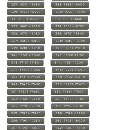
327: 16301-16350
328: 16351-16400
329: 16401-16450
330: 16451-16500
331: 16501-16550
332: 16551-16600
333: 16601-16650
334: 16651-16700
335: 16701-16750
336: 16751-16800
337: 16801-16850
338: 16851-16900
339: 16901-16950
340: 16951-17000
341: 17001-17050
342: 17051-17100
343: 17101-17150
344: 17151-17200
345: 17201-17250
346: 17251-17300
347: 17301-17350
348: 17351-17400
349: 17401-17450
350: 17451-17500
351: 17501-17550
352: 17551-17600
353: 17601-17650
354: 17651-17700
355: 17701-17750
356: 17751-17800
357: 17801-17850
358: 17851-17900
359: 17901-17950
360: 17951-18000
361: 18001-18050
362: 18051-18100