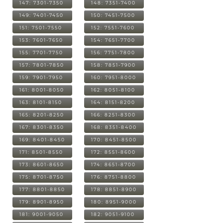
147: 7301-7350
148: 7351-7400
149: 7401-7450
150: 7451-7500
151: 7501-7550
152: 7551-7600
153: 7601-7650
154: 7651-7700
155: 7701-7750
156: 7751-7800
157: 7801-7850
158: 7851-7900
159: 7901-7950
160: 7951-8000
161: 8001-8050
162: 8051-8100
163: 8101-8150
164: 8151-8200
165: 8201-8250
166: 8251-8300
167: 8301-8350
168: 8351-8400
169: 8401-8450
170: 8451-8500
171: 8501-8550
172: 8551-8600
173: 8601-8650
174: 8651-8700
175: 8701-8750
176: 8751-8800
177: 8801-8850
178: 8851-8900
179: 8901-8950
180: 8951-9000
181: 9001-9050
182: 9051-9100