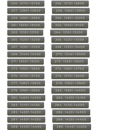
255: 12701-12750
256: 12751-12800
257: 12801-12850
258: 12851-12900
259: 12901-12950
260: 12951-13000
261: 13001-13050
262: 13051-13100
263: 13101-13150
264: 13151-13200
265: 13201-13250
266: 13251-13300
267: 13301-13350
268: 13351-13400
269: 13401-13450
270: 13451-13500
271: 13501-13550
272: 13551-13600
273: 13601-13650
274: 13651-13700
275: 13701-13750
276: 13751-13800
277: 13801-13850
278: 13851-13900
279: 13901-13950
280: 13951-14000
281: 14001-14050
282: 14051-14100
283: 14101-14150
284: 14151-14200
285: 14201-14250
286: 14251-14300
287: 14301-14350
288: 14351-14400
289: 14401-14450
290: 14451-14500