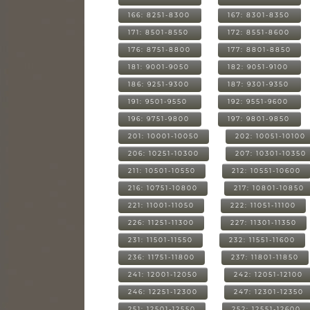
166: 8251-8300
167: 8301-8350
171: 8501-8550
172: 8551-8600
176: 8751-8800
177: 8801-8850
181: 9001-9050
182: 9051-9100
186: 9251-9300
187: 9301-9350
191: 9501-9550
192: 9551-9600
196: 9751-9800
197: 9801-9850
201: 10001-10050
202: 10051-10100
206: 10251-10300
207: 10301-10350
211: 10501-10550
212: 10551-10600
216: 10751-10800
217: 10801-10850
221: 11001-11050
222: 11051-11100
226: 11251-11300
227: 11301-11350
231: 11501-11550
232: 11551-11600
236: 11751-11800
237: 11801-11850
241: 12001-12050
242: 12051-12100
246: 12251-12300
247: 12301-12350
251: 12501-12550
252: 12551-12600