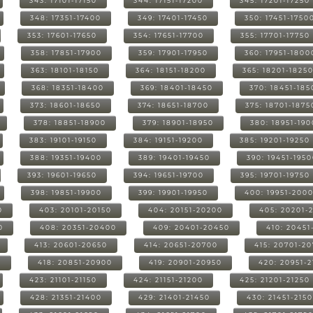
343: 17101-17150
344: 17151-17200
345: 17201-17250
348: 17351-17400
349: 17401-17450
350: 17451-1750
353: 17601-17650
354: 17651-17700
355: 17701-17750
358: 17851-17900
359: 17901-17950
360: 17951-1800
363: 18101-18150
364: 18151-18200
365: 18201-1825
368: 18351-18400
369: 18401-18450
370: 18451-185
373: 18601-18650
374: 18651-18700
375: 18701-1875
378: 18851-18900
379: 18901-18950
380: 18951-19
383: 19101-19150
384: 19151-19200
385: 19201-19250
388: 19351-19400
389: 19401-19450
390: 19451-195
393: 19601-19650
394: 19651-19700
395: 19701-19750
398: 19851-19900
399: 19901-19950
400: 19951-200
0
403: 20101-20150
404: 20151-20200
405: 20201-
0
408: 20351-20400
409: 20401-20450
410: 20451
413: 20601-20650
414: 20651-20700
415: 20701-2
0
418: 20851-20900
419: 20901-20950
420: 20951-
423: 21101-21150
424: 21151-21200
425: 21201-21250
428: 21351-21400
429: 21401-21450
430: 21451-215