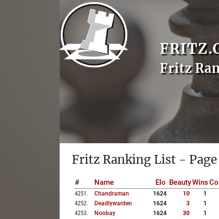
FRITZ.
Fritz Ra
Fritz Ranking List - Page
#
Name
Elo
Beauty
Wins
Co
4251
.
Chandraman
1624
10
1
4252
.
Deadlywarden
1624
3
1
4253
.
Noobay
1624
30
1