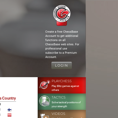
Create a free ChessBase
Account to get additional
functions on all
ChessBase web sites. For
professional use
subscribe to a Premium
Account.
LOGIN
PLAYCHESS
Play Blitz games against
others
TACTICS
s
Country
Solve tactical positions of
3
your strength
1
VIDEOS
1