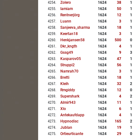
4254
.
Zolero
1624
38
1
4255
.
Iamiam
1624
50
1
4256
.
Rentnerjörg
1624
12
1
4257
.
Luann
1624
3
1
4258
.
Sanjeeva_sharma
1624
18
1
4259
.
Keertan18
1624
3
1
4260
.
Henkjansen58
1624
500
0
4261
.
Dkr_kngth
1624
4
1
4262
.
Gssg49
1624
9
3
4263
.
Kasparov05
1624
47
1
4264
.
Struppi2
1624
56
1
4265
.
Namrah70
1624
3
1
4266
.
Bretti
1624
18
1
4267
.
Kleih
1624
32
2
4268
.
Rmgiddy
1624
12
0
4269
.
Supershark
1624
4
2
4270
.
Almir943
1624
11
1
4271
.
Xlo
1624
6
1
4272
.
Antekaufdapp
1624
4
1
4273
.
Hypnodisc
1624
165
2
4274
.
Jublan
1624
19
1
4275
.
Ortieurticante
1624
29
0