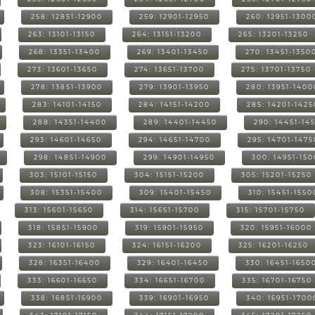
258: 12851-12900
259: 12901-12950
260: 12951-1300
263: 13101-13150
264: 13151-13200
265: 13201-13250
268: 13351-13400
269: 13401-13450
270: 13451-1350
273: 13601-13650
274: 13651-13700
275: 13701-13750
278: 13851-13900
279: 13901-13950
280: 13951-1400
283: 14101-14150
284: 14151-14200
285: 14201-1425
288: 14351-14400
289: 14401-14450
290: 14451-14
293: 14601-14650
294: 14651-14700
295: 14701-1475
298: 14851-14900
299: 14901-14950
300: 14951-15
303: 15101-15150
304: 15151-15200
305: 15201-15250
308: 15351-15400
309: 15401-15450
310: 15451-1550
313: 15601-15650
314: 15651-15700
315: 15701-15750
318: 15851-15900
319: 15901-15950
320: 15951-16000
323: 16101-16150
324: 16151-16200
325: 16201-16250
328: 16351-16400
329: 16401-16450
330: 16451-1650
333: 16601-16650
334: 16651-16700
335: 16701-16750
338: 16851-16900
339: 16901-16950
340: 16951-1700