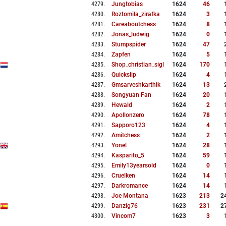
4279
.
Jungtobias
1624
46
4280
.
Roztomila_zirafka
1624
3
4281
.
Careaboutchess
1624
8
4282
.
Jonas_ludwig
1624
0
4283
.
Stumpspider
1624
47
4284
.
Zapfen
1624
5
4285
.
Shop_christian_sigl
1624
170
4286
.
Quickslip
1624
4
4287
.
Gmsarveshkarthik
1624
13
4288
.
Songyuan Fan
1624
20
4289
.
Hewald
1624
2
4290
.
Apollonzero
1624
78
4291
.
Sapporo123
1624
4
4292
.
Amitchess
1624
2
4293
.
Yonel
1624
28
4294
.
Kasparito_5
1624
59
4295
.
Emily13yearsold
1624
0
4296
.
Cruelken
1624
14
4297
.
Darkromance
1624
14
4298
.
Joe Montana
1623
213
2
4299
.
Danzig76
1623
231
2
4300
.
Vincom7
1623
3