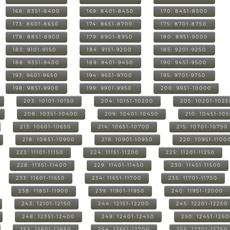
168: 8351-8400
169: 8401-8450
170: 8451-8500
173: 8601-8650
174: 8651-8700
175: 8701-8750
178: 8851-8900
179: 8901-8950
180: 8951-9000
183: 9101-9150
184: 9151-9200
185: 9201-9250
188: 9351-9400
189: 9401-9450
190: 9451-9500
193: 9601-9650
194: 9651-9700
195: 9701-9750
198: 9851-9900
199: 9901-9950
200: 9951-10000
203: 10101-10150
204: 10151-10200
205: 10201-1025
208: 10351-10400
209: 10401-10450
210: 10451-10
213: 10601-10650
214: 10651-10700
215: 10701-10750
218: 10851-10900
219: 10901-10950
220: 10951-1100
223: 11101-11150
224: 11151-11200
225: 11201-11250
228: 11351-11400
229: 11401-11450
230: 11451-11500
233: 11601-11650
234: 11651-11700
235: 11701-11750
238: 11851-11900
239: 11901-11950
240: 11951-12000
243: 12101-12150
244: 12151-12200
245: 12201-12250
248: 12351-12400
249: 12401-12450
250: 12451-125
253: 12601-12650
254: 12651-12700
255: 12701-12750