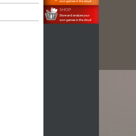
own games in the cloud
SHOP
Store and analyse your
own games in the cloud