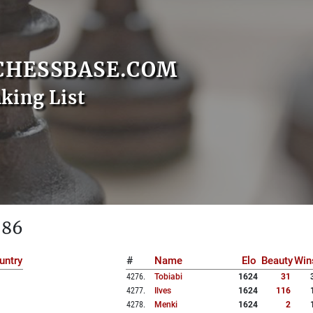
CHESSBASE.COM
nking List
 86
untry
#
Name
Elo
Beauty
Win
4276
.
Tobiabi
1624
31
4277
.
Ilves
1624
116
4278
.
Menki
1624
2