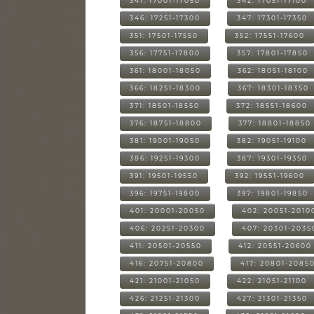
341: 17001-17050
342: 17051-17100
346: 17251-17300
347: 17301-17350
351: 17501-17550
352: 17551-17600
356: 17751-17800
357: 17801-17850
361: 18001-18050
362: 18051-18100
366: 18251-18300
367: 18301-18350
371: 18501-18550
372: 18551-18600
376: 18751-18800
377: 18801-18850
381: 19001-19050
382: 19051-19100
386: 19251-19300
387: 19301-19350
391: 19501-19550
392: 19551-19600
396: 19751-19800
397: 19801-19850
401: 20001-20050
402: 20051-2010
406: 20251-20300
407: 20301-2035
411: 20501-20550
412: 20551-20600
416: 20751-20800
417: 20801-2085
421: 21001-21050
422: 21051-21100
426: 21251-21300
427: 21301-21350