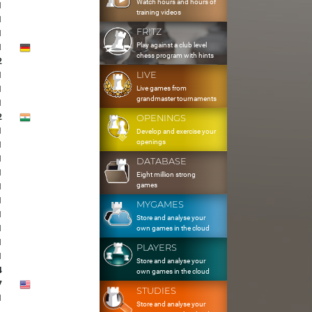
Watch hours and hours of
1
training videos
1
FRITZ
1
Play against a club level
1
chess program with hints
2
LIVE
1
Live games from
1
grandmaster tournaments
1
2
OPENINGS
1
Develop and exercise your
openings
1
1
DATABASE
1
Eight million strong
games
1
1
MYGAMES
1
Store and analyse your
1
own games in the cloud
1
PLAYERS
1
Store and analyse your
4
own games in the cloud
7
STUDIES
1
Store and analyse your