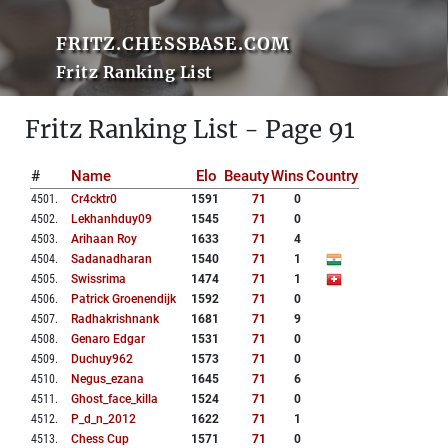
FRITZ.CHESSBASE.COM
Fritz Ranking List
Fritz Ranking List - Page 91
#
Name
Elo
Beauty
Wins
Country
4501
.
Cr4cktr0
1591
71
0
4502
.
Lekhanhduy09
1545
71
0
4503
.
Arihaan Roy
1633
71
4
4504
.
Sadanadharan
1540
71
1
4505
.
Swissrima
1474
71
1
4506
.
Patrick Groenendijk
1592
71
0
4507
.
Radhakrishnank
1681
71
9
4508
.
Genaro Edgar
1531
71
0
4509
.
Duchuy962
1573
71
0
4510
.
Negus_ezana
1645
71
6
4511
.
Ghost_face_killa
1524
71
0
4512
.
P_d_n_2012
1622
71
1
4513
.
Chess Cup
1571
71
0