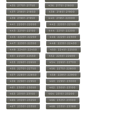
435: 21701-21750
436: 21751-21800
437: 21801-21850
438: 21851-21900
439: 21901-21950
440: 21951-22000
441: 22001-22050
442: 22051-22100
443: 22101-22150
444: 22151-22200
445: 22201-22250
446: 22251-22300
447: 22301-22350
448: 22351-22400
449: 22401-22450
450: 22451-22500
451: 22501-22550
452: 22551-22600
453: 22601-22650
454: 22651-22700
455: 22701-22750
456: 22751-22800
457: 22801-22850
458: 22851-22900
459: 22901-22950
460: 22951-23000
461: 23001-23050
462: 23051-23100
463: 23101-23150
464: 23151-23200
465: 23201-23250
466: 23251-23300
467: 23301-23350
468: 23351-23388