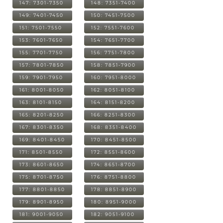
147: 7301-7350
148: 7351-7400
149: 7401-7450
150: 7451-7500
151: 7501-7550
152: 7551-7600
153: 7601-7650
154: 7651-7700
155: 7701-7750
156: 7751-7800
157: 7801-7850
158: 7851-7900
159: 7901-7950
160: 7951-8000
161: 8001-8050
162: 8051-8100
163: 8101-8150
164: 8151-8200
165: 8201-8250
166: 8251-8300
167: 8301-8350
168: 8351-8400
169: 8401-8450
170: 8451-8500
171: 8501-8550
172: 8551-8600
173: 8601-8650
174: 8651-8700
175: 8701-8750
176: 8751-8800
177: 8801-8850
178: 8851-8900
179: 8901-8950
180: 8951-9000
181: 9001-9050
182: 9051-9100