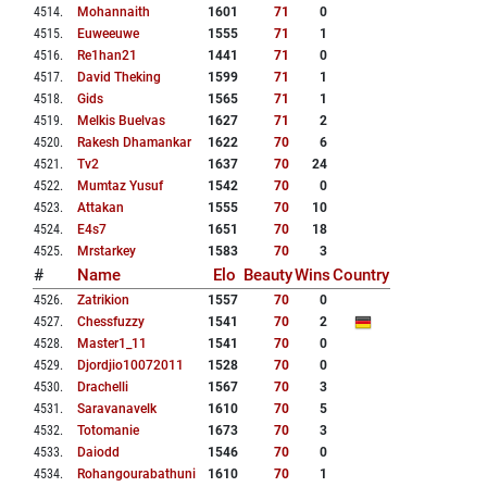
4514
.
Mohannaith
1601
71
0
4515
.
Euweeuwe
1555
71
1
4516
.
Re1han21
1441
71
0
4517
.
David Theking
1599
71
1
4518
.
Gids
1565
71
1
4519
.
Melkis Buelvas
1627
71
2
4520
.
Rakesh Dhamankar
1622
70
6
4521
.
Tv2
1637
70
24
4522
.
Mumtaz Yusuf
1542
70
0
4523
.
Attakan
1555
70
10
4524
.
E4s7
1651
70
18
4525
.
Mrstarkey
1583
70
3
#
Name
Elo
Beauty
Wins
Country
4526
.
Zatrikion
1557
70
0
4527
.
Chessfuzzy
1541
70
2
4528
.
Master1_11
1541
70
0
4529
.
Djordjio10072011
1528
70
0
4530
.
Drachelli
1567
70
3
4531
.
Saravanavelk
1610
70
5
4532
.
Totomanie
1673
70
3
4533
.
Daiodd
1546
70
0
4534
.
Rohangourabathuni
1610
70
1