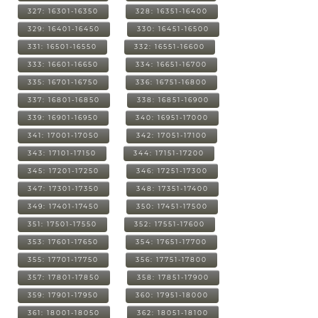
327: 16301-16350
328: 16351-16400
329: 16401-16450
330: 16451-16500
331: 16501-16550
332: 16551-16600
333: 16601-16650
334: 16651-16700
335: 16701-16750
336: 16751-16800
337: 16801-16850
338: 16851-16900
339: 16901-16950
340: 16951-17000
341: 17001-17050
342: 17051-17100
343: 17101-17150
344: 17151-17200
345: 17201-17250
346: 17251-17300
347: 17301-17350
348: 17351-17400
349: 17401-17450
350: 17451-17500
351: 17501-17550
352: 17551-17600
353: 17601-17650
354: 17651-17700
355: 17701-17750
356: 17751-17800
357: 17801-17850
358: 17851-17900
359: 17901-17950
360: 17951-18000
361: 18001-18050
362: 18051-18100