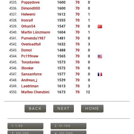
4535
.
Poppydove
1600
70
0
4536
.
Dimond000
1600
70
0
4537
.
Helwerni
1612
70
1
4538
.
Ironralf
1555
70
1
4539
.
Orhan54
1547
70
0
4540
.
Martin Lünzmann
1604
70
1
4541
.
Purnendu1987
1481
70
0
4542
.
Overloadfull
1632
70
3
4543
.
Domol
1488
70
0
4544
.
Pc199new
1565
70
0
4545
.
Tonydavies
1573
70
0
4546
.
Stonker
1572
70
0
4547
.
Sansanforce
1577
70
0
4548
.
Andreas_j
1539
70
0
4549
.
Laedriman
1613
70
3
4550
.
Matteo Cherubini
1673
70
12
BACK
NEXT
HOME
1: 1-50
2: 51-100
3: 101-150
4: 151-200