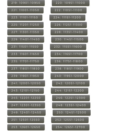
219: 10901-10950
220: 10951-11000
221: 11001-11050
222: 11051-11100
223: 11101-11150
224: 11151-11200
225: 11201-11250
226: 11251-11300
227: 11301-11350
228: 11351-11400
229: 11401-11450
230: 11451-11500
231: 11501-11550
232: 11551-11600
233: 11601-11650
234: 11651-11700
235: 11701-11750
236: 11751-11800
237: 11801-11850
238: 11851-11900
239: 11901-11950
240: 11951-12000
241: 12001-12050
242: 12051-12100
243: 12101-12150
244: 12151-12200
245: 12201-12250
246: 12251-12300
247: 12301-12350
248: 12351-12400
249: 12401-12450
250: 12451-12500
251: 12501-12550
252: 12551-12600
253: 12601-12650
254: 12651-12700