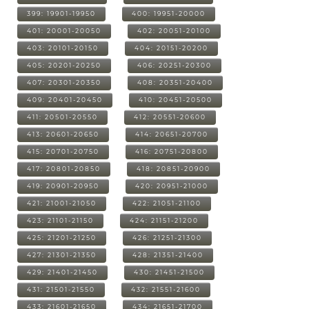
399: 19901-19950
400: 19951-20000
401: 20001-20050
402: 20051-20100
403: 20101-20150
404: 20151-20200
405: 20201-20250
406: 20251-20300
407: 20301-20350
408: 20351-20400
409: 20401-20450
410: 20451-20500
411: 20501-20550
412: 20551-20600
413: 20601-20650
414: 20651-20700
415: 20701-20750
416: 20751-20800
417: 20801-20850
418: 20851-20900
419: 20901-20950
420: 20951-21000
421: 21001-21050
422: 21051-21100
423: 21101-21150
424: 21151-21200
425: 21201-21250
426: 21251-21300
427: 21301-21350
428: 21351-21400
429: 21401-21450
430: 21451-21500
431: 21501-21550
432: 21551-21600
433: 21601-21650
434: 21651-21700