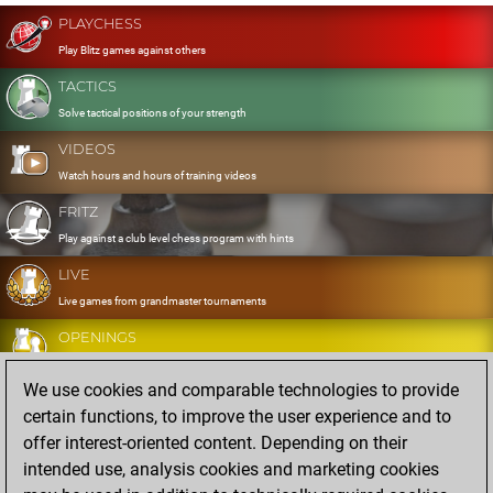
PLAYCHESS
Play Blitz games against others
TACTICS
Solve tactical positions of your strength
VIDEOS
Watch hours and hours of training videos
FRITZ
Play against a club level chess program with hints
LIVE
Live games from grandmaster tournaments
OPENINGS
Develop and exercise your openings
We use cookies and comparable technologies to provide
DATABASE
certain functions, to improve the user experience and to
Eight million strong games
offer interest-oriented content. Depending on their
MYGAMES
intended use, analysis cookies and marketing cookies
Store and analyse your own games in the cloud