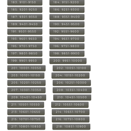
183: 9101-9150
184: 9151-9200
185: 9201-9250
186: 9251-9300
187: 9301-9350
188: 9351-9400
189: 9401-9450
190: 9451-9500
191: 9501-9550
192: 9551-9600
193: 9601-9650
194: 9651-9700
195: 9701-9750
196: 9751-9800
197: 9801-9850
198: 9851-9900
199: 9901-9950
200: 9951-10000
201: 10001-10050
202: 10051-10100
203: 10101-10150
204: 10151-10200
205: 10201-10250
206: 10251-10300
207: 10301-10350
208: 10351-10400
209: 10401-10450
210: 10451-10500
211: 10501-10550
212: 10551-10600
213: 10601-10650
214: 10651-10700
215: 10701-10750
216: 10751-10800
217: 10801-10850
218: 10851-10900