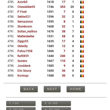
4785
.
Azorik5
1618
17
1
4786
.
Chesskiller05
1746
353
20
4787
.
P Fivet
1591
7
0
4788
.
Sebbe321
1596
32
2
4789
.
Sensazione
1595
8
1
4790
.
Stamboom
1608
32
1
4791
.
Sultan_mythos
1676
38
7
4792
.
Melterskelter
1531
58
0
4793
.
Ziggy55
1635
17
4
4794
.
Oldwilly
1589
12
0
4795
.
Patou1958
1606
7
0
4796
.
Raf0859
1440
240
3
4797
.
Sazeno
1667
110
4
4798
.
Jonddeck
1585
9
0
4799
.
Eric Soucy
1600
36
0
4800
.
Konings
1588
30
0
BACK
NEXT
HOME
1: 1-50
2: 51-100
3: 101-150
4: 151-200