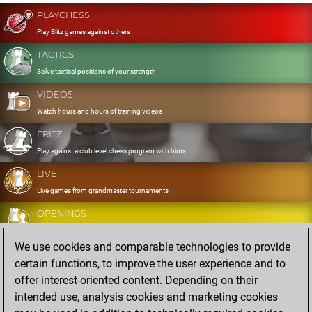
PLAYCHESS
Play Blitz games against others
TACTICS
Solve tactical positions of your strength
VIDEOS
Watch hours and hours of training videos
FRITZ
Play against a club level chess program with hints
LIVE
Live games from grandmaster tournaments
OPENINGS
Develop and exercise your openings
We use cookies and comparable technologies to provide
DATABASE
certain functions, to improve the user experience and to
Eight million strong games
offer interest-oriented content. Depending on their
MYGAMES
intended use, analysis cookies and marketing cookies
Store and analyse your own games in the cloud