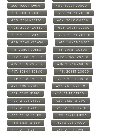
399: 19901-19950
400: 19951-20000
401: 20001-20050
402: 20051-20100
403: 20101-20150
404: 20151-20200
405: 20201-20250
406: 20251-20300
407: 20301-20350
408: 20351-20400
409: 20401-20450
410: 20451-20500
411: 20501-20550
412: 20551-20600
413: 20601-20650
414: 20651-20700
415: 20701-20750
416: 20751-20800
417: 20801-20850
418: 20851-20900
419: 20901-20950
420: 20951-21000
421: 21001-21050
422: 21051-21100
423: 21101-21150
424: 21151-21200
425: 21201-21250
426: 21251-21300
427: 21301-21350
428: 21351-21400
429: 21401-21450
430: 21451-21500
431: 21501-21550
432: 21551-21600
433: 21601-21650
434: 21651-21700