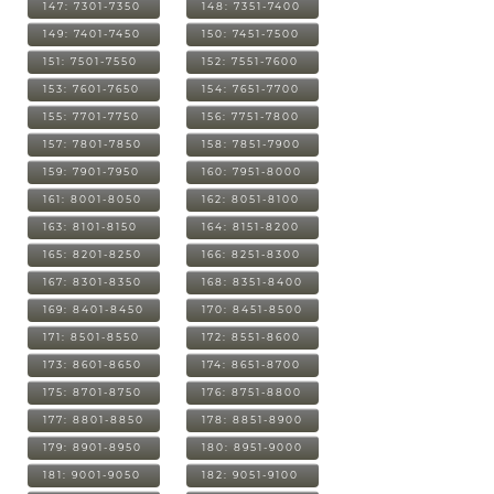
147: 7301-7350
148: 7351-7400
149: 7401-7450
150: 7451-7500
151: 7501-7550
152: 7551-7600
153: 7601-7650
154: 7651-7700
155: 7701-7750
156: 7751-7800
157: 7801-7850
158: 7851-7900
159: 7901-7950
160: 7951-8000
161: 8001-8050
162: 8051-8100
163: 8101-8150
164: 8151-8200
165: 8201-8250
166: 8251-8300
167: 8301-8350
168: 8351-8400
169: 8401-8450
170: 8451-8500
171: 8501-8550
172: 8551-8600
173: 8601-8650
174: 8651-8700
175: 8701-8750
176: 8751-8800
177: 8801-8850
178: 8851-8900
179: 8901-8950
180: 8951-9000
181: 9001-9050
182: 9051-9100