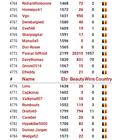
4764
.
Richardfonbonne
1468
72
2
4765
.
Homerpo61
1572
26
0
4766
.
Vgo
1631
950
0
4767
.
Denebalgiedi
1580
40
0
4768
.
Evert48
1609
19
1
4769
.
Sharpsignal
1591
17
0
4770
.
Manu0x0
1596
5
0
4771
.
Duc-Russe
1565
6
0
4772
.
Pascal Giffroid
2199
20315
1057
4773
.
Davythomas
1820
831
70
4774
.
Gnoze2516
1567
15
0
4775
.
Efreddy
1589
21
0
#
Name
Elo
Beauty
Wins
Country
4776
.
Lvns
1638
26
3
4777
.
Capkunaj
1602
3
0
4778
.
Valkyria807
1587
10
0
4779
.
Rombouts
1552
119
3
4780
.
Orsito60
1799
794
11
4781
.
Careden
1545
26
0
4782
.
Hypekiller5000
1706
82
8
4783
.
Durnez-Jurgen
1602
4
0
4784
.
Wedge52
1573
22
0