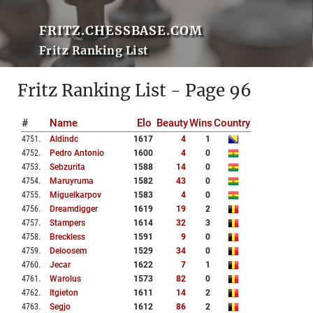
FRITZ.CHESSBASE.COM
Fritz Ranking List
Fritz Ranking List - Page 96
#
Name
Elo
Beauty
Wins
Country
4751
.
Aldindc
1617
4
1
4752
.
Pedro Antonio
1600
4
0
4753
.
Sebzurita
1588
14
0
4754
.
Maruyruma
1582
43
0
4755
.
Miguelkarpov
1583
4
0
4756
.
Dreamdigger
1619
19
2
4757
.
Stampers
1614
32
3
4758
.
Breckless
1591
9
0
4759
.
Deloosem
1529
34
0
4760
.
Jecar
1622
7
1
4761
.
Warolus
1573
82
0
4762
.
Itgieton
1611
14
2
4763
.
Segjo
1612
86
2