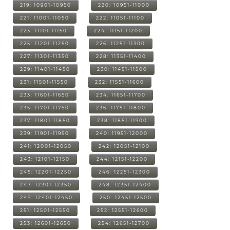
219: 10901-10950
220: 10951-11000
221: 11001-11050
222: 11051-11100
223: 11101-11150
224: 11151-11200
225: 11201-11250
226: 11251-11300
227: 11301-11350
228: 11351-11400
229: 11401-11450
230: 11451-11500
231: 11501-11550
232: 11551-11600
233: 11601-11650
234: 11651-11700
235: 11701-11750
236: 11751-11800
237: 11801-11850
238: 11851-11900
239: 11901-11950
240: 11951-12000
241: 12001-12050
242: 12051-12100
243: 12101-12150
244: 12151-12200
245: 12201-12250
246: 12251-12300
247: 12301-12350
248: 12351-12400
249: 12401-12450
250: 12451-12500
251: 12501-12550
252: 12551-12600
253: 12601-12650
254: 12651-12700