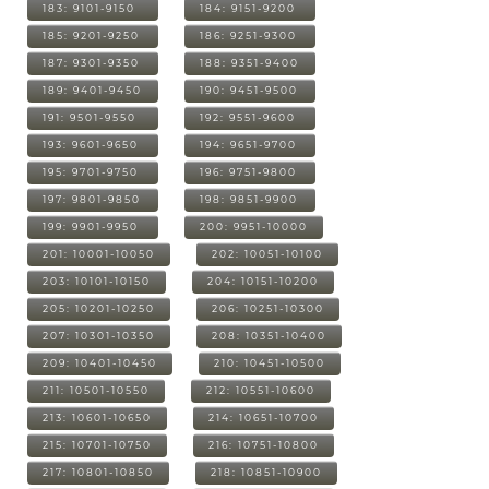
183: 9101-9150
184: 9151-9200
185: 9201-9250
186: 9251-9300
187: 9301-9350
188: 9351-9400
189: 9401-9450
190: 9451-9500
191: 9501-9550
192: 9551-9600
193: 9601-9650
194: 9651-9700
195: 9701-9750
196: 9751-9800
197: 9801-9850
198: 9851-9900
199: 9901-9950
200: 9951-10000
201: 10001-10050
202: 10051-10100
203: 10101-10150
204: 10151-10200
205: 10201-10250
206: 10251-10300
207: 10301-10350
208: 10351-10400
209: 10401-10450
210: 10451-10500
211: 10501-10550
212: 10551-10600
213: 10601-10650
214: 10651-10700
215: 10701-10750
216: 10751-10800
217: 10801-10850
218: 10851-10900