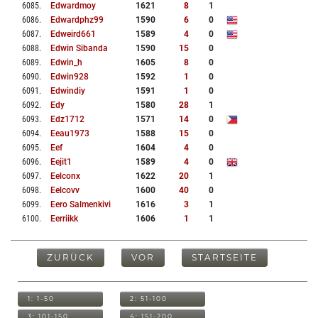
6085
.
Edwardmoy
1621
8
1
6086
.
Edwardphz99
1590
6
0
6087
.
Edweird661
1589
4
0
6088
.
Edwin Sibanda
1590
15
0
6089
.
Edwin_h
1605
8
0
6090
.
Edwin928
1592
1
0
6091
.
Edwindiy
1591
1
0
6092
.
Edy
1580
28
1
6093
.
Edz1712
1571
14
0
6094
.
Eeau1973
1588
15
0
6095
.
Eef
1604
4
0
6096
.
Eejit1
1589
4
0
6097
.
Eelconx
1622
20
1
6098
.
Eelcovv
1600
40
0
6099
.
Eero Salmenkivi
1616
3
1
6100
.
Eerriikk
1606
1
1
ZURÜCK
VOR
STARTSEITE
1: 1-50
2: 51-100
3: 101-150
4: 151-200