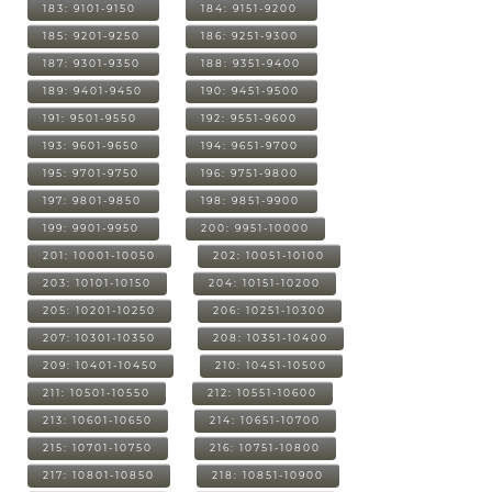
183: 9101-9150
184: 9151-9200
185: 9201-9250
186: 9251-9300
187: 9301-9350
188: 9351-9400
189: 9401-9450
190: 9451-9500
191: 9501-9550
192: 9551-9600
193: 9601-9650
194: 9651-9700
195: 9701-9750
196: 9751-9800
197: 9801-9850
198: 9851-9900
199: 9901-9950
200: 9951-10000
201: 10001-10050
202: 10051-10100
203: 10101-10150
204: 10151-10200
205: 10201-10250
206: 10251-10300
207: 10301-10350
208: 10351-10400
209: 10401-10450
210: 10451-10500
211: 10501-10550
212: 10551-10600
213: 10601-10650
214: 10651-10700
215: 10701-10750
216: 10751-10800
217: 10801-10850
218: 10851-10900