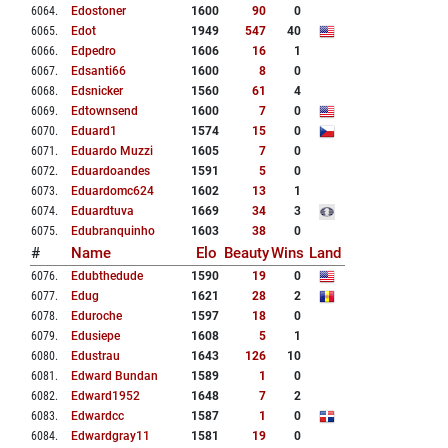
6064
.
Edostoner
1600
90
0
6065
.
Edot
1949
547
40
6066
.
Edpedro
1606
16
1
6067
.
Edsanti66
1600
8
0
6068
.
Edsnicker
1560
61
4
6069
.
Edtownsend
1600
7
0
6070
.
Eduard1
1574
15
0
6071
.
Eduardo Muzzi
1605
7
0
6072
.
Eduardoandes
1591
5
0
6073
.
Eduardomc624
1602
13
1
6074
.
Eduardtuva
1669
34
3
6075
.
Edubranquinho
1603
38
0
#
Name
Elo
Beauty
Wins
Land
6076
.
Edubthedude
1590
19
0
6077
.
Edug
1621
28
2
6078
.
Eduroche
1597
18
0
6079
.
Edusiepe
1608
5
1
6080
.
Edustrau
1643
126
10
6081
.
Edward Bundan
1589
1
0
6082
.
Edward1952
1648
7
2
6083
.
Edwardcc
1587
1
0
6084
.
Edwardgray11
1581
19
0