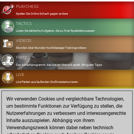
PLAYCHESS
Spielen Sie Online Schach gegen andere
TACTICS
Lösen Sie taktische Aufgaben, die zu Ihrer Spielstärke passen
VIDEOS
Stunden über Stunden hochklassiger Trainingsvideos
FRITZ
Das Schachprogramm, das wie ein Mensch spielt. Mit guten Tipps
LIVE
Live Partien aus laufenden Großmeisterturnieren
OPENINGS
Wir verwenden Cookies und vergleichbare Technologien,
Erfassen und Üben Sie Ihr Eröffnungsrepertoire
um bestimmte Funktionen zur Verfügung zu stellen, die
DATABASE
Nutzererfahrungen zu verbessern und interessengerechte
Acht Millionen starke Partien
Inhalte auszuspielen. Abhängig von ihrem
MYGAMES
Verwendungszweck können dabei neben technisch
Speichern und analysieren Sie eigene Partien in der Cloud