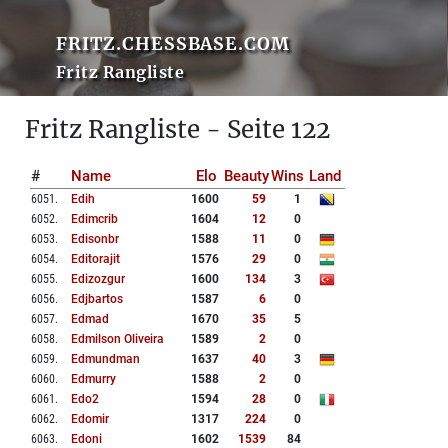
FRITZ.CHESSBASE.COM
Fritz Rangliste
Fritz Rangliste - Seite 122
#
Name
Elo
Beauty
Wins
Land
6051
.
Edih
1600
59
1
6052
.
Edimcrib
1604
12
0
6053
.
Edisonbr
1588
11
0
6054
.
Editorajit
1576
29
0
6055
.
Edizozgur
1600
134
3
6056
.
Edjbartos
1587
6
0
6057
.
Edmad
1670
35
5
6058
.
Edmilson Oliveira
1589
2
0
6059
.
Edmundman
1637
40
3
6060
.
Edmurry
1588
2
0
6061
.
Edo2
1594
28
0
6062
.
Edomir
1317
224
0
6063
.
Edoni
1602
1539
84