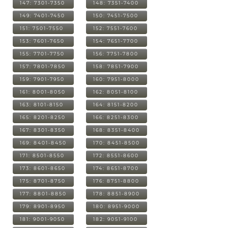
147: 7301-7350
148: 7351-7400
149: 7401-7450
150: 7451-7500
151: 7501-7550
152: 7551-7600
153: 7601-7650
154: 7651-7700
155: 7701-7750
156: 7751-7800
157: 7801-7850
158: 7851-7900
159: 7901-7950
160: 7951-8000
161: 8001-8050
162: 8051-8100
163: 8101-8150
164: 8151-8200
165: 8201-8250
166: 8251-8300
167: 8301-8350
168: 8351-8400
169: 8401-8450
170: 8451-8500
171: 8501-8550
172: 8551-8600
173: 8601-8650
174: 8651-8700
175: 8701-8750
176: 8751-8800
177: 8801-8850
178: 8851-8900
179: 8901-8950
180: 8951-9000
181: 9001-9050
182: 9051-9100