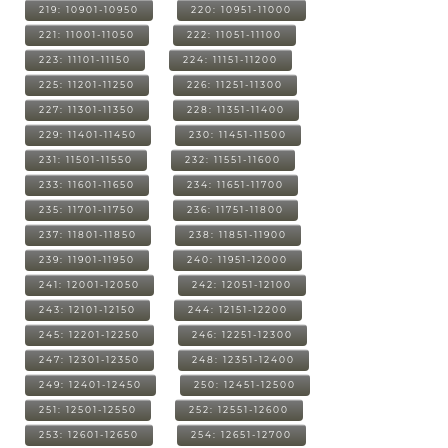
219: 10901-10950
220: 10951-11000
221: 11001-11050
222: 11051-11100
223: 11101-11150
224: 11151-11200
225: 11201-11250
226: 11251-11300
227: 11301-11350
228: 11351-11400
229: 11401-11450
230: 11451-11500
231: 11501-11550
232: 11551-11600
233: 11601-11650
234: 11651-11700
235: 11701-11750
236: 11751-11800
237: 11801-11850
238: 11851-11900
239: 11901-11950
240: 11951-12000
241: 12001-12050
242: 12051-12100
243: 12101-12150
244: 12151-12200
245: 12201-12250
246: 12251-12300
247: 12301-12350
248: 12351-12400
249: 12401-12450
250: 12451-12500
251: 12501-12550
252: 12551-12600
253: 12601-12650
254: 12651-12700