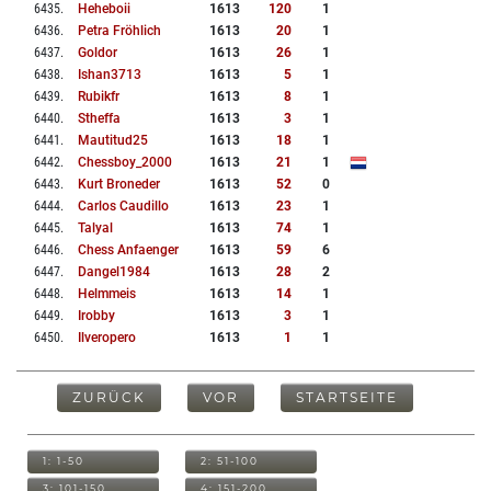
6435
.
Heheboii
1613
120
1
6436
.
Petra Fröhlich
1613
20
1
6437
.
Goldor
1613
26
1
6438
.
Ishan3713
1613
5
1
6439
.
Rubikfr
1613
8
1
6440
.
Stheffa
1613
3
1
6441
.
Mautitud25
1613
18
1
6442
.
Chessboy_2000
1613
21
1
6443
.
Kurt Broneder
1613
52
0
6444
.
Carlos Caudillo
1613
23
1
6445
.
Talyal
1613
74
1
6446
.
Chess Anfaenger
1613
59
6
6447
.
Dangel1984
1613
28
2
6448
.
Helmmeis
1613
14
1
6449
.
Irobby
1613
3
1
6450
.
Ilveropero
1613
1
1
ZURÜCK
VOR
STARTSEITE
1: 1-50
2: 51-100
3: 101-150
4: 151-200