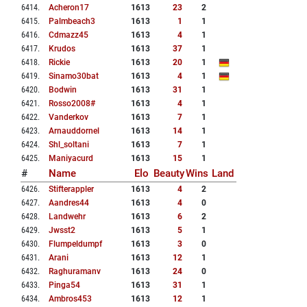
6414
.
Acheron17
1613
23
2
6415
.
Palmbeach3
1613
1
1
6416
.
Cdmazz45
1613
4
1
6417
.
Krudos
1613
37
1
6418
.
Rickie
1613
20
1
6419
.
Sinamo30bat
1613
4
1
6420
.
Bodwin
1613
31
1
6421
.
Rosso2008#
1613
4
1
6422
.
Vanderkov
1613
7
1
6423
.
Arnauddornel
1613
14
1
6424
.
Shl_soltani
1613
7
1
6425
.
Maniyacurd
1613
15
1
#
Name
Elo
Beauty
Wins
Land
6426
.
Stifterappler
1613
4
2
6427
.
Aandres44
1613
4
0
6428
.
Landwehr
1613
6
2
6429
.
Jwsst2
1613
5
1
6430
.
Flumpeldumpf
1613
3
0
6431
.
Arani
1613
12
1
6432
.
Raghuramanv
1613
24
0
6433
.
Pinga54
1613
31
1
6434
.
Ambros453
1613
12
1