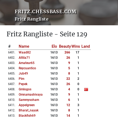
FRITZ.CHESSBASE.COM
Fritz Rangliste
Fritz Rangliste - Seite 129
#
Name
Elo
Beauty
Wins
Land
6401
.
Waad82
1613
266
17
6402
.
Attila71
1613
26
1
6403
.
Amateur65
1613
9
1
6404
.
Reycuantico
1613
5
1
6405
.
Jub49
1613
8
1
6406
.
Plm
1613
22
2
6407
.
Pepek
1613
26
0
6408
.
Gmlogos
1613
4
0
6409
.
Omnamashivaya
1613
9
1
6410
.
Sammysoham
1613
6
1
6411
.
Appelgreen
1613
12
3
6412
.
Bharat_nayak
1613
8
1
6413
.
Blackfish69
1613
14
1