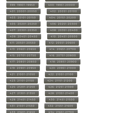
399: 19901-19950
400: 19951-20000
401: 20001-20050
402: 20051-20100
403: 20101-20150
404: 20151-20200
405: 20201-20250
406: 20251-20300
407: 20301-20350
408: 20351-20400
409: 20401-20450
410: 20451-20500
411: 20501-20550
412: 20551-20600
413: 20601-20650
414: 20651-20700
415: 20701-20750
416: 20751-20800
417: 20801-20850
418: 20851-20900
419: 20901-20950
420: 20951-21000
421: 21001-21050
422: 21051-21100
423: 21101-21150
424: 21151-21200
425: 21201-21250
426: 21251-21300
427: 21301-21350
428: 21351-21400
429: 21401-21450
430: 21451-21500
431: 21501-21550
432: 21551-21600
433: 21601-21650
434: 21651-21700