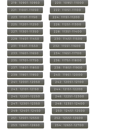
219: 10901-10950
220: 10951-11000
221: 11001-11050
222: 11051-11100
223: 11101-11150
224: 11151-11200
225: 11201-11250
226: 11251-11300
227: 11301-11350
228: 11351-11400
229: 11401-11450
230: 11451-11500
231: 11501-11550
232: 11551-11600
233: 11601-11650
234: 11651-11700
235: 11701-11750
236: 11751-11800
237: 11801-11850
238: 11851-11900
239: 11901-11950
240: 11951-12000
241: 12001-12050
242: 12051-12100
243: 12101-12150
244: 12151-12200
245: 12201-12250
246: 12251-12300
247: 12301-12350
248: 12351-12400
249: 12401-12450
250: 12451-12500
251: 12501-12550
252: 12551-12600
253: 12601-12650
254: 12651-12700