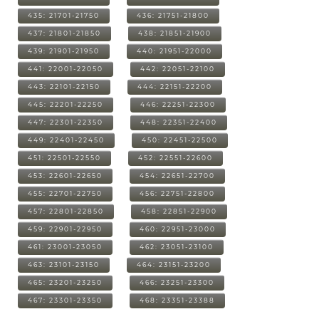
435: 21701-21750
436: 21751-21800
437: 21801-21850
438: 21851-21900
439: 21901-21950
440: 21951-22000
441: 22001-22050
442: 22051-22100
443: 22101-22150
444: 22151-22200
445: 22201-22250
446: 22251-22300
447: 22301-22350
448: 22351-22400
449: 22401-22450
450: 22451-22500
451: 22501-22550
452: 22551-22600
453: 22601-22650
454: 22651-22700
455: 22701-22750
456: 22751-22800
457: 22801-22850
458: 22851-22900
459: 22901-22950
460: 22951-23000
461: 23001-23050
462: 23051-23100
463: 23101-23150
464: 23151-23200
465: 23201-23250
466: 23251-23300
467: 23301-23350
468: 23351-23388