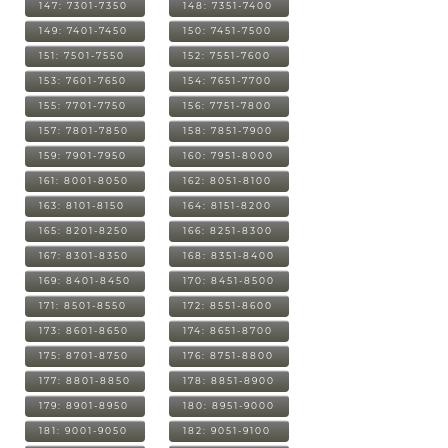
147: 7301-7350
148: 7351-7400
149: 7401-7450
150: 7451-7500
151: 7501-7550
152: 7551-7600
153: 7601-7650
154: 7651-7700
155: 7701-7750
156: 7751-7800
157: 7801-7850
158: 7851-7900
159: 7901-7950
160: 7951-8000
161: 8001-8050
162: 8051-8100
163: 8101-8150
164: 8151-8200
165: 8201-8250
166: 8251-8300
167: 8301-8350
168: 8351-8400
169: 8401-8450
170: 8451-8500
171: 8501-8550
172: 8551-8600
173: 8601-8650
174: 8651-8700
175: 8701-8750
176: 8751-8800
177: 8801-8850
178: 8851-8900
179: 8901-8950
180: 8951-9000
181: 9001-9050
182: 9051-9100