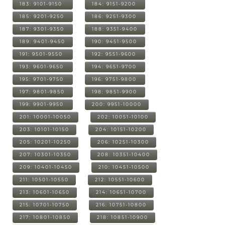
183: 9101-9150
184: 9151-9200
185: 9201-9250
186: 9251-9300
187: 9301-9350
188: 9351-9400
189: 9401-9450
190: 9451-9500
191: 9501-9550
192: 9551-9600
193: 9601-9650
194: 9651-9700
195: 9701-9750
196: 9751-9800
197: 9801-9850
198: 9851-9900
199: 9901-9950
200: 9951-10000
201: 10001-10050
202: 10051-10100
203: 10101-10150
204: 10151-10200
205: 10201-10250
206: 10251-10300
207: 10301-10350
208: 10351-10400
209: 10401-10450
210: 10451-10500
211: 10501-10550
212: 10551-10600
213: 10601-10650
214: 10651-10700
215: 10701-10750
216: 10751-10800
217: 10801-10850
218: 10851-10900