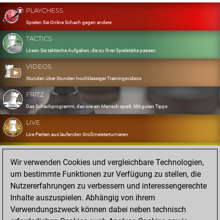
PLAYCHESS
Spielen Sie Online Schach gegen andere
TACTICS
Lösen Sie taktische Aufgaben, die zu Ihrer Spielstärke passen
VIDEOS
Stunden über Stunden hochklassiger Trainingsvideos
FRITZ
Das Schachprogramm, das wie ein Mensch spielt. Mit guten Tipps
LIVE
Live Partien aus laufenden Großmeisterturnieren
OPENINGS
Wir verwenden Cookies und vergleichbare Technologien,
Erfassen und Üben Sie Ihr Eröffnungsrepertoire
um bestimmte Funktionen zur Verfügung zu stellen, die
DATABASE
Nutzererfahrungen zu verbessern und interessengerechte
Acht Millionen starke Partien
Inhalte auszuspielen. Abhängig von ihrem
MYGAMES
Verwendungszweck können dabei neben technisch
Speichern und analysieren Sie eigene Partien in der Cloud