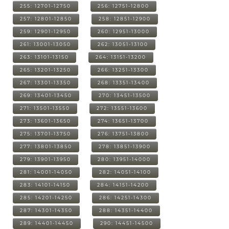
255: 12701-12750
256: 12751-12800
257: 12801-12850
258: 12851-12900
259: 12901-12950
260: 12951-13000
261: 13001-13050
262: 13051-13100
263: 13101-13150
264: 13151-13200
265: 13201-13250
266: 13251-13300
267: 13301-13350
268: 13351-13400
269: 13401-13450
270: 13451-13500
271: 13501-13550
272: 13551-13600
273: 13601-13650
274: 13651-13700
275: 13701-13750
276: 13751-13800
277: 13801-13850
278: 13851-13900
279: 13901-13950
280: 13951-14000
281: 14001-14050
282: 14051-14100
283: 14101-14150
284: 14151-14200
285: 14201-14250
286: 14251-14300
287: 14301-14350
288: 14351-14400
289: 14401-14450
290: 14451-14500