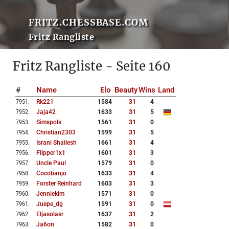
FRITZ.CHESSBASE.COM
Fritz Rangliste
Fritz Rangliste - Seite 160
#
Name
Elo
Beauty
Wins
Land
7951
.
Rk221
1584
31
4
7952
.
Jaja42
1633
31
5
7953
.
Simspols
1561
31
0
7954
.
Christian2303
1599
31
5
7955
.
Israni Shailesh
1661
31
4
7956
.
Flipper1x1
1601
31
3
7957
.
Uncle Paul
1579
31
0
7958
.
Cocobanjo
1633
31
4
7959
.
Forster Reinhard
1603
31
3
7960
.
Jenniekim
1571
31
0
7961
.
Juepe_dg
1591
31
0
7962
.
Eljasolasr
1637
31
2
7963
.
Ja6on
1582
31
0