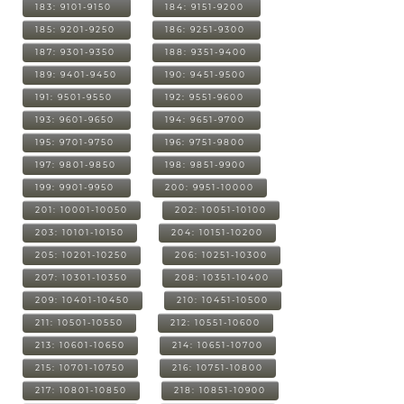
183: 9101-9150
184: 9151-9200
185: 9201-9250
186: 9251-9300
187: 9301-9350
188: 9351-9400
189: 9401-9450
190: 9451-9500
191: 9501-9550
192: 9551-9600
193: 9601-9650
194: 9651-9700
195: 9701-9750
196: 9751-9800
197: 9801-9850
198: 9851-9900
199: 9901-9950
200: 9951-10000
201: 10001-10050
202: 10051-10100
203: 10101-10150
204: 10151-10200
205: 10201-10250
206: 10251-10300
207: 10301-10350
208: 10351-10400
209: 10401-10450
210: 10451-10500
211: 10501-10550
212: 10551-10600
213: 10601-10650
214: 10651-10700
215: 10701-10750
216: 10751-10800
217: 10801-10850
218: 10851-10900