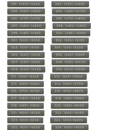
291: 14501-14550
292: 14551-14600
293: 14601-14650
294: 14651-14700
295: 14701-14750
296: 14751-14800
297: 14801-14850
298: 14851-14900
299: 14901-14950
300: 14951-15000
301: 15001-15050
302: 15051-15100
303: 15101-15150
304: 15151-15200
305: 15201-15250
306: 15251-15300
307: 15301-15350
308: 15351-15400
309: 15401-15450
310: 15451-15500
311: 15501-15550
312: 15551-15600
313: 15601-15650
314: 15651-15700
315: 15701-15750
316: 15751-15800
317: 15801-15850
318: 15851-15900
319: 15901-15950
320: 15951-16000
321: 16001-16050
322: 16051-16100
323: 16101-16150
324: 16151-16200
325: 16201-16250
326: 16251-16300