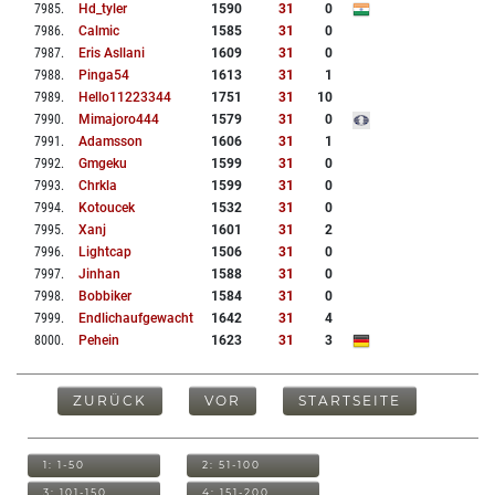
7985
.
Hd_tyler
1590
31
0
7986
.
Calmic
1585
31
0
7987
.
Eris Asllani
1609
31
0
7988
.
Pinga54
1613
31
1
7989
.
Hello11223344
1751
31
10
7990
.
Mimajoro444
1579
31
0
7991
.
Adamsson
1606
31
1
7992
.
Gmgeku
1599
31
0
7993
.
Chrkla
1599
31
0
7994
.
Kotoucek
1532
31
0
7995
.
Xanj
1601
31
2
7996
.
Lightcap
1506
31
0
7997
.
Jinhan
1588
31
0
7998
.
Bobbiker
1584
31
0
7999
.
Endlichaufgewacht
1642
31
4
8000
.
Pehein
1623
31
3
ZURÜCK
VOR
STARTSEITE
1: 1-50
2: 51-100
3: 101-150
4: 151-200