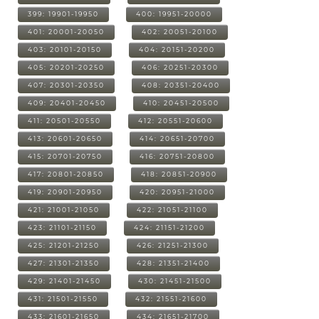
399: 19901-19950
400: 19951-20000
401: 20001-20050
402: 20051-20100
403: 20101-20150
404: 20151-20200
405: 20201-20250
406: 20251-20300
407: 20301-20350
408: 20351-20400
409: 20401-20450
410: 20451-20500
411: 20501-20550
412: 20551-20600
413: 20601-20650
414: 20651-20700
415: 20701-20750
416: 20751-20800
417: 20801-20850
418: 20851-20900
419: 20901-20950
420: 20951-21000
421: 21001-21050
422: 21051-21100
423: 21101-21150
424: 21151-21200
425: 21201-21250
426: 21251-21300
427: 21301-21350
428: 21351-21400
429: 21401-21450
430: 21451-21500
431: 21501-21550
432: 21551-21600
433: 21601-21650
434: 21651-21700