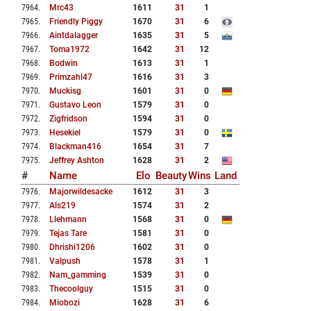
7964
.
Mrc43
1611
31
1
7965
.
Friendly Piggy
1670
31
6
7966
.
Aintdalagger
1635
31
5
7967
.
Toma1972
1642
31
12
7968
.
Bodwin
1613
31
1
7969
.
Primzahl47
1616
31
3
7970
.
Muckisg
1601
31
0
7971
.
Gustavo Leon
1579
31
0
7972
.
Zigfridson
1594
31
0
7973
.
Hesekiel
1579
31
0
7974
.
Blackman416
1654
31
7
7975
.
Jeffrey Ashton
1628
31
2
#
Name
Elo
Beauty
Wins
Land
7976
.
Majorwildesacke
1612
31
3
7977
.
Als219
1574
31
2
7978
.
Llehmann
1568
31
0
7979
.
Tejas Tare
1581
31
0
7980
.
Dhrishi1206
1602
31
0
7981
.
Valpush
1578
31
1
7982
.
Nam_gamming
1539
31
0
7983
.
Thecoolguy
1515
31
0
7984
.
Miobozi
1628
31
6