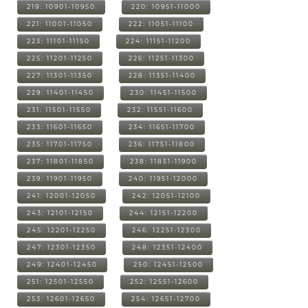
219: 10901-10950
220: 10951-11000
221: 11001-11050
222: 11051-11100
223: 11101-11150
224: 11151-11200
225: 11201-11250
226: 11251-11300
227: 11301-11350
228: 11351-11400
229: 11401-11450
230: 11451-11500
231: 11501-11550
232: 11551-11600
233: 11601-11650
234: 11651-11700
235: 11701-11750
236: 11751-11800
237: 11801-11850
238: 11851-11900
239: 11901-11950
240: 11951-12000
241: 12001-12050
242: 12051-12100
243: 12101-12150
244: 12151-12200
245: 12201-12250
246: 12251-12300
247: 12301-12350
248: 12351-12400
249: 12401-12450
250: 12451-12500
251: 12501-12550
252: 12551-12600
253: 12601-12650
254: 12651-12700