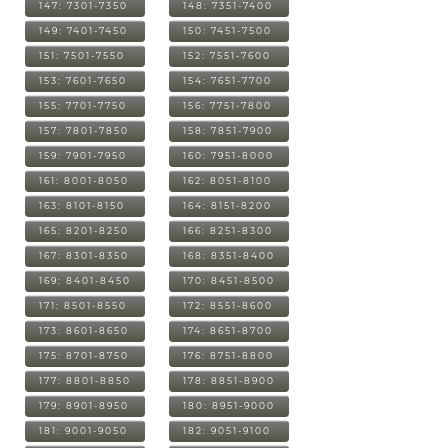
147: 7301-7350
148: 7351-7400
149: 7401-7450
150: 7451-7500
151: 7501-7550
152: 7551-7600
153: 7601-7650
154: 7651-7700
155: 7701-7750
156: 7751-7800
157: 7801-7850
158: 7851-7900
159: 7901-7950
160: 7951-8000
161: 8001-8050
162: 8051-8100
163: 8101-8150
164: 8151-8200
165: 8201-8250
166: 8251-8300
167: 8301-8350
168: 8351-8400
169: 8401-8450
170: 8451-8500
171: 8501-8550
172: 8551-8600
173: 8601-8650
174: 8651-8700
175: 8701-8750
176: 8751-8800
177: 8801-8850
178: 8851-8900
179: 8901-8950
180: 8951-9000
181: 9001-9050
182: 9051-9100