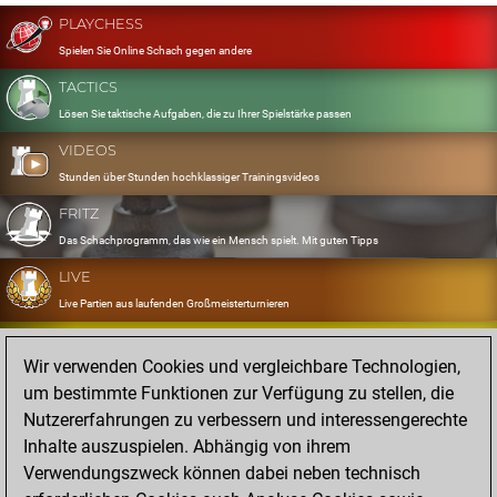
PLAYCHESS
Spielen Sie Online Schach gegen andere
TACTICS
Lösen Sie taktische Aufgaben, die zu Ihrer Spielstärke passen
VIDEOS
Stunden über Stunden hochklassiger Trainingsvideos
FRITZ
Das Schachprogramm, das wie ein Mensch spielt. Mit guten Tipps
LIVE
Live Partien aus laufenden Großmeisterturnieren
OPENINGS
Wir verwenden Cookies und vergleichbare Technologien,
Erfassen und Üben Sie Ihr Eröffnungsrepertoire
um bestimmte Funktionen zur Verfügung zu stellen, die
DATABASE
Nutzererfahrungen zu verbessern und interessengerechte
Acht Millionen starke Partien
Inhalte auszuspielen. Abhängig von ihrem
MYGAMES
Verwendungszweck können dabei neben technisch
Speichern und analysieren Sie eigene Partien in der Cloud