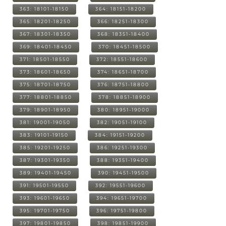
363: 18101-18150
364: 18151-18200
365: 18201-18250
366: 18251-18300
367: 18301-18350
368: 18351-18400
369: 18401-18450
370: 18451-18500
371: 18501-18550
372: 18551-18600
373: 18601-18650
374: 18651-18700
375: 18701-18750
376: 18751-18800
377: 18801-18850
378: 18851-18900
379: 18901-18950
380: 18951-19000
381: 19001-19050
382: 19051-19100
383: 19101-19150
384: 19151-19200
385: 19201-19250
386: 19251-19300
387: 19301-19350
388: 19351-19400
389: 19401-19450
390: 19451-19500
391: 19501-19550
392: 19551-19600
393: 19601-19650
394: 19651-19700
395: 19701-19750
396: 19751-19800
397: 19801-19850
398: 19851-19900