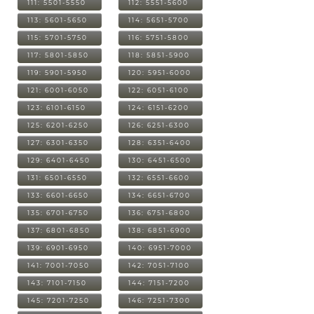
111: 5501-5550
112: 5551-5600
113: 5601-5650
114: 5651-5700
115: 5701-5750
116: 5751-5800
117: 5801-5850
118: 5851-5900
119: 5901-5950
120: 5951-6000
121: 6001-6050
122: 6051-6100
123: 6101-6150
124: 6151-6200
125: 6201-6250
126: 6251-6300
127: 6301-6350
128: 6351-6400
129: 6401-6450
130: 6451-6500
131: 6501-6550
132: 6551-6600
133: 6601-6650
134: 6651-6700
135: 6701-6750
136: 6751-6800
137: 6801-6850
138: 6851-6900
139: 6901-6950
140: 6951-7000
141: 7001-7050
142: 7051-7100
143: 7101-7150
144: 7151-7200
145: 7201-7250
146: 7251-7300