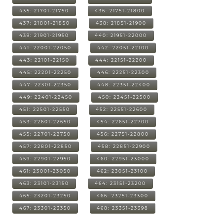
435: 21701-21750
436: 21751-21800
437: 21801-21850
438: 21851-21900
439: 21901-21950
440: 21951-22000
441: 22001-22050
442: 22051-22100
443: 22101-22150
444: 22151-22200
445: 22201-22250
446: 22251-22300
447: 22301-22350
448: 22351-22400
449: 22401-22450
450: 22451-22500
451: 22501-22550
452: 22551-22600
453: 22601-22650
454: 22651-22700
455: 22701-22750
456: 22751-22800
457: 22801-22850
458: 22851-22900
459: 22901-22950
460: 22951-23000
461: 23001-23050
462: 23051-23100
463: 23101-23150
464: 23151-23200
465: 23201-23250
466: 23251-23300
467: 23301-23350
468: 23351-23398