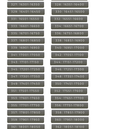
327: 16301-16350
328: 16351-16400
329: 16401-16450
330: 16451-16500
331: 16501-16550
332: 16551-16600
333: 16601-16650
334: 16651-16700
335: 16701-16750
336: 16751-16800
337: 16801-16850
338: 16851-16900
339: 16901-16950
340: 16951-17000
341: 17001-17050
342: 17051-17100
343: 17101-17150
344: 17151-17200
345: 17201-17250
346: 17251-17300
347: 17301-17350
348: 17351-17400
349: 17401-17450
350: 17451-17500
351: 17501-17550
352: 17551-17600
353: 17601-17650
354: 17651-17700
355: 17701-17750
356: 17751-17800
357: 17801-17850
358: 17851-17900
359: 17901-17950
360: 17951-18000
361: 18001-18050
362: 18051-18100