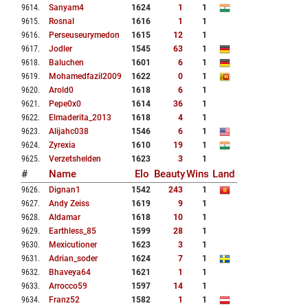
9614
.
Sanyam4
1624
1
1
9615
.
Rosnal
1616
1
1
9616
.
Perseuseurymedon
1615
12
1
9617
.
Jodler
1545
63
1
9618
.
Baluchen
1601
6
1
9619
.
Mohamedfazil2009
1622
0
1
9620
.
Arold0
1618
6
1
9621
.
Pepe0x0
1614
36
1
9622
.
Elmaderita_2013
1618
4
1
9623
.
Alijahc038
1546
6
1
9624
.
Zyrexia
1610
19
1
9625
.
Verzetshelden
1623
3
1
#
Name
Elo
Beauty
Wins
Land
9626
.
Dignan1
1542
243
1
9627
.
Andy Zeiss
1619
9
1
9628
.
Aldamar
1618
10
1
9629
.
Earthless_85
1599
28
1
9630
.
Mexicutioner
1623
3
1
9631
.
Adrian_soder
1624
7
1
9632
.
Bhaveya64
1621
1
1
9633
.
Arrocco59
1597
14
1
9634
.
Franz52
1582
1
1