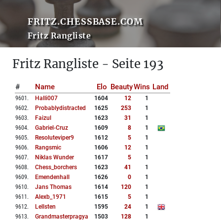
FRITZ.CHESSBASE.COM
Fritz Rangliste
Fritz Rangliste - Seite 193
#
Name
Elo
Beauty
Wins
Land
9601
.
Halli007
1604
12
1
9602
.
Probablydistracted
1625
253
1
9603
.
Faizul
1623
31
1
9604
.
Gabriel-Cruz
1609
8
1
9605
.
Resoluteviper9
1612
5
1
9606
.
Rangsmic
1606
12
1
9607
.
Niklas Wunder
1617
5
1
9608
.
Chess_borchers
1623
41
1
9609
.
Emendenhall
1626
0
1
9610
.
Jans Thomas
1614
120
1
9611
.
Alexb_1971
1615
5
1
9612
.
Lellsten
1595
24
1
9613
.
Grandmasterpragya
1503
128
1