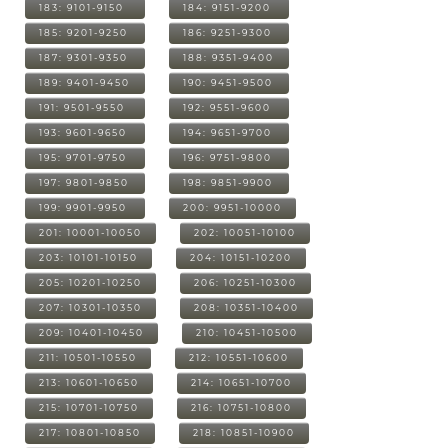
183: 9101-9150
184: 9151-9200
185: 9201-9250
186: 9251-9300
187: 9301-9350
188: 9351-9400
189: 9401-9450
190: 9451-9500
191: 9501-9550
192: 9551-9600
193: 9601-9650
194: 9651-9700
195: 9701-9750
196: 9751-9800
197: 9801-9850
198: 9851-9900
199: 9901-9950
200: 9951-10000
201: 10001-10050
202: 10051-10100
203: 10101-10150
204: 10151-10200
205: 10201-10250
206: 10251-10300
207: 10301-10350
208: 10351-10400
209: 10401-10450
210: 10451-10500
211: 10501-10550
212: 10551-10600
213: 10601-10650
214: 10651-10700
215: 10701-10750
216: 10751-10800
217: 10801-10850
218: 10851-10900