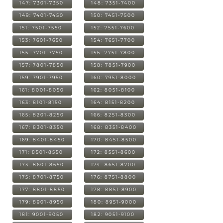
147: 7301-7350
148: 7351-7400
149: 7401-7450
150: 7451-7500
151: 7501-7550
152: 7551-7600
153: 7601-7650
154: 7651-7700
155: 7701-7750
156: 7751-7800
157: 7801-7850
158: 7851-7900
159: 7901-7950
160: 7951-8000
161: 8001-8050
162: 8051-8100
163: 8101-8150
164: 8151-8200
165: 8201-8250
166: 8251-8300
167: 8301-8350
168: 8351-8400
169: 8401-8450
170: 8451-8500
171: 8501-8550
172: 8551-8600
173: 8601-8650
174: 8651-8700
175: 8701-8750
176: 8751-8800
177: 8801-8850
178: 8851-8900
179: 8901-8950
180: 8951-9000
181: 9001-9050
182: 9051-9100