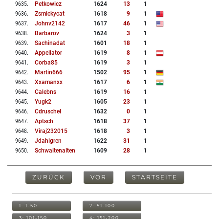
9635
.
Petkowicz
1624
13
1
9636
.
Zsmickycat
1618
9
1
9637
.
Johnv2142
1617
46
1
9638
.
Barbarov
1624
3
1
9639
.
Sachinadat
1601
18
1
9640
.
Appellator
1619
8
1
9641
.
Corba85
1619
3
1
9642
.
Martin666
1502
95
1
9643
.
Xxamanxx
1617
6
1
9644
.
Calebns
1619
16
1
9645
.
Yugk2
1605
23
1
9646
.
Cdruschel
1632
0
1
9647
.
Aptsch
1618
37
1
9648
.
Viraj232015
1618
3
1
9649
.
Jdahlgren
1622
31
1
9650
.
Schwaltenalten
1609
28
1
ZURÜCK
VOR
STARTSEITE
1: 1-50
2: 51-100
3: 101-150
4: 151-200