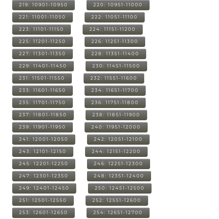
219: 10901-10950
220: 10951-11000
221: 11001-11050
222: 11051-11100
223: 11101-11150
224: 11151-11200
225: 11201-11250
226: 11251-11300
227: 11301-11350
228: 11351-11400
229: 11401-11450
230: 11451-11500
231: 11501-11550
232: 11551-11600
233: 11601-11650
234: 11651-11700
235: 11701-11750
236: 11751-11800
237: 11801-11850
238: 11851-11900
239: 11901-11950
240: 11951-12000
241: 12001-12050
242: 12051-12100
243: 12101-12150
244: 12151-12200
245: 12201-12250
246: 12251-12300
247: 12301-12350
248: 12351-12400
249: 12401-12450
250: 12451-12500
251: 12501-12550
252: 12551-12600
253: 12601-12650
254: 12651-12700