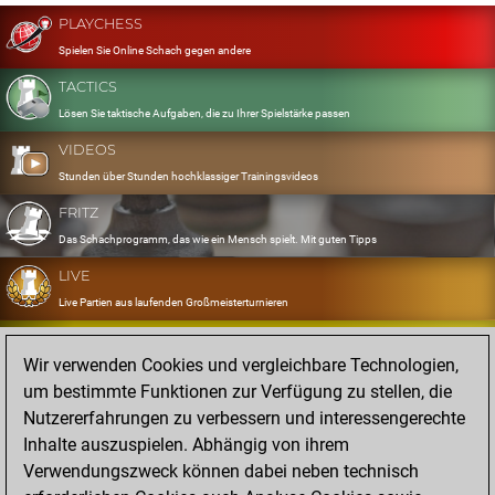
PLAYCHESS
Spielen Sie Online Schach gegen andere
TACTICS
Lösen Sie taktische Aufgaben, die zu Ihrer Spielstärke passen
VIDEOS
Stunden über Stunden hochklassiger Trainingsvideos
FRITZ
Das Schachprogramm, das wie ein Mensch spielt. Mit guten Tipps
LIVE
Live Partien aus laufenden Großmeisterturnieren
OPENINGS
Wir verwenden Cookies und vergleichbare Technologien,
Erfassen und Üben Sie Ihr Eröffnungsrepertoire
um bestimmte Funktionen zur Verfügung zu stellen, die
DATABASE
Nutzererfahrungen zu verbessern und interessengerechte
Acht Millionen starke Partien
Inhalte auszuspielen. Abhängig von ihrem
MYGAMES
Verwendungszweck können dabei neben technisch
Speichern und analysieren Sie eigene Partien in der Cloud