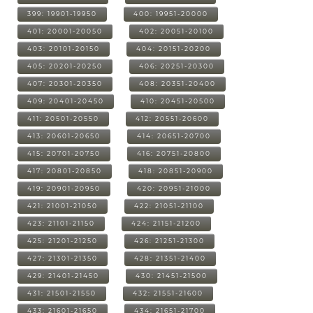
399: 19901-19950
400: 19951-20000
401: 20001-20050
402: 20051-20100
403: 20101-20150
404: 20151-20200
405: 20201-20250
406: 20251-20300
407: 20301-20350
408: 20351-20400
409: 20401-20450
410: 20451-20500
411: 20501-20550
412: 20551-20600
413: 20601-20650
414: 20651-20700
415: 20701-20750
416: 20751-20800
417: 20801-20850
418: 20851-20900
419: 20901-20950
420: 20951-21000
421: 21001-21050
422: 21051-21100
423: 21101-21150
424: 21151-21200
425: 21201-21250
426: 21251-21300
427: 21301-21350
428: 21351-21400
429: 21401-21450
430: 21451-21500
431: 21501-21550
432: 21551-21600
433: 21601-21650
434: 21651-21700