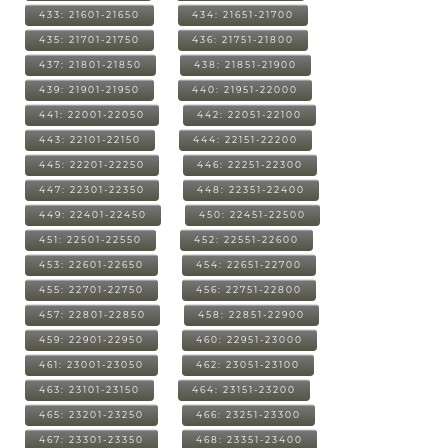
433: 21601-21650
434: 21651-21700
435: 21701-21750
436: 21751-21800
437: 21801-21850
438: 21851-21900
439: 21901-21950
440: 21951-22000
441: 22001-22050
442: 22051-22100
443: 22101-22150
444: 22151-22200
445: 22201-22250
446: 22251-22300
447: 22301-22350
448: 22351-22400
449: 22401-22450
450: 22451-22500
451: 22501-22550
452: 22551-22600
453: 22601-22650
454: 22651-22700
455: 22701-22750
456: 22751-22800
457: 22801-22850
458: 22851-22900
459: 22901-22950
460: 22951-23000
461: 23001-23050
462: 23051-23100
463: 23101-23150
464: 23151-23200
465: 23201-23250
466: 23251-23300
467: 23301-23350
468: 23351-23400