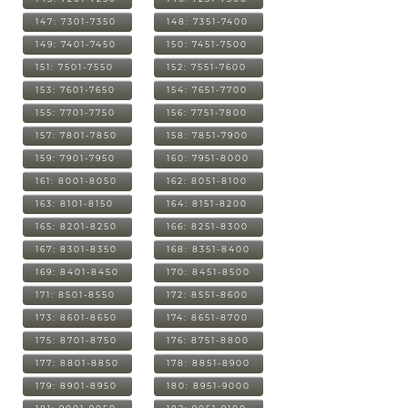
147: 7301-7350
148: 7351-7400
149: 7401-7450
150: 7451-7500
151: 7501-7550
152: 7551-7600
153: 7601-7650
154: 7651-7700
155: 7701-7750
156: 7751-7800
157: 7801-7850
158: 7851-7900
159: 7901-7950
160: 7951-8000
161: 8001-8050
162: 8051-8100
163: 8101-8150
164: 8151-8200
165: 8201-8250
166: 8251-8300
167: 8301-8350
168: 8351-8400
169: 8401-8450
170: 8451-8500
171: 8501-8550
172: 8551-8600
173: 8601-8650
174: 8651-8700
175: 8701-8750
176: 8751-8800
177: 8801-8850
178: 8851-8900
179: 8901-8950
180: 8951-9000