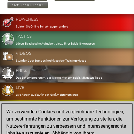
469: 23401-23402
PLAYCHESS
Spielen Sie Online Schach gegen andere
TACTICS
Lösen Sie taktische Aufgaben, die zu Ihrer Spielstärke passen
VIDEOS
Stunden über Stunden hochklassiger Trainingsvideos
FRITZ
Das Schachprogramm, das wie ein Mensch spielt. Mit guten Tipps
LIVE
Live Partien aus laufenden Großmeisterturnieren
OPENINGS
Wir verwenden Cookies und vergleichbare Technologien,
Erfassen und Üben Sie Ihr Eröffnungsrepertoire
um bestimmte Funktionen zur Verfügung zu stellen, die
DATABASE
Nutzererfahrungen zu verbessern und interessengerechte
Acht Millionen starke Partien
Inhalte auszuspielen. Abhängig von ihrem