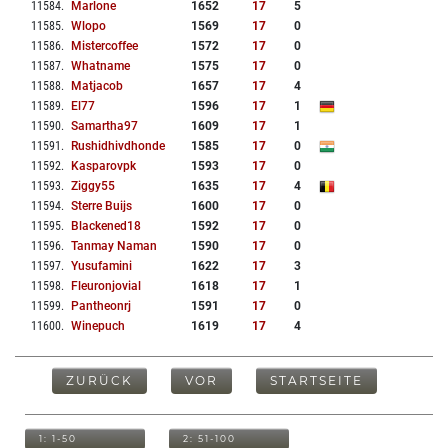
11584
.
Marlone
1652
17
5
11585
.
Wlopo
1569
17
0
11586
.
Mistercoffee
1572
17
0
11587
.
Whatname
1575
17
0
11588
.
Matjacob
1657
17
4
11589
.
El77
1596
17
1
11590
.
Samartha97
1609
17
1
11591
.
Rushidhivdhonde
1585
17
0
11592
.
Kasparovpk
1593
17
0
11593
.
Ziggy55
1635
17
4
11594
.
Sterre Buijs
1600
17
0
11595
.
Blackened18
1592
17
0
11596
.
Tanmay Naman
1590
17
0
11597
.
Yusufamini
1622
17
3
11598
.
Fleuronjovial
1618
17
1
11599
.
Pantheonrj
1591
17
0
11600
.
Winepuch
1619
17
4
ZURÜCK
VOR
STARTSEITE
1: 1-50
2: 51-100