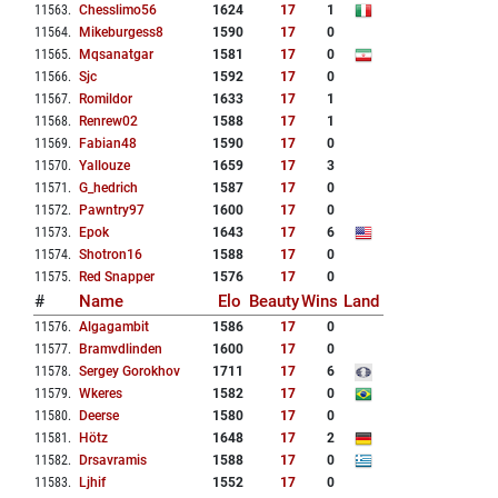
11563
.
Chesslimo56
1624
17
1
11564
.
Mikeburgess8
1590
17
0
11565
.
Mqsanatgar
1581
17
0
11566
.
Sjc
1592
17
0
11567
.
Romildor
1633
17
1
11568
.
Renrew02
1588
17
1
11569
.
Fabian48
1590
17
0
11570
.
Yallouze
1659
17
3
11571
.
G_hedrich
1587
17
0
11572
.
Pawntry97
1600
17
0
11573
.
Epok
1643
17
6
11574
.
Shotron16
1588
17
0
11575
.
Red Snapper
1576
17
0
#
Name
Elo
Beauty
Wins
Land
11576
.
Algagambit
1586
17
0
11577
.
Bramvdlinden
1600
17
0
11578
.
Sergey Gorokhov
1711
17
6
11579
.
Wkeres
1582
17
0
11580
.
Deerse
1580
17
0
11581
.
Hötz
1648
17
2
11582
.
Drsavramis
1588
17
0
11583
.
Ljhif
1552
17
0