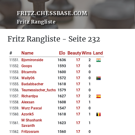
FRITZ.CHESSBASE.COM
Fritz Rangliste
Fritz Rangliste - Seite 232
#
Name
Elo
Beauty
Wins
Land
11551
.
Bjornironside
1636
17
2
11552
.
Goops
1593
17
0
11553
.
Btcarrots
1600
17
0
11554
.
Wally06
1572
17
0
11555
.
Badabbacher
1618
17
1
11556
.
Teumessischer_fuchs
1579
17
0
11557
.
Richardpa
1627
17
2
11558
.
Alexsan
1608
17
1
11559
.
Wurz Pascal
1547
17
0
11560
.
Azorik5
1618
17
1
M Shashank
11561
.
1623
17
1
Savanth
11562
.
Fritzosram
1560
17
0