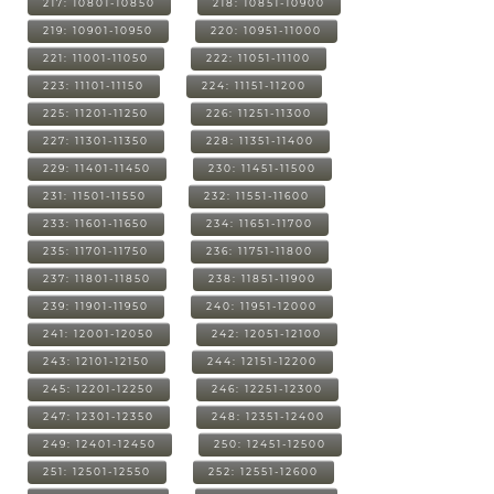
217: 10801-10850
218: 10851-10900
219: 10901-10950
220: 10951-11000
221: 11001-11050
222: 11051-11100
223: 11101-11150
224: 11151-11200
225: 11201-11250
226: 11251-11300
227: 11301-11350
228: 11351-11400
229: 11401-11450
230: 11451-11500
231: 11501-11550
232: 11551-11600
233: 11601-11650
234: 11651-11700
235: 11701-11750
236: 11751-11800
237: 11801-11850
238: 11851-11900
239: 11901-11950
240: 11951-12000
241: 12001-12050
242: 12051-12100
243: 12101-12150
244: 12151-12200
245: 12201-12250
246: 12251-12300
247: 12301-12350
248: 12351-12400
249: 12401-12450
250: 12451-12500
251: 12501-12550
252: 12551-12600