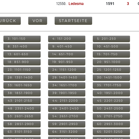
12550
.
Ledesma
1591
3
URÜCK
VOR
STARTSEITE
3: 101-150
4: 151-200
5: 201-250
8: 351-400
9: 401-450
10: 451-500
13: 601-650
14: 651-700
15: 701-750
18: 851-900
19: 901-950
20: 951-1000
23: 1101-1150
24: 1151-1200
25: 1201-1250
28: 1351-1400
29: 1401-1450
30: 1451-1500
33: 1601-1650
34: 1651-1700
35: 1701-1750
38: 1851-1900
39: 1901-1950
40: 1951-2000
43: 2101-2150
44: 2151-2200
45: 2201-2250
48: 2351-2400
49: 2401-2450
50: 2451-2500
53: 2601-2650
54: 2651-2700
55: 2701-2750
58: 2851-2900
59: 2901-2950
60: 2951-3000
63: 3101-3150
64: 3151-3200
65: 3201-3250