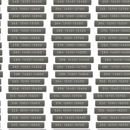
248: 12351-12400
249: 12401-12450
250: 12451-125
253: 12601-12650
254: 12651-12700
255: 12701-12750
258: 12851-12900
259: 12901-12950
260: 12951-1300
263: 13101-13150
264: 13151-13200
265: 13201-13250
268: 13351-13400
269: 13401-13450
270: 13451-1350
273: 13601-13650
274: 13651-13700
275: 13701-13750
278: 13851-13900
279: 13901-13950
280: 13951-1400
283: 14101-14150
284: 14151-14200
285: 14201-1425
288: 14351-14400
289: 14401-14450
290: 14451-14
293: 14601-14650
294: 14651-14700
295: 14701-1475
298: 14851-14900
299: 14901-14950
300: 14951-15
303: 15101-15150
304: 15151-15200
305: 15201-15250
308: 15351-15400
309: 15401-15450
310: 15451-1550
313: 15601-15650
314: 15651-15700
315: 15701-15750
318: 15851-15900
319: 15901-15950
320: 15951-16000
323: 16101-16150
324: 16151-16200
325: 16201-16250
328: 16351-16400
329: 16401-16450
330: 16451-1650
333: 16601-16650
334: 16651-16700
335: 16701-16750