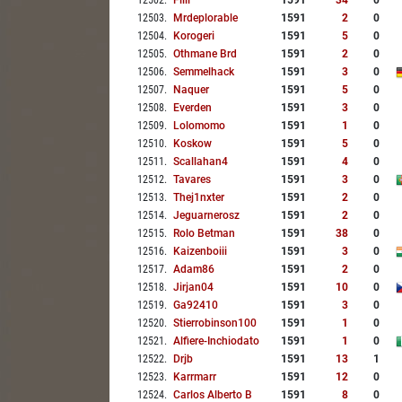
12502
.
Filli
1591
34
0
12503
.
Mrdeplorable
1591
2
0
12504
.
Korogeri
1591
5
0
12505
.
Othmane Brd
1591
2
0
12506
.
Semmelhack
1591
3
0
12507
.
Naquer
1591
5
0
12508
.
Everden
1591
3
0
12509
.
Lolomomo
1591
1
0
12510
.
Koskow
1591
5
0
12511
.
Scallahan4
1591
4
0
12512
.
Tavares
1591
3
0
12513
.
Thej1nxter
1591
2
0
12514
.
Jeguarnerosz
1591
2
0
12515
.
Rolo Betman
1591
38
0
12516
.
Kaizenboiii
1591
3
0
12517
.
Adam86
1591
2
0
12518
.
Jirjan04
1591
10
0
12519
.
Ga92410
1591
3
0
12520
.
Stierrobinson100
1591
1
0
12521
.
Alfiere-Inchiodato
1591
1
0
12522
.
Drjb
1591
13
1
12523
.
Karrmarr
1591
12
0
12524
.
Carlos Alberto B
1591
8
0