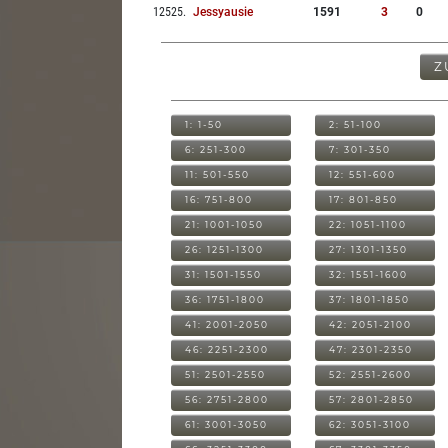
12525
.
Jessyausie
1591
3
0
Z
1: 1-50
2: 51-100
6: 251-300
7: 301-350
11: 501-550
12: 551-600
16: 751-800
17: 801-850
21: 1001-1050
22: 1051-1100
26: 1251-1300
27: 1301-1350
31: 1501-1550
32: 1551-1600
36: 1751-1800
37: 1801-1850
41: 2001-2050
42: 2051-2100
46: 2251-2300
47: 2301-2350
51: 2501-2550
52: 2551-2600
56: 2751-2800
57: 2801-2850
61: 3001-3050
62: 3051-3100