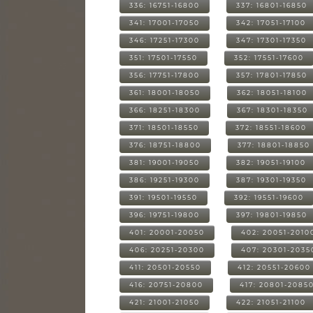
336: 16751-16800
337: 16801-16850
341: 17001-17050
342: 17051-17100
346: 17251-17300
347: 17301-17350
351: 17501-17550
352: 17551-17600
356: 17751-17800
357: 17801-17850
361: 18001-18050
362: 18051-18100
366: 18251-18300
367: 18301-18350
371: 18501-18550
372: 18551-18600
376: 18751-18800
377: 18801-18850
381: 19001-19050
382: 19051-19100
386: 19251-19300
387: 19301-19350
391: 19501-19550
392: 19551-19600
396: 19751-19800
397: 19801-19850
401: 20001-20050
402: 20051-2010
406: 20251-20300
407: 20301-2035
411: 20501-20550
412: 20551-20600
416: 20751-20800
417: 20801-2085
421: 21001-21050
422: 21051-21100