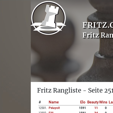
FRITZ.
Fritz Ran
Fritz Rangliste - Seite 25
#
Name
Elo
Beauty
Wins
La
12501
.
Pelayoit
1591
11
0