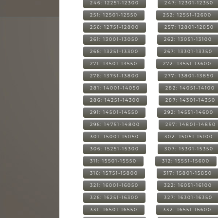
246: 12251-12300
247: 12301-12350
251: 12501-12550
252: 12551-12600
256: 12751-12800
257: 12801-12850
261: 13001-13050
262: 13051-13100
266: 13251-13300
267: 13301-13350
271: 13501-13550
272: 13551-13600
276: 13751-13800
277: 13801-13850
281: 14001-14050
282: 14051-14100
286: 14251-14300
287: 14301-14350
291: 14501-14550
292: 14551-14600
296: 14751-14800
297: 14801-14850
301: 15001-15050
302: 15051-15100
306: 15251-15300
307: 15301-15350
311: 15501-15550
312: 15551-15600
316: 15751-15800
317: 15801-15850
321: 16001-16050
322: 16051-16100
326: 16251-16300
327: 16301-16350
331: 16501-16550
332: 16551-16600