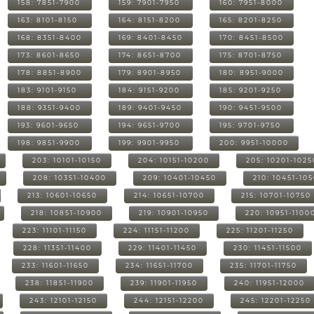
158: 7851-7900
159: 7901-7950
160: 7951-8000
163: 8101-8150
164: 8151-8200
165: 8201-8250
168: 8351-8400
169: 8401-8450
170: 8451-8500
173: 8601-8650
174: 8651-8700
175: 8701-8750
178: 8851-8900
179: 8901-8950
180: 8951-9000
183: 9101-9150
184: 9151-9200
185: 9201-9250
188: 9351-9400
189: 9401-9450
190: 9451-9500
193: 9601-9650
194: 9651-9700
195: 9701-9750
198: 9851-9900
199: 9901-9950
200: 9951-10000
203: 10101-10150
204: 10151-10200
205: 10201-1025
208: 10351-10400
209: 10401-10450
210: 10451-10
213: 10601-10650
214: 10651-10700
215: 10701-10750
218: 10851-10900
219: 10901-10950
220: 10951-1100
223: 11101-11150
224: 11151-11200
225: 11201-11250
228: 11351-11400
229: 11401-11450
230: 11451-11500
233: 11601-11650
234: 11651-11700
235: 11701-11750
238: 11851-11900
239: 11901-11950
240: 11951-12000
243: 12101-12150
244: 12151-12200
245: 12201-12250