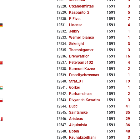
12527
.
Joconnor
1591
3
12528
.
Utkandemirtas
1591
3
12529
.
Kasparito_2
1591
5
12530
.
P Fivet
1591
7
12531
.
Linense
1591
4
12532
.
Jelbry
1591
1
12533
.
Werner_bianco
1591
1
12534
.
Sirknight
1591
3
12535
.
Therookgamer
1591
3
12536
.
Drenwarrior
1591
16
12537
.
Peterpan5102
1591
4
12538
.
Karmoni Kazee
1591
2
12539
.
Freecitychessmas
1591
1
12540
.
Strat_01
1591
19
12541
.
Gorkei
1591
1
12542
.
Parhamchese
1591
2
12543
.
Divyansh Kawatra
1591
3
12544
.
Ducc
1591
41
12545
.
Saintsmike
1591
35
12546
.
Aristeus
1591
29
12547
.
Alquimista
1591
36
12548
.
Bbten
1591
48
12549
.
Raunaksodhani
1591
3