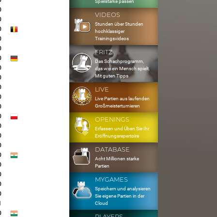
0
Spielstärke passen
0
VIDEOS
0
Stunden über Stunden
0
hochklassiger
0
Trainingsvideos
0
FRITZ
0
Das Schachprogramm,
0
das wie ein Mensch spielt.
Mit guten Tipps
0
0
LIVE
0
Live Partien aus laufenden
Großmeisterturnieren
0
0
OPENINGS
0
Erfassen und Üben Sie Ihr
0
Eröffnungsrepertoire
0
DATABASE
0
Acht Millionen starke
0
Partien
0
MYGAMES
0
Speichern und analysieren
0
Sie eigene Partien in der
1
Cloud
0
PLAYERS