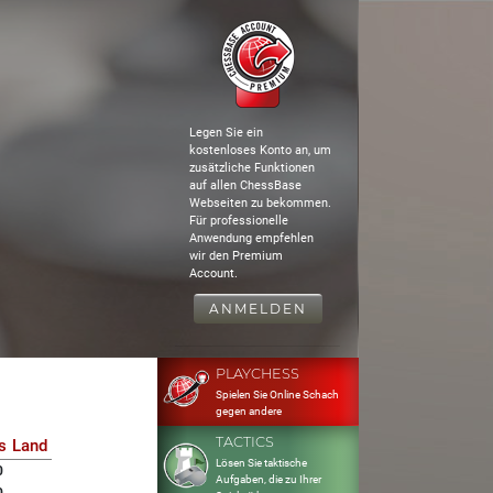
Legen Sie ein
kostenloses Konto an, um
zusätzliche Funktionen
auf allen ChessBase
Webseiten zu bekommen.
Für professionelle
Anwendung empfehlen
wir den Premium
Account.
ANMELDEN
PLAYCHESS
Spielen Sie Online Schach
gegen andere
TACTICS
s
Land
Lösen Sie taktische
0
Aufgaben, die zu Ihrer