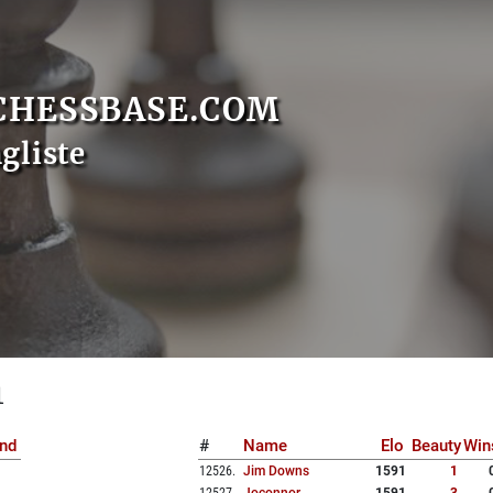
CHESSBASE.COM
gliste
1
nd
#
Name
Elo
Beauty
Win
12526
.
Jim Downs
1591
1