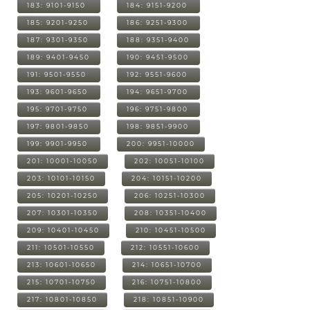
183: 9101-9150
184: 9151-9200
185: 9201-9250
186: 9251-9300
187: 9301-9350
188: 9351-9400
189: 9401-9450
190: 9451-9500
191: 9501-9550
192: 9551-9600
193: 9601-9650
194: 9651-9700
195: 9701-9750
196: 9751-9800
197: 9801-9850
198: 9851-9900
199: 9901-9950
200: 9951-10000
201: 10001-10050
202: 10051-10100
203: 10101-10150
204: 10151-10200
205: 10201-10250
206: 10251-10300
207: 10301-10350
208: 10351-10400
209: 10401-10450
210: 10451-10500
211: 10501-10550
212: 10551-10600
213: 10601-10650
214: 10651-10700
215: 10701-10750
216: 10751-10800
217: 10801-10850
218: 10851-10900