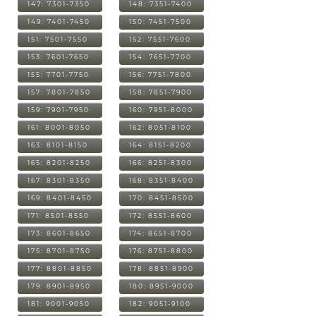
147: 7301-7350
148: 7351-7400
149: 7401-7450
150: 7451-7500
151: 7501-7550
152: 7551-7600
153: 7601-7650
154: 7651-7700
155: 7701-7750
156: 7751-7800
157: 7801-7850
158: 7851-7900
159: 7901-7950
160: 7951-8000
161: 8001-8050
162: 8051-8100
163: 8101-8150
164: 8151-8200
165: 8201-8250
166: 8251-8300
167: 8301-8350
168: 8351-8400
169: 8401-8450
170: 8451-8500
171: 8501-8550
172: 8551-8600
173: 8601-8650
174: 8651-8700
175: 8701-8750
176: 8751-8800
177: 8801-8850
178: 8851-8900
179: 8901-8950
180: 8951-9000
181: 9001-9050
182: 9051-9100