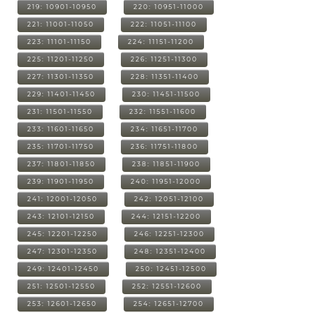
219: 10901-10950
220: 10951-11000
221: 11001-11050
222: 11051-11100
223: 11101-11150
224: 11151-11200
225: 11201-11250
226: 11251-11300
227: 11301-11350
228: 11351-11400
229: 11401-11450
230: 11451-11500
231: 11501-11550
232: 11551-11600
233: 11601-11650
234: 11651-11700
235: 11701-11750
236: 11751-11800
237: 11801-11850
238: 11851-11900
239: 11901-11950
240: 11951-12000
241: 12001-12050
242: 12051-12100
243: 12101-12150
244: 12151-12200
245: 12201-12250
246: 12251-12300
247: 12301-12350
248: 12351-12400
249: 12401-12450
250: 12451-12500
251: 12501-12550
252: 12551-12600
253: 12601-12650
254: 12651-12700