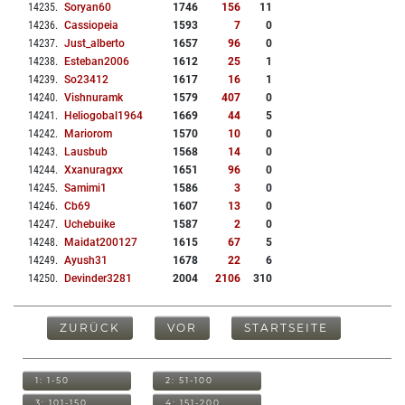
14235
.
Soryan60
1746
156
11
14236
.
Cassiopeia
1593
7
0
14237
.
Just_alberto
1657
96
0
14238
.
Esteban2006
1612
25
1
14239
.
So23412
1617
16
1
14240
.
Vishnuramk
1579
407
0
14241
.
Heliogobal1964
1669
44
5
14242
.
Mariorom
1570
10
0
14243
.
Lausbub
1568
14
0
14244
.
Xxanuragxx
1651
96
0
14245
.
Samimi1
1586
3
0
14246
.
Cb69
1607
13
0
14247
.
Uchebuike
1587
2
0
14248
.
Maidat200127
1615
67
5
14249
.
Ayush31
1678
22
6
14250
.
Devinder3281
2004
2106
310
ZURÜCK
VOR
STARTSEITE
1: 1-50
2: 51-100
3: 101-150
4: 151-200