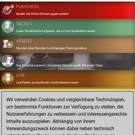
PLAYCHESS
Spielen Sie Online Schach gegen andere
TACTICS
Lösen Sie taktische Aufgaben, die zu Ihrer Spielstärke passen
VIDEOS
Stunden über Stunden hochklassiger Trainingsvideos
FRITZ
Das Schachprogramm, das wie ein Mensch spielt. Mit guten Tipps
LIVE
Live Partien aus laufenden Großmeisterturnieren
OPENINGS
Wir verwenden Cookies und vergleichbare Technologien,
Erfassen und Üben Sie Ihr Eröffnungsrepertoire
um bestimmte Funktionen zur Verfügung zu stellen, die
DATABASE
Nutzererfahrungen zu verbessern und interessengerechte
Acht Millionen starke Partien
Inhalte auszuspielen. Abhängig von ihrem
MYGAMES
Verwendungszweck können dabei neben technisch
Speichern und analysieren Sie eigene Partien in der Cloud