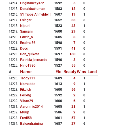
14214
.
Originalways72
1592
5
0
14215
.
Donaldschuman
1583
18
0
14216
.
51 Tipps Anmelden!
1607
19
1
14217
.
Esinger
1652
33
6
14218
.
Nipuni
1523
43
1
14219
.
Sansani
1600
29
0
14220
.
Edwin_h
1605
8
0
14221
.
Realma56
1598
7
0
14222
.
Ducc
1591
41
0
14223
.
Don_quixote
1697
160
8
14224
.
Patricia_bernardo
1590
3
0
14225
.
Nino1980
1527
55
0
#
Name
Elo
Beauty
Wins
Land
14226
.
Teddy111
1609
4
1
14227
.
Nomadde
1613
9
1
14228
.
Rikdich
1600
56
1
14229
.
Felixng
1592
2
0
14230
.
Vihan29
1600
6
0
14231
.
Aaronmic2014
1605
21
1
14232
.
Muup
1586
2
0
14233
.
Fredi58
1601
57
1
14234
.
Balcontraining
1687
27
6