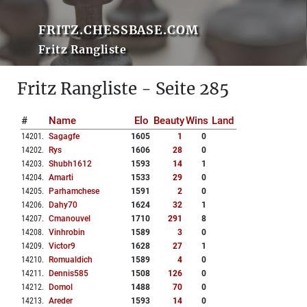
FRITZ.CHESSBASE.COM
Fritz Rangliste
Fritz Rangliste - Seite 285
#
Name
Elo
Beauty
Wins
Land
14201
.
Sagagfe
1605
1
0
14202
.
Rys
1606
28
0
14203
.
Shubh1612
1593
14
1
14204
.
Amarti
1533
29
0
14205
.
Parhamchese
1591
2
0
14206
.
Dahy70
1624
32
1
14207
.
Cmanouvel
1710
291
8
14208
.
Vinhrobin
1589
3
0
14209
.
Victor9
1628
27
1
14210
.
Romualdich
1589
4
0
14211
.
Dennis585
1508
126
0
14212
.
Domol
1488
70
0
14213
.
Areder
1593
14
0