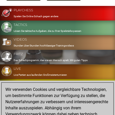
PLAYCHESS
Spielen Sie Online Schach gegen andere
TACTICS
Lösen Sie taktische Aufgaben, die zu Ihrer Spielstärke passen
VIDEOS
Stunden über Stunden hochklassiger Trainingsvideos
FRITZ
Das Schachprogramm, das wie ein Mensch spielt. Mit guten Tipps
LIVE
Live Partien aus laufenden Großmeisterturnieren
OPENINGS
Wir verwenden Cookies und vergleichbare Technologien,
Erfassen und Üben Sie Ihr Eröffnungsrepertoire
um bestimmte Funktionen zur Verfügung zu stellen, die
DATABASE
Nutzererfahrungen zu verbessern und interessengerechte
Acht Millionen starke Partien
Inhalte auszuspielen. Abhängig von ihrem
MYGAMES
Verwendungszweck können dabei neben technisch