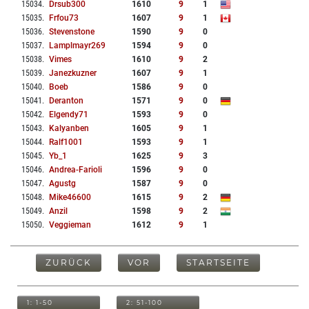
15034
.
Drsub300
1610
9
1
15035
.
Frfou73
1607
9
1
15036
.
Stevenstone
1590
9
0
15037
.
Lamplmayr269
1594
9
0
15038
.
Vimes
1610
9
2
15039
.
Janezkuzner
1607
9
1
15040
.
Boeb
1586
9
0
15041
.
Deranton
1571
9
0
15042
.
Elgendy71
1593
9
0
15043
.
Kalyanben
1605
9
1
15044
.
Ralf1001
1593
9
1
15045
.
Yb_1
1625
9
3
15046
.
Andrea-Farioli
1596
9
0
15047
.
Agustg
1587
9
0
15048
.
Mike46600
1615
9
2
15049
.
Anzil
1598
9
2
15050
.
Veggieman
1612
9
1
ZURÜCK
VOR
STARTSEITE
1: 1-50
2: 51-100