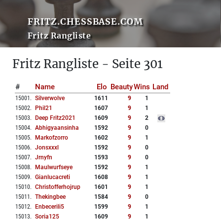
FRITZ.CHESSBASE.COM
Fritz Rangliste
Fritz Rangliste - Seite 301
#
Name
Elo
Beauty
Wins
Land
15001
.
Silverwolve
1611
9
1
15002
.
Phil21
1607
9
1
15003
.
Deep Fritz2021
1609
9
2
15004
.
Abhigyaansinha
1592
9
0
15005
.
Markofzorro
1602
9
1
15006
.
Jonsxxxl
1592
9
0
15007
.
Jrnyfn
1593
9
0
15008
.
Maulwurfseye
1592
9
1
15009
.
Gianlucacreti
1608
9
1
15010
.
Christofferhojrup
1601
9
1
15011
.
Thekingbee
1584
9
0
15012
.
Enbecerili5
1599
9
1
15013
.
Soria125
1609
9
1