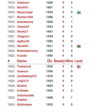
15014
.
Galenson
1620
9
2
15015
.
Max969
1601
9
1
15016
.
Maxxranger
1594
9
0
15017
.
Martxs1988
1588
9
1
15018
.
Awarebunny
1606
9
1
15019
.
Utopia65
1593
9
0
15020
.
Dhyey21
1607
9
1
15021
.
Zingpanz
1594
9
0
15022
.
Agilhardt
1582
9
0
15023
.
Silverhill
1621
9
3
15024
.
Rmendezhorcas
1590
9
0
15025
.
Kclarke
1594
9
0
#
Name
Elo
Beauty
Wins
Land
15026
.
Tookarook
1595
9
0
15027
.
Suescun
1596
9
0
15028
.
Goldenking592
1576
9
0
15029
.
Jmj2019
1593
9
0
15030
.
Mullolo
1609
9
1
15031
.
Erdbeere
1603
9
2
Gobsmacked
15032
.
1608
9
1
Dolphin
15033
.
Mattredeye
1593
9
0