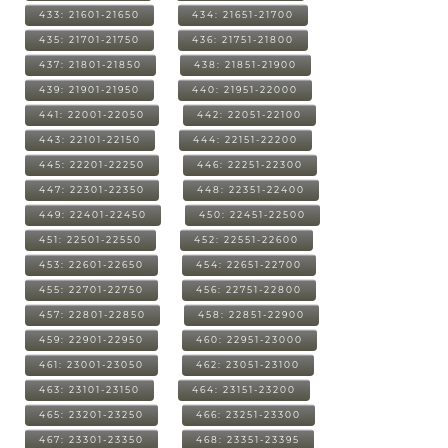
433: 21601-21650
434: 21651-21700
435: 21701-21750
436: 21751-21800
437: 21801-21850
438: 21851-21900
439: 21901-21950
440: 21951-22000
441: 22001-22050
442: 22051-22100
443: 22101-22150
444: 22151-22200
445: 22201-22250
446: 22251-22300
447: 22301-22350
448: 22351-22400
449: 22401-22450
450: 22451-22500
451: 22501-22550
452: 22551-22600
453: 22601-22650
454: 22651-22700
455: 22701-22750
456: 22751-22800
457: 22801-22850
458: 22851-22900
459: 22901-22950
460: 22951-23000
461: 23001-23050
462: 23051-23100
463: 23101-23150
464: 23151-23200
465: 23201-23250
466: 23251-23300
467: 23301-23350
468: 23351-23395