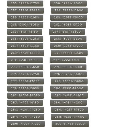
255: 12701-12750
256: 12751-12800
257: 12801-12850
258: 12851-12900
259: 12901-12950
260: 12951-13000
261: 13001-13050
262: 13051-13100
263: 13101-13150
264: 13151-13200
265: 13201-13250
266: 13251-13300
267: 13301-13350
268: 13351-13400
269: 13401-13450
270: 13451-13500
271: 13501-13550
272: 13551-13600
273: 13601-13650
274: 13651-13700
275: 13701-13750
276: 13751-13800
277: 13801-13850
278: 13851-13900
279: 13901-13950
280: 13951-14000
281: 14001-14050
282: 14051-14100
283: 14101-14150
284: 14151-14200
285: 14201-14250
286: 14251-14300
287: 14301-14350
288: 14351-14400
289: 14401-14450
290: 14451-14500