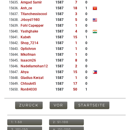
15635
.
Amgad Samir
1587
7
0
15636
.
Anh_ce
1587
18
1
15637
.
Titanchessiscool
1587
3
0
15638
.
Jrboyd1980
1587
5
0
15639
.
Fohl Capepper
1587
1
0
15640
.
Yashghake
1587
4
0
15641
.
Kabeh
1587
15
1
15642
.
Shop_7214
1587
1
0
15643
.
Optichron
1587
1
0
15644
.
Mkofman
1587
1
0
15645
.
Isaacm26
1587
8
0
15646
.
Nadellamohan12
1587
2
0
15647
.
Ahya
1587
15
0
15648
.
Gladius Kerzat
1587
1
0
15649
.
Chtouk45
1587
17
0
15650
.
Ron84030
1587
50
1
ZURÜCK
VOR
STARTSEITE
1: 1-50
2: 51-100
3: 101-150
4: 151-200