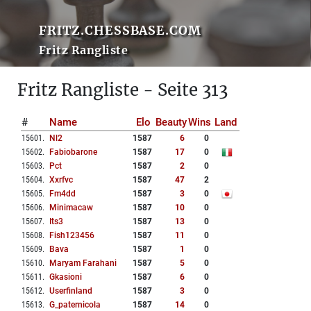
FRITZ.CHESSBASE.COM
Fritz Rangliste
Fritz Rangliste - Seite 313
#
Name
Elo
Beauty
Wins
Land
15601
.
Nl2
1587
6
0
15602
.
Fabiobarone
1587
17
0
15603
.
Pct
1587
2
0
15604
.
Xxrfvc
1587
47
2
15605
.
Fm4dd
1587
3
0
15606
.
Minimacaw
1587
10
0
15607
.
Its3
1587
13
0
15608
.
Fish123456
1587
11
0
15609
.
Bava
1587
1
0
15610
.
Maryam Farahani
1587
5
0
15611
.
Gkasioni
1587
6
0
15612
.
Userfinland
1587
3
0
15613
.
G_paternicola
1587
14
0