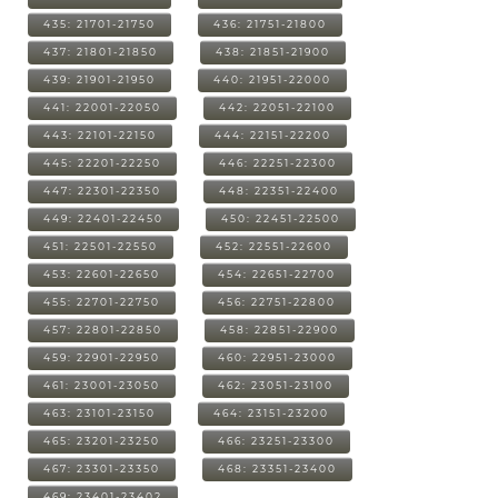
435: 21701-21750
436: 21751-21800
437: 21801-21850
438: 21851-21900
439: 21901-21950
440: 21951-22000
441: 22001-22050
442: 22051-22100
443: 22101-22150
444: 22151-22200
445: 22201-22250
446: 22251-22300
447: 22301-22350
448: 22351-22400
449: 22401-22450
450: 22451-22500
451: 22501-22550
452: 22551-22600
453: 22601-22650
454: 22651-22700
455: 22701-22750
456: 22751-22800
457: 22801-22850
458: 22851-22900
459: 22901-22950
460: 22951-23000
461: 23001-23050
462: 23051-23100
463: 23101-23150
464: 23151-23200
465: 23201-23250
466: 23251-23300
467: 23301-23350
468: 23351-23400
469: 23401-23402