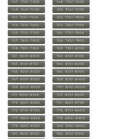
147: 7301-7350
148: 7351-7400
149: 7401-7450
150: 7451-7500
151: 7501-7550
152: 7551-7600
153: 7601-7650
154: 7651-7700
155: 7701-7750
156: 7751-7800
157: 7801-7850
158: 7851-7900
159: 7901-7950
160: 7951-8000
161: 8001-8050
162: 8051-8100
163: 8101-8150
164: 8151-8200
165: 8201-8250
166: 8251-8300
167: 8301-8350
168: 8351-8400
169: 8401-8450
170: 8451-8500
171: 8501-8550
172: 8551-8600
173: 8601-8650
174: 8651-8700
175: 8701-8750
176: 8751-8800
177: 8801-8850
178: 8851-8900
179: 8901-8950
180: 8951-9000
181: 9001-9050
182: 9051-9100