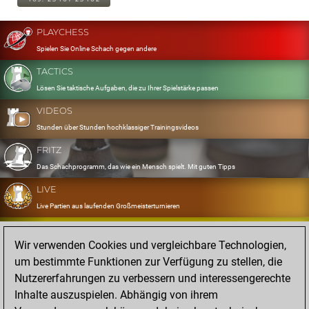
PLAYCHESS
Spielen Sie Online Schach gegen andere
TACTICS
Lösen Sie taktische Aufgaben, die zu Ihrer Spielstärke passen
VIDEOS
Stunden über Stunden hochklassiger Trainingsvideos
FRITZ
Das Schachprogramm, das wie ein Mensch spielt. Mit guten Tipps
LIVE
Live Partien aus laufenden Großmeisterturnieren
OPENINGS
Wir verwenden Cookies und vergleichbare Technologien,
Erfassen und Üben Sie Ihr Eröffnungsrepertoire
um bestimmte Funktionen zur Verfügung zu stellen, die
DATABASE
Nutzererfahrungen zu verbessern und interessengerechte
Acht Millionen starke Partien
Inhalte auszuspielen. Abhängig von ihrem
MYGAMES