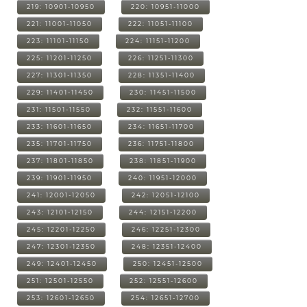
219: 10901-10950
220: 10951-11000
221: 11001-11050
222: 11051-11100
223: 11101-11150
224: 11151-11200
225: 11201-11250
226: 11251-11300
227: 11301-11350
228: 11351-11400
229: 11401-11450
230: 11451-11500
231: 11501-11550
232: 11551-11600
233: 11601-11650
234: 11651-11700
235: 11701-11750
236: 11751-11800
237: 11801-11850
238: 11851-11900
239: 11901-11950
240: 11951-12000
241: 12001-12050
242: 12051-12100
243: 12101-12150
244: 12151-12200
245: 12201-12250
246: 12251-12300
247: 12301-12350
248: 12351-12400
249: 12401-12450
250: 12451-12500
251: 12501-12550
252: 12551-12600
253: 12601-12650
254: 12651-12700