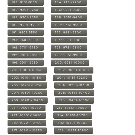
183: 9101-9150
184: 9151-9200
185: 9201-9250
186: 9251-9300
187: 9301-9350
188: 9351-9400
189: 9401-9450
190: 9451-9500
191: 9501-9550
192: 9551-9600
193: 9601-9650
194: 9651-9700
195: 9701-9750
196: 9751-9800
197: 9801-9850
198: 9851-9900
199: 9901-9950
200: 9951-10000
201: 10001-10050
202: 10051-10100
203: 10101-10150
204: 10151-10200
205: 10201-10250
206: 10251-10300
207: 10301-10350
208: 10351-10400
209: 10401-10450
210: 10451-10500
211: 10501-10550
212: 10551-10600
213: 10601-10650
214: 10651-10700
215: 10701-10750
216: 10751-10800
217: 10801-10850
218: 10851-10900