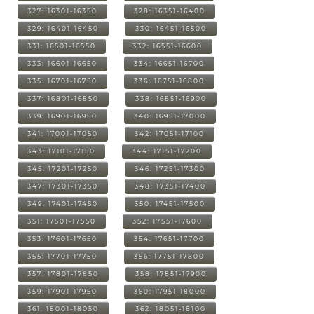
327: 16301-16350
328: 16351-16400
329: 16401-16450
330: 16451-16500
331: 16501-16550
332: 16551-16600
333: 16601-16650
334: 16651-16700
335: 16701-16750
336: 16751-16800
337: 16801-16850
338: 16851-16900
339: 16901-16950
340: 16951-17000
341: 17001-17050
342: 17051-17100
343: 17101-17150
344: 17151-17200
345: 17201-17250
346: 17251-17300
347: 17301-17350
348: 17351-17400
349: 17401-17450
350: 17451-17500
351: 17501-17550
352: 17551-17600
353: 17601-17650
354: 17651-17700
355: 17701-17750
356: 17751-17800
357: 17801-17850
358: 17851-17900
359: 17901-17950
360: 17951-18000
361: 18001-18050
362: 18051-18100