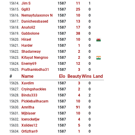
15614
.
Jim S
1587
11
1
15615
.
Gg83
1587
25
0
15616
.
Nemaytulaxonov N
1587
10
0
15617
.
Danichessbased
1587
13
0
15618
.
Anatoli2
1587
17
0
15619
.
Gabbolone
1587
38
0
15620
.
Hirael
1587
10
0
15621
.
Harder
1587
1
0
15622
.
Shadanway
1587
2
0
15623
.
Kifayat Nengroo
1587
2
0
15624
.
Enemy69
1587
12
0
15625
.
Prathamlodha31
1587
3
0
#
Name
Elo
Beauty
Wins
Land
15626
.
Xavdim
1587
3
0
15627
.
Cryingshackles
1587
2
0
15628
.
Bindu333
1587
4
2
15629
.
Pickleballhacam
1587
10
0
15630
.
Amritha
1587
91
0
15631
.
Mjblaser
1587
10
0
15632
.
Icerocketjw
1587
4
0
15633
.
Xslides12
1587
5
0
15634
.
Ortizfran9
1587
1
0