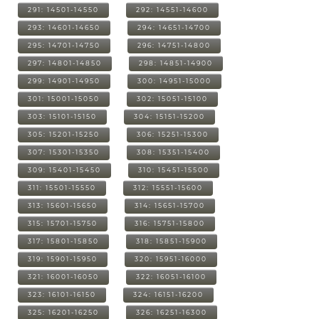
291: 14501-14550
292: 14551-14600
293: 14601-14650
294: 14651-14700
295: 14701-14750
296: 14751-14800
297: 14801-14850
298: 14851-14900
299: 14901-14950
300: 14951-15000
301: 15001-15050
302: 15051-15100
303: 15101-15150
304: 15151-15200
305: 15201-15250
306: 15251-15300
307: 15301-15350
308: 15351-15400
309: 15401-15450
310: 15451-15500
311: 15501-15550
312: 15551-15600
313: 15601-15650
314: 15651-15700
315: 15701-15750
316: 15751-15800
317: 15801-15850
318: 15851-15900
319: 15901-15950
320: 15951-16000
321: 16001-16050
322: 16051-16100
323: 16101-16150
324: 16151-16200
325: 16201-16250
326: 16251-16300