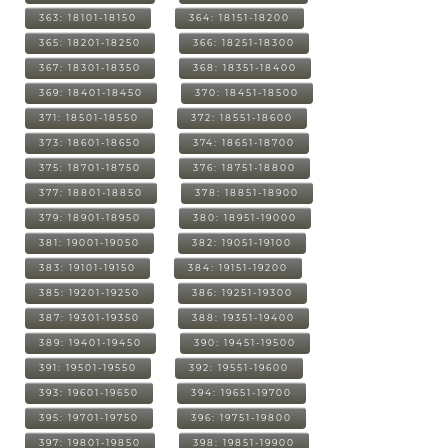
363: 18101-18150
364: 18151-18200
365: 18201-18250
366: 18251-18300
367: 18301-18350
368: 18351-18400
369: 18401-18450
370: 18451-18500
371: 18501-18550
372: 18551-18600
373: 18601-18650
374: 18651-18700
375: 18701-18750
376: 18751-18800
377: 18801-18850
378: 18851-18900
379: 18901-18950
380: 18951-19000
381: 19001-19050
382: 19051-19100
383: 19101-19150
384: 19151-19200
385: 19201-19250
386: 19251-19300
387: 19301-19350
388: 19351-19400
389: 19401-19450
390: 19451-19500
391: 19501-19550
392: 19551-19600
393: 19601-19650
394: 19651-19700
395: 19701-19750
396: 19751-19800
397: 19801-19850
398: 19851-19900