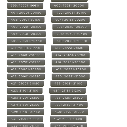
399: 19901-19950
400: 19951-20000
401: 20001-20050
402: 20051-20100
403: 20101-20150
404: 20151-20200
405: 20201-20250
406: 20251-20300
407: 20301-20350
408: 20351-20400
409: 20401-20450
410: 20451-20500
411: 20501-20550
412: 20551-20600
413: 20601-20650
414: 20651-20700
415: 20701-20750
416: 20751-20800
417: 20801-20850
418: 20851-20900
419: 20901-20950
420: 20951-21000
421: 21001-21050
422: 21051-21100
423: 21101-21150
424: 21151-21200
425: 21201-21250
426: 21251-21300
427: 21301-21350
428: 21351-21400
429: 21401-21450
430: 21451-21500
431: 21501-21550
432: 21551-21600
433: 21601-21650
434: 21651-21700