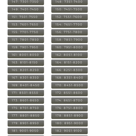
147: 7301-7350
148: 7351-7400
149: 7401-7450
150: 7451-7500
151: 7501-7550
152: 7551-7600
153: 7601-7650
154: 7651-7700
155: 7701-7750
156: 7751-7800
157: 7801-7850
158: 7851-7900
159: 7901-7950
160: 7951-8000
161: 8001-8050
162: 8051-8100
163: 8101-8150
164: 8151-8200
165: 8201-8250
166: 8251-8300
167: 8301-8350
168: 8351-8400
169: 8401-8450
170: 8451-8500
171: 8501-8550
172: 8551-8600
173: 8601-8650
174: 8651-8700
175: 8701-8750
176: 8751-8800
177: 8801-8850
178: 8851-8900
179: 8901-8950
180: 8951-9000
181: 9001-9050
182: 9051-9100