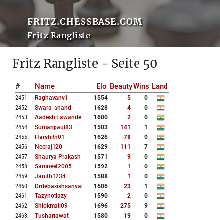
FRITZ.CHESSBASE.COM
Fritz Rangliste
Fritz Rangliste - Seite 50
#
Name
Elo
Beauty
Wins
Land
2451
.
Raghavanv1
1554
5
0
2452
.
Swara_anand
1628
4
0
2453
.
Aadesh Lawande
1600
2
0
2454
.
Sumanpaul83
1503
141
1
2455
.
Harshith01
1626
78
0
2456
.
Neeraj120
1629
111
7
2457
.
Shaurya Prakash
1571
9
0
2458
.
Samneet2005
1592
1
0
2459
.
Janith1234
1588
1
0
2460
.
Drdebasishsanyal
1606
23
1
2461
.
Tazynotlazy
1590
2
0
2462
.
Shlokmali09
1696
275
9
2463
.
Tusharrawat
1580
19
0