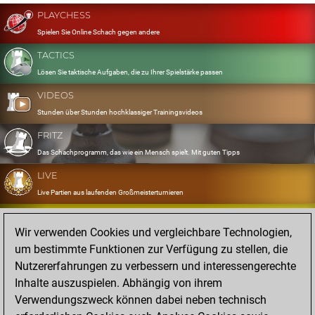
PLAYCHESS
Spielen Sie Online Schach gegen andere
TACTICS
Lösen Sie taktische Aufgaben, die zu Ihrer Spielstärke passen
VIDEOS
Stunden über Stunden hochklassiger Trainingsvideos
FRITZ
Das Schachprogramm, das wie ein Mensch spielt. Mit guten Tipps
LIVE
Live Partien aus laufenden Großmeisterturnieren
OPENINGS
Wir verwenden Cookies und vergleichbare Technologien,
Erfassen und Üben Sie Ihr Eröffnungsrepertoire
um bestimmte Funktionen zur Verfügung zu stellen, die
DATABASE
Nutzererfahrungen zu verbessern und interessengerechte
Acht Millionen starke Partien
Inhalte auszuspielen. Abhängig von ihrem
MYGAMES
Verwendungszweck können dabei neben technisch
Speichern und analysieren Sie eigene Partien in der Cloud