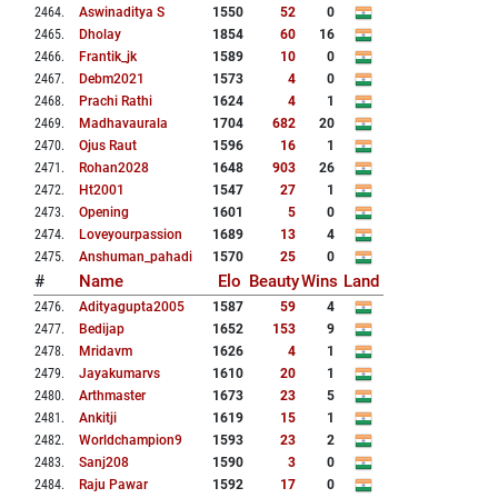
2464
.
Aswinaditya S
1550
52
0
2465
.
Dholay
1854
60
16
2466
.
Frantik_jk
1589
10
0
2467
.
Debm2021
1573
4
0
2468
.
Prachi Rathi
1624
4
1
2469
.
Madhavaurala
1704
682
20
2470
.
Ojus Raut
1596
16
1
2471
.
Rohan2028
1648
903
26
2472
.
Ht2001
1547
27
1
2473
.
Opening
1601
5
0
2474
.
Loveyourpassion
1689
13
4
2475
.
Anshuman_pahadi
1570
25
0
#
Name
Elo
Beauty
Wins
Land
2476
.
Adityagupta2005
1587
59
4
2477
.
Bedijap
1652
153
9
2478
.
Mridavm
1626
4
1
2479
.
Jayakumarvs
1610
20
1
2480
.
Arthmaster
1673
23
5
2481
.
Ankitji
1619
15
1
2482
.
Worldchampion9
1593
23
2
2483
.
Sanj208
1590
3
0
2484
.
Raju Pawar
1592
17
0