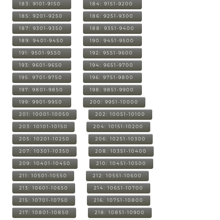
183: 9101-9150
184: 9151-9200
185: 9201-9250
186: 9251-9300
187: 9301-9350
188: 9351-9400
189: 9401-9450
190: 9451-9500
191: 9501-9550
192: 9551-9600
193: 9601-9650
194: 9651-9700
195: 9701-9750
196: 9751-9800
197: 9801-9850
198: 9851-9900
199: 9901-9950
200: 9951-10000
201: 10001-10050
202: 10051-10100
203: 10101-10150
204: 10151-10200
205: 10201-10250
206: 10251-10300
207: 10301-10350
208: 10351-10400
209: 10401-10450
210: 10451-10500
211: 10501-10550
212: 10551-10600
213: 10601-10650
214: 10651-10700
215: 10701-10750
216: 10751-10800
217: 10801-10850
218: 10851-10900