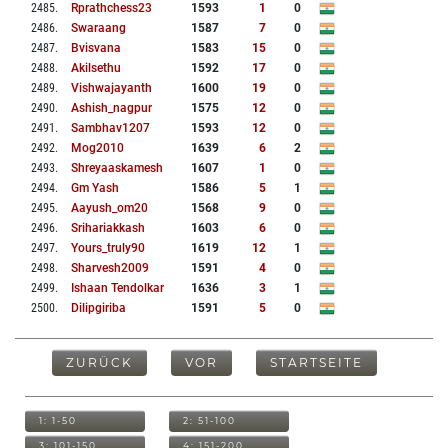
2485
.
Rprathchess23
1593
1
0
2486
.
Swaraang
1587
7
0
2487
.
Bvisvana
1583
15
0
2488
.
Akilsethu
1592
17
0
2489
.
Vishwajayanth
1600
19
0
2490
.
Ashish_nagpur
1575
12
0
2491
.
Sambhav1207
1593
12
0
2492
.
Mog2010
1639
6
2
2493
.
Shreyaaskamesh
1607
1
0
2494
.
Gm Yash
1586
5
1
2495
.
Aayush_om20
1568
9
0
2496
.
Srihariakkash
1603
6
0
2497
.
Yours_truly90
1619
12
1
2498
.
Sharvesh2009
1591
4
0
2499
.
Ishaan Tendolkar
1636
3
1
2500
.
Dilipgiriba
1591
5
0
ZURÜCK
VOR
STARTSEITE
1: 1-50
2: 51-100
3: 101-150
4: 151-200