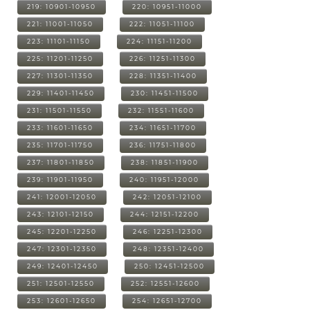
219: 10901-10950
220: 10951-11000
221: 11001-11050
222: 11051-11100
223: 11101-11150
224: 11151-11200
225: 11201-11250
226: 11251-11300
227: 11301-11350
228: 11351-11400
229: 11401-11450
230: 11451-11500
231: 11501-11550
232: 11551-11600
233: 11601-11650
234: 11651-11700
235: 11701-11750
236: 11751-11800
237: 11801-11850
238: 11851-11900
239: 11901-11950
240: 11951-12000
241: 12001-12050
242: 12051-12100
243: 12101-12150
244: 12151-12200
245: 12201-12250
246: 12251-12300
247: 12301-12350
248: 12351-12400
249: 12401-12450
250: 12451-12500
251: 12501-12550
252: 12551-12600
253: 12601-12650
254: 12651-12700