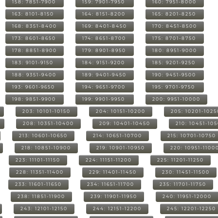
158: 7851-7900
159: 7901-7950
160: 7951-8000
163: 8101-8150
164: 8151-8200
165: 8201-8250
168: 8351-8400
169: 8401-8450
170: 8451-8500
173: 8601-8650
174: 8651-8700
175: 8701-8750
178: 8851-8900
179: 8901-8950
180: 8951-9000
183: 9101-9150
184: 9151-9200
185: 9201-9250
188: 9351-9400
189: 9401-9450
190: 9451-9500
193: 9601-9650
194: 9651-9700
195: 9701-9750
198: 9851-9900
199: 9901-9950
200: 9951-10000
203: 10101-10150
204: 10151-10200
205: 10201-1025
208: 10351-10400
209: 10401-10450
210: 10451-10
213: 10601-10650
214: 10651-10700
215: 10701-10750
218: 10851-10900
219: 10901-10950
220: 10951-1100
223: 11101-11150
224: 11151-11200
225: 11201-11250
228: 11351-11400
229: 11401-11450
230: 11451-11500
233: 11601-11650
234: 11651-11700
235: 11701-11750
238: 11851-11900
239: 11901-11950
240: 11951-12000
243: 12101-12150
244: 12151-12200
245: 12201-12250