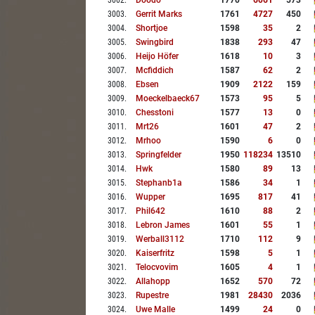
3002
.
Doodo
1770
6061
573
3003
.
Gerrit Marks
1761
4727
450
3004
.
Shortjoe
1598
35
2
3005
.
Swingbird
1838
293
47
3006
.
Heijo Höfer
1618
10
3
3007
.
Mcfiddich
1587
62
2
3008
.
Ebsen
1909
2122
159
3009
.
Moeckelbaeck67
1573
95
5
3010
.
Chesstoni
1577
13
0
3011
.
Mrt26
1601
47
2
3012
.
Mrhoo
1590
6
0
3013
.
Springfelder
1950
118234
13510
3014
.
Hwk
1580
89
13
3015
.
Stephanb1a
1586
34
1
3016
.
Wupper
1695
817
41
3017
.
Phil642
1610
88
2
3018
.
Lebron James
1601
55
1
3019
.
Werball3112
1710
112
9
3020
.
Kaiserfritz
1598
5
1
3021
.
Telocvovim
1605
4
1
3022
.
Allahopp
1652
570
72
3023
.
Rupestre
1981
28430
2036
3024
.
Uwe Malle
1499
24
0