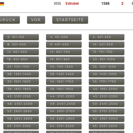
3050
.
Estrobel
1588
2
URÜCK
VOR
STARTSEITE
3: 101-150
4: 151-200
5: 201-250
8: 351-400
9: 401-450
10: 451-500
13: 601-650
14: 651-700
15: 701-750
18: 851-900
19: 901-950
20: 951-1000
23: 1101-1150
24: 1151-1200
25: 1201-1250
28: 1351-1400
29: 1401-1450
30: 1451-1500
33: 1601-1650
34: 1651-1700
35: 1701-1750
38: 1851-1900
39: 1901-1950
40: 1951-2000
43: 2101-2150
44: 2151-2200
45: 2201-2250
48: 2351-2400
49: 2401-2450
50: 2451-2500
53: 2601-2650
54: 2651-2700
55: 2701-2750
58: 2851-2900
59: 2901-2950
60: 2951-3000
63: 3101-3150
64: 3151-3200
65: 3201-3250