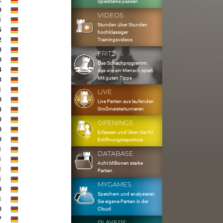
2
Spielstärke passen
0
VIDEOS
1
Stunden über Stunden
5
hochklassiger
2
Trainingsvideos
0
FRITZ
0
Das Schachprogramm,
4
das wie ein Mensch spielt.
Mit guten Tipps
8
1
LIVE
0
Live Partien aus laufenden
Großmeisterturnieren
8
0
OPENINGS
0
Erfassen und Üben Sie Ihr
0
Eröffnungsrepertoire
1
DATABASE
1
Acht Millionen starke
1
Partien
1
MYGAMES
0
Speichern und analysieren
1
Sie eigene Partien in der
0
Cloud
7
PLAYERS