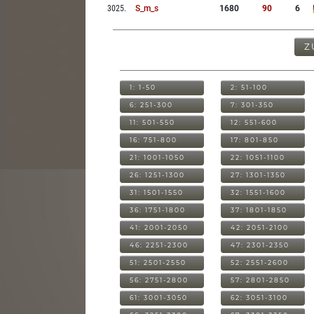
3025
.
S_m_s
1680
90
6
Z
1: 1-50
2: 51-100
6: 251-300
7: 301-350
11: 501-550
12: 551-600
16: 751-800
17: 801-850
21: 1001-1050
22: 1051-1100
26: 1251-1300
27: 1301-1350
31: 1501-1550
32: 1551-1600
36: 1751-1800
37: 1801-1850
41: 2001-2050
42: 2051-2100
46: 2251-2300
47: 2301-2350
51: 2501-2550
52: 2551-2600
56: 2751-2800
57: 2801-2850
61: 3001-3050
62: 3051-3100