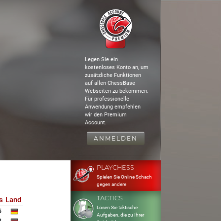
Legen Sie ein
kostenloses Konto an, um
zusätzliche Funktionen
auf allen ChessBase
Webseiten zu bekommen.
Für professionelle
Anwendung empfehlen
wir den Premium
Account.
ANMELDEN
PLAYCHESS
Spielen Sie Online Schach
gegen andere
TACTICS
s
Land
Lösen Sie taktische
5
Aufgaben, die zu Ihrer