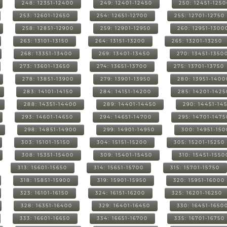
248: 12351-12400
249: 12401-12450
250: 12451-125
253: 12601-12650
254: 12651-12700
255: 12701-12750
258: 12851-12900
259: 12901-12950
260: 12951-1300
263: 13101-13150
264: 13151-13200
265: 13201-13250
268: 13351-13400
269: 13401-13450
270: 13451-1350
273: 13601-13650
274: 13651-13700
275: 13701-13750
278: 13851-13900
279: 13901-13950
280: 13951-1400
283: 14101-14150
284: 14151-14200
285: 14201-1425
288: 14351-14400
289: 14401-14450
290: 14451-14
293: 14601-14650
294: 14651-14700
295: 14701-1475
298: 14851-14900
299: 14901-14950
300: 14951-15
303: 15101-15150
304: 15151-15200
305: 15201-15250
308: 15351-15400
309: 15401-15450
310: 15451-1550
313: 15601-15650
314: 15651-15700
315: 15701-15750
318: 15851-15900
319: 15901-15950
320: 15951-16000
323: 16101-16150
324: 16151-16200
325: 16201-16250
328: 16351-16400
329: 16401-16450
330: 16451-1650
333: 16601-16650
334: 16651-16700
335: 16701-16750