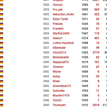
3027
.
Snapper
1775
2821
25
3028
.
Hanszz
1583
31
3029
.
Fra_pet
1855
569
5
3030
.
Sebastian_fricke
1661
323
3
3031
.
Eldon Tyrell
1571
52
3032
.
Prelude
1545
76
3033
.
Frank63
1624
51
3034
.
Starfish2605
1567
115
3035
.
Xedos1
1574
401
3036
.
Lothar Handrich
1598
13
3037
.
Silbertaler
1501
49
3038
.
Chris2016
1422
3719
3
3039
.
Mstoetzel68
1530
53
3040
.
Seppjosef70
1619
101
1
3041
.
Cherson
1572
47
3042
.
Mümo
1600
6
3043
.
Achja
1510
35
3044
.
Wiesl
1596
8
3045
.
Amantilado72
1609
3
3046
.
Schnuller
1593
11
3047
.
Mardim1970
1586
5
3048
.
Tom23
1593
7
3049
.
Thomashl
1912
2510
21