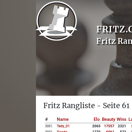
FRITZ.
Fritz Ran
Fritz Rangliste - Seite 61
#
Name
Elo
Beauty
Wins
L
3001
.
Tedy_01
2065
17557
2321