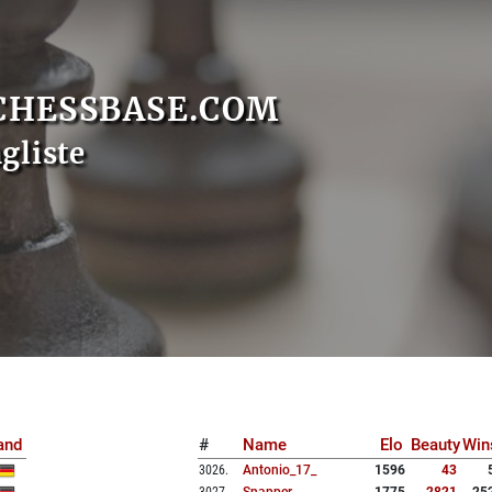
CHESSBASE.COM
gliste
and
#
Name
Elo
Beauty
Win
3026
.
Antonio_17_
1596
43