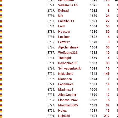
3777
.
Schizebum
1516
773
6
3778
.
Verliere Ja Eh
1575
4
3779
.
Dubrad
1612
8
3780
.
Ufe
1630
24
3781
.
Lokali2011
1591
22
3782
.
Lwm
1504
53
3783
.
Huascar
1580
30
3784
.
Luxliner
1582
4
3785
.
Ferrer12
1570
3
3786
.
Aljechinshaak
1604
50
3787
.
Wolfgang333
1582
10
3788
.
Thefright
1659
6
3789
.
Berndchen65
1637
33
3790
.
Schwabentaktik
1614
16
3791
.
Niklasinho
1548
149
3792
.
Diananea
1574
1
3793
.
Leonmaxx
1591
18
3794
.
Madmax 1
1606
4
3795
.
Alice Cooper
1590
12
3796
.
Lioness-1942
1622
15
3797
.
Maxmax0605
1692
92
3798
.
Holgx
1589
15
3799
.
Heinz35
1401
212