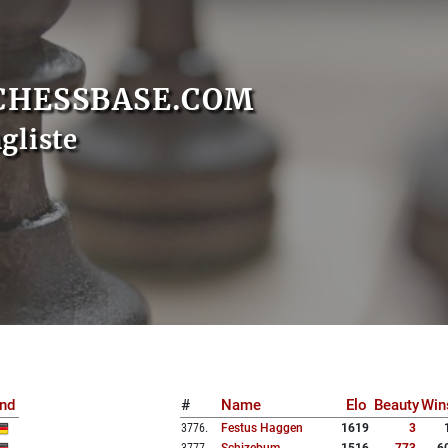
CHESSBASE.COM
gliste
nd
#
Name
Elo
Beauty
Win
3776
.
Festus Haggen
1619
3