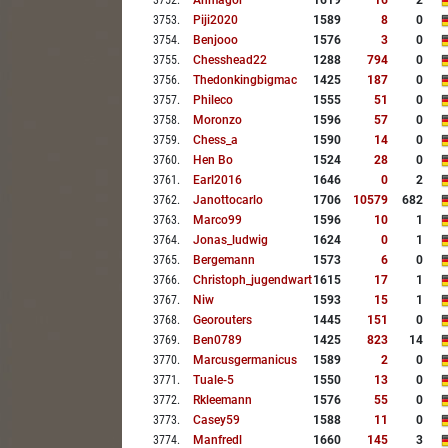
3752
.
Anmagor
1619
16
2
3753
.
Piji2020
1589
8
0
3754
.
Benjooo
1576
3
0
3755
.
Chesshead22
1288
794
0
3756
.
Thedonkingbigmac
1425
187
0
3757
.
Phileco
1555
51
0
3758
.
Moronzo
1596
57
0
3759
.
Chess_a
1590
14
0
3760
.
Hen Bo
1524
28
0
3761
.
Earl2016
1646
0
2
3762
.
Janottocarlo
1706
10579
682
3763
.
Marco99
1596
10
1
3764
.
Jonas_ludwig
1624
0
1
3765
.
Bergemann
1573
6
0
3766
.
Christoph_jugendwart
1615
17
1
3767
.
Niw
1593
15
1
3768
.
Georouters
1445
151
0
3769
.
Ben0789
1425
823
14
3770
.
Marcusgermanicus
1589
2
0
3771
.
Tuale-5
1550
13
0
3772
.
Rkleemann
1576
55
0
3773
.
Casey59
1588
11
0
3774
.
Manfredl
1660
145
3