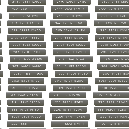
248: 12351-12400
249: 12401-12450
250: 12451-125
253: 12601-12650
254: 12651-12700
255: 12701-12750
258: 12851-12900
259: 12901-12950
260: 12951-1300
263: 13101-13150
264: 13151-13200
265: 13201-13250
268: 13351-13400
269: 13401-13450
270: 13451-1350
273: 13601-13650
274: 13651-13700
275: 13701-13750
278: 13851-13900
279: 13901-13950
280: 13951-1400
283: 14101-14150
284: 14151-14200
285: 14201-1425
288: 14351-14400
289: 14401-14450
290: 14451-14
293: 14601-14650
294: 14651-14700
295: 14701-1475
298: 14851-14900
299: 14901-14950
300: 14951-15
303: 15101-15150
304: 15151-15200
305: 15201-15250
308: 15351-15400
309: 15401-15450
310: 15451-1550
313: 15601-15650
314: 15651-15700
315: 15701-15750
318: 15851-15900
319: 15901-15950
320: 15951-16000
323: 16101-16150
324: 16151-16200
325: 16201-16250
328: 16351-16400
329: 16401-16450
330: 16451-1650
333: 16601-16650
334: 16651-16700
335: 16701-16750