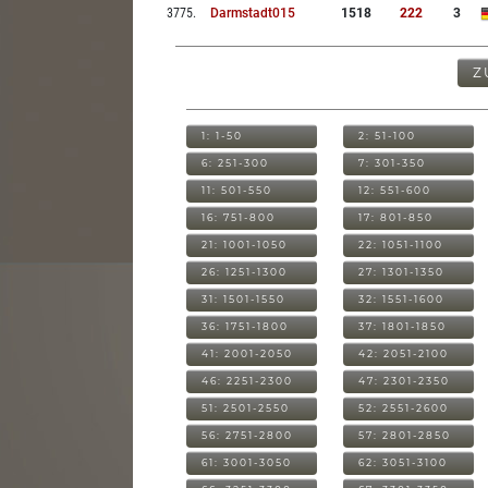
3775
.
Darmstadt015
1518
222
3
Z
1: 1-50
2: 51-100
6: 251-300
7: 301-350
11: 501-550
12: 551-600
16: 751-800
17: 801-850
21: 1001-1050
22: 1051-1100
26: 1251-1300
27: 1301-1350
31: 1501-1550
32: 1551-1600
36: 1751-1800
37: 1801-1850
41: 2001-2050
42: 2051-2100
46: 2251-2300
47: 2301-2350
51: 2501-2550
52: 2551-2600
56: 2751-2800
57: 2801-2850
61: 3001-3050
62: 3051-3100