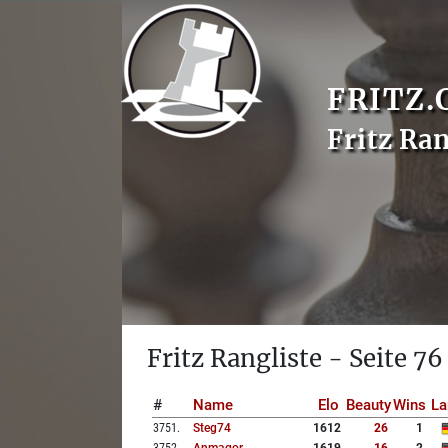
FRITZ.
Fritz Ran
Fritz Rangliste - Seite 76
#
Name
Elo
Beauty
Wins
La
3751
.
Steg74
1612
26
1