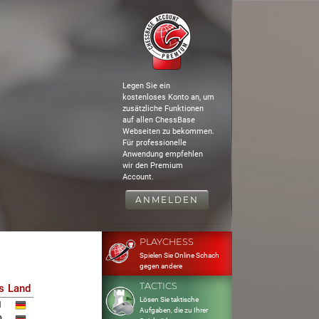
Legen Sie ein
kostenloses Konto an, um
zusätzliche Funktionen
auf allen ChessBase
Webseiten zu bekommen.
Für professionelle
Anwendung empfehlen
wir den Premium
Account.
ANMELDEN
PLAYCHESS
Spielen Sie Online Schach
gegen andere
TACTICS
s
Land
Lösen Sie taktische
1
Aufgaben, die zu Ihrer