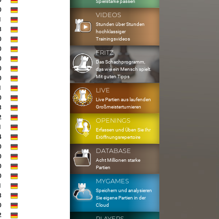
0
Spielstärke passen
0
VIDEOS
1
Stunden über Stunden
3
hochklassiger
0
Trainingsvideos
0
FRITZ
0
Das Schachprogramm,
0
das wie ein Mensch spielt.
Mit guten Tipps
0
1
LIVE
0
Live Partien aus laufenden
Großmeisterturnieren
3
2
OPENINGS
1
Erfassen und Üben Sie Ihr
4
Eröffnungsrepertoire
0
DATABASE
0
Acht Millionen starke
0
Partien
0
MYGAMES
1
Speichern und analysieren
8
Sie eigene Partien in der
0
Cloud
2
PLAYERS