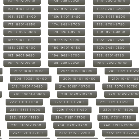
158: 7851-7900
159: 7901-7950
160: 7951-8000
163: 8101-8150
164: 8151-8200
165: 8201-8250
168: 8351-8400
169: 8401-8450
170: 8451-8500
173: 8601-8650
174: 8651-8700
175: 8701-8750
178: 8851-8900
179: 8901-8950
180: 8951-9000
183: 9101-9150
184: 9151-9200
185: 9201-9250
188: 9351-9400
189: 9401-9450
190: 9451-9500
193: 9601-9650
194: 9651-9700
195: 9701-9750
198: 9851-9900
199: 9901-9950
200: 9951-10000
203: 10101-10150
204: 10151-10200
205: 10201-1025
208: 10351-10400
209: 10401-10450
210: 10451-10
213: 10601-10650
214: 10651-10700
215: 10701-10750
218: 10851-10900
219: 10901-10950
220: 10951-1100
223: 11101-11150
224: 11151-11200
225: 11201-11250
228: 11351-11400
229: 11401-11450
230: 11451-11500
233: 11601-11650
234: 11651-11700
235: 11701-11750
238: 11851-11900
239: 11901-11950
240: 11951-12000
243: 12101-12150
244: 12151-12200
245: 12201-12250