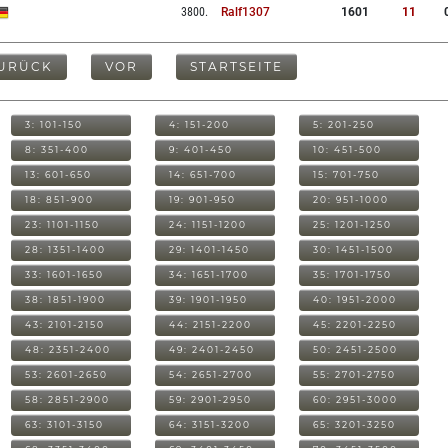
3800
.
Ralf1307
1601
11
URÜCK
VOR
STARTSEITE
3: 101-150
4: 151-200
5: 201-250
8: 351-400
9: 401-450
10: 451-500
13: 601-650
14: 651-700
15: 701-750
18: 851-900
19: 901-950
20: 951-1000
23: 1101-1150
24: 1151-1200
25: 1201-1250
28: 1351-1400
29: 1401-1450
30: 1451-1500
33: 1601-1650
34: 1651-1700
35: 1701-1750
38: 1851-1900
39: 1901-1950
40: 1951-2000
43: 2101-2150
44: 2151-2200
45: 2201-2250
48: 2351-2400
49: 2401-2450
50: 2451-2500
53: 2601-2650
54: 2651-2700
55: 2701-2750
58: 2851-2900
59: 2901-2950
60: 2951-3000
63: 3101-3150
64: 3151-3200
65: 3201-3250