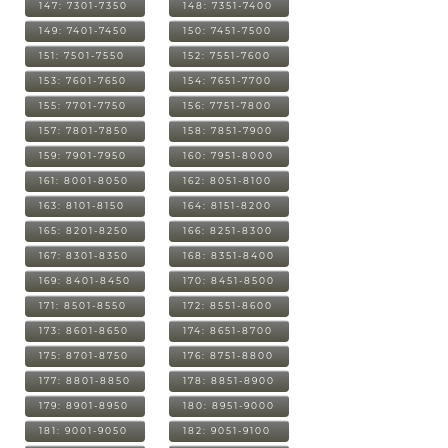
147: 7301-7350
148: 7351-7400
149: 7401-7450
150: 7451-7500
151: 7501-7550
152: 7551-7600
153: 7601-7650
154: 7651-7700
155: 7701-7750
156: 7751-7800
157: 7801-7850
158: 7851-7900
159: 7901-7950
160: 7951-8000
161: 8001-8050
162: 8051-8100
163: 8101-8150
164: 8151-8200
165: 8201-8250
166: 8251-8300
167: 8301-8350
168: 8351-8400
169: 8401-8450
170: 8451-8500
171: 8501-8550
172: 8551-8600
173: 8601-8650
174: 8651-8700
175: 8701-8750
176: 8751-8800
177: 8801-8850
178: 8851-8900
179: 8901-8950
180: 8951-9000
181: 9001-9050
182: 9051-9100