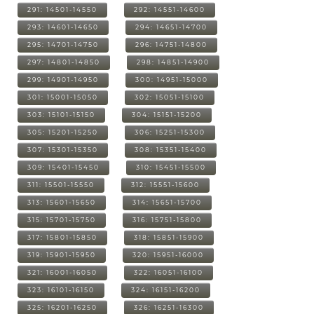
291: 14501-14550
292: 14551-14600
293: 14601-14650
294: 14651-14700
295: 14701-14750
296: 14751-14800
297: 14801-14850
298: 14851-14900
299: 14901-14950
300: 14951-15000
301: 15001-15050
302: 15051-15100
303: 15101-15150
304: 15151-15200
305: 15201-15250
306: 15251-15300
307: 15301-15350
308: 15351-15400
309: 15401-15450
310: 15451-15500
311: 15501-15550
312: 15551-15600
313: 15601-15650
314: 15651-15700
315: 15701-15750
316: 15751-15800
317: 15801-15850
318: 15851-15900
319: 15901-15950
320: 15951-16000
321: 16001-16050
322: 16051-16100
323: 16101-16150
324: 16151-16200
325: 16201-16250
326: 16251-16300