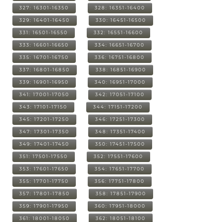
327: 16301-16350
328: 16351-16400
329: 16401-16450
330: 16451-16500
331: 16501-16550
332: 16551-16600
333: 16601-16650
334: 16651-16700
335: 16701-16750
336: 16751-16800
337: 16801-16850
338: 16851-16900
339: 16901-16950
340: 16951-17000
341: 17001-17050
342: 17051-17100
343: 17101-17150
344: 17151-17200
345: 17201-17250
346: 17251-17300
347: 17301-17350
348: 17351-17400
349: 17401-17450
350: 17451-17500
351: 17501-17550
352: 17551-17600
353: 17601-17650
354: 17651-17700
355: 17701-17750
356: 17751-17800
357: 17801-17850
358: 17851-17900
359: 17901-17950
360: 17951-18000
361: 18001-18050
362: 18051-18100