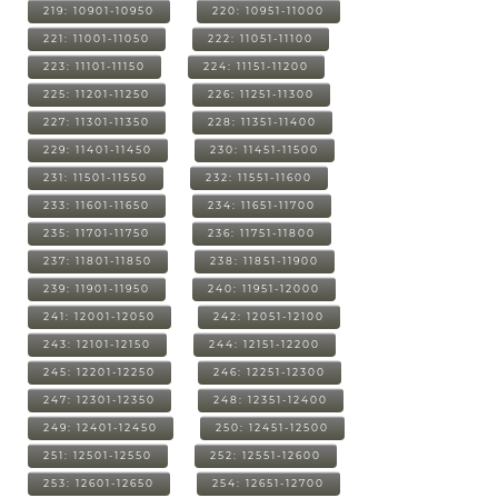
219: 10901-10950
220: 10951-11000
221: 11001-11050
222: 11051-11100
223: 11101-11150
224: 11151-11200
225: 11201-11250
226: 11251-11300
227: 11301-11350
228: 11351-11400
229: 11401-11450
230: 11451-11500
231: 11501-11550
232: 11551-11600
233: 11601-11650
234: 11651-11700
235: 11701-11750
236: 11751-11800
237: 11801-11850
238: 11851-11900
239: 11901-11950
240: 11951-12000
241: 12001-12050
242: 12051-12100
243: 12101-12150
244: 12151-12200
245: 12201-12250
246: 12251-12300
247: 12301-12350
248: 12351-12400
249: 12401-12450
250: 12451-12500
251: 12501-12550
252: 12551-12600
253: 12601-12650
254: 12651-12700