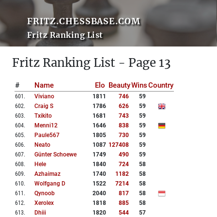
FRITZ.CHESSBASE.COM
Fritz Ranking List
Fritz Ranking List - Page 13
#
Name
Elo
Beauty
Wins
Country
601
.
Viviano
1811
746
59
602
.
Craig S
1786
626
59
603
.
Txikito
1681
743
59
604
.
Menni12
1646
838
59
605
.
Paule567
1805
730
59
606
.
Neato
1087
127408
59
607
.
Günter Schoewe
1749
490
59
608
.
Hele
1840
724
58
609
.
Azhaimaz
1740
1182
58
610
.
Wolfgang D
1522
7214
58
611
.
Qynoob
2040
817
58
612
.
Xerolex
1818
885
58
613
.
Dhiii
1820
544
57