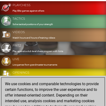
PLAYCHESS
Play Blitz games against others
TACTICS
Solve tactical positions of your strength
VIDEOS
Watch hours and hours of training videos
FRITZ
Play against a club level chess program with hints
LIVE
Live games from grandmaster tournaments
OPENINGS
Develop and exercise your openings
We use cookies and comparable technologies to provide
DATABASE
certain functions, to improve the user experience and to
Eight million strong games
offer interest-oriented content. Depending on their
MYGAMES
intended use, analysis cookies and marketing cookies
Store and analyse your own games in the cloud