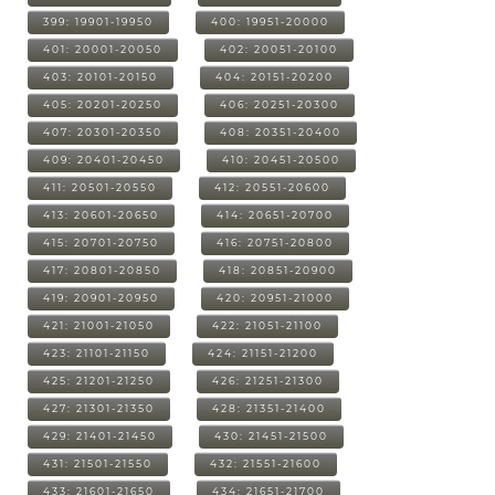
399: 19901-19950
400: 19951-20000
401: 20001-20050
402: 20051-20100
403: 20101-20150
404: 20151-20200
405: 20201-20250
406: 20251-20300
407: 20301-20350
408: 20351-20400
409: 20401-20450
410: 20451-20500
411: 20501-20550
412: 20551-20600
413: 20601-20650
414: 20651-20700
415: 20701-20750
416: 20751-20800
417: 20801-20850
418: 20851-20900
419: 20901-20950
420: 20951-21000
421: 21001-21050
422: 21051-21100
423: 21101-21150
424: 21151-21200
425: 21201-21250
426: 21251-21300
427: 21301-21350
428: 21351-21400
429: 21401-21450
430: 21451-21500
431: 21501-21550
432: 21551-21600
433: 21601-21650
434: 21651-21700