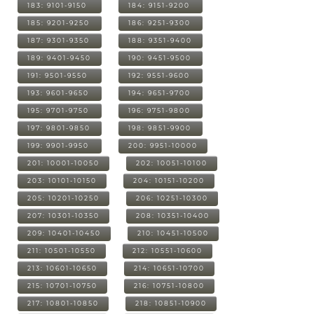
183: 9101-9150
184: 9151-9200
185: 9201-9250
186: 9251-9300
187: 9301-9350
188: 9351-9400
189: 9401-9450
190: 9451-9500
191: 9501-9550
192: 9551-9600
193: 9601-9650
194: 9651-9700
195: 9701-9750
196: 9751-9800
197: 9801-9850
198: 9851-9900
199: 9901-9950
200: 9951-10000
201: 10001-10050
202: 10051-10100
203: 10101-10150
204: 10151-10200
205: 10201-10250
206: 10251-10300
207: 10301-10350
208: 10351-10400
209: 10401-10450
210: 10451-10500
211: 10501-10550
212: 10551-10600
213: 10601-10650
214: 10651-10700
215: 10701-10750
216: 10751-10800
217: 10801-10850
218: 10851-10900