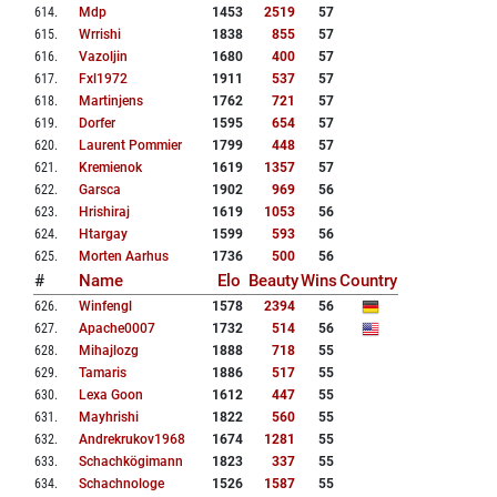
614
.
Mdp
1453
2519
57
615
.
Wrrishi
1838
855
57
616
.
Vazoljin
1680
400
57
617
.
Fxl1972
1911
537
57
618
.
Martinjens
1762
721
57
619
.
Dorfer
1595
654
57
620
.
Laurent Pommier
1799
448
57
621
.
Kremienok
1619
1357
57
622
.
Garsca
1902
969
56
623
.
Hrishiraj
1619
1053
56
624
.
Htargay
1599
593
56
625
.
Morten Aarhus
1736
500
56
#
Name
Elo
Beauty
Wins
Country
626
.
Winfengl
1578
2394
56
627
.
Apache0007
1732
514
56
628
.
Mihajlozg
1888
718
55
629
.
Tamaris
1886
517
55
630
.
Lexa Goon
1612
447
55
631
.
Mayhrishi
1822
560
55
632
.
Andrekrukov1968
1674
1281
55
633
.
Schachkögimann
1823
337
55
634
.
Schachnologe
1526
1587
55