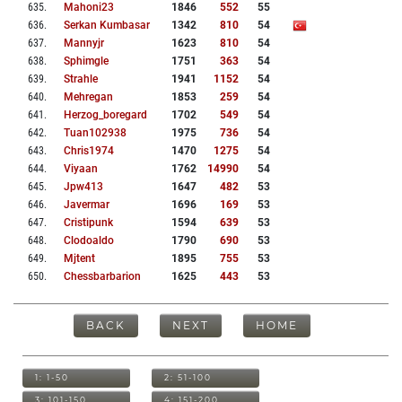
635
.
Mahoni23
1846
552
55
636
.
Serkan Kumbasar
1342
810
54
637
.
Mannyjr
1623
810
54
638
.
Sphimgle
1751
363
54
639
.
Strahle
1941
1152
54
640
.
Mehregan
1853
259
54
641
.
Herzog_boregard
1702
549
54
642
.
Tuan102938
1975
736
54
643
.
Chris1974
1470
1275
54
644
.
Viyaan
1762
14990
54
645
.
Jpw413
1647
482
53
646
.
Javermar
1696
169
53
647
.
Cristipunk
1594
639
53
648
.
Clodoaldo
1790
690
53
649
.
Mjtent
1895
755
53
650
.
Chessbarbarion
1625
443
53
BACK
NEXT
HOME
1: 1-50
2: 51-100
3: 101-150
4: 151-200