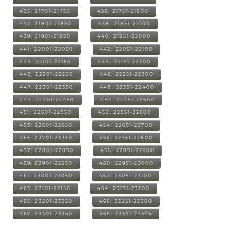
435: 21701-21750
436: 21751-21800
437: 21801-21850
438: 21851-21900
439: 21901-21950
440: 21951-22000
441: 22001-22050
442: 22051-22100
443: 22101-22150
444: 22151-22200
445: 22201-22250
446: 22251-22300
447: 22301-22350
448: 22351-22400
449: 22401-22450
450: 22451-22500
451: 22501-22550
452: 22551-22600
453: 22601-22650
454: 22651-22700
455: 22701-22750
456: 22751-22800
457: 22801-22850
458: 22851-22900
459: 22901-22950
460: 22951-23000
461: 23001-23050
462: 23051-23100
463: 23101-23150
464: 23151-23200
465: 23201-23250
466: 23251-23300
467: 23301-23350
468: 23351-23396