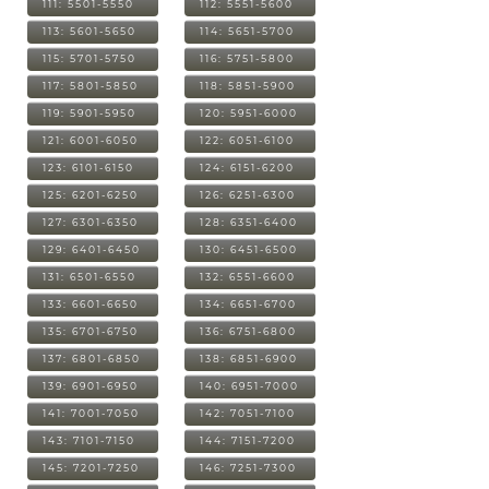
111: 5501-5550
112: 5551-5600
113: 5601-5650
114: 5651-5700
115: 5701-5750
116: 5751-5800
117: 5801-5850
118: 5851-5900
119: 5901-5950
120: 5951-6000
121: 6001-6050
122: 6051-6100
123: 6101-6150
124: 6151-6200
125: 6201-6250
126: 6251-6300
127: 6301-6350
128: 6351-6400
129: 6401-6450
130: 6451-6500
131: 6501-6550
132: 6551-6600
133: 6601-6650
134: 6651-6700
135: 6701-6750
136: 6751-6800
137: 6801-6850
138: 6851-6900
139: 6901-6950
140: 6951-7000
141: 7001-7050
142: 7051-7100
143: 7101-7150
144: 7151-7200
145: 7201-7250
146: 7251-7300