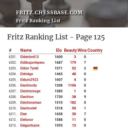
FRITZ.CHESSBASE.COM
Fritz Ranking List
Fritz Ranking List - Page 125
#
Name
Elo
Beauty
Wins
Country
6201
.
Eldenlord13
1600
3
0
6202
.
Eldibujanteperu
1687
179
7
6203
.
Eldon Tyrell
1571
52
2
6204
.
Eldridge
1465
48
0
6205
.
Elduro2922
1607
4
0
6206
.
Electriccity
1208
1106
0
6207
.
Electricrouge
1585
1
0
6208
.
Electrion
1730
38
9
6209
.
Electronxman
1510
182
0
6210
.
Electrostef
1518
50
1
6211
.
Elee
1658
30
7
6212
.
Elefunor
1588
11
0
6213
.
Elegantsanx
1593
13
0