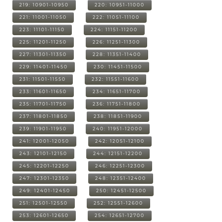
219: 10901-10950
220: 10951-11000
221: 11001-11050
222: 11051-11100
223: 11101-11150
224: 11151-11200
225: 11201-11250
226: 11251-11300
227: 11301-11350
228: 11351-11400
229: 11401-11450
230: 11451-11500
231: 11501-11550
232: 11551-11600
233: 11601-11650
234: 11651-11700
235: 11701-11750
236: 11751-11800
237: 11801-11850
238: 11851-11900
239: 11901-11950
240: 11951-12000
241: 12001-12050
242: 12051-12100
243: 12101-12150
244: 12151-12200
245: 12201-12250
246: 12251-12300
247: 12301-12350
248: 12351-12400
249: 12401-12450
250: 12451-12500
251: 12501-12550
252: 12551-12600
253: 12601-12650
254: 12651-12700