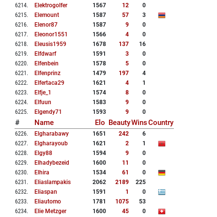
6214
.
Elektrogolfer
1567
12
0
6215
.
Elemount
1587
57
3
6216
.
Elenor87
1587
9
0
6217
.
Eleonor1551
1566
4
0
6218
.
Eleusis1959
1678
137
16
6219
.
Elfdwarf
1591
3
0
6220
.
Elfenbein
1578
5
0
6221
.
Elfenprinz
1479
197
4
6222
.
Elfertaca29
1621
4
1
6223
.
Elfje_1
1574
8
0
6224
.
Elfuun
1583
9
0
6225
.
Elgendy71
1593
9
0
#
Name
Elo
Beauty
Wins
Country
6226
.
Elgharabawy
1651
242
6
6227
.
Elgharayoub
1621
2
1
6228
.
Elgy88
1594
9
0
6229
.
Elhadybezeid
1600
11
0
6230
.
Elhira
1534
61
0
6231
.
Eliaslampakis
2062
2189
225
6232
.
Eliaspan
1591
1
0
6233
.
Eliautomo
1781
1075
53
6234
.
Elie Metzger
1600
45
0