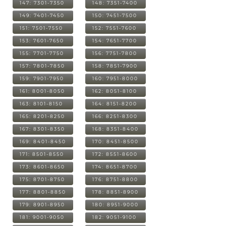
147: 7301-7350
148: 7351-7400
149: 7401-7450
150: 7451-7500
151: 7501-7550
152: 7551-7600
153: 7601-7650
154: 7651-7700
155: 7701-7750
156: 7751-7800
157: 7801-7850
158: 7851-7900
159: 7901-7950
160: 7951-8000
161: 8001-8050
162: 8051-8100
163: 8101-8150
164: 8151-8200
165: 8201-8250
166: 8251-8300
167: 8301-8350
168: 8351-8400
169: 8401-8450
170: 8451-8500
171: 8501-8550
172: 8551-8600
173: 8601-8650
174: 8651-8700
175: 8701-8750
176: 8751-8800
177: 8801-8850
178: 8851-8900
179: 8901-8950
180: 8951-9000
181: 9001-9050
182: 9051-9100