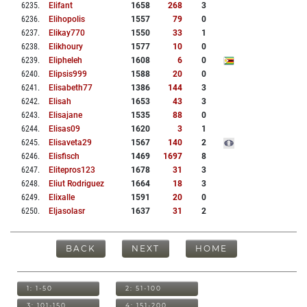
6235
.
Elifant
1658
268
3
6236
.
Elihopolis
1557
79
0
6237
.
Elikay770
1550
33
1
6238
.
Elikhoury
1577
10
0
6239
.
Elipheleh
1608
6
0
6240
.
Elipsis999
1588
20
0
6241
.
Elisabeth77
1386
144
3
6242
.
Elisah
1653
43
3
6243
.
Elisajane
1535
88
0
6244
.
Elisas09
1620
3
1
6245
.
Elisaveta29
1567
140
2
6246
.
Elisfisch
1469
1697
8
6247
.
Elitepros123
1678
31
3
6248
.
Eliut Rodriguez
1664
18
3
6249
.
Elixalle
1591
20
0
6250
.
Eljasolasr
1637
31
2
BACK
NEXT
HOME
1: 1-50
2: 51-100
3: 101-150
4: 151-200