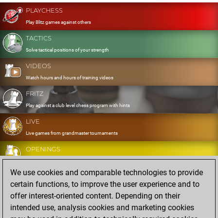
PLAYCHESS
Play Blitz games against others
TACTICS
Solve tactical positions of your strength
VIDEOS
Watch hours and hours of training videos
FRITZ
Play against a club level chess program with hints
LIVE
Live games from grandmaster tournaments
OPENINGS
Develop and exercise your openings
We use cookies and comparable technologies to provide
DATABASE
certain functions, to improve the user experience and to
Eight million strong games
offer interest-oriented content. Depending on their
MYGAMES
intended use, analysis cookies and marketing cookies
Store and analyse your own games in the cloud