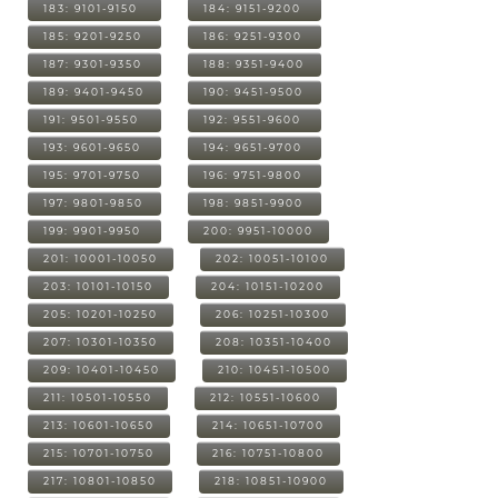
183: 9101-9150
184: 9151-9200
185: 9201-9250
186: 9251-9300
187: 9301-9350
188: 9351-9400
189: 9401-9450
190: 9451-9500
191: 9501-9550
192: 9551-9600
193: 9601-9650
194: 9651-9700
195: 9701-9750
196: 9751-9800
197: 9801-9850
198: 9851-9900
199: 9901-9950
200: 9951-10000
201: 10001-10050
202: 10051-10100
203: 10101-10150
204: 10151-10200
205: 10201-10250
206: 10251-10300
207: 10301-10350
208: 10351-10400
209: 10401-10450
210: 10451-10500
211: 10501-10550
212: 10551-10600
213: 10601-10650
214: 10651-10700
215: 10701-10750
216: 10751-10800
217: 10801-10850
218: 10851-10900