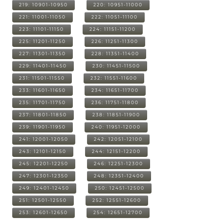
219: 10901-10950
220: 10951-11000
221: 11001-11050
222: 11051-11100
223: 11101-11150
224: 11151-11200
225: 11201-11250
226: 11251-11300
227: 11301-11350
228: 11351-11400
229: 11401-11450
230: 11451-11500
231: 11501-11550
232: 11551-11600
233: 11601-11650
234: 11651-11700
235: 11701-11750
236: 11751-11800
237: 11801-11850
238: 11851-11900
239: 11901-11950
240: 11951-12000
241: 12001-12050
242: 12051-12100
243: 12101-12150
244: 12151-12200
245: 12201-12250
246: 12251-12300
247: 12301-12350
248: 12351-12400
249: 12401-12450
250: 12451-12500
251: 12501-12550
252: 12551-12600
253: 12601-12650
254: 12651-12700