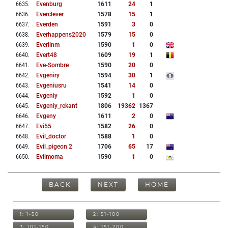
6635
.
Evenburg
1611
24
1
6636
.
Everclever
1578
15
1
6637
.
Everden
1591
3
0
6638
.
Everhappens2020
1579
15
0
6639
.
Everlinm
1590
1
0
6640
.
Evert48
1609
19
1
6641
.
Eve-Sombre
1590
20
0
6642
.
Evgeniry
1594
30
1
6643
.
Evgeniusru
1541
14
0
6644
.
Evgeniy
1592
1
0
6645
.
Evgeniy_rekant
1806
19362
1367
6646
.
Evgeny
1611
2
0
6647
.
Evi55
1582
26
0
6648
.
Evil_doctor
1588
1
0
6649
.
Evil_pigeon 2
1706
65
17
6650
.
Evilmoma
1590
1
0
BACK
NEXT
HOME
1: 1-50
2: 51-100
3: 101-150
4: 151-200