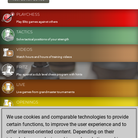
PLAYCHESS
Play Blitz games against others
TACTICS
Solve tactical positions of your strength
VIDEOS
Watch hours and hours of training videos
FRITZ
Play against a club level chess program with hints
LIVE
Live games from grandmaster tournaments
OPENINGS
Develop and exercise your openings
We use cookies and comparable technologies to provide
DATABASE
certain functions, to improve the user experience and to
Eight million strong games
offer interest-oriented content. Depending on their
MYGAMES