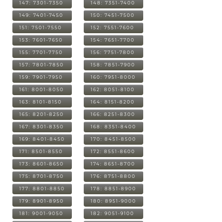
147: 7301-7350
148: 7351-7400
149: 7401-7450
150: 7451-7500
151: 7501-7550
152: 7551-7600
153: 7601-7650
154: 7651-7700
155: 7701-7750
156: 7751-7800
157: 7801-7850
158: 7851-7900
159: 7901-7950
160: 7951-8000
161: 8001-8050
162: 8051-8100
163: 8101-8150
164: 8151-8200
165: 8201-8250
166: 8251-8300
167: 8301-8350
168: 8351-8400
169: 8401-8450
170: 8451-8500
171: 8501-8550
172: 8551-8600
173: 8601-8650
174: 8651-8700
175: 8701-8750
176: 8751-8800
177: 8801-8850
178: 8851-8900
179: 8901-8950
180: 8951-9000
181: 9001-9050
182: 9051-9100