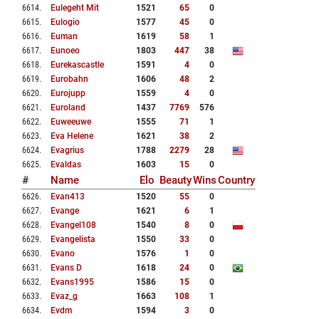
6614
.
Eulegeht Mit
1521
65
0
6615
.
Eulogio
1577
45
0
6616
.
Euman
1619
58
1
6617
.
Eunoeo
1803
447
38
6618
.
Eurekascastle
1591
4
0
6619
.
Eurobahn
1606
48
2
6620
.
Eurojupp
1559
4
0
6621
.
Euroland
1437
7769
576
6622
.
Euweeuwe
1555
71
1
6623
.
Eva Helene
1621
38
2
6624
.
Evagrius
1788
2279
28
6625
.
Evaldas
1603
15
0
#
Name
Elo
Beauty
Wins
Country
6626
.
Evan413
1520
55
0
6627
.
Evange
1621
6
1
6628
.
Evangel108
1540
8
0
6629
.
Evangelista
1550
33
0
6630
.
Evano
1576
1
0
6631
.
Evans D
1618
24
0
6632
.
Evans1995
1586
15
0
6633
.
Evaz_g
1663
108
1
6634
.
Evdm
1594
3
0