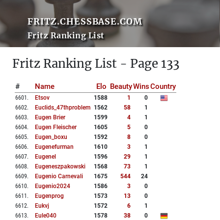
FRITZ.CHESSBASE.COM
Fritz Ranking List
Fritz Ranking List - Page 133
#
Name
Elo
Beauty
Wins
Country
6601
.
Etsov
1588
1
0
6602
.
Euclids_47thproblem
1562
58
1
6603
.
Eugen Brier
1599
4
1
6604
.
Eugen Fleischer
1605
5
0
6605
.
Eugen_boxu
1592
8
0
6606
.
Eugenefurman
1610
3
1
6607
.
Eugenel
1596
29
1
6608
.
Eugeneszpakowski
1568
73
1
6609
.
Eugenio Carnevali
1675
544
24
6610
.
Eugenio2024
1586
3
0
6611
.
Eugenprog
1573
13
0
6612
.
Eukvj
1572
6
1
6613
.
Eule040
1578
38
0