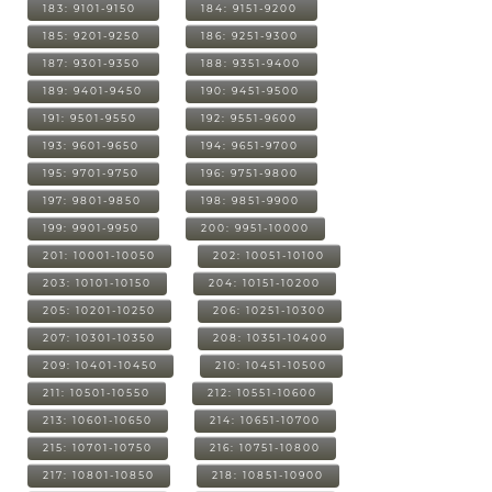
183: 9101-9150
184: 9151-9200
185: 9201-9250
186: 9251-9300
187: 9301-9350
188: 9351-9400
189: 9401-9450
190: 9451-9500
191: 9501-9550
192: 9551-9600
193: 9601-9650
194: 9651-9700
195: 9701-9750
196: 9751-9800
197: 9801-9850
198: 9851-9900
199: 9901-9950
200: 9951-10000
201: 10001-10050
202: 10051-10100
203: 10101-10150
204: 10151-10200
205: 10201-10250
206: 10251-10300
207: 10301-10350
208: 10351-10400
209: 10401-10450
210: 10451-10500
211: 10501-10550
212: 10551-10600
213: 10601-10650
214: 10651-10700
215: 10701-10750
216: 10751-10800
217: 10801-10850
218: 10851-10900