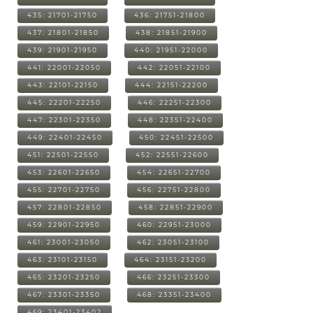
435: 21701-21750
436: 21751-21800
437: 21801-21850
438: 21851-21900
439: 21901-21950
440: 21951-22000
441: 22001-22050
442: 22051-22100
443: 22101-22150
444: 22151-22200
445: 22201-22250
446: 22251-22300
447: 22301-22350
448: 22351-22400
449: 22401-22450
450: 22451-22500
451: 22501-22550
452: 22551-22600
453: 22601-22650
454: 22651-22700
455: 22701-22750
456: 22751-22800
457: 22801-22850
458: 22851-22900
459: 22901-22950
460: 22951-23000
461: 23001-23050
462: 23051-23100
463: 23101-23150
464: 23151-23200
465: 23201-23250
466: 23251-23300
467: 23301-23350
468: 23351-23400
469: 23401-23402