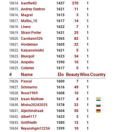
10614
.
Ivanftw82
1437
270
1
10615
.
Andrey Osetrov
1621
11
1
10616
.
Magrat
1615
3
1
10617
.
Mathu_10
1617
14
1
10618
.
Lhenz
1622
7
1
10619
.
Stram Porter
1631
25
1
10620
.
Carokann526
1565
82
1
10621
.
Hordeman
1605
22
1
10622
.
Kalyansrinidhi
1621
5
1
10623
.
Bkargoll
1623
34
1
10624
.
Ampelio
1590
10
1
10625
.
Coteries
1617
5
1
#
Name
Elo
Beauty
Wins
Country
10626
.
Pascal
1600
7
1
10627
.
Schmarno
1616
49
1
10628
.
Rossi1969
1608
10
1
10629
.
Ivaan Mathew
1617
4
1
10630
.
Misha20242025
1578
22
1
10631
.
Aljechinshaak
1604
50
1
10632
.
Albert117
1623
3
1
10633
.
Gottfriedh
1580
12
1
10634
.
Reyanshgm12234
1599
10
1