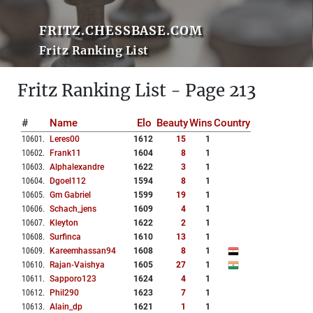
FRITZ.CHESSBASE.COM
Fritz Ranking List
Fritz Ranking List - Page 213
#
Name
Elo
Beauty
Wins
Country
10601
.
Leres00
1612
15
1
10602
.
Frank11
1604
8
1
10603
.
Alphalexandre
1622
3
1
10604
.
Dgoel112
1594
8
1
10605
.
Gm Gabriel
1599
19
1
10606
.
Schach_jens
1609
4
1
10607
.
Kleyton
1622
2
1
10608
.
Surfinca
1610
13
1
10609
.
Kareemhassan94
1608
8
1
10610
.
Rajan-Vaishya
1605
27
1
10611
.
Sapporo123
1624
4
1
10612
.
Phil290
1623
7
1
10613
.
Alain_dp
1621
1
1