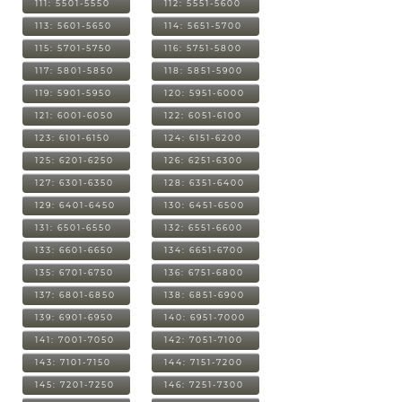
111: 5501-5550
112: 5551-5600
113: 5601-5650
114: 5651-5700
115: 5701-5750
116: 5751-5800
117: 5801-5850
118: 5851-5900
119: 5901-5950
120: 5951-6000
121: 6001-6050
122: 6051-6100
123: 6101-6150
124: 6151-6200
125: 6201-6250
126: 6251-6300
127: 6301-6350
128: 6351-6400
129: 6401-6450
130: 6451-6500
131: 6501-6550
132: 6551-6600
133: 6601-6650
134: 6651-6700
135: 6701-6750
136: 6751-6800
137: 6801-6850
138: 6851-6900
139: 6901-6950
140: 6951-7000
141: 7001-7050
142: 7051-7100
143: 7101-7150
144: 7151-7200
145: 7201-7250
146: 7251-7300