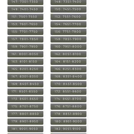
147: 7301-7350
148: 7351-7400
149: 7401-7450
150: 7451-7500
151: 7501-7550
152: 7551-7600
153: 7601-7650
154: 7651-7700
155: 7701-7750
156: 7751-7800
157: 7801-7850
158: 7851-7900
159: 7901-7950
160: 7951-8000
161: 8001-8050
162: 8051-8100
163: 8101-8150
164: 8151-8200
165: 8201-8250
166: 8251-8300
167: 8301-8350
168: 8351-8400
169: 8401-8450
170: 8451-8500
171: 8501-8550
172: 8551-8600
173: 8601-8650
174: 8651-8700
175: 8701-8750
176: 8751-8800
177: 8801-8850
178: 8851-8900
179: 8901-8950
180: 8951-9000
181: 9001-9050
182: 9051-9100