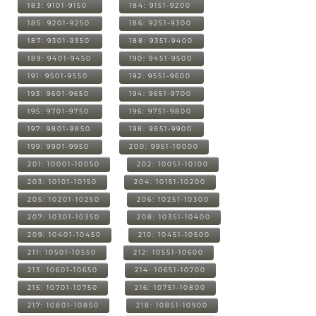
183: 9101-9150
184: 9151-9200
185: 9201-9250
186: 9251-9300
187: 9301-9350
188: 9351-9400
189: 9401-9450
190: 9451-9500
191: 9501-9550
192: 9551-9600
193: 9601-9650
194: 9651-9700
195: 9701-9750
196: 9751-9800
197: 9801-9850
198: 9851-9900
199: 9901-9950
200: 9951-10000
201: 10001-10050
202: 10051-10100
203: 10101-10150
204: 10151-10200
205: 10201-10250
206: 10251-10300
207: 10301-10350
208: 10351-10400
209: 10401-10450
210: 10451-10500
211: 10501-10550
212: 10551-10600
213: 10601-10650
214: 10651-10700
215: 10701-10750
216: 10751-10800
217: 10801-10850
218: 10851-10900