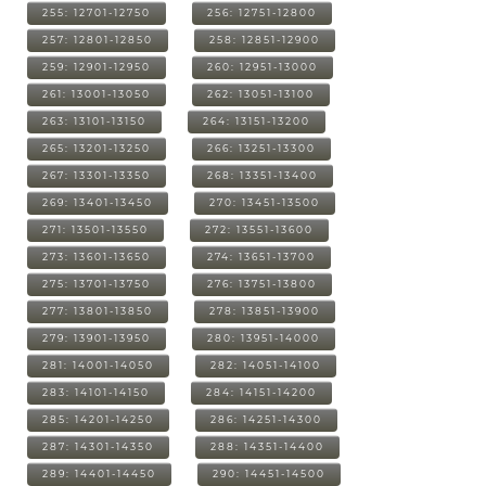
255: 12701-12750
256: 12751-12800
257: 12801-12850
258: 12851-12900
259: 12901-12950
260: 12951-13000
261: 13001-13050
262: 13051-13100
263: 13101-13150
264: 13151-13200
265: 13201-13250
266: 13251-13300
267: 13301-13350
268: 13351-13400
269: 13401-13450
270: 13451-13500
271: 13501-13550
272: 13551-13600
273: 13601-13650
274: 13651-13700
275: 13701-13750
276: 13751-13800
277: 13801-13850
278: 13851-13900
279: 13901-13950
280: 13951-14000
281: 14001-14050
282: 14051-14100
283: 14101-14150
284: 14151-14200
285: 14201-14250
286: 14251-14300
287: 14301-14350
288: 14351-14400
289: 14401-14450
290: 14451-14500