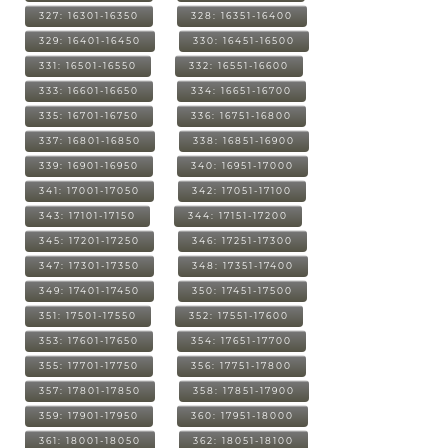
327: 16301-16350
328: 16351-16400
329: 16401-16450
330: 16451-16500
331: 16501-16550
332: 16551-16600
333: 16601-16650
334: 16651-16700
335: 16701-16750
336: 16751-16800
337: 16801-16850
338: 16851-16900
339: 16901-16950
340: 16951-17000
341: 17001-17050
342: 17051-17100
343: 17101-17150
344: 17151-17200
345: 17201-17250
346: 17251-17300
347: 17301-17350
348: 17351-17400
349: 17401-17450
350: 17451-17500
351: 17501-17550
352: 17551-17600
353: 17601-17650
354: 17651-17700
355: 17701-17750
356: 17751-17800
357: 17801-17850
358: 17851-17900
359: 17901-17950
360: 17951-18000
361: 18001-18050
362: 18051-18100