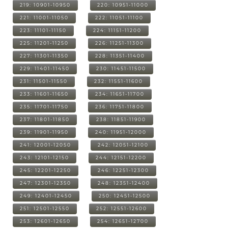
219: 10901-10950
220: 10951-11000
221: 11001-11050
222: 11051-11100
223: 11101-11150
224: 11151-11200
225: 11201-11250
226: 11251-11300
227: 11301-11350
228: 11351-11400
229: 11401-11450
230: 11451-11500
231: 11501-11550
232: 11551-11600
233: 11601-11650
234: 11651-11700
235: 11701-11750
236: 11751-11800
237: 11801-11850
238: 11851-11900
239: 11901-11950
240: 11951-12000
241: 12001-12050
242: 12051-12100
243: 12101-12150
244: 12151-12200
245: 12201-12250
246: 12251-12300
247: 12301-12350
248: 12351-12400
249: 12401-12450
250: 12451-12500
251: 12501-12550
252: 12551-12600
253: 12601-12650
254: 12651-12700