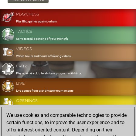
PLAYCHESS
Play Blitz games against others
TACTICS
Solve tactical positions of your strength
VIDEOS
Watch hours and hours of training videos
FRITZ
Play against a club level chess program with hints
LIVE
Live games from grandmaster tournaments
OPENINGS
Develop and exercise your openings
We use cookies and comparable technologies to provide
DATABASE
certain functions, to improve the user experience and to
Eight million strong games
offer interest-oriented content. Depending on their
MYGAMES