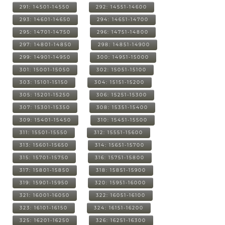
291: 14501-14550
292: 14551-14600
293: 14601-14650
294: 14651-14700
295: 14701-14750
296: 14751-14800
297: 14801-14850
298: 14851-14900
299: 14901-14950
300: 14951-15000
301: 15001-15050
302: 15051-15100
303: 15101-15150
304: 15151-15200
305: 15201-15250
306: 15251-15300
307: 15301-15350
308: 15351-15400
309: 15401-15450
310: 15451-15500
311: 15501-15550
312: 15551-15600
313: 15601-15650
314: 15651-15700
315: 15701-15750
316: 15751-15800
317: 15801-15850
318: 15851-15900
319: 15901-15950
320: 15951-16000
321: 16001-16050
322: 16051-16100
323: 16101-16150
324: 16151-16200
325: 16201-16250
326: 16251-16300