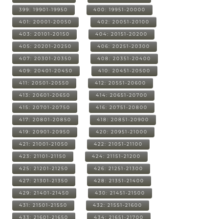
399: 19901-19950
400: 19951-20000
401: 20001-20050
402: 20051-20100
403: 20101-20150
404: 20151-20200
405: 20201-20250
406: 20251-20300
407: 20301-20350
408: 20351-20400
409: 20401-20450
410: 20451-20500
411: 20501-20550
412: 20551-20600
413: 20601-20650
414: 20651-20700
415: 20701-20750
416: 20751-20800
417: 20801-20850
418: 20851-20900
419: 20901-20950
420: 20951-21000
421: 21001-21050
422: 21051-21100
423: 21101-21150
424: 21151-21200
425: 21201-21250
426: 21251-21300
427: 21301-21350
428: 21351-21400
429: 21401-21450
430: 21451-21500
431: 21501-21550
432: 21551-21600
433: 21601-21650
434: 21651-21700