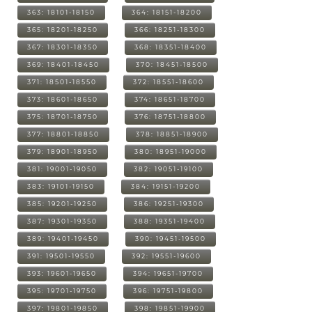
363: 18101-18150
364: 18151-18200
365: 18201-18250
366: 18251-18300
367: 18301-18350
368: 18351-18400
369: 18401-18450
370: 18451-18500
371: 18501-18550
372: 18551-18600
373: 18601-18650
374: 18651-18700
375: 18701-18750
376: 18751-18800
377: 18801-18850
378: 18851-18900
379: 18901-18950
380: 18951-19000
381: 19001-19050
382: 19051-19100
383: 19101-19150
384: 19151-19200
385: 19201-19250
386: 19251-19300
387: 19301-19350
388: 19351-19400
389: 19401-19450
390: 19451-19500
391: 19501-19550
392: 19551-19600
393: 19601-19650
394: 19651-19700
395: 19701-19750
396: 19751-19800
397: 19801-19850
398: 19851-19900