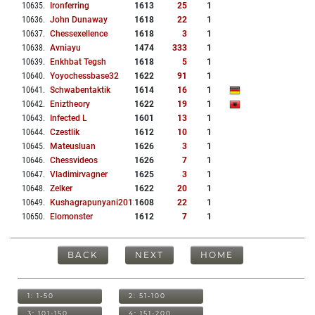
10635
.
Ironferring
1613
25
1
10636
.
John Dunaway
1618
22
1
10637
.
Chessexellence
1618
3
1
10638
.
Avniayu
1474
333
1
10639
.
Enkhbat Tegsh
1618
5
1
10640
.
Yoyochessbase32
1622
91
1
10641
.
Schwabentaktik
1614
16
1
10642
.
Eniztheory
1622
19
1
10643
.
Infected L
1601
13
1
10644
.
Czestlik
1612
10
1
10645
.
Mateusluan
1626
3
1
10646
.
Chessvideos
1626
7
1
10647
.
Vladimirvagner
1625
3
1
10648
.
Zelker
1622
20
1
10649
.
Kushagrapunyani2012
1608
22
1
10650
.
Elomonster
1612
7
1
BACK
NEXT
HOME
1: 1-50
2: 51-100
3: 101-150
4: 151-200