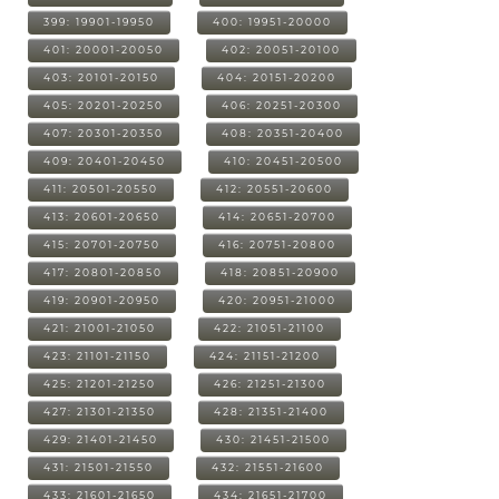
399: 19901-19950
400: 19951-20000
401: 20001-20050
402: 20051-20100
403: 20101-20150
404: 20151-20200
405: 20201-20250
406: 20251-20300
407: 20301-20350
408: 20351-20400
409: 20401-20450
410: 20451-20500
411: 20501-20550
412: 20551-20600
413: 20601-20650
414: 20651-20700
415: 20701-20750
416: 20751-20800
417: 20801-20850
418: 20851-20900
419: 20901-20950
420: 20951-21000
421: 21001-21050
422: 21051-21100
423: 21101-21150
424: 21151-21200
425: 21201-21250
426: 21251-21300
427: 21301-21350
428: 21351-21400
429: 21401-21450
430: 21451-21500
431: 21501-21550
432: 21551-21600
433: 21601-21650
434: 21651-21700