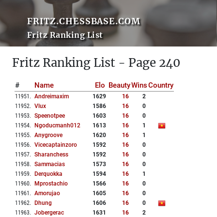
FRITZ.CHESSBASE.COM
Fritz Ranking List
Fritz Ranking List - Page 240
#
Name
Elo
Beauty
Wins
Country
11951
.
Andreimaxim
1629
16
2
11952
.
Vlux
1586
16
0
11953
.
Speenotpee
1603
16
0
11954
.
Ngoducmanh012
1613
16
1
11955
.
Anygroove
1620
16
1
11956
.
Vicecaptainzoro
1592
16
0
11957
.
Sharanchess
1592
16
0
11958
.
Sammacias
1573
16
0
11959
.
Derquokka
1594
16
1
11960
.
Mprostachio
1566
16
0
11961
.
Amorujao
1605
16
0
11962
.
Dhung
1606
16
0
11963
.
Jobergerac
1631
16
2