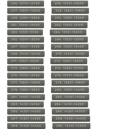
255: 12701-12750
256: 12751-12800
257: 12801-12850
258: 12851-12900
259: 12901-12950
260: 12951-13000
261: 13001-13050
262: 13051-13100
263: 13101-13150
264: 13151-13200
265: 13201-13250
266: 13251-13300
267: 13301-13350
268: 13351-13400
269: 13401-13450
270: 13451-13500
271: 13501-13550
272: 13551-13600
273: 13601-13650
274: 13651-13700
275: 13701-13750
276: 13751-13800
277: 13801-13850
278: 13851-13900
279: 13901-13950
280: 13951-14000
281: 14001-14050
282: 14051-14100
283: 14101-14150
284: 14151-14200
285: 14201-14250
286: 14251-14300
287: 14301-14350
288: 14351-14400
289: 14401-14450
290: 14451-14500