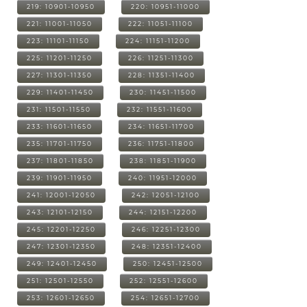
219: 10901-10950
220: 10951-11000
221: 11001-11050
222: 11051-11100
223: 11101-11150
224: 11151-11200
225: 11201-11250
226: 11251-11300
227: 11301-11350
228: 11351-11400
229: 11401-11450
230: 11451-11500
231: 11501-11550
232: 11551-11600
233: 11601-11650
234: 11651-11700
235: 11701-11750
236: 11751-11800
237: 11801-11850
238: 11851-11900
239: 11901-11950
240: 11951-12000
241: 12001-12050
242: 12051-12100
243: 12101-12150
244: 12151-12200
245: 12201-12250
246: 12251-12300
247: 12301-12350
248: 12351-12400
249: 12401-12450
250: 12451-12500
251: 12501-12550
252: 12551-12600
253: 12601-12650
254: 12651-12700