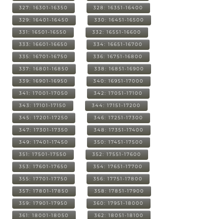
327: 16301-16350
328: 16351-16400
329: 16401-16450
330: 16451-16500
331: 16501-16550
332: 16551-16600
333: 16601-16650
334: 16651-16700
335: 16701-16750
336: 16751-16800
337: 16801-16850
338: 16851-16900
339: 16901-16950
340: 16951-17000
341: 17001-17050
342: 17051-17100
343: 17101-17150
344: 17151-17200
345: 17201-17250
346: 17251-17300
347: 17301-17350
348: 17351-17400
349: 17401-17450
350: 17451-17500
351: 17501-17550
352: 17551-17600
353: 17601-17650
354: 17651-17700
355: 17701-17750
356: 17751-17800
357: 17801-17850
358: 17851-17900
359: 17901-17950
360: 17951-18000
361: 18001-18050
362: 18051-18100