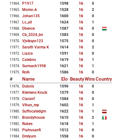
11964
.
P1917
1598
16
0
11965
.
Momo-A
1528
16
2
11966
.
Johan135
1600
16
0
11967
.
Lc_all
1624
16
1
11968
.
Dbence
1587
16
0
11969
.
Cb_2024_bn
1583
16
0
11970
.
Vjvikspn123
1575
16
0
11971
.
Sarath Varma K
1614
16
2
11972
.
Liazra
1591
16
0
11973
.
Calebns
1619
16
1
11974
.
Surmach1998
1621
16
1
11975
.
Rol6
1586
16
0
#
Name
Elo
Beauty
Wins
Country
11976
.
Dubois
1590
16
0
11977
.
Klemens Kruck
1579
16
0
11978
.
Ciaranf
1584
16
0
11979
.
Vihan_mp
1602
16
1
11980
.
Suffocatedgm
1622
16
1
11981
.
Brandyhouse
1610
16
2
11982
.
Rubes
1618
16
1
11983
.
Piatrusanfi
1512
16
0
11984
.
Dmlyum
1558
16
0