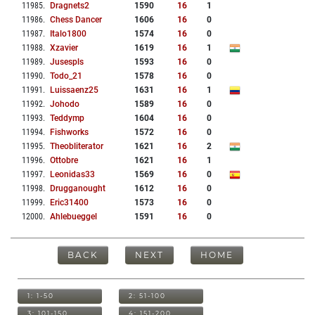
11985
.
Dragnets2
1590
16
1
11986
.
Chess Dancer
1606
16
0
11987
.
Italo1800
1574
16
0
11988
.
Xzavier
1619
16
1
11989
.
Jusespls
1593
16
0
11990
.
Todo_21
1578
16
0
11991
.
Luissaenz25
1631
16
1
11992
.
Johodo
1589
16
0
11993
.
Teddymp
1604
16
0
11994
.
Fishworks
1572
16
0
11995
.
Theobliterator
1621
16
2
11996
.
Ottobre
1621
16
1
11997
.
Leonidas33
1569
16
0
11998
.
Drugganought
1612
16
0
11999
.
Eric31400
1573
16
0
12000
.
Ahlebueggel
1591
16
0
BACK
NEXT
HOME
1: 1-50
2: 51-100
3: 101-150
4: 151-200