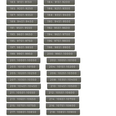
183: 9101-9150
184: 9151-9200
185: 9201-9250
186: 9251-9300
187: 9301-9350
188: 9351-9400
189: 9401-9450
190: 9451-9500
191: 9501-9550
192: 9551-9600
193: 9601-9650
194: 9651-9700
195: 9701-9750
196: 9751-9800
197: 9801-9850
198: 9851-9900
199: 9901-9950
200: 9951-10000
201: 10001-10050
202: 10051-10100
203: 10101-10150
204: 10151-10200
205: 10201-10250
206: 10251-10300
207: 10301-10350
208: 10351-10400
209: 10401-10450
210: 10451-10500
211: 10501-10550
212: 10551-10600
213: 10601-10650
214: 10651-10700
215: 10701-10750
216: 10751-10800
217: 10801-10850
218: 10851-10900