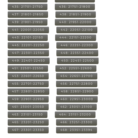
435: 21701-21750
436: 21751-21800
437: 21801-21850
438: 21851-21900
439: 21901-21950
440: 21951-22000
441: 22001-22050
442: 22051-22100
443: 22101-22150
444: 22151-22200
445: 22201-22250
446: 22251-22300
447: 22301-22350
448: 22351-22400
449: 22401-22450
450: 22451-22500
451: 22501-22550
452: 22551-22600
453: 22601-22650
454: 22651-22700
455: 22701-22750
456: 22751-22800
457: 22801-22850
458: 22851-22900
459: 22901-22950
460: 22951-23000
461: 23001-23050
462: 23051-23100
463: 23101-23150
464: 23151-23200
465: 23201-23250
466: 23251-23300
467: 23301-23350
468: 23351-23394