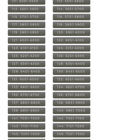
111: 5501-5550
112: 5551-5600
113: 5601-5650
114: 5651-5700
115: 5701-5750
116: 5751-5800
117: 5801-5850
118: 5851-5900
119: 5901-5950
120: 5951-6000
121: 6001-6050
122: 6051-6100
123: 6101-6150
124: 6151-6200
125: 6201-6250
126: 6251-6300
127: 6301-6350
128: 6351-6400
129: 6401-6450
130: 6451-6500
131: 6501-6550
132: 6551-6600
133: 6601-6650
134: 6651-6700
135: 6701-6750
136: 6751-6800
137: 6801-6850
138: 6851-6900
139: 6901-6950
140: 6951-7000
141: 7001-7050
142: 7051-7100
143: 7101-7150
144: 7151-7200
145: 7201-7250
146: 7251-7300