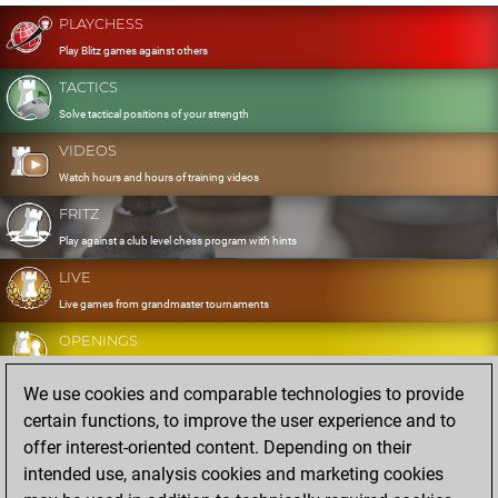
PLAYCHESS
Play Blitz games against others
TACTICS
Solve tactical positions of your strength
VIDEOS
Watch hours and hours of training videos
FRITZ
Play against a club level chess program with hints
LIVE
Live games from grandmaster tournaments
OPENINGS
Develop and exercise your openings
We use cookies and comparable technologies to provide
DATABASE
certain functions, to improve the user experience and to
Eight million strong games
offer interest-oriented content. Depending on their
MYGAMES
intended use, analysis cookies and marketing cookies
Store and analyse your own games in the cloud