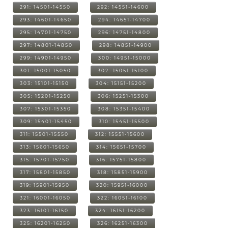
291: 14501-14550
292: 14551-14600
293: 14601-14650
294: 14651-14700
295: 14701-14750
296: 14751-14800
297: 14801-14850
298: 14851-14900
299: 14901-14950
300: 14951-15000
301: 15001-15050
302: 15051-15100
303: 15101-15150
304: 15151-15200
305: 15201-15250
306: 15251-15300
307: 15301-15350
308: 15351-15400
309: 15401-15450
310: 15451-15500
311: 15501-15550
312: 15551-15600
313: 15601-15650
314: 15651-15700
315: 15701-15750
316: 15751-15800
317: 15801-15850
318: 15851-15900
319: 15901-15950
320: 15951-16000
321: 16001-16050
322: 16051-16100
323: 16101-16150
324: 16151-16200
325: 16201-16250
326: 16251-16300