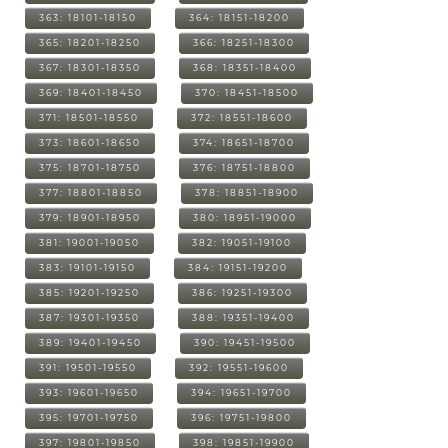
363: 18101-18150
364: 18151-18200
365: 18201-18250
366: 18251-18300
367: 18301-18350
368: 18351-18400
369: 18401-18450
370: 18451-18500
371: 18501-18550
372: 18551-18600
373: 18601-18650
374: 18651-18700
375: 18701-18750
376: 18751-18800
377: 18801-18850
378: 18851-18900
379: 18901-18950
380: 18951-19000
381: 19001-19050
382: 19051-19100
383: 19101-19150
384: 19151-19200
385: 19201-19250
386: 19251-19300
387: 19301-19350
388: 19351-19400
389: 19401-19450
390: 19451-19500
391: 19501-19550
392: 19551-19600
393: 19601-19650
394: 19651-19700
395: 19701-19750
396: 19751-19800
397: 19801-19850
398: 19851-19900