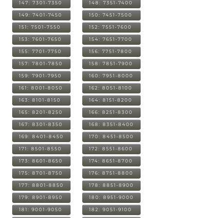
147: 7301-7350
148: 7351-7400
149: 7401-7450
150: 7451-7500
151: 7501-7550
152: 7551-7600
153: 7601-7650
154: 7651-7700
155: 7701-7750
156: 7751-7800
157: 7801-7850
158: 7851-7900
159: 7901-7950
160: 7951-8000
161: 8001-8050
162: 8051-8100
163: 8101-8150
164: 8151-8200
165: 8201-8250
166: 8251-8300
167: 8301-8350
168: 8351-8400
169: 8401-8450
170: 8451-8500
171: 8501-8550
172: 8551-8600
173: 8601-8650
174: 8651-8700
175: 8701-8750
176: 8751-8800
177: 8801-8850
178: 8851-8900
179: 8901-8950
180: 8951-9000
181: 9001-9050
182: 9051-9100