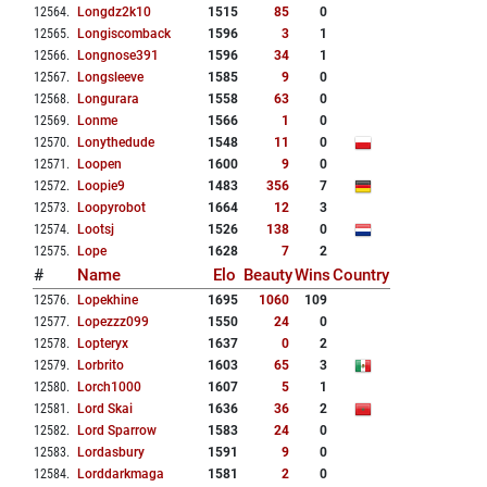
12564
.
Longdz2k10
1515
85
0
12565
.
Longiscomback
1596
3
1
12566
.
Longnose391
1596
34
1
12567
.
Longsleeve
1585
9
0
12568
.
Longurara
1558
63
0
12569
.
Lonme
1566
1
0
12570
.
Lonythedude
1548
11
0
12571
.
Loopen
1600
9
0
12572
.
Loopie9
1483
356
7
12573
.
Loopyrobot
1664
12
3
12574
.
Lootsj
1526
138
0
12575
.
Lope
1628
7
2
#
Name
Elo
Beauty
Wins
Country
12576
.
Lopekhine
1695
1060
109
12577
.
Lopezzz099
1550
24
0
12578
.
Lopteryx
1637
0
2
12579
.
Lorbrito
1603
65
3
12580
.
Lorch1000
1607
5
1
12581
.
Lord Skai
1636
36
2
12582
.
Lord Sparrow
1583
24
0
12583
.
Lordasbury
1591
9
0
12584
.
Lorddarkmaga
1581
2
0