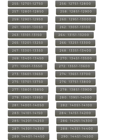
255: 12701-12750
256: 12751-12800
257: 12801-12850
258: 12851-12900
259: 12901-12950
260: 12951-13000
261: 13001-13050
262: 13051-13100
263: 13101-13150
264: 13151-13200
265: 13201-13250
266: 13251-13300
267: 13301-13350
268: 13351-13400
269: 13401-13450
270: 13451-13500
271: 13501-13550
272: 13551-13600
273: 13601-13650
274: 13651-13700
275: 13701-13750
276: 13751-13800
277: 13801-13850
278: 13851-13900
279: 13901-13950
280: 13951-14000
281: 14001-14050
282: 14051-14100
283: 14101-14150
284: 14151-14200
285: 14201-14250
286: 14251-14300
287: 14301-14350
288: 14351-14400
289: 14401-14450
290: 14451-14500