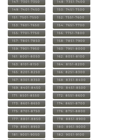
147: 7301-7350
148: 7351-7400
149: 7401-7450
150: 7451-7500
151: 7501-7550
152: 7551-7600
153: 7601-7650
154: 7651-7700
155: 7701-7750
156: 7751-7800
157: 7801-7850
158: 7851-7900
159: 7901-7950
160: 7951-8000
161: 8001-8050
162: 8051-8100
163: 8101-8150
164: 8151-8200
165: 8201-8250
166: 8251-8300
167: 8301-8350
168: 8351-8400
169: 8401-8450
170: 8451-8500
171: 8501-8550
172: 8551-8600
173: 8601-8650
174: 8651-8700
175: 8701-8750
176: 8751-8800
177: 8801-8850
178: 8851-8900
179: 8901-8950
180: 8951-9000
181: 9001-9050
182: 9051-9100