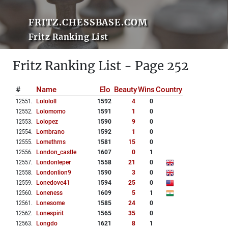
FRITZ.CHESSBASE.COM
Fritz Ranking List
Fritz Ranking List - Page 252
#
Name
Elo
Beauty
Wins
Country
12551
.
Lolololl
1592
4
0
12552
.
Lolomomo
1591
1
0
12553
.
Lolopez
1590
9
0
12554
.
Lombrano
1592
1
0
12555
.
Lomethrns
1581
15
0
12556
.
London_castle
1607
0
1
12557
.
Londonleper
1558
21
0
12558
.
Londonlion9
1590
3
0
12559
.
Lonedove41
1594
25
0
12560
.
Loneness
1609
5
1
12561
.
Lonesome
1585
24
0
12562
.
Lonespirit
1565
35
0
12563
.
Longdo
1621
8
1