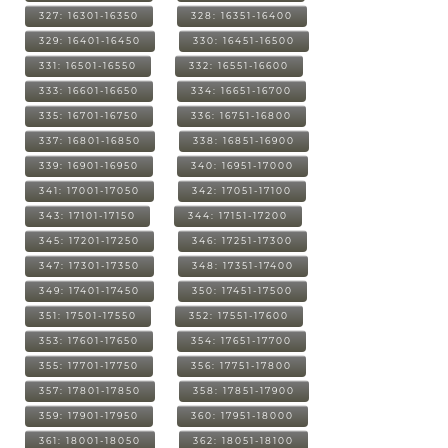
327: 16301-16350
328: 16351-16400
329: 16401-16450
330: 16451-16500
331: 16501-16550
332: 16551-16600
333: 16601-16650
334: 16651-16700
335: 16701-16750
336: 16751-16800
337: 16801-16850
338: 16851-16900
339: 16901-16950
340: 16951-17000
341: 17001-17050
342: 17051-17100
343: 17101-17150
344: 17151-17200
345: 17201-17250
346: 17251-17300
347: 17301-17350
348: 17351-17400
349: 17401-17450
350: 17451-17500
351: 17501-17550
352: 17551-17600
353: 17601-17650
354: 17651-17700
355: 17701-17750
356: 17751-17800
357: 17801-17850
358: 17851-17900
359: 17901-17950
360: 17951-18000
361: 18001-18050
362: 18051-18100