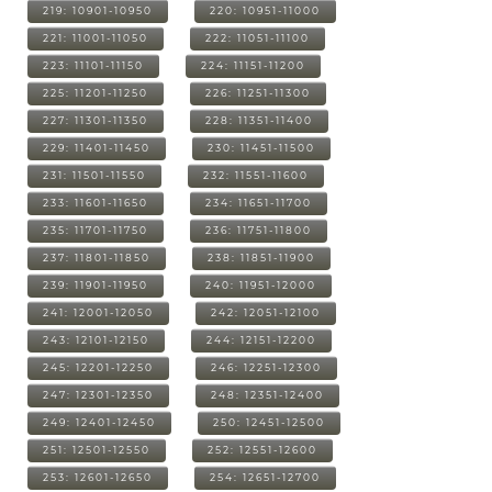
219: 10901-10950
220: 10951-11000
221: 11001-11050
222: 11051-11100
223: 11101-11150
224: 11151-11200
225: 11201-11250
226: 11251-11300
227: 11301-11350
228: 11351-11400
229: 11401-11450
230: 11451-11500
231: 11501-11550
232: 11551-11600
233: 11601-11650
234: 11651-11700
235: 11701-11750
236: 11751-11800
237: 11801-11850
238: 11851-11900
239: 11901-11950
240: 11951-12000
241: 12001-12050
242: 12051-12100
243: 12101-12150
244: 12151-12200
245: 12201-12250
246: 12251-12300
247: 12301-12350
248: 12351-12400
249: 12401-12450
250: 12451-12500
251: 12501-12550
252: 12551-12600
253: 12601-12650
254: 12651-12700