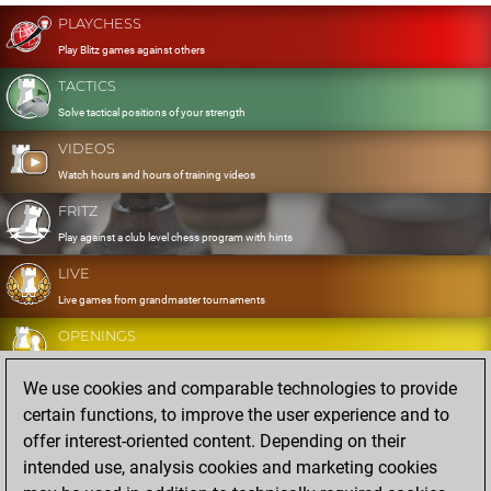
PLAYCHESS
Play Blitz games against others
TACTICS
Solve tactical positions of your strength
VIDEOS
Watch hours and hours of training videos
FRITZ
Play against a club level chess program with hints
LIVE
Live games from grandmaster tournaments
OPENINGS
Develop and exercise your openings
We use cookies and comparable technologies to provide
DATABASE
certain functions, to improve the user experience and to
Eight million strong games
offer interest-oriented content. Depending on their
MYGAMES
intended use, analysis cookies and marketing cookies
Store and analyse your own games in the cloud