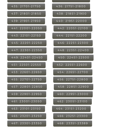
435: 21701-21750
436: 21751-21800
437: 21801-21850
438: 21851-21900
439: 21901-21950
440: 21951-22000
441: 22001-22050
442: 22051-22100
443: 22101-22150
444: 22151-22200
445: 22201-22250
446: 22251-22300
447: 22301-22350
448: 22351-22400
449: 22401-22450
450: 22451-22500
451: 22501-22550
452: 22551-22600
453: 22601-22650
454: 22651-22700
455: 22701-22750
456: 22751-22800
457: 22801-22850
458: 22851-22900
459: 22901-22950
460: 22951-23000
461: 23001-23050
462: 23051-23100
463: 23101-23150
464: 23151-23200
465: 23201-23250
466: 23251-23300
467: 23301-23350
468: 23351-23389