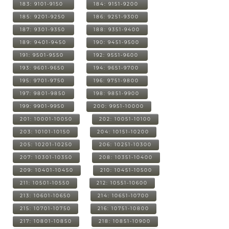
183: 9101-9150
184: 9151-9200
185: 9201-9250
186: 9251-9300
187: 9301-9350
188: 9351-9400
189: 9401-9450
190: 9451-9500
191: 9501-9550
192: 9551-9600
193: 9601-9650
194: 9651-9700
195: 9701-9750
196: 9751-9800
197: 9801-9850
198: 9851-9900
199: 9901-9950
200: 9951-10000
201: 10001-10050
202: 10051-10100
203: 10101-10150
204: 10151-10200
205: 10201-10250
206: 10251-10300
207: 10301-10350
208: 10351-10400
209: 10401-10450
210: 10451-10500
211: 10501-10550
212: 10551-10600
213: 10601-10650
214: 10651-10700
215: 10701-10750
216: 10751-10800
217: 10801-10850
218: 10851-10900