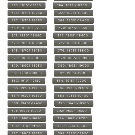
363: 18101-18150
364: 18151-18200
365: 18201-18250
366: 18251-18300
367: 18301-18350
368: 18351-18400
369: 18401-18450
370: 18451-18500
371: 18501-18550
372: 18551-18600
373: 18601-18650
374: 18651-18700
375: 18701-18750
376: 18751-18800
377: 18801-18850
378: 18851-18900
379: 18901-18950
380: 18951-19000
381: 19001-19050
382: 19051-19100
383: 19101-19150
384: 19151-19200
385: 19201-19250
386: 19251-19300
387: 19301-19350
388: 19351-19400
389: 19401-19450
390: 19451-19500
391: 19501-19550
392: 19551-19600
393: 19601-19650
394: 19651-19700
395: 19701-19750
396: 19751-19800
397: 19801-19850
398: 19851-19900