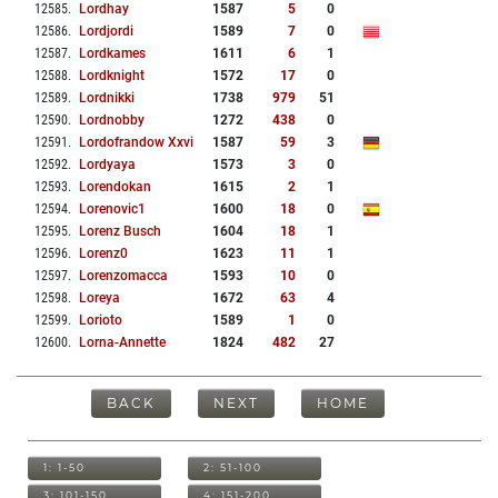
12585
.
Lordhay
1587
5
0
12586
.
Lordjordi
1589
7
0
12587
.
Lordkames
1611
6
1
12588
.
Lordknight
1572
17
0
12589
.
Lordnikki
1738
979
51
12590
.
Lordnobby
1272
438
0
12591
.
Lordofrandow Xxvi
1587
59
3
12592
.
Lordyaya
1573
3
0
12593
.
Lorendokan
1615
2
1
12594
.
Lorenovic1
1600
18
0
12595
.
Lorenz Busch
1604
18
1
12596
.
Lorenz0
1623
11
1
12597
.
Lorenzomacca
1593
10
0
12598
.
Loreya
1672
63
4
12599
.
Lorioto
1589
1
0
12600
.
Lorna-Annette
1824
482
27
BACK
NEXT
HOME
1: 1-50
2: 51-100
3: 101-150
4: 151-200