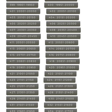
399: 19901-19950
400: 19951-20000
401: 20001-20050
402: 20051-20100
403: 20101-20150
404: 20151-20200
405: 20201-20250
406: 20251-20300
407: 20301-20350
408: 20351-20400
409: 20401-20450
410: 20451-20500
411: 20501-20550
412: 20551-20600
413: 20601-20650
414: 20651-20700
415: 20701-20750
416: 20751-20800
417: 20801-20850
418: 20851-20900
419: 20901-20950
420: 20951-21000
421: 21001-21050
422: 21051-21100
423: 21101-21150
424: 21151-21200
425: 21201-21250
426: 21251-21300
427: 21301-21350
428: 21351-21400
429: 21401-21450
430: 21451-21500
431: 21501-21550
432: 21551-21600
433: 21601-21650
434: 21651-21700