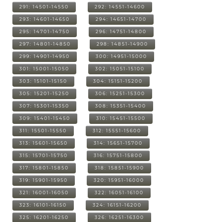
291: 14501-14550
292: 14551-14600
293: 14601-14650
294: 14651-14700
295: 14701-14750
296: 14751-14800
297: 14801-14850
298: 14851-14900
299: 14901-14950
300: 14951-15000
301: 15001-15050
302: 15051-15100
303: 15101-15150
304: 15151-15200
305: 15201-15250
306: 15251-15300
307: 15301-15350
308: 15351-15400
309: 15401-15450
310: 15451-15500
311: 15501-15550
312: 15551-15600
313: 15601-15650
314: 15651-15700
315: 15701-15750
316: 15751-15800
317: 15801-15850
318: 15851-15900
319: 15901-15950
320: 15951-16000
321: 16001-16050
322: 16051-16100
323: 16101-16150
324: 16151-16200
325: 16201-16250
326: 16251-16300