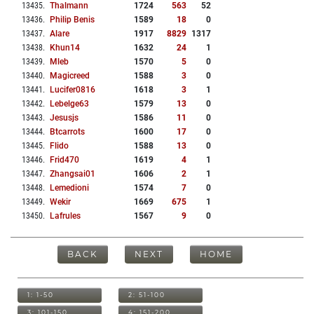
13435
.
Thalmann
1724
563
52
13436
.
Philip Benis
1589
18
0
13437
.
Alare
1917
8829
1317
13438
.
Khun14
1632
24
1
13439
.
Mleb
1570
5
0
13440
.
Magicreed
1588
3
0
13441
.
Lucifer0816
1618
3
1
13442
.
Lebelge63
1579
13
0
13443
.
Jesusjs
1586
11
0
13444
.
Btcarrots
1600
17
0
13445
.
Flido
1588
13
0
13446
.
Frid470
1619
4
1
13447
.
Zhangsai01
1606
2
1
13448
.
Lemedioni
1574
7
0
13449
.
Wekir
1669
675
1
13450
.
Lafrules
1567
9
0
BACK
NEXT
HOME
1: 1-50
2: 51-100
3: 101-150
4: 151-200