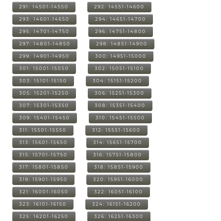
291: 14501-14550
292: 14551-14600
293: 14601-14650
294: 14651-14700
295: 14701-14750
296: 14751-14800
297: 14801-14850
298: 14851-14900
299: 14901-14950
300: 14951-15000
301: 15001-15050
302: 15051-15100
303: 15101-15150
304: 15151-15200
305: 15201-15250
306: 15251-15300
307: 15301-15350
308: 15351-15400
309: 15401-15450
310: 15451-15500
311: 15501-15550
312: 15551-15600
313: 15601-15650
314: 15651-15700
315: 15701-15750
316: 15751-15800
317: 15801-15850
318: 15851-15900
319: 15901-15950
320: 15951-16000
321: 16001-16050
322: 16051-16100
323: 16101-16150
324: 16151-16200
325: 16201-16250
326: 16251-16300