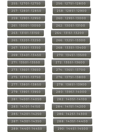
255: 12701-12750
256: 12751-12800
257: 12801-12850
258: 12851-12900
259: 12901-12950
260: 12951-13000
261: 13001-13050
262: 13051-13100
263: 13101-13150
264: 13151-13200
265: 13201-13250
266: 13251-13300
267: 13301-13350
268: 13351-13400
269: 13401-13450
270: 13451-13500
271: 13501-13550
272: 13551-13600
273: 13601-13650
274: 13651-13700
275: 13701-13750
276: 13751-13800
277: 13801-13850
278: 13851-13900
279: 13901-13950
280: 13951-14000
281: 14001-14050
282: 14051-14100
283: 14101-14150
284: 14151-14200
285: 14201-14250
286: 14251-14300
287: 14301-14350
288: 14351-14400
289: 14401-14450
290: 14451-14500