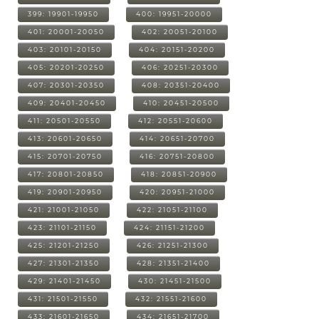
399: 19901-19950
400: 19951-20000
401: 20001-20050
402: 20051-20100
403: 20101-20150
404: 20151-20200
405: 20201-20250
406: 20251-20300
407: 20301-20350
408: 20351-20400
409: 20401-20450
410: 20451-20500
411: 20501-20550
412: 20551-20600
413: 20601-20650
414: 20651-20700
415: 20701-20750
416: 20751-20800
417: 20801-20850
418: 20851-20900
419: 20901-20950
420: 20951-21000
421: 21001-21050
422: 21051-21100
423: 21101-21150
424: 21151-21200
425: 21201-21250
426: 21251-21300
427: 21301-21350
428: 21351-21400
429: 21401-21450
430: 21451-21500
431: 21501-21550
432: 21551-21600
433: 21601-21650
434: 21651-21700