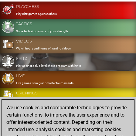
PLAYCHESS
Play Blitz games against others
TACTICS
Solve tactical positions of your strength
VIDEOS
Watch hours and hours of training videos
FRITZ
Play against a club level chess program with hints
LIVE
Live games from grandmaster tournaments
OPENINGS
Develop and exercise your openings
We use cookies and comparable technologies to provide
DATABASE
certain functions, to improve the user experience and to
Eight million strong games
offer interest-oriented content. Depending on their
MYGAMES
intended use, analysis cookies and marketing cookies
Store and analyse your own games in the cloud