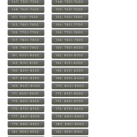
147: 7301-7350
148: 7351-7400
149: 7401-7450
150: 7451-7500
151: 7501-7550
152: 7551-7600
153: 7601-7650
154: 7651-7700
155: 7701-7750
156: 7751-7800
157: 7801-7850
158: 7851-7900
159: 7901-7950
160: 7951-8000
161: 8001-8050
162: 8051-8100
163: 8101-8150
164: 8151-8200
165: 8201-8250
166: 8251-8300
167: 8301-8350
168: 8351-8400
169: 8401-8450
170: 8451-8500
171: 8501-8550
172: 8551-8600
173: 8601-8650
174: 8651-8700
175: 8701-8750
176: 8751-8800
177: 8801-8850
178: 8851-8900
179: 8901-8950
180: 8951-9000
181: 9001-9050
182: 9051-9100