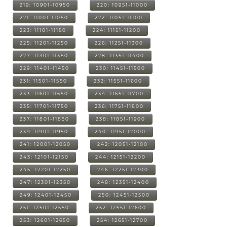
219: 10901-10950
220: 10951-11000
221: 11001-11050
222: 11051-11100
223: 11101-11150
224: 11151-11200
225: 11201-11250
226: 11251-11300
227: 11301-11350
228: 11351-11400
229: 11401-11450
230: 11451-11500
231: 11501-11550
232: 11551-11600
233: 11601-11650
234: 11651-11700
235: 11701-11750
236: 11751-11800
237: 11801-11850
238: 11851-11900
239: 11901-11950
240: 11951-12000
241: 12001-12050
242: 12051-12100
243: 12101-12150
244: 12151-12200
245: 12201-12250
246: 12251-12300
247: 12301-12350
248: 12351-12400
249: 12401-12450
250: 12451-12500
251: 12501-12550
252: 12551-12600
253: 12601-12650
254: 12651-12700