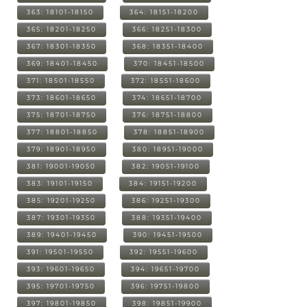
363: 18101-18150
364: 18151-18200
365: 18201-18250
366: 18251-18300
367: 18301-18350
368: 18351-18400
369: 18401-18450
370: 18451-18500
371: 18501-18550
372: 18551-18600
373: 18601-18650
374: 18651-18700
375: 18701-18750
376: 18751-18800
377: 18801-18850
378: 18851-18900
379: 18901-18950
380: 18951-19000
381: 19001-19050
382: 19051-19100
383: 19101-19150
384: 19151-19200
385: 19201-19250
386: 19251-19300
387: 19301-19350
388: 19351-19400
389: 19401-19450
390: 19451-19500
391: 19501-19550
392: 19551-19600
393: 19601-19650
394: 19651-19700
395: 19701-19750
396: 19751-19800
397: 19801-19850
398: 19851-19900