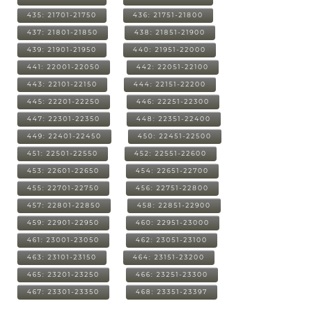
435: 21701-21750
436: 21751-21800
437: 21801-21850
438: 21851-21900
439: 21901-21950
440: 21951-22000
441: 22001-22050
442: 22051-22100
443: 22101-22150
444: 22151-22200
445: 22201-22250
446: 22251-22300
447: 22301-22350
448: 22351-22400
449: 22401-22450
450: 22451-22500
451: 22501-22550
452: 22551-22600
453: 22601-22650
454: 22651-22700
455: 22701-22750
456: 22751-22800
457: 22801-22850
458: 22851-22900
459: 22901-22950
460: 22951-23000
461: 23001-23050
462: 23051-23100
463: 23101-23150
464: 23151-23200
465: 23201-23250
466: 23251-23300
467: 23301-23350
468: 23351-23397