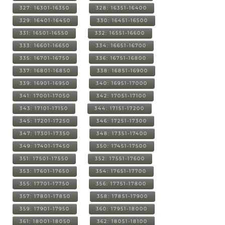
327: 16301-16350
328: 16351-16400
329: 16401-16450
330: 16451-16500
331: 16501-16550
332: 16551-16600
333: 16601-16650
334: 16651-16700
335: 16701-16750
336: 16751-16800
337: 16801-16850
338: 16851-16900
339: 16901-16950
340: 16951-17000
341: 17001-17050
342: 17051-17100
343: 17101-17150
344: 17151-17200
345: 17201-17250
346: 17251-17300
347: 17301-17350
348: 17351-17400
349: 17401-17450
350: 17451-17500
351: 17501-17550
352: 17551-17600
353: 17601-17650
354: 17651-17700
355: 17701-17750
356: 17751-17800
357: 17801-17850
358: 17851-17900
359: 17901-17950
360: 17951-18000
361: 18001-18050
362: 18051-18100