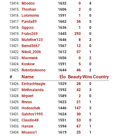
13414
.
Ikhodos
1632
0
4
13415
.
Thoshan
1606
2
0
13416
.
Lolomomo
1591
1
0
13417
.
Panda89
1662
36
5
13418
.
Gggccc
1636
1
0
13419
.
Frabo269
1445
293
0
13420
.
Matether123
1646
8
2
13421
.
Bernd5667
1567
12
0
13422
.
Nikoll_2006
1612
57
1
13423
.
Macmenk
1656
0
2
13424
.
Koskow
1591
5
0
13425
.
Robotyokoono
1644
46
2
#
Name
Elo
Beauty
Wins
Country
13426
.
Eintrachteagle
1529
28
0
13427
.
Methnalanda
1592
42
3
13428
.
Mrpiert
1589
2
0
13429
.
Rmras
1623
21
1
13430
.
Hodoschek
1446
147
3
13431
.
Gabitov1995
1624
30
1
13432
.
Claudio48
1551
53
0
13433
.
Hansie
1594
67
1
13434
.
Moasco1
1619
25
1