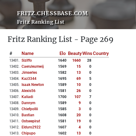
FRITZ.CHESSBASE.COM
Fritz Ranking List
Fritz Ranking List - Page 269
#
Name
Elo
Beauty
Wins
Country
13401
.
Siziffo
1640
1660
28
13402
.
Caeruleumwij
1569
15
0
13403
.
Jimserles
1582
13
0
13404
.
Kaz3344
1695
69
5
13405
.
Isaak Newton
1589
10
0
13406
.
Alexis56
1581
26
0
13407
.
Kaliadi
1700
107
7
13408
.
Dannym
1589
9
0
13409
.
Chiefpollii
1585
3
0
13410
.
Bastian
1608
20
0
13411
.
Ostseepirat
1581
19
0
13412
.
Elduro2922
1607
4
0
13413
.
Chipupo
1602
13
0