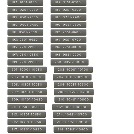
183: 9101-9150
184: 9151-9200
185: 9201-9250
186: 9251-9300
187: 9301-9350
188: 9351-9400
189: 9401-9450
190: 9451-9500
191: 9501-9550
192: 9551-9600
193: 9601-9650
194: 9651-9700
195: 9701-9750
196: 9751-9800
197: 9801-9850
198: 9851-9900
199: 9901-9950
200: 9951-10000
201: 10001-10050
202: 10051-10100
203: 10101-10150
204: 10151-10200
205: 10201-10250
206: 10251-10300
207: 10301-10350
208: 10351-10400
209: 10401-10450
210: 10451-10500
211: 10501-10550
212: 10551-10600
213: 10601-10650
214: 10651-10700
215: 10701-10750
216: 10751-10800
217: 10801-10850
218: 10851-10900