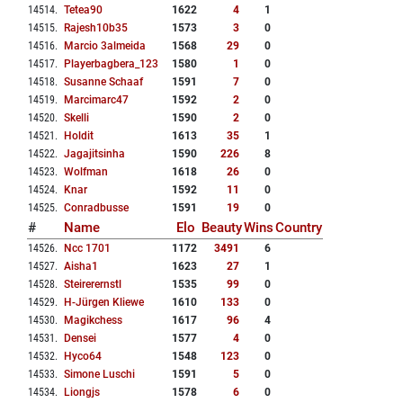
14514
.
Tetea90
1622
4
1
14515
.
Rajesh10b35
1573
3
0
14516
.
Marcio 3almeida
1568
29
0
14517
.
Playerbagbera_123
1580
1
0
14518
.
Susanne Schaaf
1591
7
0
14519
.
Marcimarc47
1592
2
0
14520
.
Skelli
1590
2
0
14521
.
Holdit
1613
35
1
14522
.
Jagajitsinha
1590
226
8
14523
.
Wolfman
1618
26
0
14524
.
Knar
1592
11
0
14525
.
Conradbusse
1591
19
0
#
Name
Elo
Beauty
Wins
Country
14526
.
Ncc 1701
1172
3491
6
14527
.
Aisha1
1623
27
1
14528
.
Steirerernstl
1535
99
0
14529
.
H-Jürgen Kliewe
1610
133
0
14530
.
Magikchess
1617
96
4
14531
.
Densei
1577
4
0
14532
.
Hyco64
1548
123
0
14533
.
Simone Luschi
1591
5
0
14534
.
Liongjs
1578
6
0