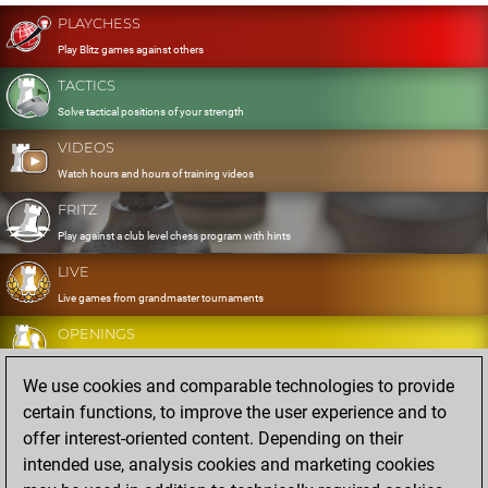
PLAYCHESS
Play Blitz games against others
TACTICS
Solve tactical positions of your strength
VIDEOS
Watch hours and hours of training videos
FRITZ
Play against a club level chess program with hints
LIVE
Live games from grandmaster tournaments
OPENINGS
Develop and exercise your openings
We use cookies and comparable technologies to provide
DATABASE
certain functions, to improve the user experience and to
Eight million strong games
offer interest-oriented content. Depending on their
MYGAMES
intended use, analysis cookies and marketing cookies
Store and analyse your own games in the cloud