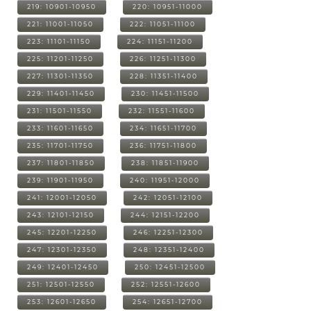
219: 10901-10950
220: 10951-11000
221: 11001-11050
222: 11051-11100
223: 11101-11150
224: 11151-11200
225: 11201-11250
226: 11251-11300
227: 11301-11350
228: 11351-11400
229: 11401-11450
230: 11451-11500
231: 11501-11550
232: 11551-11600
233: 11601-11650
234: 11651-11700
235: 11701-11750
236: 11751-11800
237: 11801-11850
238: 11851-11900
239: 11901-11950
240: 11951-12000
241: 12001-12050
242: 12051-12100
243: 12101-12150
244: 12151-12200
245: 12201-12250
246: 12251-12300
247: 12301-12350
248: 12351-12400
249: 12401-12450
250: 12451-12500
251: 12501-12550
252: 12551-12600
253: 12601-12650
254: 12651-12700