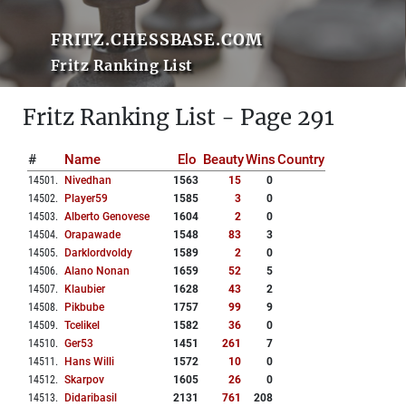
FRITZ.CHESSBASE.COM
Fritz Ranking List
Fritz Ranking List - Page 291
#
Name
Elo
Beauty
Wins
Country
14501
.
Nivedhan
1563
15
0
14502
.
Player59
1585
3
0
14503
.
Alberto Genovese
1604
2
0
14504
.
Orapawade
1548
83
3
14505
.
Darklordvoldy
1589
2
0
14506
.
Alano Nonan
1659
52
5
14507
.
Klaubier
1628
43
2
14508
.
Pikbube
1757
99
9
14509
.
Tcelikel
1582
36
0
14510
.
Ger53
1451
261
7
14511
.
Hans Willi
1572
10
0
14512
.
Skarpov
1605
26
0
14513
.
Didaribasil
2131
761
208