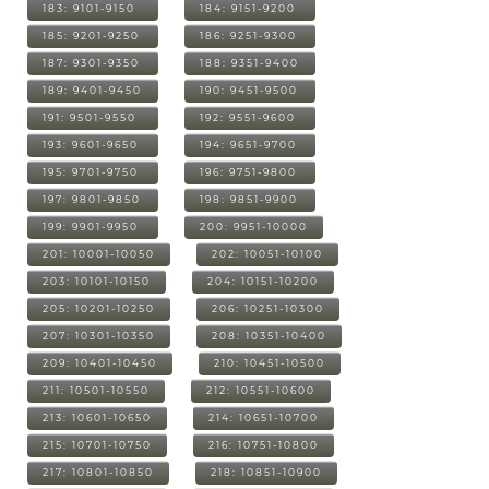
183: 9101-9150
184: 9151-9200
185: 9201-9250
186: 9251-9300
187: 9301-9350
188: 9351-9400
189: 9401-9450
190: 9451-9500
191: 9501-9550
192: 9551-9600
193: 9601-9650
194: 9651-9700
195: 9701-9750
196: 9751-9800
197: 9801-9850
198: 9851-9900
199: 9901-9950
200: 9951-10000
201: 10001-10050
202: 10051-10100
203: 10101-10150
204: 10151-10200
205: 10201-10250
206: 10251-10300
207: 10301-10350
208: 10351-10400
209: 10401-10450
210: 10451-10500
211: 10501-10550
212: 10551-10600
213: 10601-10650
214: 10651-10700
215: 10701-10750
216: 10751-10800
217: 10801-10850
218: 10851-10900