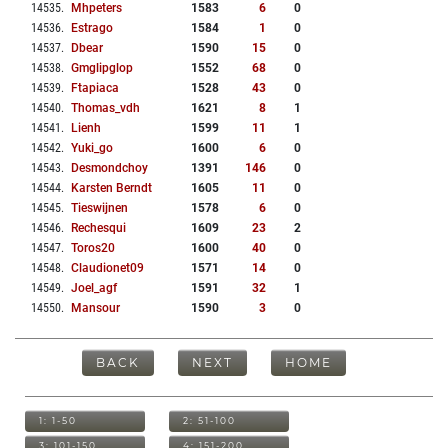
14535
.
Mhpeters
1583
6
0
14536
.
Estrago
1584
1
0
14537
.
Dbear
1590
15
0
14538
.
Gmglipglop
1552
68
0
14539
.
Ftapiaca
1528
43
0
14540
.
Thomas_vdh
1621
8
1
14541
.
Lienh
1599
11
1
14542
.
Yuki_go
1600
6
0
14543
.
Desmondchoy
1391
146
0
14544
.
Karsten Berndt
1605
11
0
14545
.
Tieswijnen
1578
6
0
14546
.
Rechesqui
1609
23
2
14547
.
Toros20
1600
40
0
14548
.
Claudionet09
1571
14
0
14549
.
Joel_agf
1591
32
1
14550
.
Mansour
1590
3
0
BACK
NEXT
HOME
1: 1-50
2: 51-100
3: 101-150
4: 151-200