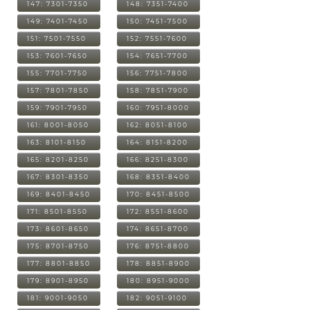
147: 7301-7350
148: 7351-7400
149: 7401-7450
150: 7451-7500
151: 7501-7550
152: 7551-7600
153: 7601-7650
154: 7651-7700
155: 7701-7750
156: 7751-7800
157: 7801-7850
158: 7851-7900
159: 7901-7950
160: 7951-8000
161: 8001-8050
162: 8051-8100
163: 8101-8150
164: 8151-8200
165: 8201-8250
166: 8251-8300
167: 8301-8350
168: 8351-8400
169: 8401-8450
170: 8451-8500
171: 8501-8550
172: 8551-8600
173: 8601-8650
174: 8651-8700
175: 8701-8750
176: 8751-8800
177: 8801-8850
178: 8851-8900
179: 8901-8950
180: 8951-9000
181: 9001-9050
182: 9051-9100