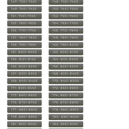
147: 7301-7350
148: 7351-7400
149: 7401-7450
150: 7451-7500
151: 7501-7550
152: 7551-7600
153: 7601-7650
154: 7651-7700
155: 7701-7750
156: 7751-7800
157: 7801-7850
158: 7851-7900
159: 7901-7950
160: 7951-8000
161: 8001-8050
162: 8051-8100
163: 8101-8150
164: 8151-8200
165: 8201-8250
166: 8251-8300
167: 8301-8350
168: 8351-8400
169: 8401-8450
170: 8451-8500
171: 8501-8550
172: 8551-8600
173: 8601-8650
174: 8651-8700
175: 8701-8750
176: 8751-8800
177: 8801-8850
178: 8851-8900
179: 8901-8950
180: 8951-9000
181: 9001-9050
182: 9051-9100