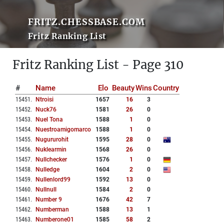
FRITZ.CHESSBASE.COM
Fritz Ranking List
Fritz Ranking List - Page 310
#
Name
Elo
Beauty
Wins
Country
15451
.
Ntroisi
1657
16
3
15452
.
Nuck76
1581
26
0
15453
.
Nuel Tona
1588
1
0
15454
.
Nuestroamigomarco
1588
1
0
15455
.
Nugururohit
1595
28
0
15456
.
Nuklearmin
1568
26
0
15457
.
Nullchecker
1576
1
0
15458
.
Nulledge
1604
2
0
15459
.
Nullenlord99
1592
13
0
15460
.
Nullnull
1584
2
0
15461
.
Number 9
1676
42
7
15462
.
Numberman
1588
13
1
15463
.
Numberone01
1585
58
2