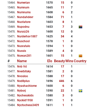
15464
.
Numerian
1570
15
0
15465
.
Numnum
1665
11
7
15466
.
Numnums
1608
6
2
15467
.
Nundahdevr
1584
71
1
15468
.
Nuotatore
1603
8
1
15469
.
Nupodnu
1653
7
3
15470
.
Nuraiz26
1600
12
0
15471
.
Nurderhsv1887
1625
34
4
15472
.
Nuschool
1578
1
0
15473
.
Nusratalo
1594
1
0
15474
.
Nussis
1589
4
0
15475
.
Nuwan281
1601
15
1
#
Name
Elo
Beauty
Wins
Country
15476
.
Nvb Vd
1614
17
1
15477
.
Nverbitsky
1581
2
0
15478
.
Nvosloo
1588
17
0
15479
.
Nxd8plus
1696
446
6
15480
.
Nyashachiome
1600
6
0
15481
.
Nyborj
1590
22
1
15482
.
Nychesskids
1580
3
0
15483
.
Nyckid1958
1591
1
0
15484
.
Nyctochess3409
1611
1
1