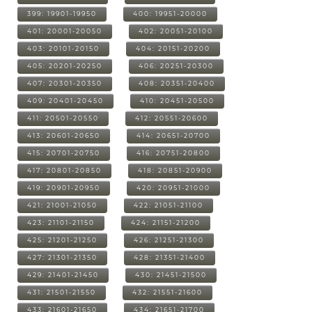
399: 19901-19950
400: 19951-20000
401: 20001-20050
402: 20051-20100
403: 20101-20150
404: 20151-20200
405: 20201-20250
406: 20251-20300
407: 20301-20350
408: 20351-20400
409: 20401-20450
410: 20451-20500
411: 20501-20550
412: 20551-20600
413: 20601-20650
414: 20651-20700
415: 20701-20750
416: 20751-20800
417: 20801-20850
418: 20851-20900
419: 20901-20950
420: 20951-21000
421: 21001-21050
422: 21051-21100
423: 21101-21150
424: 21151-21200
425: 21201-21250
426: 21251-21300
427: 21301-21350
428: 21351-21400
429: 21401-21450
430: 21451-21500
431: 21501-21550
432: 21551-21600
433: 21601-21650
434: 21651-21700