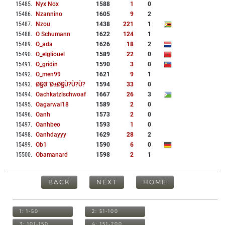
15485
.
Nyx Nox
1588
1
0
15486
.
Nzannino
1605
9
2
15487
.
Nzou
1438
221
1
15488
.
O Schumann
1622
124
1
15489
.
O_ada
1626
18
2
15490
.
O_elgliouel
1589
22
0
15491
.
O_gridin
1590
3
0
15492
.
O_men99
1621
9
1
15493
.
Ø§ø¨ø±ø§ù?ù?ù?
1594
33
0
15494
.
Oachkatzlschwoaf
1667
26
3
15495
.
Oagarwal18
1589
2
0
15496
.
Oanh
1573
2
0
15497
.
Oanhbeo
1593
1
0
15498
.
Oanhdayyy
1629
28
2
15499
.
Ob1
1590
6
0
15500
.
Obamanard
1598
2
1
BACK
NEXT
HOME
1: 1-50
2: 51-100
3: 101-150
4: 151-200