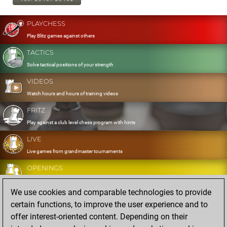
PLAYCHESS
Play Blitz games against others
TACTICS
Solve tactical positions of your strength
VIDEOS
Watch hours and hours of training videos
FRITZ
Play against a club level chess program with hints
LIVE
Live games from grandmaster tournaments
OPENINGS
Develop and exercise your openings
We use cookies and comparable technologies to provide
DATABASE
certain functions, to improve the user experience and to
Eight million strong games
offer interest-oriented content. Depending on their
MYGAMES