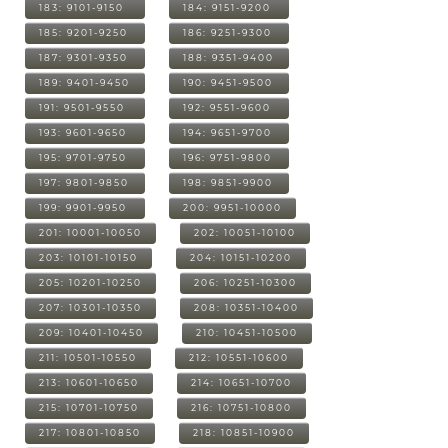
183: 9101-9150
184: 9151-9200
185: 9201-9250
186: 9251-9300
187: 9301-9350
188: 9351-9400
189: 9401-9450
190: 9451-9500
191: 9501-9550
192: 9551-9600
193: 9601-9650
194: 9651-9700
195: 9701-9750
196: 9751-9800
197: 9801-9850
198: 9851-9900
199: 9901-9950
200: 9951-10000
201: 10001-10050
202: 10051-10100
203: 10101-10150
204: 10151-10200
205: 10201-10250
206: 10251-10300
207: 10301-10350
208: 10351-10400
209: 10401-10450
210: 10451-10500
211: 10501-10550
212: 10551-10600
213: 10601-10650
214: 10651-10700
215: 10701-10750
216: 10751-10800
217: 10801-10850
218: 10851-10900