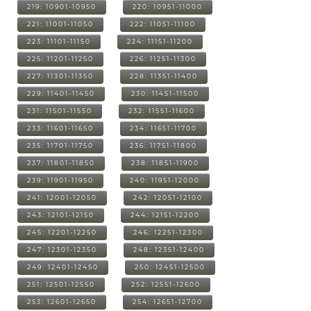
219: 10901-10950
220: 10951-11000
221: 11001-11050
222: 11051-11100
223: 11101-11150
224: 11151-11200
225: 11201-11250
226: 11251-11300
227: 11301-11350
228: 11351-11400
229: 11401-11450
230: 11451-11500
231: 11501-11550
232: 11551-11600
233: 11601-11650
234: 11651-11700
235: 11701-11750
236: 11751-11800
237: 11801-11850
238: 11851-11900
239: 11901-11950
240: 11951-12000
241: 12001-12050
242: 12051-12100
243: 12101-12150
244: 12151-12200
245: 12201-12250
246: 12251-12300
247: 12301-12350
248: 12351-12400
249: 12401-12450
250: 12451-12500
251: 12501-12550
252: 12551-12600
253: 12601-12650
254: 12651-12700