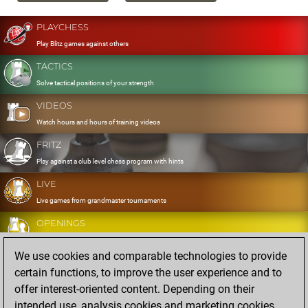
PLAYCHESS
Play Blitz games against others
TACTICS
Solve tactical positions of your strength
VIDEOS
Watch hours and hours of training videos
FRITZ
Play against a club level chess program with hints
LIVE
Live games from grandmaster tournaments
OPENINGS
Develop and exercise your openings
We use cookies and comparable technologies to provide
DATABASE
certain functions, to improve the user experience and to
Eight million strong games
offer interest-oriented content. Depending on their
MYGAMES
intended use, analysis cookies and marketing cookies