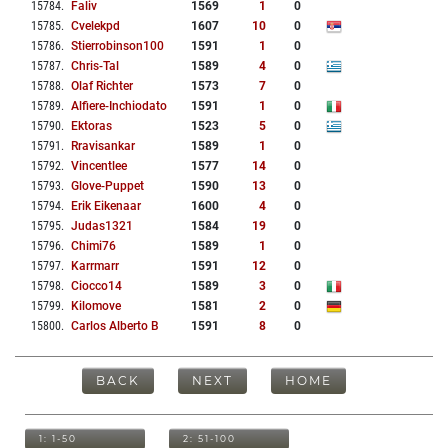
15784
.
Faliv
1569
1
0
15785
.
Cvelekpd
1607
10
0
15786
.
Stierrobinson100
1591
1
0
15787
.
Chris-Tal
1589
4
0
15788
.
Olaf Richter
1573
7
0
15789
.
Alfiere-Inchiodato
1591
1
0
15790
.
Ektoras
1523
5
0
15791
.
Rravisankar
1589
1
0
15792
.
Vincentlee
1577
14
0
15793
.
Glove-Puppet
1590
13
0
15794
.
Erik Eikenaar
1600
4
0
15795
.
Judas1321
1584
19
0
15796
.
Chimi76
1589
1
0
15797
.
Karrmarr
1591
12
0
15798
.
Ciocco14
1589
3
0
15799
.
Kilomove
1581
2
0
15800
.
Carlos Alberto B
1591
8
0
BACK
NEXT
HOME
1: 1-50
2: 51-100