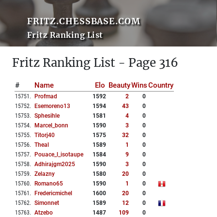
FRITZ.CHESSBASE.COM
Fritz Ranking List
Fritz Ranking List - Page 316
#
Name
Elo
Beauty
Wins
Country
15751
.
Profmad
1592
2
0
15752
.
Esemoreno13
1594
43
0
15753
.
Sphesihle
1581
4
0
15754
.
Marcel_bonn
1590
3
0
15755
.
Titorj40
1575
32
0
15756
.
Theal
1589
1
0
15757
.
Pouace_l_isotaupe
1584
9
0
15758
.
Adhirajgm2025
1590
3
0
15759
.
Zelazny
1580
20
0
15760
.
Romano65
1590
1
0
15761
.
Fredericmichel
1600
20
0
15762
.
Simonnet
1589
12
0
15763
.
Atzebo
1487
109
0