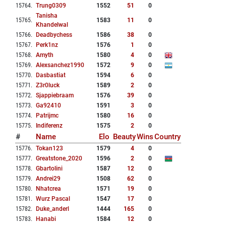
15764
.
Trung0309
1552
51
0
Tanisha
15765
.
1583
11
0
Khandelwal
15766
.
Deadbychess
1586
38
0
15767
.
Perk1nz
1576
1
0
15768
.
Amyth
1580
4
0
15769
.
Alexsanchez1990
1572
9
0
15770
.
Dasbastiat
1594
6
0
15771
.
Z3r0luck
1589
2
0
15772
.
Sjappiebraam
1576
39
0
15773
.
Ga92410
1591
3
0
15774
.
Patrijmc
1580
16
0
15775
.
Indiferenz
1575
2
0
#
Name
Elo
Beauty
Wins
Country
15776
.
Tokan123
1579
4
0
15777
.
Greatstone_2020
1596
2
0
15778
.
Gbartolini
1587
12
0
15779
.
Andrei29
1508
62
0
15780
.
Nhatcrea
1571
19
0
15781
.
Wurz Pascal
1547
17
0
15782
.
Duke_anderl
1444
165
0
15783
.
Hanabi
1584
12
0