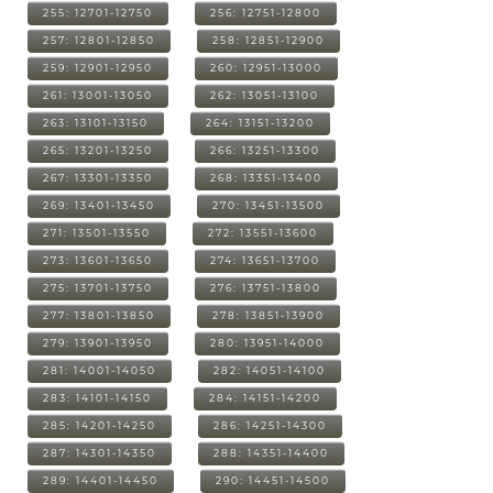
255: 12701-12750
256: 12751-12800
257: 12801-12850
258: 12851-12900
259: 12901-12950
260: 12951-13000
261: 13001-13050
262: 13051-13100
263: 13101-13150
264: 13151-13200
265: 13201-13250
266: 13251-13300
267: 13301-13350
268: 13351-13400
269: 13401-13450
270: 13451-13500
271: 13501-13550
272: 13551-13600
273: 13601-13650
274: 13651-13700
275: 13701-13750
276: 13751-13800
277: 13801-13850
278: 13851-13900
279: 13901-13950
280: 13951-14000
281: 14001-14050
282: 14051-14100
283: 14101-14150
284: 14151-14200
285: 14201-14250
286: 14251-14300
287: 14301-14350
288: 14351-14400
289: 14401-14450
290: 14451-14500