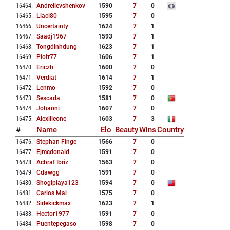
16464
.
Andreilevshenkov
1590
7
0
16465
.
Llaci80
1595
7
0
16466
.
Uncertainty
1624
7
1
16467
.
Saadj1967
1593
7
1
16468
.
Tongdinhdung
1623
7
1
16469
.
Piotr77
1606
7
1
16470
.
Ericzh
1600
7
0
16471
.
Verdiat
1614
7
1
16472
.
Lenmo
1592
7
0
16473
.
Sescada
1581
7
0
16474
.
Johanni
1607
7
0
16475
.
Alexilleone
1603
7
3
#
Name
Elo
Beauty
Wins
Country
16476
.
Stephan Finge
1566
7
0
16477
.
Ejmcdonald
1591
7
0
16478
.
Achraf Ibriz
1563
7
0
16479
.
Cdawgg
1591
7
0
16480
.
Shogiplaya123
1594
7
0
16481
.
Carlos Mai
1575
7
0
16482
.
Sidekickmax
1623
7
1
16483
.
Hector1977
1591
7
0
16484
.
Puentepegaso
1598
7
0