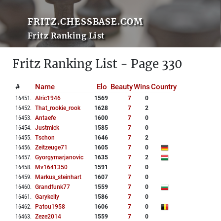
FRITZ.CHESSBASE.COM
Fritz Ranking List
Fritz Ranking List - Page 330
#
Name
Elo
Beauty
Wins
Country
16451
.
Alric1946
1569
7
0
16452
.
That_rookie_rook
1628
7
2
16453
.
Antaefe
1600
7
0
16454
.
Justmick
1585
7
0
16455
.
Tschon
1646
7
2
16456
.
Zeitzeuge71
1605
7
0
16457
.
Gyorgymarjanovic
1635
7
2
16458
.
Mv1641350
1591
7
0
16459
.
Markus_steinhart
1607
7
0
16460
.
Grandfunk77
1559
7
0
16461
.
Garykelly
1586
7
0
16462
.
Patou1958
1606
7
0
16463
.
Zeze2014
1559
7
0