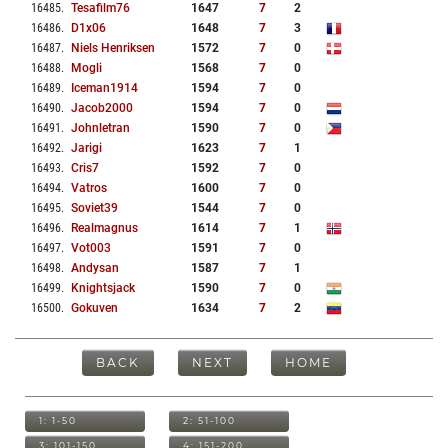
16485
.
Tesafilm76
1647
7
2
16486
.
D1x06
1648
7
3
16487
.
Niels Henriksen
1572
7
0
16488
.
Mogli
1568
7
0
16489
.
Iceman1914
1594
7
0
16490
.
Jacob2000
1594
7
0
16491
.
Johnletran
1590
7
0
16492
.
Jarigi
1623
7
1
16493
.
Cris7
1592
7
0
16494
.
Vatros
1600
7
0
16495
.
Soviet39
1544
7
0
16496
.
Realmagnus
1614
7
1
16497
.
Vot003
1591
7
0
16498
.
Andysan
1587
7
1
16499
.
Knightsjack
1590
7
0
16500
.
Gokuven
1634
7
2
BACK
NEXT
HOME
1: 1-50
2: 51-100
3: 101-150
4: 151-200