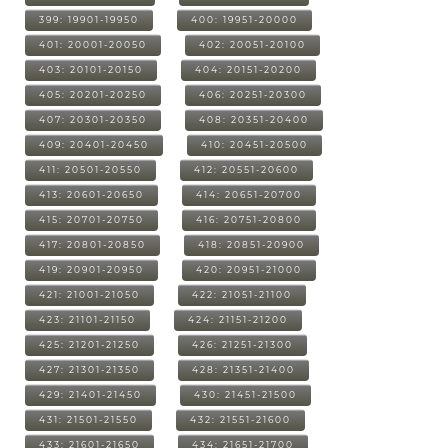
399: 19901-19950
400: 19951-20000
401: 20001-20050
402: 20051-20100
403: 20101-20150
404: 20151-20200
405: 20201-20250
406: 20251-20300
407: 20301-20350
408: 20351-20400
409: 20401-20450
410: 20451-20500
411: 20501-20550
412: 20551-20600
413: 20601-20650
414: 20651-20700
415: 20701-20750
416: 20751-20800
417: 20801-20850
418: 20851-20900
419: 20901-20950
420: 20951-21000
421: 21001-21050
422: 21051-21100
423: 21101-21150
424: 21151-21200
425: 21201-21250
426: 21251-21300
427: 21301-21350
428: 21351-21400
429: 21401-21450
430: 21451-21500
431: 21501-21550
432: 21551-21600
433: 21601-21650
434: 21651-21700