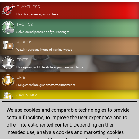
PLAYCHESS
Play Blitz games against others
TACTICS
Solve tactical positions of your strength
VIDEOS
Watch hours and hours of training videos
FRITZ
Play against a club level chess program with hints
LIVE
Live games from grandmaster tournaments
OPENINGS
Develop and exercise your openings
We use cookies and comparable technologies to provide
DATABASE
certain functions, to improve the user experience and to
Eight million strong games
offer interest-oriented content. Depending on their
MYGAMES
intended use, analysis cookies and marketing cookies
Store and analyse your own games in the cloud