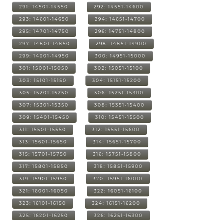
291: 14501-14550
292: 14551-14600
293: 14601-14650
294: 14651-14700
295: 14701-14750
296: 14751-14800
297: 14801-14850
298: 14851-14900
299: 14901-14950
300: 14951-15000
301: 15001-15050
302: 15051-15100
303: 15101-15150
304: 15151-15200
305: 15201-15250
306: 15251-15300
307: 15301-15350
308: 15351-15400
309: 15401-15450
310: 15451-15500
311: 15501-15550
312: 15551-15600
313: 15601-15650
314: 15651-15700
315: 15701-15750
316: 15751-15800
317: 15801-15850
318: 15851-15900
319: 15901-15950
320: 15951-16000
321: 16001-16050
322: 16051-16100
323: 16101-16150
324: 16151-16200
325: 16201-16250
326: 16251-16300