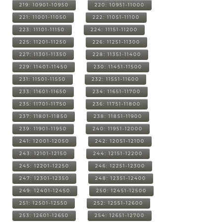
219: 10901-10950
220: 10951-11000
221: 11001-11050
222: 11051-11100
223: 11101-11150
224: 11151-11200
225: 11201-11250
226: 11251-11300
227: 11301-11350
228: 11351-11400
229: 11401-11450
230: 11451-11500
231: 11501-11550
232: 11551-11600
233: 11601-11650
234: 11651-11700
235: 11701-11750
236: 11751-11800
237: 11801-11850
238: 11851-11900
239: 11901-11950
240: 11951-12000
241: 12001-12050
242: 12051-12100
243: 12101-12150
244: 12151-12200
245: 12201-12250
246: 12251-12300
247: 12301-12350
248: 12351-12400
249: 12401-12450
250: 12451-12500
251: 12501-12550
252: 12551-12600
253: 12601-12650
254: 12651-12700