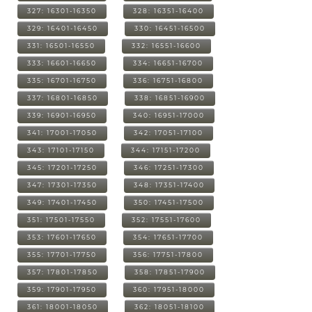
327: 16301-16350
328: 16351-16400
329: 16401-16450
330: 16451-16500
331: 16501-16550
332: 16551-16600
333: 16601-16650
334: 16651-16700
335: 16701-16750
336: 16751-16800
337: 16801-16850
338: 16851-16900
339: 16901-16950
340: 16951-17000
341: 17001-17050
342: 17051-17100
343: 17101-17150
344: 17151-17200
345: 17201-17250
346: 17251-17300
347: 17301-17350
348: 17351-17400
349: 17401-17450
350: 17451-17500
351: 17501-17550
352: 17551-17600
353: 17601-17650
354: 17651-17700
355: 17701-17750
356: 17751-17800
357: 17801-17850
358: 17851-17900
359: 17901-17950
360: 17951-18000
361: 18001-18050
362: 18051-18100