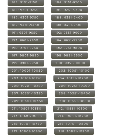
183: 9101-9150
184: 9151-9200
185: 9201-9250
186: 9251-9300
187: 9301-9350
188: 9351-9400
189: 9401-9450
190: 9451-9500
191: 9501-9550
192: 9551-9600
193: 9601-9650
194: 9651-9700
195: 9701-9750
196: 9751-9800
197: 9801-9850
198: 9851-9900
199: 9901-9950
200: 9951-10000
201: 10001-10050
202: 10051-10100
203: 10101-10150
204: 10151-10200
205: 10201-10250
206: 10251-10300
207: 10301-10350
208: 10351-10400
209: 10401-10450
210: 10451-10500
211: 10501-10550
212: 10551-10600
213: 10601-10650
214: 10651-10700
215: 10701-10750
216: 10751-10800
217: 10801-10850
218: 10851-10900