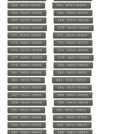
363: 18101-18150
364: 18151-18200
365: 18201-18250
366: 18251-18300
367: 18301-18350
368: 18351-18400
369: 18401-18450
370: 18451-18500
371: 18501-18550
372: 18551-18600
373: 18601-18650
374: 18651-18700
375: 18701-18750
376: 18751-18800
377: 18801-18850
378: 18851-18900
379: 18901-18950
380: 18951-19000
381: 19001-19050
382: 19051-19100
383: 19101-19150
384: 19151-19200
385: 19201-19250
386: 19251-19300
387: 19301-19350
388: 19351-19400
389: 19401-19450
390: 19451-19500
391: 19501-19550
392: 19551-19600
393: 19601-19650
394: 19651-19700
395: 19701-19750
396: 19751-19800
397: 19801-19850
398: 19851-19900