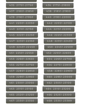
435: 21701-21750
436: 21751-21800
437: 21801-21850
438: 21851-21900
439: 21901-21950
440: 21951-22000
441: 22001-22050
442: 22051-22100
443: 22101-22150
444: 22151-22200
445: 22201-22250
446: 22251-22300
447: 22301-22350
448: 22351-22400
449: 22401-22450
450: 22451-22500
451: 22501-22550
452: 22551-22600
453: 22601-22650
454: 22651-22700
455: 22701-22750
456: 22751-22800
457: 22801-22850
458: 22851-22900
459: 22901-22950
460: 22951-23000
461: 23001-23050
462: 23051-23100
463: 23101-23150
464: 23151-23200
465: 23201-23250
466: 23251-23300
467: 23301-23350
468: 23351-23389