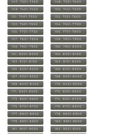
147: 7301-7350
148: 7351-7400
149: 7401-7450
150: 7451-7500
151: 7501-7550
152: 7551-7600
153: 7601-7650
154: 7651-7700
155: 7701-7750
156: 7751-7800
157: 7801-7850
158: 7851-7900
159: 7901-7950
160: 7951-8000
161: 8001-8050
162: 8051-8100
163: 8101-8150
164: 8151-8200
165: 8201-8250
166: 8251-8300
167: 8301-8350
168: 8351-8400
169: 8401-8450
170: 8451-8500
171: 8501-8550
172: 8551-8600
173: 8601-8650
174: 8651-8700
175: 8701-8750
176: 8751-8800
177: 8801-8850
178: 8851-8900
179: 8901-8950
180: 8951-9000
181: 9001-9050
182: 9051-9100