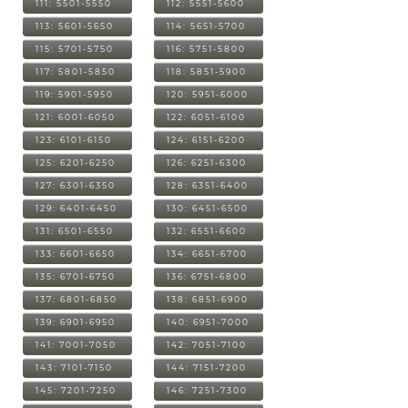
111: 5501-5550
112: 5551-5600
113: 5601-5650
114: 5651-5700
115: 5701-5750
116: 5751-5800
117: 5801-5850
118: 5851-5900
119: 5901-5950
120: 5951-6000
121: 6001-6050
122: 6051-6100
123: 6101-6150
124: 6151-6200
125: 6201-6250
126: 6251-6300
127: 6301-6350
128: 6351-6400
129: 6401-6450
130: 6451-6500
131: 6501-6550
132: 6551-6600
133: 6601-6650
134: 6651-6700
135: 6701-6750
136: 6751-6800
137: 6801-6850
138: 6851-6900
139: 6901-6950
140: 6951-7000
141: 7001-7050
142: 7051-7100
143: 7101-7150
144: 7151-7200
145: 7201-7250
146: 7251-7300