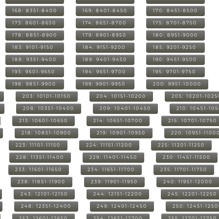
168: 8351-8400
169: 8401-8450
170: 8451-8500
173: 8601-8650
174: 8651-8700
175: 8701-8750
178: 8851-8900
179: 8901-8950
180: 8951-9000
183: 9101-9150
184: 9151-9200
185: 9201-9250
188: 9351-9400
189: 9401-9450
190: 9451-9500
193: 9601-9650
194: 9651-9700
195: 9701-9750
198: 9851-9900
199: 9901-9950
200: 9951-10000
203: 10101-10150
204: 10151-10200
205: 10201-1025
208: 10351-10400
209: 10401-10450
210: 10451-10
213: 10601-10650
214: 10651-10700
215: 10701-10750
218: 10851-10900
219: 10901-10950
220: 10951-1100
223: 11101-11150
224: 11151-11200
225: 11201-11250
228: 11351-11400
229: 11401-11450
230: 11451-11500
233: 11601-11650
234: 11651-11700
235: 11701-11750
238: 11851-11900
239: 11901-11950
240: 11951-12000
243: 12101-12150
244: 12151-12200
245: 12201-12250
248: 12351-12400
249: 12401-12450
250: 12451-125
253: 12601-12650
254: 12651-12700
255: 12701-12750