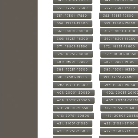
341: 17001-17050
342: 17051-17100
346: 17251-17300
347: 17301-17350
351: 17501-17550
352: 17551-17600
356: 17751-17800
357: 17801-17850
361: 18001-18050
362: 18051-18100
366: 18251-18300
367: 18301-18350
371: 18501-18550
372: 18551-18600
376: 18751-18800
377: 18801-18850
381: 19001-19050
382: 19051-19100
386: 19251-19300
387: 19301-19350
391: 19501-19550
392: 19551-19600
396: 19751-19800
397: 19801-19850
401: 20001-20050
402: 20051-2010
406: 20251-20300
407: 20301-2035
411: 20501-20550
412: 20551-20600
416: 20751-20800
417: 20801-2085
421: 21001-21050
422: 21051-21100
426: 21251-21300
427: 21301-21350