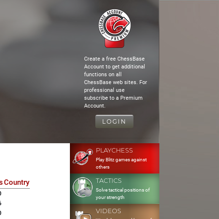
Create a free ChessBase
Account to get additional
functions on all
ChessBase web sites. For
professional use
subscribe to a Premium
Account.
LOGIN
PLAYCHESS
Play Blitz games against
others
TACTICS
s
Country
Solve tactical positions of
0
your strength
6
VIDEOS
0