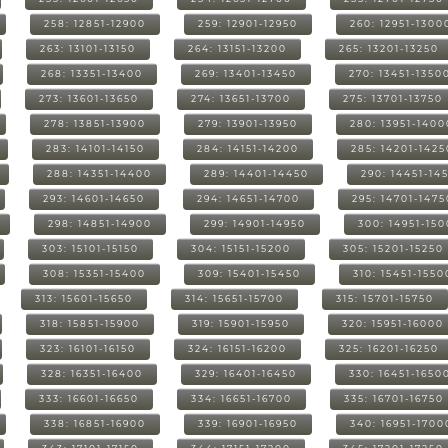
258: 12851-12900
259: 12901-12950
260: 12951-1300
263: 13101-13150
264: 13151-13200
265: 13201-13250
268: 13351-13400
269: 13401-13450
270: 13451-1350
273: 13601-13650
274: 13651-13700
275: 13701-13750
278: 13851-13900
279: 13901-13950
280: 13951-1400
283: 14101-14150
284: 14151-14200
285: 14201-1425
288: 14351-14400
289: 14401-14450
290: 14451-14
293: 14601-14650
294: 14651-14700
295: 14701-1475
298: 14851-14900
299: 14901-14950
300: 14951-15
303: 15101-15150
304: 15151-15200
305: 15201-15250
308: 15351-15400
309: 15401-15450
310: 15451-1550
313: 15601-15650
314: 15651-15700
315: 15701-15750
318: 15851-15900
319: 15901-15950
320: 15951-16000
323: 16101-16150
324: 16151-16200
325: 16201-16250
328: 16351-16400
329: 16401-16450
330: 16451-1650
333: 16601-16650
334: 16651-16700
335: 16701-16750
338: 16851-16900
339: 16901-16950
340: 16951-1700