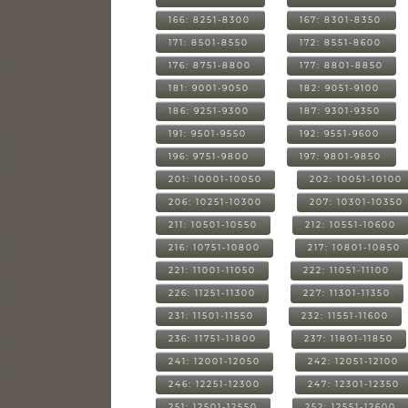
166: 8251-8300
167: 8301-8350
171: 8501-8550
172: 8551-8600
176: 8751-8800
177: 8801-8850
181: 9001-9050
182: 9051-9100
186: 9251-9300
187: 9301-9350
191: 9501-9550
192: 9551-9600
196: 9751-9800
197: 9801-9850
201: 10001-10050
202: 10051-10100
206: 10251-10300
207: 10301-10350
211: 10501-10550
212: 10551-10600
216: 10751-10800
217: 10801-10850
221: 11001-11050
222: 11051-11100
226: 11251-11300
227: 11301-11350
231: 11501-11550
232: 11551-11600
236: 11751-11800
237: 11801-11850
241: 12001-12050
242: 12051-12100
246: 12251-12300
247: 12301-12350
251: 12501-12550
252: 12551-12600