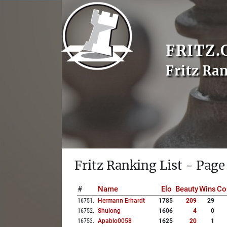
FRITZ.
Fritz Ra
Fritz Ranking List - Page
#
Name
Elo
Beauty
Wins
Co
16751
.
Hermann Erhardt
1785
209
29
16752
.
Shulong
1606
4
0
16753
.
Apablo0058
1625
20
1