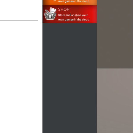
own games in the cloud
SHOP
Store and analyse your
own games in the cloud