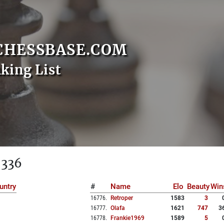
CHESSBASE.COM
nking List
 336
untry
#
Name
Elo
Beauty
Win
16776
.
Retroper
1583
3
16777
.
Olafa
1621
747
3
16778
.
Frankie1969
1589
5