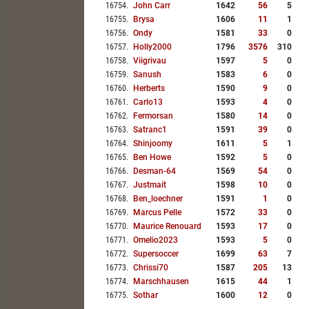
16754
.
John Carr
1642
56
5
16755
.
Brysa
1606
11
1
16756
.
Ondy
1581
33
0
16757
.
Holly2000
1796
3576
310
16758
.
Viigrivau
1597
5
0
16759
.
Sanush
1583
6
0
16760
.
Herberts
1590
9
0
16761
.
Carlo13
1593
4
0
16762
.
Fermorsan
1580
14
0
16763
.
Satranc1
1591
39
0
16764
.
Shinjoomy
1611
5
1
16765
.
Ben Howe
1592
5
0
16766
.
Desman-64
1569
54
0
16767
.
Justmait
1598
10
0
16768
.
Ben_loechner
1591
1
0
16769
.
Marcus Pelle
1572
33
0
16770
.
Maurice Renouard
1593
17
0
16771
.
Omelio2023
1593
5
0
16772
.
Supersoccer
1699
63
7
16773
.
Chrissi70
1587
205
13
16774
.
Marschhausen
1615
44
1
16775
.
Sothar
1600
12
0