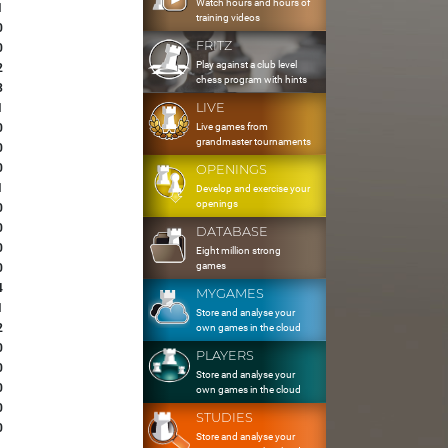
Watch hours and hours of
1
training videos
0
FRITZ
0
Play against a club level
2
chess program with hints
3
LIVE
1
Live games from
0
grandmaster tournaments
0
0
OPENINGS
1
Develop and exercise your
openings
0
0
DATABASE
0
Eight million strong
games
0
4
MYGAMES
1
Store and analyse your
2
own games in the cloud
0
PLAYERS
0
Store and analyse your
0
own games in the cloud
0
STUDIES
0
Store and analyse your