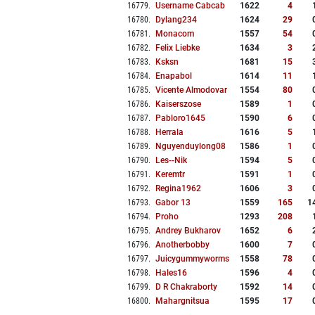
16779
.
Username Cabcab
1622
4
16780
.
Dylang234
1624
29
16781
.
Monacom
1557
54
16782
.
Felix Liebke
1634
3
16783
.
Ksksn
1681
15
16784
.
Enapabol
1614
11
16785
.
Vicente Almodovar
1554
80
16786
.
Kaiserszose
1589
1
16787
.
Pabloro1645
1590
6
16788
.
Herrala
1616
5
16789
.
Nguyenduylong08
1586
1
16790
.
Les--nik
1594
5
16791
.
Keremtr
1591
1
16792
.
Regina1962
1606
3
16793
.
Gabor 13
1559
165
1
16794
.
Proho
1293
208
16795
.
Andrey Bukharov
1652
6
16796
.
Anotherbobby
1600
7
16797
.
Juicygummyworms
1558
78
16798
.
Hales16
1596
4
16799
.
D R Chakraborty
1592
14
16800
.
Mahargnitsua
1595
17