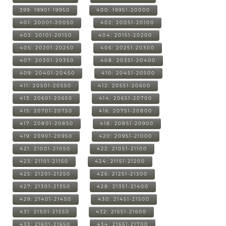
399: 19901-19950
400: 19951-20000
401: 20001-20050
402: 20051-20100
403: 20101-20150
404: 20151-20200
405: 20201-20250
406: 20251-20300
407: 20301-20350
408: 20351-20400
409: 20401-20450
410: 20451-20500
411: 20501-20550
412: 20551-20600
413: 20601-20650
414: 20651-20700
415: 20701-20750
416: 20751-20800
417: 20801-20850
418: 20851-20900
419: 20901-20950
420: 20951-21000
421: 21001-21050
422: 21051-21100
423: 21101-21150
424: 21151-21200
425: 21201-21250
426: 21251-21300
427: 21301-21350
428: 21351-21400
429: 21401-21450
430: 21451-21500
431: 21501-21550
432: 21551-21600
433: 21601-21650
434: 21651-21700