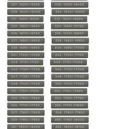
327: 16301-16350
328: 16351-16400
329: 16401-16450
330: 16451-16500
331: 16501-16550
332: 16551-16600
333: 16601-16650
334: 16651-16700
335: 16701-16750
336: 16751-16800
337: 16801-16850
338: 16851-16900
339: 16901-16950
340: 16951-17000
341: 17001-17050
342: 17051-17100
343: 17101-17150
344: 17151-17200
345: 17201-17250
346: 17251-17300
347: 17301-17350
348: 17351-17400
349: 17401-17450
350: 17451-17500
351: 17501-17550
352: 17551-17600
353: 17601-17650
354: 17651-17700
355: 17701-17750
356: 17751-17800
357: 17801-17850
358: 17851-17900
359: 17901-17950
360: 17951-18000
361: 18001-18050
362: 18051-18100