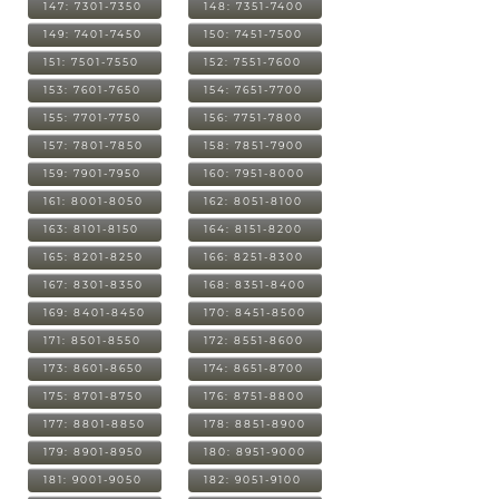
147: 7301-7350
148: 7351-7400
149: 7401-7450
150: 7451-7500
151: 7501-7550
152: 7551-7600
153: 7601-7650
154: 7651-7700
155: 7701-7750
156: 7751-7800
157: 7801-7850
158: 7851-7900
159: 7901-7950
160: 7951-8000
161: 8001-8050
162: 8051-8100
163: 8101-8150
164: 8151-8200
165: 8201-8250
166: 8251-8300
167: 8301-8350
168: 8351-8400
169: 8401-8450
170: 8451-8500
171: 8501-8550
172: 8551-8600
173: 8601-8650
174: 8651-8700
175: 8701-8750
176: 8751-8800
177: 8801-8850
178: 8851-8900
179: 8901-8950
180: 8951-9000
181: 9001-9050
182: 9051-9100