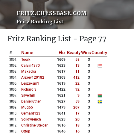
FRITZ.CHESSBASE.COM
Fritz Ranking List
Fritz Ranking List - Page 77
#
Name
Elo
Beauty
Wins
Country
3801
.
Toork
1609
58
3
3802
.
Calvin4370
1623
13
3
3803
.
Maxacka
1617
11
3
3804
.
Alexey120182
1303
412
3
3805
.
Leszeksm1
1619
22
3
3806
.
Richard 3
1422
92
3
3807
.
Silverhill
1621
9
3
3808
.
Danielluther
1627
59
3
3809
.
Mug65
1479
207
3
3810
.
Gerhard123
1641
17
3
3811
.
Solidwrench
1623
20
3
3812
.
Christine Steiger
1616
18
3
3813
.
Ottop
1646
16
3