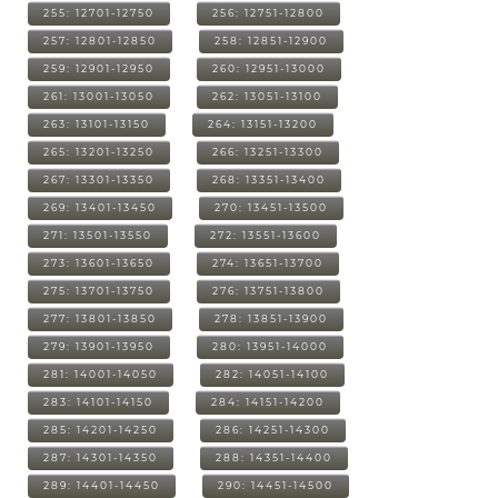
255: 12701-12750
256: 12751-12800
257: 12801-12850
258: 12851-12900
259: 12901-12950
260: 12951-13000
261: 13001-13050
262: 13051-13100
263: 13101-13150
264: 13151-13200
265: 13201-13250
266: 13251-13300
267: 13301-13350
268: 13351-13400
269: 13401-13450
270: 13451-13500
271: 13501-13550
272: 13551-13600
273: 13601-13650
274: 13651-13700
275: 13701-13750
276: 13751-13800
277: 13801-13850
278: 13851-13900
279: 13901-13950
280: 13951-14000
281: 14001-14050
282: 14051-14100
283: 14101-14150
284: 14151-14200
285: 14201-14250
286: 14251-14300
287: 14301-14350
288: 14351-14400
289: 14401-14450
290: 14451-14500