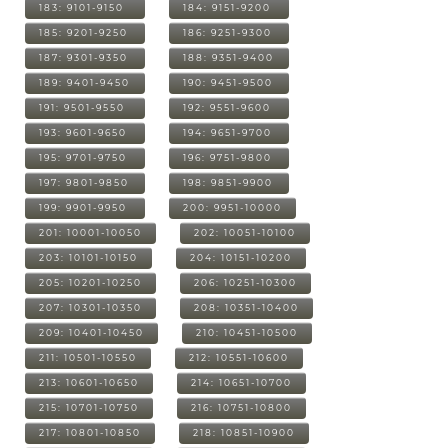
183: 9101-9150
184: 9151-9200
185: 9201-9250
186: 9251-9300
187: 9301-9350
188: 9351-9400
189: 9401-9450
190: 9451-9500
191: 9501-9550
192: 9551-9600
193: 9601-9650
194: 9651-9700
195: 9701-9750
196: 9751-9800
197: 9801-9850
198: 9851-9900
199: 9901-9950
200: 9951-10000
201: 10001-10050
202: 10051-10100
203: 10101-10150
204: 10151-10200
205: 10201-10250
206: 10251-10300
207: 10301-10350
208: 10351-10400
209: 10401-10450
210: 10451-10500
211: 10501-10550
212: 10551-10600
213: 10601-10650
214: 10651-10700
215: 10701-10750
216: 10751-10800
217: 10801-10850
218: 10851-10900