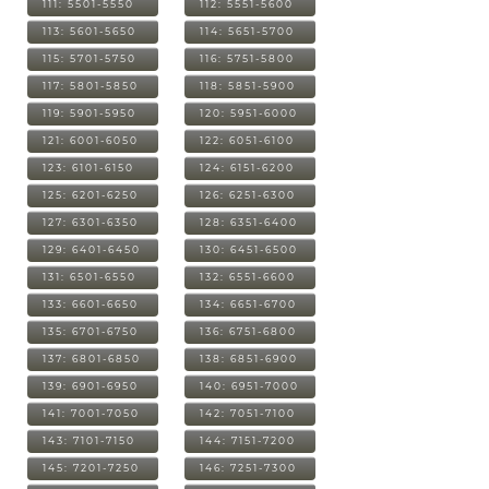
111: 5501-5550
112: 5551-5600
113: 5601-5650
114: 5651-5700
115: 5701-5750
116: 5751-5800
117: 5801-5850
118: 5851-5900
119: 5901-5950
120: 5951-6000
121: 6001-6050
122: 6051-6100
123: 6101-6150
124: 6151-6200
125: 6201-6250
126: 6251-6300
127: 6301-6350
128: 6351-6400
129: 6401-6450
130: 6451-6500
131: 6501-6550
132: 6551-6600
133: 6601-6650
134: 6651-6700
135: 6701-6750
136: 6751-6800
137: 6801-6850
138: 6851-6900
139: 6901-6950
140: 6951-7000
141: 7001-7050
142: 7051-7100
143: 7101-7150
144: 7151-7200
145: 7201-7250
146: 7251-7300