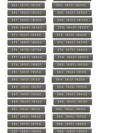
363: 18101-18150
364: 18151-18200
365: 18201-18250
366: 18251-18300
367: 18301-18350
368: 18351-18400
369: 18401-18450
370: 18451-18500
371: 18501-18550
372: 18551-18600
373: 18601-18650
374: 18651-18700
375: 18701-18750
376: 18751-18800
377: 18801-18850
378: 18851-18900
379: 18901-18950
380: 18951-19000
381: 19001-19050
382: 19051-19100
383: 19101-19150
384: 19151-19200
385: 19201-19250
386: 19251-19300
387: 19301-19350
388: 19351-19400
389: 19401-19450
390: 19451-19500
391: 19501-19550
392: 19551-19600
393: 19601-19650
394: 19651-19700
395: 19701-19750
396: 19751-19800
397: 19801-19850
398: 19851-19900