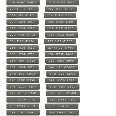
219: 10901-10950
220: 10951-11000
221: 11001-11050
222: 11051-11100
223: 11101-11150
224: 11151-11200
225: 11201-11250
226: 11251-11300
227: 11301-11350
228: 11351-11400
229: 11401-11450
230: 11451-11500
231: 11501-11550
232: 11551-11600
233: 11601-11650
234: 11651-11700
235: 11701-11750
236: 11751-11800
237: 11801-11850
238: 11851-11900
239: 11901-11950
240: 11951-12000
241: 12001-12050
242: 12051-12100
243: 12101-12150
244: 12151-12200
245: 12201-12250
246: 12251-12300
247: 12301-12350
248: 12351-12400
249: 12401-12450
250: 12451-12500
251: 12501-12550
252: 12551-12600
253: 12601-12650
254: 12651-12700