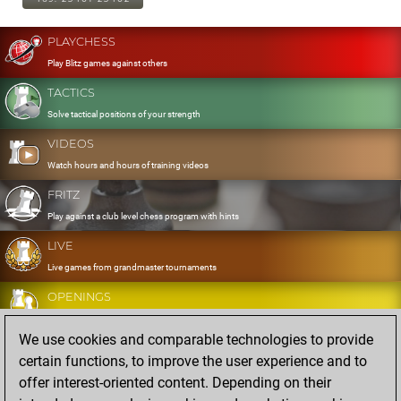
PLAYCHESS
Play Blitz games against others
TACTICS
Solve tactical positions of your strength
VIDEOS
Watch hours and hours of training videos
FRITZ
Play against a club level chess program with hints
LIVE
Live games from grandmaster tournaments
OPENINGS
Develop and exercise your openings
We use cookies and comparable technologies to provide
DATABASE
certain functions, to improve the user experience and to
Eight million strong games
offer interest-oriented content. Depending on their
MYGAMES