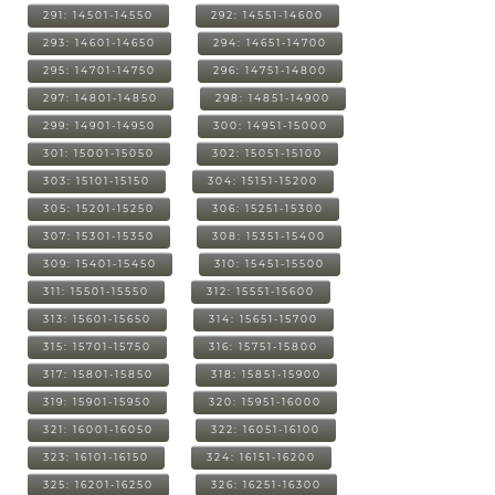
291: 14501-14550
292: 14551-14600
293: 14601-14650
294: 14651-14700
295: 14701-14750
296: 14751-14800
297: 14801-14850
298: 14851-14900
299: 14901-14950
300: 14951-15000
301: 15001-15050
302: 15051-15100
303: 15101-15150
304: 15151-15200
305: 15201-15250
306: 15251-15300
307: 15301-15350
308: 15351-15400
309: 15401-15450
310: 15451-15500
311: 15501-15550
312: 15551-15600
313: 15601-15650
314: 15651-15700
315: 15701-15750
316: 15751-15800
317: 15801-15850
318: 15851-15900
319: 15901-15950
320: 15951-16000
321: 16001-16050
322: 16051-16100
323: 16101-16150
324: 16151-16200
325: 16201-16250
326: 16251-16300