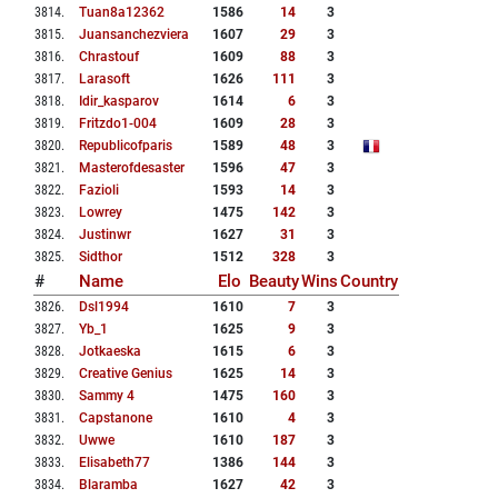
3814
.
Tuan8a12362
1586
14
3
3815
.
Juansanchezviera
1607
29
3
3816
.
Chrastouf
1609
88
3
3817
.
Larasoft
1626
111
3
3818
.
Idir_kasparov
1614
6
3
3819
.
Fritzdo1-004
1609
28
3
3820
.
Republicofparis
1589
48
3
3821
.
Masterofdesaster
1596
47
3
3822
.
Fazioli
1593
14
3
3823
.
Lowrey
1475
142
3
3824
.
Justinwr
1627
31
3
3825
.
Sidthor
1512
328
3
#
Name
Elo
Beauty
Wins
Country
3826
.
Dsl1994
1610
7
3
3827
.
Yb_1
1625
9
3
3828
.
Jotkaeska
1615
6
3
3829
.
Creative Genius
1625
14
3
3830
.
Sammy 4
1475
160
3
3831
.
Capstanone
1610
4
3
3832
.
Uwwe
1610
187
3
3833
.
Elisabeth77
1386
144
3
3834
.
Blaramba
1627
42
3