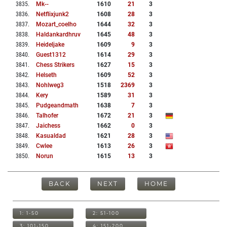
3835
.
Mk--
1610
21
3
3836
.
Netflixjunk2
1608
28
3
3837
.
Mozart_coelho
1644
32
3
3838
.
Haldankardhruv
1645
48
3
3839
.
Heideljake
1609
9
3
3840
.
Guest1312
1614
29
3
3841
.
Chess Strikers
1627
15
3
3842
.
Helseth
1609
52
3
3843
.
Nohlweg3
1518
2369
3
3844
.
Kery
1589
31
3
3845
.
Pudgeandmath
1638
7
3
3846
.
Talhofer
1672
21
3
3847
.
Jaichess
1662
0
3
3848
.
Kasualdad
1621
28
3
3849
.
Cwlee
1613
26
3
3850
.
Norun
1615
13
3
BACK
NEXT
HOME
1: 1-50
2: 51-100
3: 101-150
4: 151-200