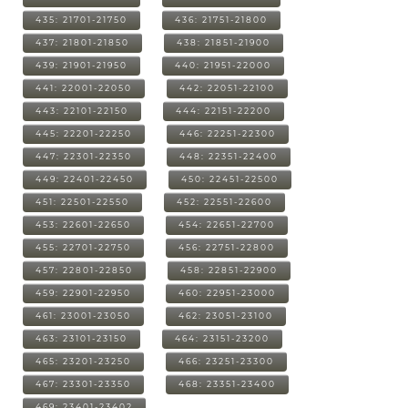
435: 21701-21750
436: 21751-21800
437: 21801-21850
438: 21851-21900
439: 21901-21950
440: 21951-22000
441: 22001-22050
442: 22051-22100
443: 22101-22150
444: 22151-22200
445: 22201-22250
446: 22251-22300
447: 22301-22350
448: 22351-22400
449: 22401-22450
450: 22451-22500
451: 22501-22550
452: 22551-22600
453: 22601-22650
454: 22651-22700
455: 22701-22750
456: 22751-22800
457: 22801-22850
458: 22851-22900
459: 22901-22950
460: 22951-23000
461: 23001-23050
462: 23051-23100
463: 23101-23150
464: 23151-23200
465: 23201-23250
466: 23251-23300
467: 23301-23350
468: 23351-23400
469: 23401-23402