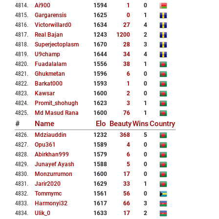
4814
.
Ai900
1594
1
0
4815
.
Gargarensis
1625
0
1
4816
.
Victorwillard0
1634
27
4
4817
.
Real Bajan
1243
1200
2
4818
.
Superjectoplasm
1670
28
3
4819
.
U9champ
1644
34
4
4820
.
Fuadalalam
1556
38
1
4821
.
Ghukmetan
1596
6
0
4822
.
Barkat000
1593
1
0
4823
.
Kawsar
1600
2
0
4824
.
Promit_shohugh
1623
3
1
4825
.
Md Masud Rana
1600
76
1
#
Name
Elo
Beauty
Wins
Country
4826
.
Mdziauddin
1232
368
5
4827
.
Opu361
1589
4
0
4828
.
Abirkhan999
1579
6
0
4829
.
Junayef Ayash
1588
5
0
4830
.
Monzurrumon
1600
17
0
4831
.
Jarir2020
1629
33
1
4832
.
Tommymc
1561
56
0
4833
.
Harmonyi32
1617
66
3
4834
.
Ulik_0
1633
17
2