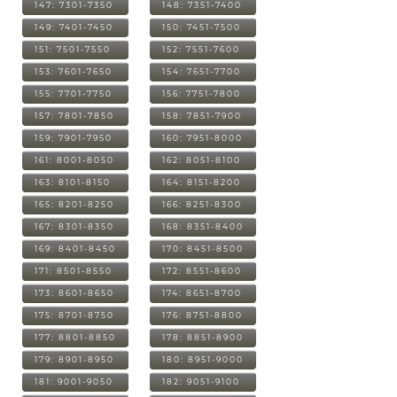
147: 7301-7350
148: 7351-7400
149: 7401-7450
150: 7451-7500
151: 7501-7550
152: 7551-7600
153: 7601-7650
154: 7651-7700
155: 7701-7750
156: 7751-7800
157: 7801-7850
158: 7851-7900
159: 7901-7950
160: 7951-8000
161: 8001-8050
162: 8051-8100
163: 8101-8150
164: 8151-8200
165: 8201-8250
166: 8251-8300
167: 8301-8350
168: 8351-8400
169: 8401-8450
170: 8451-8500
171: 8501-8550
172: 8551-8600
173: 8601-8650
174: 8651-8700
175: 8701-8750
176: 8751-8800
177: 8801-8850
178: 8851-8900
179: 8901-8950
180: 8951-9000
181: 9001-9050
182: 9051-9100