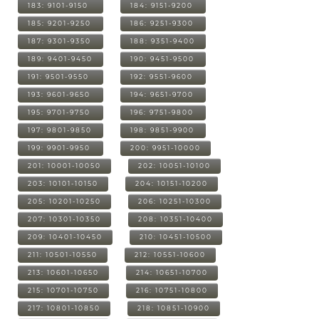
183: 9101-9150
184: 9151-9200
185: 9201-9250
186: 9251-9300
187: 9301-9350
188: 9351-9400
189: 9401-9450
190: 9451-9500
191: 9501-9550
192: 9551-9600
193: 9601-9650
194: 9651-9700
195: 9701-9750
196: 9751-9800
197: 9801-9850
198: 9851-9900
199: 9901-9950
200: 9951-10000
201: 10001-10050
202: 10051-10100
203: 10101-10150
204: 10151-10200
205: 10201-10250
206: 10251-10300
207: 10301-10350
208: 10351-10400
209: 10401-10450
210: 10451-10500
211: 10501-10550
212: 10551-10600
213: 10601-10650
214: 10651-10700
215: 10701-10750
216: 10751-10800
217: 10801-10850
218: 10851-10900