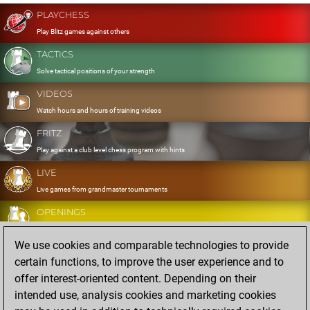
PLAYCHESS
Play Blitz games against others
TACTICS
Solve tactical positions of your strength
VIDEOS
Watch hours and hours of training videos
FRITZ
Play against a club level chess program with hints
LIVE
Live games from grandmaster tournaments
OPENINGS
Develop and exercise your openings
We use cookies and comparable technologies to provide
DATABASE
certain functions, to improve the user experience and to
Eight million strong games
offer interest-oriented content. Depending on their
MYGAMES
intended use, analysis cookies and marketing cookies
Store and analyse your own games in the cloud