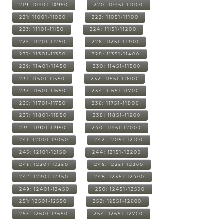
219: 10901-10950
220: 10951-11000
221: 11001-11050
222: 11051-11100
223: 11101-11150
224: 11151-11200
225: 11201-11250
226: 11251-11300
227: 11301-11350
228: 11351-11400
229: 11401-11450
230: 11451-11500
231: 11501-11550
232: 11551-11600
233: 11601-11650
234: 11651-11700
235: 11701-11750
236: 11751-11800
237: 11801-11850
238: 11851-11900
239: 11901-11950
240: 11951-12000
241: 12001-12050
242: 12051-12100
243: 12101-12150
244: 12151-12200
245: 12201-12250
246: 12251-12300
247: 12301-12350
248: 12351-12400
249: 12401-12450
250: 12451-12500
251: 12501-12550
252: 12551-12600
253: 12601-12650
254: 12651-12700