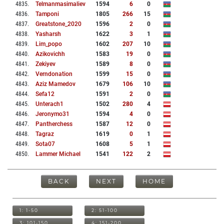
4835
.
Telmanmasimaliev
1594
6
0
4836
.
Tamponi
1805
266
15
4837
.
Greatstone_2020
1596
2
0
4838
.
Yasharsh
1622
3
1
4839
.
Lim_popo
1602
207
10
4840
.
Azikovichh
1583
19
0
4841
.
Zekiyev
1589
8
0
4842
.
Verndonation
1599
15
0
4843
.
Aziz Mamedov
1679
106
10
4844
.
Sefa12
1591
2
0
4845
.
Unterach1
1502
280
4
4846
.
Jeronymo31
1594
4
0
4847
.
Pantherchess
1587
12
0
4848
.
Tagraz
1619
0
1
4849
.
Sota07
1608
5
1
4850
.
Lammer Michael
1541
122
2
BACK
NEXT
HOME
1: 1-50
2: 51-100
3: 101-150
4: 151-200