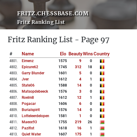
FRITZ.CHESSBASE.COM
Fritz Ranking List
Fritz Ranking List - Page 97
#
Name
Elo
Beauty
Wins
Country
4801
.
Eimenz
1575
9
0
4802
.
Epicure62
1745
312
18
4803
.
Garry Blunder
1601
5
0
4804
.
Jver
1612
4
1
4805
.
State06
1588
14
0
4806
.
Matsopdebeeck
1576
3
0
4807
.
Roelm8
1612
12
1
4808
.
Pogacar
1606
6
0
4809
.
Burialspirit
1576
14
0
4810
.
Lotteleerdelopen
1581
1
0
4811
.
Maexx93
1755
219
26
4812
.
Pazifist
1618
16
1
4813
.
Quiet Water
1607
175
1