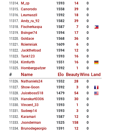
11314
.
M_cp
1593
14
0
11315
.
Canorodo
1558
39
0
11316
.
Leumaszil
1592
18
0
11317
.
Andy_ra_92
1582
39
0
11318
.
Fischerkaspa
1587
7
0
11319
.
Bsinger74
1594
17
0
11320
.
Goldace
1568
36
0
11321
.
Rciemniak
1609
6
0
11322
.
Jackthetoad
1594
12
0
11323
.
Tank123
1593
16
0
11324
.
Kimfurth
1551
16
0
11325
.
Hombergpatzer
1592
1
0
#
Name
Elo
Beauty
Wins
Land
11326
.
Nathaniels24
1552
28
0
11327
.
Show-Goon
1592
3
0
11328
.
Juiceboss518
1479
54
0
11329
.
Hanskurt0306
1593
30
0
11330
.
Vincent_33
1593
1
0
11331
.
Sudeep14
1593
3
0
11332
.
Karamari
1587
12
0
11333
.
Jsonderman
1525
158
0
11334
.
Brunodegeorgio
1591
12
0