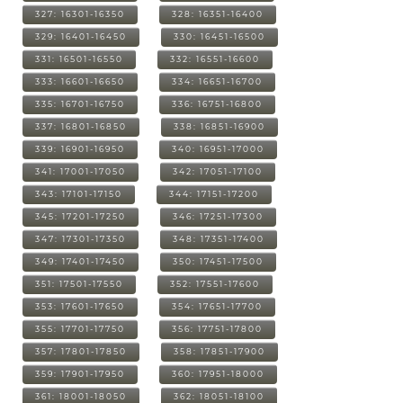
327: 16301-16350
328: 16351-16400
329: 16401-16450
330: 16451-16500
331: 16501-16550
332: 16551-16600
333: 16601-16650
334: 16651-16700
335: 16701-16750
336: 16751-16800
337: 16801-16850
338: 16851-16900
339: 16901-16950
340: 16951-17000
341: 17001-17050
342: 17051-17100
343: 17101-17150
344: 17151-17200
345: 17201-17250
346: 17251-17300
347: 17301-17350
348: 17351-17400
349: 17401-17450
350: 17451-17500
351: 17501-17550
352: 17551-17600
353: 17601-17650
354: 17651-17700
355: 17701-17750
356: 17751-17800
357: 17801-17850
358: 17851-17900
359: 17901-17950
360: 17951-18000
361: 18001-18050
362: 18051-18100