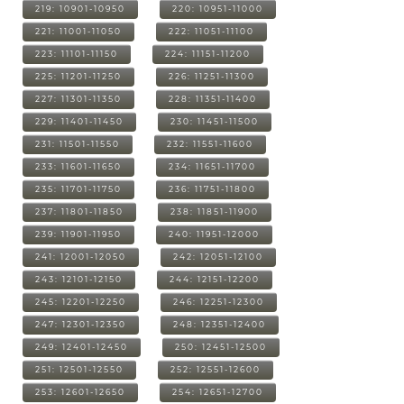
219: 10901-10950
220: 10951-11000
221: 11001-11050
222: 11051-11100
223: 11101-11150
224: 11151-11200
225: 11201-11250
226: 11251-11300
227: 11301-11350
228: 11351-11400
229: 11401-11450
230: 11451-11500
231: 11501-11550
232: 11551-11600
233: 11601-11650
234: 11651-11700
235: 11701-11750
236: 11751-11800
237: 11801-11850
238: 11851-11900
239: 11901-11950
240: 11951-12000
241: 12001-12050
242: 12051-12100
243: 12101-12150
244: 12151-12200
245: 12201-12250
246: 12251-12300
247: 12301-12350
248: 12351-12400
249: 12401-12450
250: 12451-12500
251: 12501-12550
252: 12551-12600
253: 12601-12650
254: 12651-12700