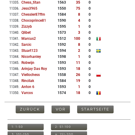
11335
.
Chess_titan
1563
35
0
11336
.
Jess3965
1550
75
0
11337
.
Chessler87ffm
1584
8
0
11338
.
Chocoprince81
1590
4
0
11339
.
Zizzyb
1595
1
0
11340
.
Qlibet
1573
3
0
11341
.
Marcus2
1512
100
0
11342
.
Sarcic
1592
8
0
11343
.
Stuart123
1594
2
0
11344
.
Nicorhanley
1598
1
0
11345
.
Robwijn
1593
11
0
11346
.
Arinjay Das Roy
1593
18
0
11347
.
Viellochess
1558
26
0
11348
.
Rincilak
1584
19
0
11349
.
Anton 6
1593
1
0
11350
.
Varcos
1574
18
0
ZURÜCK
VOR
STARTSEITE
1: 1-50
2: 51-100
3: 101-150
4: 151-200