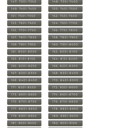
147: 7301-7350
148: 7351-7400
149: 7401-7450
150: 7451-7500
151: 7501-7550
152: 7551-7600
153: 7601-7650
154: 7651-7700
155: 7701-7750
156: 7751-7800
157: 7801-7850
158: 7851-7900
159: 7901-7950
160: 7951-8000
161: 8001-8050
162: 8051-8100
163: 8101-8150
164: 8151-8200
165: 8201-8250
166: 8251-8300
167: 8301-8350
168: 8351-8400
169: 8401-8450
170: 8451-8500
171: 8501-8550
172: 8551-8600
173: 8601-8650
174: 8651-8700
175: 8701-8750
176: 8751-8800
177: 8801-8850
178: 8851-8900
179: 8901-8950
180: 8951-9000
181: 9001-9050
182: 9051-9100