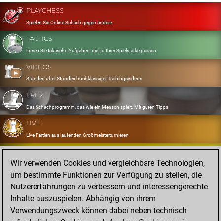
PLAYCHESS
Spielen Sie Online Schach gegen andere
TACTICS
Lösen Sie taktische Aufgaben, die zu Ihrer Spielstärke passen
VIDEOS
Stunden über Stunden hochklassiger Trainingsvideos
FRITZ
Das Schachprogramm, das wie ein Mensch spielt. Mit guten Tipps
LIVE
Live Partien aus laufenden Großmeisterturnieren
OPENINGS
Wir verwenden Cookies und vergleichbare Technologien,
Erfassen und Üben Sie Ihr Eröffnungsrepertoire
um bestimmte Funktionen zur Verfügung zu stellen, die
DATABASE
Nutzererfahrungen zu verbessern und interessengerechte
Acht Millionen starke Partien
Inhalte auszuspielen. Abhängig von ihrem
MYGAMES
Verwendungszweck können dabei neben technisch
Speichern und analysieren Sie eigene Partien in der Cloud