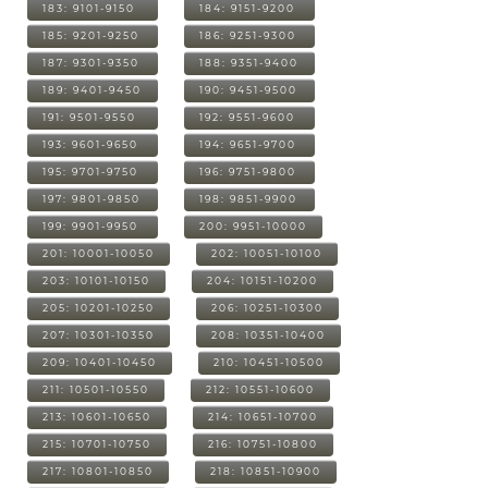
183: 9101-9150
184: 9151-9200
185: 9201-9250
186: 9251-9300
187: 9301-9350
188: 9351-9400
189: 9401-9450
190: 9451-9500
191: 9501-9550
192: 9551-9600
193: 9601-9650
194: 9651-9700
195: 9701-9750
196: 9751-9800
197: 9801-9850
198: 9851-9900
199: 9901-9950
200: 9951-10000
201: 10001-10050
202: 10051-10100
203: 10101-10150
204: 10151-10200
205: 10201-10250
206: 10251-10300
207: 10301-10350
208: 10351-10400
209: 10401-10450
210: 10451-10500
211: 10501-10550
212: 10551-10600
213: 10601-10650
214: 10651-10700
215: 10701-10750
216: 10751-10800
217: 10801-10850
218: 10851-10900