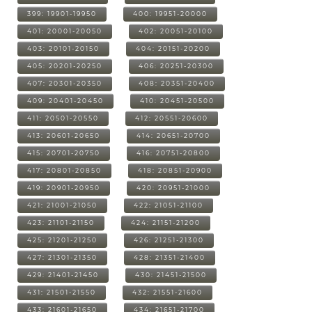
399: 19901-19950
400: 19951-20000
401: 20001-20050
402: 20051-20100
403: 20101-20150
404: 20151-20200
405: 20201-20250
406: 20251-20300
407: 20301-20350
408: 20351-20400
409: 20401-20450
410: 20451-20500
411: 20501-20550
412: 20551-20600
413: 20601-20650
414: 20651-20700
415: 20701-20750
416: 20751-20800
417: 20801-20850
418: 20851-20900
419: 20901-20950
420: 20951-21000
421: 21001-21050
422: 21051-21100
423: 21101-21150
424: 21151-21200
425: 21201-21250
426: 21251-21300
427: 21301-21350
428: 21351-21400
429: 21401-21450
430: 21451-21500
431: 21501-21550
432: 21551-21600
433: 21601-21650
434: 21651-21700