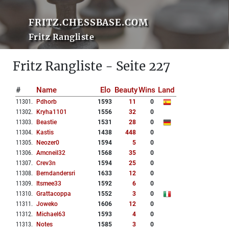
FRITZ.CHESSBASE.COM
Fritz Rangliste
Fritz Rangliste - Seite 227
#
Name
Elo
Beauty
Wins
Land
11301
.
Pdhorb
1593
11
0
11302
.
Kryha1101
1556
32
0
11303
.
Beastie
1531
28
0
11304
.
Kastis
1438
448
0
11305
.
Neozer0
1594
5
0
11306
.
Amcneil32
1568
35
0
11307
.
Crev3n
1594
25
0
11308
.
Berndandersri
1633
12
0
11309
.
Itsmee33
1592
6
0
11310
.
Grattacoppa
1552
3
0
11311
.
Joweko
1606
12
0
11312
.
Michael63
1593
4
0
11313
.
Notes
1585
3
0