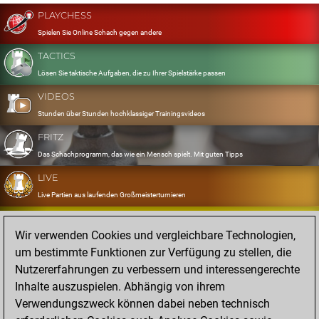
PLAYCHESS
Spielen Sie Online Schach gegen andere
TACTICS
Lösen Sie taktische Aufgaben, die zu Ihrer Spielstärke passen
VIDEOS
Stunden über Stunden hochklassiger Trainingsvideos
FRITZ
Das Schachprogramm, das wie ein Mensch spielt. Mit guten Tipps
LIVE
Live Partien aus laufenden Großmeisterturnieren
OPENINGS
Wir verwenden Cookies und vergleichbare Technologien,
Erfassen und Üben Sie Ihr Eröffnungsrepertoire
um bestimmte Funktionen zur Verfügung zu stellen, die
DATABASE
Nutzererfahrungen zu verbessern und interessengerechte
Acht Millionen starke Partien
Inhalte auszuspielen. Abhängig von ihrem
MYGAMES
Verwendungszweck können dabei neben technisch
Speichern und analysieren Sie eigene Partien in der Cloud