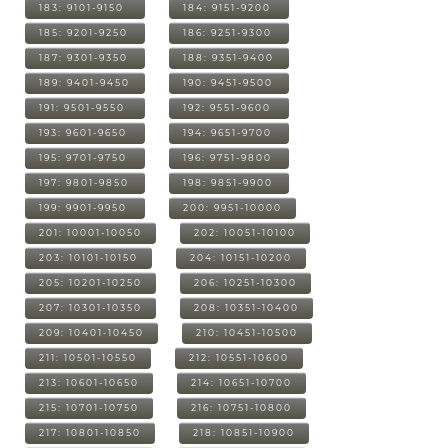
183: 9101-9150
184: 9151-9200
185: 9201-9250
186: 9251-9300
187: 9301-9350
188: 9351-9400
189: 9401-9450
190: 9451-9500
191: 9501-9550
192: 9551-9600
193: 9601-9650
194: 9651-9700
195: 9701-9750
196: 9751-9800
197: 9801-9850
198: 9851-9900
199: 9901-9950
200: 9951-10000
201: 10001-10050
202: 10051-10100
203: 10101-10150
204: 10151-10200
205: 10201-10250
206: 10251-10300
207: 10301-10350
208: 10351-10400
209: 10401-10450
210: 10451-10500
211: 10501-10550
212: 10551-10600
213: 10601-10650
214: 10651-10700
215: 10701-10750
216: 10751-10800
217: 10801-10850
218: 10851-10900