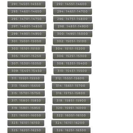
291: 14501-14550
292: 14551-14600
293: 14601-14650
294: 14651-14700
295: 14701-14750
296: 14751-14800
297: 14801-14850
298: 14851-14900
299: 14901-14950
300: 14951-15000
301: 15001-15050
302: 15051-15100
303: 15101-15150
304: 15151-15200
305: 15201-15250
306: 15251-15300
307: 15301-15350
308: 15351-15400
309: 15401-15450
310: 15451-15500
311: 15501-15550
312: 15551-15600
313: 15601-15650
314: 15651-15700
315: 15701-15750
316: 15751-15800
317: 15801-15850
318: 15851-15900
319: 15901-15950
320: 15951-16000
321: 16001-16050
322: 16051-16100
323: 16101-16150
324: 16151-16200
325: 16201-16250
326: 16251-16300