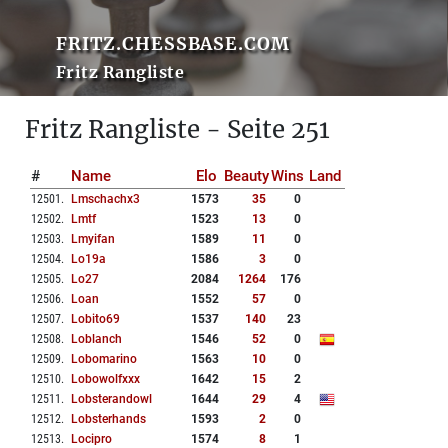
FRITZ.CHESSBASE.COM
Fritz Rangliste
Fritz Rangliste - Seite 251
#
Name
Elo
Beauty
Wins
Land
12501
.
Lmschachx3
1573
35
0
12502
.
Lmtf
1523
13
0
12503
.
Lmyifan
1589
11
0
12504
.
Lo19a
1586
3
0
12505
.
Lo27
2084
1264
176
12506
.
Loan
1552
57
0
12507
.
Lobito69
1537
140
23
12508
.
Loblanch
1546
52
0
12509
.
Lobomarino
1563
10
0
12510
.
Lobowolfxxx
1642
15
2
12511
.
Lobsterandowl
1644
29
4
12512
.
Lobsterhands
1593
2
0
12513
.
Locipro
1574
8
1