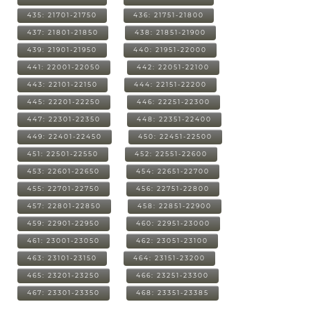
435: 21701-21750
436: 21751-21800
437: 21801-21850
438: 21851-21900
439: 21901-21950
440: 21951-22000
441: 22001-22050
442: 22051-22100
443: 22101-22150
444: 22151-22200
445: 22201-22250
446: 22251-22300
447: 22301-22350
448: 22351-22400
449: 22401-22450
450: 22451-22500
451: 22501-22550
452: 22551-22600
453: 22601-22650
454: 22651-22700
455: 22701-22750
456: 22751-22800
457: 22801-22850
458: 22851-22900
459: 22901-22950
460: 22951-23000
461: 23001-23050
462: 23051-23100
463: 23101-23150
464: 23151-23200
465: 23201-23250
466: 23251-23300
467: 23301-23350
468: 23351-23385