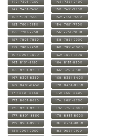
147: 7301-7350
148: 7351-7400
149: 7401-7450
150: 7451-7500
151: 7501-7550
152: 7551-7600
153: 7601-7650
154: 7651-7700
155: 7701-7750
156: 7751-7800
157: 7801-7850
158: 7851-7900
159: 7901-7950
160: 7951-8000
161: 8001-8050
162: 8051-8100
163: 8101-8150
164: 8151-8200
165: 8201-8250
166: 8251-8300
167: 8301-8350
168: 8351-8400
169: 8401-8450
170: 8451-8500
171: 8501-8550
172: 8551-8600
173: 8601-8650
174: 8651-8700
175: 8701-8750
176: 8751-8800
177: 8801-8850
178: 8851-8900
179: 8901-8950
180: 8951-9000
181: 9001-9050
182: 9051-9100