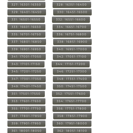
327: 16301-16350
328: 16351-16400
329: 16401-16450
330: 16451-16500
331: 16501-16550
332: 16551-16600
333: 16601-16650
334: 16651-16700
335: 16701-16750
336: 16751-16800
337: 16801-16850
338: 16851-16900
339: 16901-16950
340: 16951-17000
341: 17001-17050
342: 17051-17100
343: 17101-17150
344: 17151-17200
345: 17201-17250
346: 17251-17300
347: 17301-17350
348: 17351-17400
349: 17401-17450
350: 17451-17500
351: 17501-17550
352: 17551-17600
353: 17601-17650
354: 17651-17700
355: 17701-17750
356: 17751-17800
357: 17801-17850
358: 17851-17900
359: 17901-17950
360: 17951-18000
361: 18001-18050
362: 18051-18100