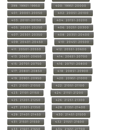
399: 19901-19950
400: 19951-20000
401: 20001-20050
402: 20051-20100
403: 20101-20150
404: 20151-20200
405: 20201-20250
406: 20251-20300
407: 20301-20350
408: 20351-20400
409: 20401-20450
410: 20451-20500
411: 20501-20550
412: 20551-20600
413: 20601-20650
414: 20651-20700
415: 20701-20750
416: 20751-20800
417: 20801-20850
418: 20851-20900
419: 20901-20950
420: 20951-21000
421: 21001-21050
422: 21051-21100
423: 21101-21150
424: 21151-21200
425: 21201-21250
426: 21251-21300
427: 21301-21350
428: 21351-21400
429: 21401-21450
430: 21451-21500
431: 21501-21550
432: 21551-21600
433: 21601-21650
434: 21651-21700