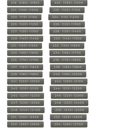
219: 10901-10950
220: 10951-11000
221: 11001-11050
222: 11051-11100
223: 11101-11150
224: 11151-11200
225: 11201-11250
226: 11251-11300
227: 11301-11350
228: 11351-11400
229: 11401-11450
230: 11451-11500
231: 11501-11550
232: 11551-11600
233: 11601-11650
234: 11651-11700
235: 11701-11750
236: 11751-11800
237: 11801-11850
238: 11851-11900
239: 11901-11950
240: 11951-12000
241: 12001-12050
242: 12051-12100
243: 12101-12150
244: 12151-12200
245: 12201-12250
246: 12251-12300
247: 12301-12350
248: 12351-12400
249: 12401-12450
250: 12451-12500
251: 12501-12550
252: 12551-12600
253: 12601-12650
254: 12651-12700