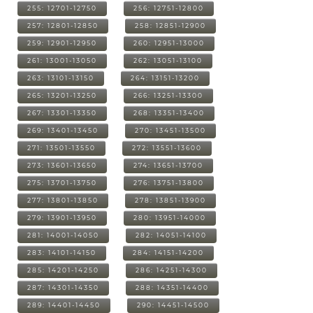
255: 12701-12750
256: 12751-12800
257: 12801-12850
258: 12851-12900
259: 12901-12950
260: 12951-13000
261: 13001-13050
262: 13051-13100
263: 13101-13150
264: 13151-13200
265: 13201-13250
266: 13251-13300
267: 13301-13350
268: 13351-13400
269: 13401-13450
270: 13451-13500
271: 13501-13550
272: 13551-13600
273: 13601-13650
274: 13651-13700
275: 13701-13750
276: 13751-13800
277: 13801-13850
278: 13851-13900
279: 13901-13950
280: 13951-14000
281: 14001-14050
282: 14051-14100
283: 14101-14150
284: 14151-14200
285: 14201-14250
286: 14251-14300
287: 14301-14350
288: 14351-14400
289: 14401-14450
290: 14451-14500