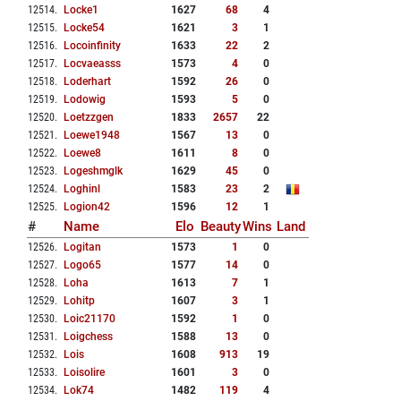
12514
.
Locke1
1627
68
4
12515
.
Locke54
1621
3
1
12516
.
Locoinfinity
1633
22
2
12517
.
Locvaeasss
1573
4
0
12518
.
Loderhart
1592
26
0
12519
.
Lodowig
1593
5
0
12520
.
Loetzzgen
1833
2657
22
12521
.
Loewe1948
1567
13
0
12522
.
Loewe8
1611
8
0
12523
.
Logeshmglk
1629
45
0
12524
.
Loghinl
1583
23
2
12525
.
Logion42
1596
12
1
#
Name
Elo
Beauty
Wins
Land
12526
.
Logitan
1573
1
0
12527
.
Logo65
1577
14
0
12528
.
Loha
1613
7
1
12529
.
Lohitp
1607
3
1
12530
.
Loic21170
1592
1
0
12531
.
Loigchess
1588
13
0
12532
.
Lois
1608
913
19
12533
.
Loisolire
1601
3
0
12534
.
Lok74
1482
119
4