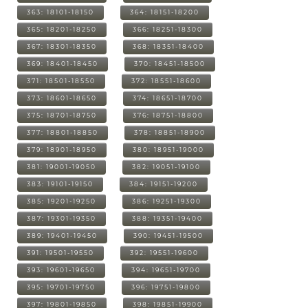
363: 18101-18150
364: 18151-18200
365: 18201-18250
366: 18251-18300
367: 18301-18350
368: 18351-18400
369: 18401-18450
370: 18451-18500
371: 18501-18550
372: 18551-18600
373: 18601-18650
374: 18651-18700
375: 18701-18750
376: 18751-18800
377: 18801-18850
378: 18851-18900
379: 18901-18950
380: 18951-19000
381: 19001-19050
382: 19051-19100
383: 19101-19150
384: 19151-19200
385: 19201-19250
386: 19251-19300
387: 19301-19350
388: 19351-19400
389: 19401-19450
390: 19451-19500
391: 19501-19550
392: 19551-19600
393: 19601-19650
394: 19651-19700
395: 19701-19750
396: 19751-19800
397: 19801-19850
398: 19851-19900