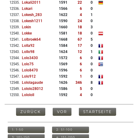
12535
.
Lokali2011
1591
22
0
12536
.
Lokari
1566
6
0
12537
.
Lokesh_283
1622
4
1
12538
.
Lokesh1211
1590
24
0
12539
.
Lokin
1660
18
3
12540
.
Lokke
1581
18
0
12541
.
Lolbroek64
1668
67
5
12542
.
Lolla92
1584
17
0
12543
.
Lollo98
1624
12
1
12544
.
Lolo3430
1572
6
0
12545
.
Lolo75
1569
6
0
12546
.
Lolo8470
1596
6
0
12547
.
Lolo912
1592
1
0
12548
.
Lololagaude
1626
346
8
12549
.
Lololo28012
1586
5
0
12550
.
Lolololl
1592
4
0
ZURÜCK
VOR
STARTSEITE
1: 1-50
2: 51-100
3: 101-150
4: 151-200