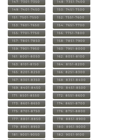
147: 7301-7350
148: 7351-7400
149: 7401-7450
150: 7451-7500
151: 7501-7550
152: 7551-7600
153: 7601-7650
154: 7651-7700
155: 7701-7750
156: 7751-7800
157: 7801-7850
158: 7851-7900
159: 7901-7950
160: 7951-8000
161: 8001-8050
162: 8051-8100
163: 8101-8150
164: 8151-8200
165: 8201-8250
166: 8251-8300
167: 8301-8350
168: 8351-8400
169: 8401-8450
170: 8451-8500
171: 8501-8550
172: 8551-8600
173: 8601-8650
174: 8651-8700
175: 8701-8750
176: 8751-8800
177: 8801-8850
178: 8851-8900
179: 8901-8950
180: 8951-9000
181: 9001-9050
182: 9051-9100