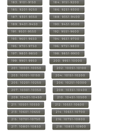
183: 9101-9150
184: 9151-9200
185: 9201-9250
186: 9251-9300
187: 9301-9350
188: 9351-9400
189: 9401-9450
190: 9451-9500
191: 9501-9550
192: 9551-9600
193: 9601-9650
194: 9651-9700
195: 9701-9750
196: 9751-9800
197: 9801-9850
198: 9851-9900
199: 9901-9950
200: 9951-10000
201: 10001-10050
202: 10051-10100
203: 10101-10150
204: 10151-10200
205: 10201-10250
206: 10251-10300
207: 10301-10350
208: 10351-10400
209: 10401-10450
210: 10451-10500
211: 10501-10550
212: 10551-10600
213: 10601-10650
214: 10651-10700
215: 10701-10750
216: 10751-10800
217: 10801-10850
218: 10851-10900