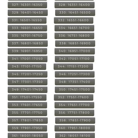
327: 16301-16350
328: 16351-16400
329: 16401-16450
330: 16451-16500
331: 16501-16550
332: 16551-16600
333: 16601-16650
334: 16651-16700
335: 16701-16750
336: 16751-16800
337: 16801-16850
338: 16851-16900
339: 16901-16950
340: 16951-17000
341: 17001-17050
342: 17051-17100
343: 17101-17150
344: 17151-17200
345: 17201-17250
346: 17251-17300
347: 17301-17350
348: 17351-17400
349: 17401-17450
350: 17451-17500
351: 17501-17550
352: 17551-17600
353: 17601-17650
354: 17651-17700
355: 17701-17750
356: 17751-17800
357: 17801-17850
358: 17851-17900
359: 17901-17950
360: 17951-18000
361: 18001-18050
362: 18051-18100