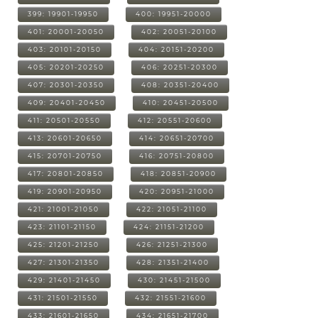
399: 19901-19950
400: 19951-20000
401: 20001-20050
402: 20051-20100
403: 20101-20150
404: 20151-20200
405: 20201-20250
406: 20251-20300
407: 20301-20350
408: 20351-20400
409: 20401-20450
410: 20451-20500
411: 20501-20550
412: 20551-20600
413: 20601-20650
414: 20651-20700
415: 20701-20750
416: 20751-20800
417: 20801-20850
418: 20851-20900
419: 20901-20950
420: 20951-21000
421: 21001-21050
422: 21051-21100
423: 21101-21150
424: 21151-21200
425: 21201-21250
426: 21251-21300
427: 21301-21350
428: 21351-21400
429: 21401-21450
430: 21451-21500
431: 21501-21550
432: 21551-21600
433: 21601-21650
434: 21651-21700