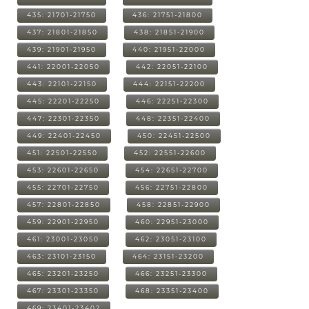
435: 21701-21750
436: 21751-21800
437: 21801-21850
438: 21851-21900
439: 21901-21950
440: 21951-22000
441: 22001-22050
442: 22051-22100
443: 22101-22150
444: 22151-22200
445: 22201-22250
446: 22251-22300
447: 22301-22350
448: 22351-22400
449: 22401-22450
450: 22451-22500
451: 22501-22550
452: 22551-22600
453: 22601-22650
454: 22651-22700
455: 22701-22750
456: 22751-22800
457: 22801-22850
458: 22851-22900
459: 22901-22950
460: 22951-23000
461: 23001-23050
462: 23051-23100
463: 23101-23150
464: 23151-23200
465: 23201-23250
466: 23251-23300
467: 23301-23350
468: 23351-23400
469: 23401-23402