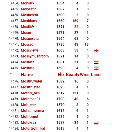
14464
.
Morvark
1594
4
0
14465
.
Moryfatih
1587
1
0
14466
.
Mosbeh90
1600
2
0
14467
.
Moshiach
1660
169
7
14468
.
Mosii69
1591
22
0
14469
.
Mosm
1579
27
1
14470
.
Mosmeister
1564
68
0
14471
.
Mosset
1785
43
13
14472
.
Mossviews
1663
53
4
14473
.
Mossymushroom
1571
14
0
14474
.
Mostafa383
1581
31
0
14475
.
Mostafa88
1590
4
0
#
Name
Elo
Beauty
Wins
Land
14476
.
Mostly_water
1582
16
0
14477
.
Mosttrusted
1623
4
1
14478
.
Mother_hen
1517
121
0
14479
.
Mothman01
1708
40
6
14480
.
Moti_erez
1570
3
0
14481
.
Motiramverma
1615
6
1
14482
.
Motneenot
1585
9
0
14483
.
Motokraz
1597
34
1
14484
.
Motortechnikal
1619
4
1