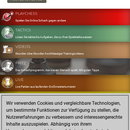
PLAYCHESS
Spielen Sie Online Schach gegen andere
TACTICS
Lösen Sie taktische Aufgaben, die zu Ihrer Spielstärke passen
VIDEOS
Stunden über Stunden hochklassiger Trainingsvideos
FRITZ
Das Schachprogramm, das wie ein Mensch spielt. Mit guten Tipps
LIVE
Live Partien aus laufenden Großmeisterturnieren
OPENINGS
Wir verwenden Cookies und vergleichbare Technologien,
Erfassen und Üben Sie Ihr Eröffnungsrepertoire
um bestimmte Funktionen zur Verfügung zu stellen, die
DATABASE
Nutzererfahrungen zu verbessern und interessengerechte
Acht Millionen starke Partien
Inhalte auszuspielen. Abhängig von ihrem
MYGAMES