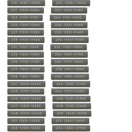
219: 10901-10950
220: 10951-11000
221: 11001-11050
222: 11051-11100
223: 11101-11150
224: 11151-11200
225: 11201-11250
226: 11251-11300
227: 11301-11350
228: 11351-11400
229: 11401-11450
230: 11451-11500
231: 11501-11550
232: 11551-11600
233: 11601-11650
234: 11651-11700
235: 11701-11750
236: 11751-11800
237: 11801-11850
238: 11851-11900
239: 11901-11950
240: 11951-12000
241: 12001-12050
242: 12051-12100
243: 12101-12150
244: 12151-12200
245: 12201-12250
246: 12251-12300
247: 12301-12350
248: 12351-12400
249: 12401-12450
250: 12451-12500
251: 12501-12550
252: 12551-12600
253: 12601-12650
254: 12651-12700