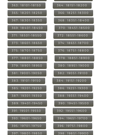
363: 18101-18150
364: 18151-18200
365: 18201-18250
366: 18251-18300
367: 18301-18350
368: 18351-18400
369: 18401-18450
370: 18451-18500
371: 18501-18550
372: 18551-18600
373: 18601-18650
374: 18651-18700
375: 18701-18750
376: 18751-18800
377: 18801-18850
378: 18851-18900
379: 18901-18950
380: 18951-19000
381: 19001-19050
382: 19051-19100
383: 19101-19150
384: 19151-19200
385: 19201-19250
386: 19251-19300
387: 19301-19350
388: 19351-19400
389: 19401-19450
390: 19451-19500
391: 19501-19550
392: 19551-19600
393: 19601-19650
394: 19651-19700
395: 19701-19750
396: 19751-19800
397: 19801-19850
398: 19851-19900