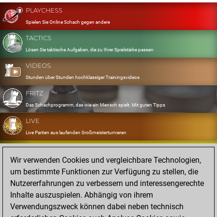
PLAYCHESS
Spielen Sie Online Schach gegen andere
TACTICS
Lösen Sie taktische Aufgaben, die zu Ihrer Spielstärke passen
VIDEOS
Stunden über Stunden hochklassiger Trainingsvideos
FRITZ
Das Schachprogramm, das wie ein Mensch spielt. Mit guten Tipps
LIVE
Live Partien aus laufenden Großmeisterturnieren
OPENINGS
Wir verwenden Cookies und vergleichbare Technologien,
Erfassen und Üben Sie Ihr Eröffnungsrepertoire
um bestimmte Funktionen zur Verfügung zu stellen, die
DATABASE
Nutzererfahrungen zu verbessern und interessengerechte
Acht Millionen starke Partien
Inhalte auszuspielen. Abhängig von ihrem
MYGAMES
Verwendungszweck können dabei neben technisch
Speichern und analysieren Sie eigene Partien in der Cloud