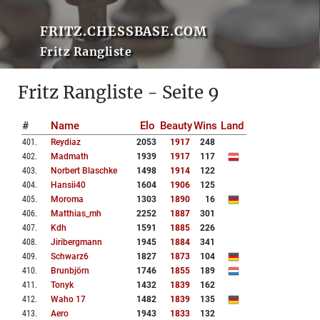
FRITZ.CHESSBASE.COM
Fritz Rangliste
Fritz Rangliste - Seite 9
#
Name
Elo
Beauty
Wins
Land
401
.
Reydiaz
2053
1917
248
402
.
Madmath
1939
1917
117
403
.
Norbert Blaschke
1498
1914
122
404
.
Hansii40
1604
1906
125
405
.
Moroma
1303
1890
16
406
.
Matthias_mh
2252
1887
301
407
.
Kdh
1591
1885
226
408
.
Jiribergmann
1945
1884
341
409
.
Schwarz6
1827
1873
104
410
.
Brunbjörn
1746
1855
189
411
.
Tonyk
1432
1839
162
412
.
Waho 17
1482
1839
135
413
.
Aero
1943
1833
132