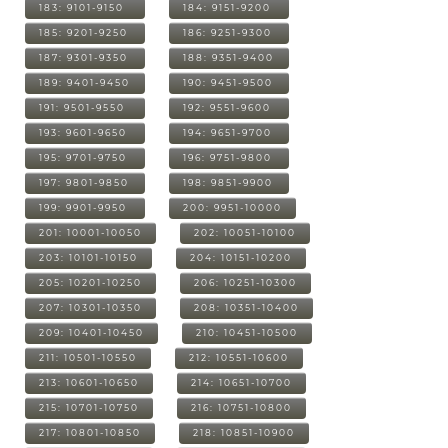
183: 9101-9150
184: 9151-9200
185: 9201-9250
186: 9251-9300
187: 9301-9350
188: 9351-9400
189: 9401-9450
190: 9451-9500
191: 9501-9550
192: 9551-9600
193: 9601-9650
194: 9651-9700
195: 9701-9750
196: 9751-9800
197: 9801-9850
198: 9851-9900
199: 9901-9950
200: 9951-10000
201: 10001-10050
202: 10051-10100
203: 10101-10150
204: 10151-10200
205: 10201-10250
206: 10251-10300
207: 10301-10350
208: 10351-10400
209: 10401-10450
210: 10451-10500
211: 10501-10550
212: 10551-10600
213: 10601-10650
214: 10651-10700
215: 10701-10750
216: 10751-10800
217: 10801-10850
218: 10851-10900