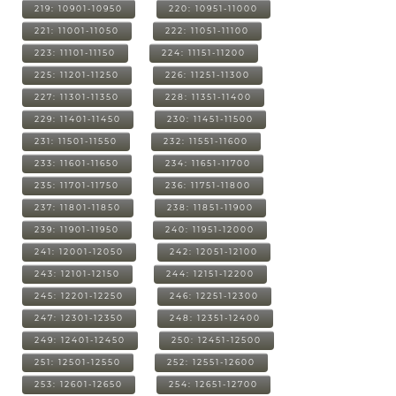
219: 10901-10950
220: 10951-11000
221: 11001-11050
222: 11051-11100
223: 11101-11150
224: 11151-11200
225: 11201-11250
226: 11251-11300
227: 11301-11350
228: 11351-11400
229: 11401-11450
230: 11451-11500
231: 11501-11550
232: 11551-11600
233: 11601-11650
234: 11651-11700
235: 11701-11750
236: 11751-11800
237: 11801-11850
238: 11851-11900
239: 11901-11950
240: 11951-12000
241: 12001-12050
242: 12051-12100
243: 12101-12150
244: 12151-12200
245: 12201-12250
246: 12251-12300
247: 12301-12350
248: 12351-12400
249: 12401-12450
250: 12451-12500
251: 12501-12550
252: 12551-12600
253: 12601-12650
254: 12651-12700