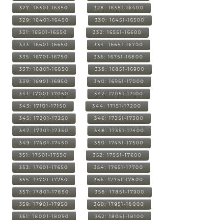
327: 16301-16350
328: 16351-16400
329: 16401-16450
330: 16451-16500
331: 16501-16550
332: 16551-16600
333: 16601-16650
334: 16651-16700
335: 16701-16750
336: 16751-16800
337: 16801-16850
338: 16851-16900
339: 16901-16950
340: 16951-17000
341: 17001-17050
342: 17051-17100
343: 17101-17150
344: 17151-17200
345: 17201-17250
346: 17251-17300
347: 17301-17350
348: 17351-17400
349: 17401-17450
350: 17451-17500
351: 17501-17550
352: 17551-17600
353: 17601-17650
354: 17651-17700
355: 17701-17750
356: 17751-17800
357: 17801-17850
358: 17851-17900
359: 17901-17950
360: 17951-18000
361: 18001-18050
362: 18051-18100