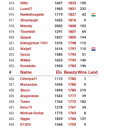
414
.
Ottto
1607
1833
190
415
.
Luan07
1983
1831
232
416
.
Neeleshnagesh
1719
1827
42
417
.
Shoumyajit
1652
1816
0
418
.
Meosky
2002
1808
103
419
.
Thom666
1291
1807
69
420
.
Qypper
1827
1805
194
421
.
Kleingärtner 1941
1576
1798
115
422
.
Watje5
1616
1797
110
423
.
Gyoza
1585
1793
51
424
.
Wikkie
1633
1793
146
425
.
Konietzko
1903
1783
196
#
Name
Elo
Beauty
Wins
Land
426
.
Cirbolya01
1115
1782
1
427
.
Manandan
1650
1780
0
428
.
Sbucs
1894
1780
210
429
.
Aragoneses
1543
1777
39
430
.
Tuenn
1764
1773
182
431
.
Ilona19
1278
1767
34
432
.
Michael Gratze
1775
1763
8
433
.
Siggie
1839
1760
137
434
.
D13t3r
1368
1759
9