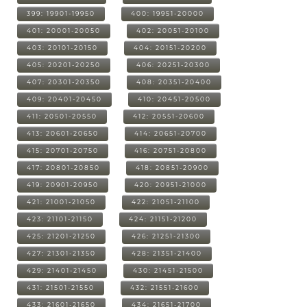
399: 19901-19950
400: 19951-20000
401: 20001-20050
402: 20051-20100
403: 20101-20150
404: 20151-20200
405: 20201-20250
406: 20251-20300
407: 20301-20350
408: 20351-20400
409: 20401-20450
410: 20451-20500
411: 20501-20550
412: 20551-20600
413: 20601-20650
414: 20651-20700
415: 20701-20750
416: 20751-20800
417: 20801-20850
418: 20851-20900
419: 20901-20950
420: 20951-21000
421: 21001-21050
422: 21051-21100
423: 21101-21150
424: 21151-21200
425: 21201-21250
426: 21251-21300
427: 21301-21350
428: 21351-21400
429: 21401-21450
430: 21451-21500
431: 21501-21550
432: 21551-21600
433: 21601-21650
434: 21651-21700