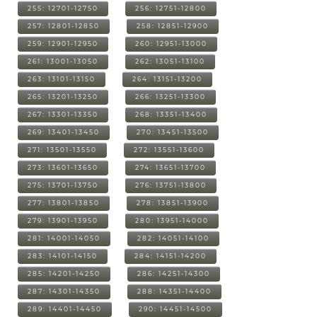
255: 12701-12750
256: 12751-12800
257: 12801-12850
258: 12851-12900
259: 12901-12950
260: 12951-13000
261: 13001-13050
262: 13051-13100
263: 13101-13150
264: 13151-13200
265: 13201-13250
266: 13251-13300
267: 13301-13350
268: 13351-13400
269: 13401-13450
270: 13451-13500
271: 13501-13550
272: 13551-13600
273: 13601-13650
274: 13651-13700
275: 13701-13750
276: 13751-13800
277: 13801-13850
278: 13851-13900
279: 13901-13950
280: 13951-14000
281: 14001-14050
282: 14051-14100
283: 14101-14150
284: 14151-14200
285: 14201-14250
286: 14251-14300
287: 14301-14350
288: 14351-14400
289: 14401-14450
290: 14451-14500