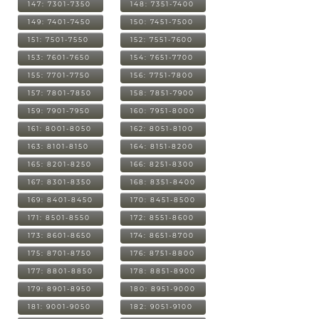
147: 7301-7350
148: 7351-7400
149: 7401-7450
150: 7451-7500
151: 7501-7550
152: 7551-7600
153: 7601-7650
154: 7651-7700
155: 7701-7750
156: 7751-7800
157: 7801-7850
158: 7851-7900
159: 7901-7950
160: 7951-8000
161: 8001-8050
162: 8051-8100
163: 8101-8150
164: 8151-8200
165: 8201-8250
166: 8251-8300
167: 8301-8350
168: 8351-8400
169: 8401-8450
170: 8451-8500
171: 8501-8550
172: 8551-8600
173: 8601-8650
174: 8651-8700
175: 8701-8750
176: 8751-8800
177: 8801-8850
178: 8851-8900
179: 8901-8950
180: 8951-9000
181: 9001-9050
182: 9051-9100