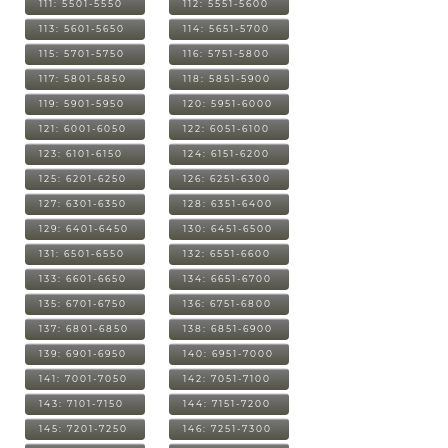
111: 5501-5550
112: 5551-5600
113: 5601-5650
114: 5651-5700
115: 5701-5750
116: 5751-5800
117: 5801-5850
118: 5851-5900
119: 5901-5950
120: 5951-6000
121: 6001-6050
122: 6051-6100
123: 6101-6150
124: 6151-6200
125: 6201-6250
126: 6251-6300
127: 6301-6350
128: 6351-6400
129: 6401-6450
130: 6451-6500
131: 6501-6550
132: 6551-6600
133: 6601-6650
134: 6651-6700
135: 6701-6750
136: 6751-6800
137: 6801-6850
138: 6851-6900
139: 6901-6950
140: 6951-7000
141: 7001-7050
142: 7051-7100
143: 7101-7150
144: 7151-7200
145: 7201-7250
146: 7251-7300