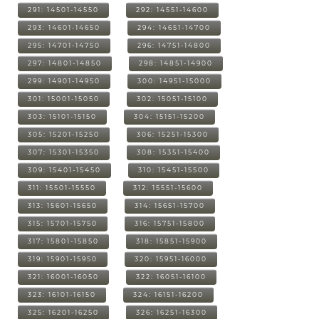
291: 14501-14550
292: 14551-14600
293: 14601-14650
294: 14651-14700
295: 14701-14750
296: 14751-14800
297: 14801-14850
298: 14851-14900
299: 14901-14950
300: 14951-15000
301: 15001-15050
302: 15051-15100
303: 15101-15150
304: 15151-15200
305: 15201-15250
306: 15251-15300
307: 15301-15350
308: 15351-15400
309: 15401-15450
310: 15451-15500
311: 15501-15550
312: 15551-15600
313: 15601-15650
314: 15651-15700
315: 15701-15750
316: 15751-15800
317: 15801-15850
318: 15851-15900
319: 15901-15950
320: 15951-16000
321: 16001-16050
322: 16051-16100
323: 16101-16150
324: 16151-16200
325: 16201-16250
326: 16251-16300