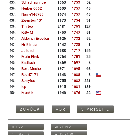
435
.
Schachspringer
1363
1759
52
436
.
Herbert0902
1909
1757
43
437
.
Name146789
1674
1757
43
438
.
Zweistein101
1873
1754
91
439
.
Thirteen
2181
1751
127
440
.
Kitty M
1450
1747
51
441
.
Aldemar Escobar
1626
1732
52
442
.
Hj-Klinger
1142
1728
1
443
.
Juljuljul
1588
1717
156
444
.
Mahr Rhek
1764
1701
25
445
.
Elisfisch
1469
1697
8
446
.
Best-Meche
1971
1695
63
447
.
Rodri7171
1343
1688
3
448
.
Sorryfoot
1755
1682
221
449
.
Iep
1915
1681
139
450
.
Mushin
1948
1676
38
ZURÜCK
VOR
STARTSEITE
1: 1-50
2: 51-100
3: 101-150
4: 151-200