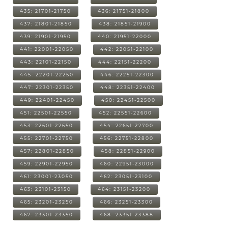
435: 21701-21750
436: 21751-21800
437: 21801-21850
438: 21851-21900
439: 21901-21950
440: 21951-22000
441: 22001-22050
442: 22051-22100
443: 22101-22150
444: 22151-22200
445: 22201-22250
446: 22251-22300
447: 22301-22350
448: 22351-22400
449: 22401-22450
450: 22451-22500
451: 22501-22550
452: 22551-22600
453: 22601-22650
454: 22651-22700
455: 22701-22750
456: 22751-22800
457: 22801-22850
458: 22851-22900
459: 22901-22950
460: 22951-23000
461: 23001-23050
462: 23051-23100
463: 23101-23150
464: 23151-23200
465: 23201-23250
466: 23251-23300
467: 23301-23350
468: 23351-23388