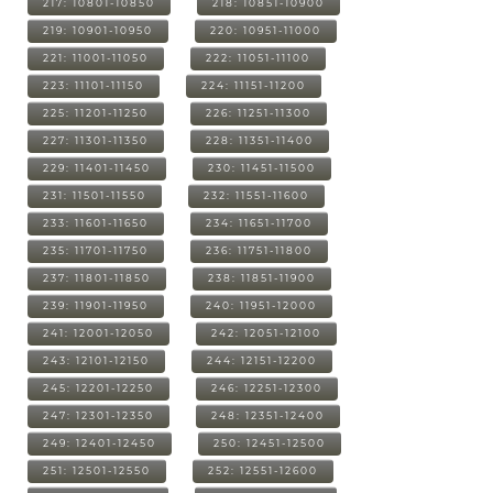
217: 10801-10850
218: 10851-10900
219: 10901-10950
220: 10951-11000
221: 11001-11050
222: 11051-11100
223: 11101-11150
224: 11151-11200
225: 11201-11250
226: 11251-11300
227: 11301-11350
228: 11351-11400
229: 11401-11450
230: 11451-11500
231: 11501-11550
232: 11551-11600
233: 11601-11650
234: 11651-11700
235: 11701-11750
236: 11751-11800
237: 11801-11850
238: 11851-11900
239: 11901-11950
240: 11951-12000
241: 12001-12050
242: 12051-12100
243: 12101-12150
244: 12151-12200
245: 12201-12250
246: 12251-12300
247: 12301-12350
248: 12351-12400
249: 12401-12450
250: 12451-12500
251: 12501-12550
252: 12551-12600