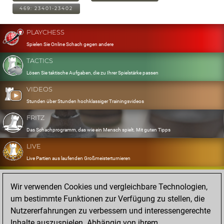
469: 23401-23402
PLAYCHESS
Spielen Sie Online Schach gegen andere
TACTICS
Lösen Sie taktische Aufgaben, die zu Ihrer Spielstärke passen
VIDEOS
Stunden über Stunden hochklassiger Trainingsvideos
FRITZ
Das Schachprogramm, das wie ein Mensch spielt. Mit guten Tipps
LIVE
Live Partien aus laufenden Großmeisterturnieren
OPENINGS
Wir verwenden Cookies und vergleichbare Technologien,
Erfassen und Üben Sie Ihr Eröffnungsrepertoire
um bestimmte Funktionen zur Verfügung zu stellen, die
DATABASE
Nutzererfahrungen zu verbessern und interessengerechte
Acht Millionen starke Partien
Inhalte auszuspielen. Abhängig von ihrem