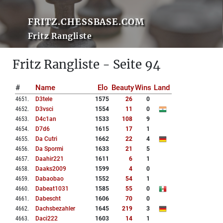
FRITZ.CHESSBASE.COM
Fritz Rangliste
Fritz Rangliste - Seite 94
#
Name
Elo
Beauty
Wins
Land
4651
.
D3tele
1575
26
0
4652
.
D3vsci
1554
11
0
4653
.
D4c1an
1533
108
9
4654
.
D7d6
1615
17
1
4655
.
Da Cutri
1662
22
4
4656
.
Da Spormi
1633
21
5
4657
.
Daahir221
1611
6
1
4658
.
Daaks2009
1599
4
0
4659
.
Dabaobao
1552
54
1
4660
.
Dabeat1031
1585
55
0
4661
.
Dabescht
1606
70
0
4662
.
Dachsbezahler
1645
219
3
4663
.
Daci222
1603
14
1