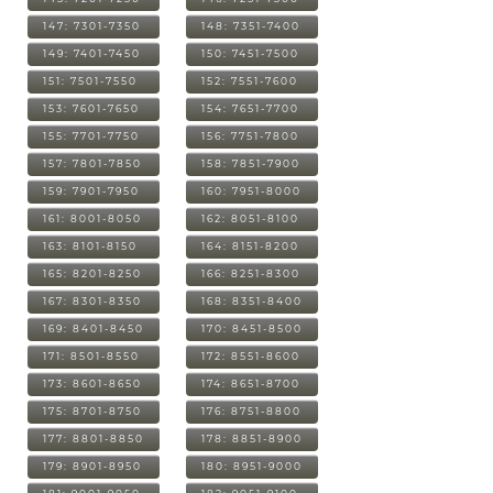
147: 7301-7350
148: 7351-7400
149: 7401-7450
150: 7451-7500
151: 7501-7550
152: 7551-7600
153: 7601-7650
154: 7651-7700
155: 7701-7750
156: 7751-7800
157: 7801-7850
158: 7851-7900
159: 7901-7950
160: 7951-8000
161: 8001-8050
162: 8051-8100
163: 8101-8150
164: 8151-8200
165: 8201-8250
166: 8251-8300
167: 8301-8350
168: 8351-8400
169: 8401-8450
170: 8451-8500
171: 8501-8550
172: 8551-8600
173: 8601-8650
174: 8651-8700
175: 8701-8750
176: 8751-8800
177: 8801-8850
178: 8851-8900
179: 8901-8950
180: 8951-9000