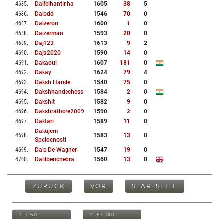
4685
.
Daifeihantinha
1605
38
5
4686
.
Daiodd
1546
70
0
4687
.
Daiveron
1600
1
0
4688
.
Daizerman
1593
20
0
4689
.
Daj123
1613
9
2
4690
.
Daja2020
1590
14
0
4691
.
Dakaoui
1607
181
0
4692
.
Dakay
1624
79
4
4693
.
Daksh Hande
1540
75
0
4694
.
Dakshhandechess
1584
2
0
4695
.
Dakshit
1582
9
0
4696
.
Dakshrathore2009
1590
2
0
4697
.
Daktari
1589
11
0
Dakujem
4698
.
1583
13
0
Spolocnosti
4699
.
Dale De Wagner
1547
19
0
4700
.
Dalilbenchebra
1560
13
0
ZURÜCK
VOR
STARTSEITE
1: 1-50
2: 51-100