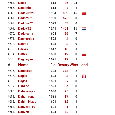
4664
.
Dacio
1813
186
24
4665
.
Dactonio
1614
7
1
4666
.
Dada202203
1934
859
45
4667
.
Dadbot02
1950
675
53
4668
.
Daddino21
1523
53
0
4669
.
Dado732
1241
1401
15
4670
.
Dadoleyna
1604
26
7
4671
.
Daemonjax
1593
4
0
4672
.
Daerp1
1588
8
0
4673
.
Daevek
1617
18
1
4674
.
Daffek
1593
12
0
4675
.
Dagdagan
1625
12
1
#
Name
Elo
Beauty
Wins
Land
4676
.
Dagersaid
1383
374
2
4677
.
Dagilb
1623
3
1
4678
.
Dago1
1591
7
0
4679
.
Dahado
1591
4
0
4680
.
Dahalerajas
1630
25
1
4681
.
Daharryone
1585
17
0
4682
.
Dahint Klaus
1601
12
1
4683
.
Dahveed_10
1621
1
1
4684
.
Dahy70
1624
32
1