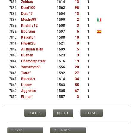
7834
.
Zebbas
1614
13
1
7835
.
Deed100
1562
98
1
7836
.
Dera47
1604
13
1
7837
.
Mestre99
1599
2
1
7838
.
Krishna12
1608
3
1
7839
.
Bbdrums
1597
6
1
7840
.
Kaikatur
1588
10
1
7841
.
Hjwen25
1621
0
1
7842
.
Ali Ihsan Islek
1609
5
1
7843
.
Duenen
1623
3
1
7844
.
Onemorepatzer
1616
19
1
7845
.
Yamamoto8
1556
20
1
7846
.
Tarraf
1592
27
1
7847
.
Bluerider
1614
34
1
7848
.
Utober
1563
55
1
7849
.
Aggresso
1505
67
1
7850
.
El_neni
1557
3
1
BACK
NEXT
HOME
1: 1-50
2: 51-100