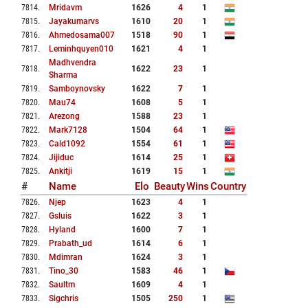
7814
.
Mridavm
1626
4
1
7815
.
Jayakumarvs
1610
20
1
7816
.
Ahmedosama007
1518
90
1
7817
.
Leminhquyen010
1621
4
1
Madhvendra
7818
.
1622
23
1
Sharma
7819
.
Samboynovsky
1622
7
1
7820
.
Mau74
1608
5
1
7821
.
Arezong
1588
23
1
7822
.
Mark7128
1504
64
1
7823
.
Cald1092
1554
61
1
7824
.
Jijiduc
1614
25
1
7825
.
Ankitji
1619
15
1
#
Name
Elo
Beauty
Wins
Country
7826
.
Njep
1623
4
1
7827
.
Gsluis
1622
3
1
7828
.
Hyland
1600
7
1
7829
.
Prabath_ud
1614
6
1
7830
.
Mdimran
1624
3
1
7831
.
Tino_30
1583
46
1
7832
.
Saultm
1609
4
1
7833
.
Sigchris
1505
250
1