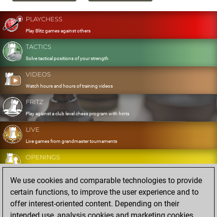
PLAYCHESS
Play Blitz games against others
TACTICS
Solve tactical positions of your strength
VIDEOS
Watch hours and hours of training videos
FRITZ
Play against a club level chess program with hints
LIVE
Live games from grandmaster tournaments
OPENINGS
Develop and exercise your openings
We use cookies and comparable technologies to provide
DATABASE
certain functions, to improve the user experience and to
Eight million strong games
offer interest-oriented content. Depending on their
MYGAMES
intended use, analysis cookies and marketing cookies