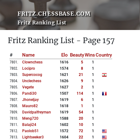
FRITZ.CHESSBASE.COM
Fritz Ranking List
Fritz Ranking List - Page 157
#
Name
Elo
Beauty
Wins
Country
7801
.
Clownchess
1616
5
1
7802
.
Locipro
1574
8
1
7803
.
Supercocog
1621
21
1
7804
.
Unclechess
1626
9
1
7805
.
Vegete
1627
2
1
7806
.
Pandi30
1507
114
1
7807
.
Jhoneljay
1619
6
1
7808
.
Mauro82
1618
1
1
7809
.
Davidpalfreyman
1619
54
1
7810
.
Meng720
1588
20
1
7811
.
Balaji24
1602
10
1
7812
.
Paolob51
1572
72
1
7813
.
Lightseeker3
1604
22
1