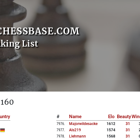
CHESSBASE.COM
nking List
 160
untry
#
Name
Elo
Beauty
Win
7976
.
Majorwildesacke
1612
31
7977
.
Als219
1574
31
7978
.
Llehmann
1568
31