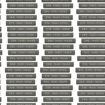
258: 12851-12900
259: 12901-12950
260: 12951-1300
263: 13101-13150
264: 13151-13200
265: 13201-13250
268: 13351-13400
269: 13401-13450
270: 13451-1350
273: 13601-13650
274: 13651-13700
275: 13701-13750
278: 13851-13900
279: 13901-13950
280: 13951-1400
283: 14101-14150
284: 14151-14200
285: 14201-1425
288: 14351-14400
289: 14401-14450
290: 14451-14
293: 14601-14650
294: 14651-14700
295: 14701-1475
298: 14851-14900
299: 14901-14950
300: 14951-15
303: 15101-15150
304: 15151-15200
305: 15201-15250
308: 15351-15400
309: 15401-15450
310: 15451-1550
313: 15601-15650
314: 15651-15700
315: 15701-15750
318: 15851-15900
319: 15901-15950
320: 15951-16000
323: 16101-16150
324: 16151-16200
325: 16201-16250
328: 16351-16400
329: 16401-16450
330: 16451-1650
333: 16601-16650
334: 16651-16700
335: 16701-16750
338: 16851-16900
339: 16901-16950
340: 16951-1700