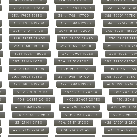
343: 17101-17150
344: 17151-17200
345: 17201-17250
348: 17351-17400
349: 17401-17450
350: 17451-1750
353: 17601-17650
354: 17651-17700
355: 17701-17750
358: 17851-17900
359: 17901-17950
360: 17951-1800
363: 18101-18150
364: 18151-18200
365: 18201-1825
368: 18351-18400
369: 18401-18450
370: 18451-185
373: 18601-18650
374: 18651-18700
375: 18701-1875
378: 18851-18900
379: 18901-18950
380: 18951-19
383: 19101-19150
384: 19151-19200
385: 19201-19250
388: 19351-19400
389: 19401-19450
390: 19451-195
393: 19601-19650
394: 19651-19700
395: 19701-19750
398: 19851-19900
399: 19901-19950
400: 19951-200
0
403: 20101-20150
404: 20151-20200
405: 20201-
0
408: 20351-20400
409: 20401-20450
410: 20451
413: 20601-20650
414: 20651-20700
415: 20701-2
0
418: 20851-20900
419: 20901-20950
420: 20951-
423: 21101-21150
424: 21151-21200
425: 21201-21250
428: 21351-21400
429: 21401-21450
430: 21451-215