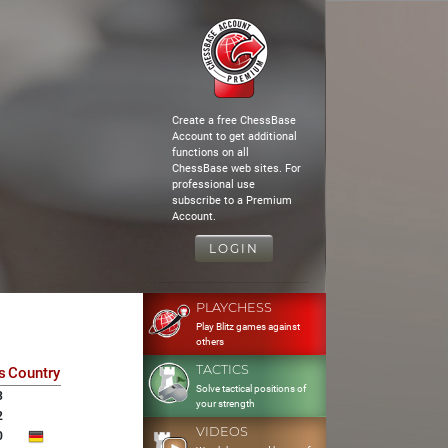
Create a free ChessBase
Account to get additional
functions on all
ChessBase web sites. For
professional use
subscribe to a Premium
Account.
LOGIN
PLAYCHESS
Play Blitz games against
others
TACTICS
s
Country
Solve tactical positions of
3
your strength
2
VIDEOS
0