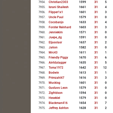
7954
.
Christian2303
1599
31
5
7955
.
Israni Shailesh
1661
31
4
7956
.
Flipper1x1
1601
31
3
7957
.
Uncle Paul
1579
31
0
7958
.
Cocobanjo
1633
31
4
7959
.
Forster Reinhard
1603
31
3
7960
.
Jenniekim
1571
31
0
7961
.
Juepe_dg
1591
31
0
7962
.
Eljasolasr
1637
31
2
7963
.
Ja6on
1582
31
0
7964
.
Mrc43
1611
31
1
7965
.
Friendly Piggy
1670
31
6
7966
.
Aintdalagger
1635
31
5
7967
.
Toma1972
1642
31
12
7968
.
Bodwin
1613
31
1
7969
.
Primzahl47
1616
31
3
7970
.
Muckisg
1601
31
0
7971
.
Gustavo Leon
1579
31
0
7972
.
Zigfridson
1594
31
0
7973
.
Hesekiel
1579
31
0
7974
.
Blackman416
1654
31
7
7975
.
Jeffrey Ashton
1628
31
2