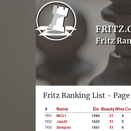
FRITZ.
Fritz Ra
Fritz Ranking List - Page
#
Name
Elo
Beauty
Wins
Co
7951
.
Rk221
1584
31
4
7952
.
Jaja42
1633
31
5
7953
.
Simspols
1561
31
0