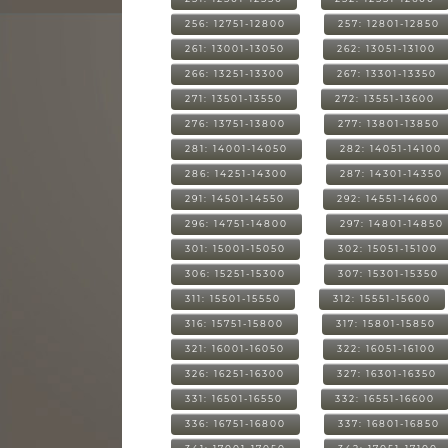
256: 12751-12800
257: 12801-12850
261: 13001-13050
262: 13051-13100
266: 13251-13300
267: 13301-13350
271: 13501-13550
272: 13551-13600
276: 13751-13800
277: 13801-13850
281: 14001-14050
282: 14051-14100
286: 14251-14300
287: 14301-14350
291: 14501-14550
292: 14551-14600
296: 14751-14800
297: 14801-14850
301: 15001-15050
302: 15051-15100
306: 15251-15300
307: 15301-15350
311: 15501-15550
312: 15551-15600
316: 15751-15800
317: 15801-15850
321: 16001-16050
322: 16051-16100
326: 16251-16300
327: 16301-16350
331: 16501-16550
332: 16551-16600
336: 16751-16800
337: 16801-16850