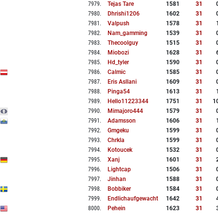
7979
.
Tejas Tare
1581
31
7980
.
Dhrishi1206
1602
31
7981
.
Valpush
1578
31
7982
.
Nam_gamming
1539
31
7983
.
Thecoolguy
1515
31
7984
.
Miobozi
1628
31
7985
.
Hd_tyler
1590
31
7986
.
Calmic
1585
31
7987
.
Eris Asllani
1609
31
7988
.
Pinga54
1613
31
7989
.
Hello11223344
1751
31
1
7990
.
Mimajoro444
1579
31
7991
.
Adamsson
1606
31
7992
.
Gmgeku
1599
31
7993
.
Chrkla
1599
31
7994
.
Kotoucek
1532
31
7995
.
Xanj
1601
31
7996
.
Lightcap
1506
31
7997
.
Jinhan
1588
31
7998
.
Bobbiker
1584
31
7999
.
Endlichaufgewacht
1642
31
8000
.
Pehein
1623
31