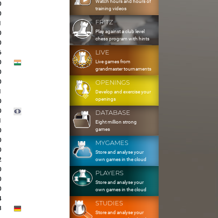
Watch hours and hours of
0
training videos
0
FRITZ
1
Play against a club level
0
chess program with hints
0
LIVE
6
Live games from
0
grandmaster tournaments
0
0
OPENINGS
1
Develop and exercise your
openings
0
0
DATABASE
1
Eight million strong
games
0
0
MYGAMES
0
Store and analyse your
2
own games in the cloud
0
PLAYERS
0
Store and analyse your
0
own games in the cloud
4
STUDIES
3
Store and analyse your