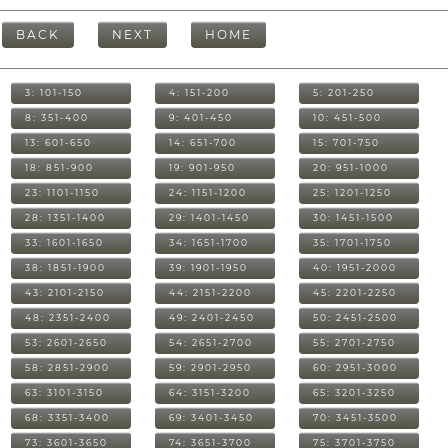
BACK
NEXT
HOME
3: 101-150
4: 151-200
5: 201-250
8: 351-400
9: 401-450
10: 451-500
13: 601-650
14: 651-700
15: 701-750
18: 851-900
19: 901-950
20: 951-1000
23: 1101-1150
24: 1151-1200
25: 1201-1250
28: 1351-1400
29: 1401-1450
30: 1451-1500
33: 1601-1650
34: 1651-1700
35: 1701-1750
38: 1851-1900
39: 1901-1950
40: 1951-2000
43: 2101-2150
44: 2151-2200
45: 2201-2250
48: 2351-2400
49: 2401-2450
50: 2451-2500
53: 2601-2650
54: 2651-2700
55: 2701-2750
58: 2851-2900
59: 2901-2950
60: 2951-3000
63: 3101-3150
64: 3151-3200
65: 3201-3250
68: 3351-3400
69: 3401-3450
70: 3451-3500
73: 3601-3650
74: 3651-3700
75: 3701-3750