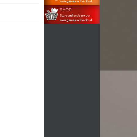
own games in the cloud
SHOP
Store and analyse your
own games in the cloud