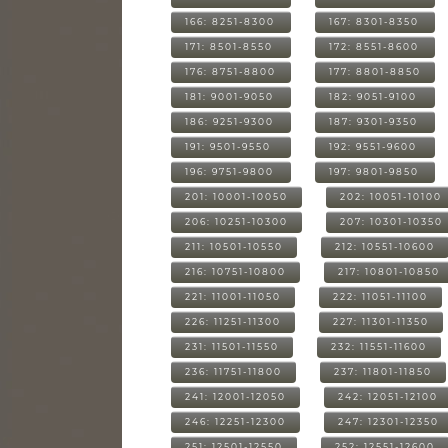
166: 8251-8300
167: 8301-8350
171: 8501-8550
172: 8551-8600
176: 8751-8800
177: 8801-8850
181: 9001-9050
182: 9051-9100
186: 9251-9300
187: 9301-9350
191: 9501-9550
192: 9551-9600
196: 9751-9800
197: 9801-9850
201: 10001-10050
202: 10051-10100
206: 10251-10300
207: 10301-10350
211: 10501-10550
212: 10551-10600
216: 10751-10800
217: 10801-10850
221: 11001-11050
222: 11051-11100
226: 11251-11300
227: 11301-11350
231: 11501-11550
232: 11551-11600
236: 11751-11800
237: 11801-11850
241: 12001-12050
242: 12051-12100
246: 12251-12300
247: 12301-12350
251: 12501-12550
252: 12551-12600