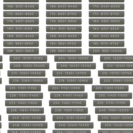
168: 8351-8400
169: 8401-8450
170: 8451-8500
173: 8601-8650
174: 8651-8700
175: 8701-8750
178: 8851-8900
179: 8901-8950
180: 8951-9000
183: 9101-9150
184: 9151-9200
185: 9201-9250
188: 9351-9400
189: 9401-9450
190: 9451-9500
193: 9601-9650
194: 9651-9700
195: 9701-9750
198: 9851-9900
199: 9901-9950
200: 9951-10000
203: 10101-10150
204: 10151-10200
205: 10201-1025
208: 10351-10400
209: 10401-10450
210: 10451-10
213: 10601-10650
214: 10651-10700
215: 10701-10750
218: 10851-10900
219: 10901-10950
220: 10951-1100
223: 11101-11150
224: 11151-11200
225: 11201-11250
228: 11351-11400
229: 11401-11450
230: 11451-11500
233: 11601-11650
234: 11651-11700
235: 11701-11750
238: 11851-11900
239: 11901-11950
240: 11951-12000
243: 12101-12150
244: 12151-12200
245: 12201-12250
248: 12351-12400
249: 12401-12450
250: 12451-125
253: 12601-12650
254: 12651-12700
255: 12701-12750