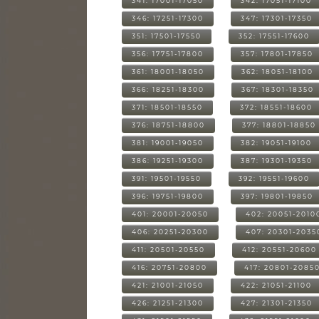
341: 17001-17050
342: 17051-17100
346: 17251-17300
347: 17301-17350
351: 17501-17550
352: 17551-17600
356: 17751-17800
357: 17801-17850
361: 18001-18050
362: 18051-18100
366: 18251-18300
367: 18301-18350
371: 18501-18550
372: 18551-18600
376: 18751-18800
377: 18801-18850
381: 19001-19050
382: 19051-19100
386: 19251-19300
387: 19301-19350
391: 19501-19550
392: 19551-19600
396: 19751-19800
397: 19801-19850
401: 20001-20050
402: 20051-2010
406: 20251-20300
407: 20301-2035
411: 20501-20550
412: 20551-20600
416: 20751-20800
417: 20801-2085
421: 21001-21050
422: 21051-21100
426: 21251-21300
427: 21301-21350