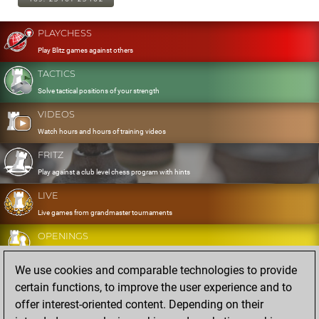
PLAYCHESS
Play Blitz games against others
TACTICS
Solve tactical positions of your strength
VIDEOS
Watch hours and hours of training videos
FRITZ
Play against a club level chess program with hints
LIVE
Live games from grandmaster tournaments
OPENINGS
Develop and exercise your openings
We use cookies and comparable technologies to provide
DATABASE
certain functions, to improve the user experience and to
Eight million strong games
offer interest-oriented content. Depending on their
MYGAMES