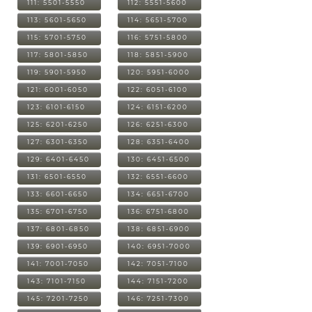
111: 5501-5550
112: 5551-5600
113: 5601-5650
114: 5651-5700
115: 5701-5750
116: 5751-5800
117: 5801-5850
118: 5851-5900
119: 5901-5950
120: 5951-6000
121: 6001-6050
122: 6051-6100
123: 6101-6150
124: 6151-6200
125: 6201-6250
126: 6251-6300
127: 6301-6350
128: 6351-6400
129: 6401-6450
130: 6451-6500
131: 6501-6550
132: 6551-6600
133: 6601-6650
134: 6651-6700
135: 6701-6750
136: 6751-6800
137: 6801-6850
138: 6851-6900
139: 6901-6950
140: 6951-7000
141: 7001-7050
142: 7051-7100
143: 7101-7150
144: 7151-7200
145: 7201-7250
146: 7251-7300