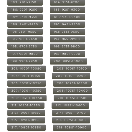
183: 9101-9150
184: 9151-9200
185: 9201-9250
186: 9251-9300
187: 9301-9350
188: 9351-9400
189: 9401-9450
190: 9451-9500
191: 9501-9550
192: 9551-9600
193: 9601-9650
194: 9651-9700
195: 9701-9750
196: 9751-9800
197: 9801-9850
198: 9851-9900
199: 9901-9950
200: 9951-10000
201: 10001-10050
202: 10051-10100
203: 10101-10150
204: 10151-10200
205: 10201-10250
206: 10251-10300
207: 10301-10350
208: 10351-10400
209: 10401-10450
210: 10451-10500
211: 10501-10550
212: 10551-10600
213: 10601-10650
214: 10651-10700
215: 10701-10750
216: 10751-10800
217: 10801-10850
218: 10851-10900