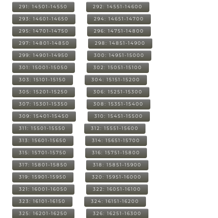
291: 14501-14550
292: 14551-14600
293: 14601-14650
294: 14651-14700
295: 14701-14750
296: 14751-14800
297: 14801-14850
298: 14851-14900
299: 14901-14950
300: 14951-15000
301: 15001-15050
302: 15051-15100
303: 15101-15150
304: 15151-15200
305: 15201-15250
306: 15251-15300
307: 15301-15350
308: 15351-15400
309: 15401-15450
310: 15451-15500
311: 15501-15550
312: 15551-15600
313: 15601-15650
314: 15651-15700
315: 15701-15750
316: 15751-15800
317: 15801-15850
318: 15851-15900
319: 15901-15950
320: 15951-16000
321: 16001-16050
322: 16051-16100
323: 16101-16150
324: 16151-16200
325: 16201-16250
326: 16251-16300