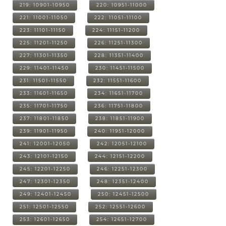
219: 10901-10950
220: 10951-11000
221: 11001-11050
222: 11051-11100
223: 11101-11150
224: 11151-11200
225: 11201-11250
226: 11251-11300
227: 11301-11350
228: 11351-11400
229: 11401-11450
230: 11451-11500
231: 11501-11550
232: 11551-11600
233: 11601-11650
234: 11651-11700
235: 11701-11750
236: 11751-11800
237: 11801-11850
238: 11851-11900
239: 11901-11950
240: 11951-12000
241: 12001-12050
242: 12051-12100
243: 12101-12150
244: 12151-12200
245: 12201-12250
246: 12251-12300
247: 12301-12350
248: 12351-12400
249: 12401-12450
250: 12451-12500
251: 12501-12550
252: 12551-12600
253: 12601-12650
254: 12651-12700