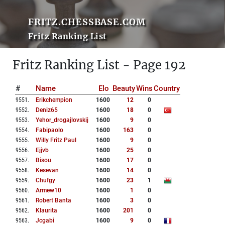
FRITZ.CHESSBASE.COM
Fritz Ranking List
Fritz Ranking List - Page 192
#
Name
Elo
Beauty
Wins
Country
9551
.
Erikchempion
1600
12
0
9552
.
Deniz65
1600
18
0
9553
.
Yehor_drogajlovskij
1600
9
0
9554
.
Fabipaolo
1600
163
0
9555
.
Willy Fritz Paul
1600
9
0
9556
.
Ejjvb
1600
25
0
9557
.
Bisou
1600
17
0
9558
.
Kesevan
1600
14
0
9559
.
Chufgy
1600
23
1
9560
.
Armew10
1600
1
0
9561
.
Robert Banta
1600
3
0
9562
.
Klaurita
1600
201
0
9563
.
Jcgabi
1600
9
0