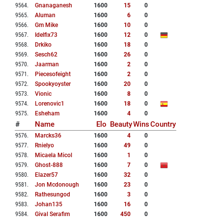
9564
.
Gnanaganesh
1600
15
0
9565
.
Aluman
1600
6
0
9566
.
Gm Mike
1600
10
0
9567
.
Idelfix73
1600
12
0
9568
.
Drkiko
1600
18
0
9569
.
Sesch62
1600
26
0
9570
.
Jaarman
1600
2
0
9571
.
Piecesofeight
1600
2
0
9572
.
Spookyoyster
1600
20
0
9573
.
Vionic
1600
8
0
9574
.
Lorenovic1
1600
18
0
9575
.
Esheham
1600
4
0
#
Name
Elo
Beauty
Wins
Country
9576
.
Marcks36
1600
4
0
9577
.
Rnielyo
1600
49
0
9578
.
Micaela Micol
1600
1
0
9579
.
Ghost-888
1600
7
0
9580
.
Elazer57
1600
32
0
9581
.
Jon Mcdonough
1600
23
0
9582
.
Rathesungod
1600
3
0
9583
.
Johan135
1600
16
0
9584
.
Gival Serafim
1600
450
0