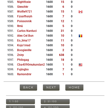
9585
.
Nightfoxie
1600
15
0
9586
.
Gieschkr
1600
6
0
9587
.
Wolfie9721
1600
15
1
9588
.
Fzssrfhsryh
1600
7
0
9589
.
Poissonnik
1600
12
1
9590
.
Rmü
1600
5
0
9591
.
Carlos Narduci
1600
31
0
9592
.
Alex Cel Bun
1600
10
1
9593
.
Eo_lima17
1600
11
0
9594
.
Kojo1msd
1600
10
0
9595
.
Boogieville
1600
2
0
9596
.
Znirp
1600
638
0
9597
.
Philogag
1600
18
0
9598
.
Cba4090mukundan2
1600
1
0
9599
.
Fujingbo
1600
7
0
9600
.
Ramondmr
1600
1
0
BACK
NEXT
HOME
1: 1-50
2: 51-100
3: 101-150
4: 151-200