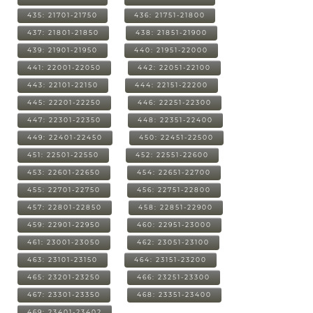
435: 21701-21750
436: 21751-21800
437: 21801-21850
438: 21851-21900
439: 21901-21950
440: 21951-22000
441: 22001-22050
442: 22051-22100
443: 22101-22150
444: 22151-22200
445: 22201-22250
446: 22251-22300
447: 22301-22350
448: 22351-22400
449: 22401-22450
450: 22451-22500
451: 22501-22550
452: 22551-22600
453: 22601-22650
454: 22651-22700
455: 22701-22750
456: 22751-22800
457: 22801-22850
458: 22851-22900
459: 22901-22950
460: 22951-23000
461: 23001-23050
462: 23051-23100
463: 23101-23150
464: 23151-23200
465: 23201-23250
466: 23251-23300
467: 23301-23350
468: 23351-23400
469: 23401-23402