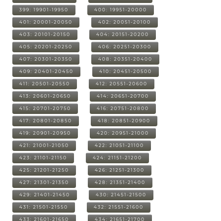
399: 19901-19950
400: 19951-20000
401: 20001-20050
402: 20051-20100
403: 20101-20150
404: 20151-20200
405: 20201-20250
406: 20251-20300
407: 20301-20350
408: 20351-20400
409: 20401-20450
410: 20451-20500
411: 20501-20550
412: 20551-20600
413: 20601-20650
414: 20651-20700
415: 20701-20750
416: 20751-20800
417: 20801-20850
418: 20851-20900
419: 20901-20950
420: 20951-21000
421: 21001-21050
422: 21051-21100
423: 21101-21150
424: 21151-21200
425: 21201-21250
426: 21251-21300
427: 21301-21350
428: 21351-21400
429: 21401-21450
430: 21451-21500
431: 21501-21550
432: 21551-21600
433: 21601-21650
434: 21651-21700