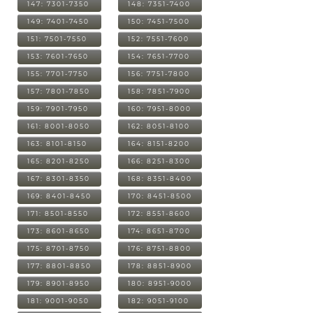
147: 7301-7350
148: 7351-7400
149: 7401-7450
150: 7451-7500
151: 7501-7550
152: 7551-7600
153: 7601-7650
154: 7651-7700
155: 7701-7750
156: 7751-7800
157: 7801-7850
158: 7851-7900
159: 7901-7950
160: 7951-8000
161: 8001-8050
162: 8051-8100
163: 8101-8150
164: 8151-8200
165: 8201-8250
166: 8251-8300
167: 8301-8350
168: 8351-8400
169: 8401-8450
170: 8451-8500
171: 8501-8550
172: 8551-8600
173: 8601-8650
174: 8651-8700
175: 8701-8750
176: 8751-8800
177: 8801-8850
178: 8851-8900
179: 8901-8950
180: 8951-9000
181: 9001-9050
182: 9051-9100