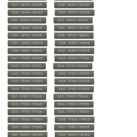
327: 16301-16350
328: 16351-16400
329: 16401-16450
330: 16451-16500
331: 16501-16550
332: 16551-16600
333: 16601-16650
334: 16651-16700
335: 16701-16750
336: 16751-16800
337: 16801-16850
338: 16851-16900
339: 16901-16950
340: 16951-17000
341: 17001-17050
342: 17051-17100
343: 17101-17150
344: 17151-17200
345: 17201-17250
346: 17251-17300
347: 17301-17350
348: 17351-17400
349: 17401-17450
350: 17451-17500
351: 17501-17550
352: 17551-17600
353: 17601-17650
354: 17651-17700
355: 17701-17750
356: 17751-17800
357: 17801-17850
358: 17851-17900
359: 17901-17950
360: 17951-18000
361: 18001-18050
362: 18051-18100