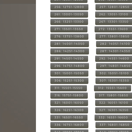
256: 12751-12800
257: 12801-12850
261: 13001-13050
262: 13051-13100
266: 13251-13300
267: 13301-13350
271: 13501-13550
272: 13551-13600
276: 13751-13800
277: 13801-13850
281: 14001-14050
282: 14051-14100
286: 14251-14300
287: 14301-14350
291: 14501-14550
292: 14551-14600
296: 14751-14800
297: 14801-14850
301: 15001-15050
302: 15051-15100
306: 15251-15300
307: 15301-15350
311: 15501-15550
312: 15551-15600
316: 15751-15800
317: 15801-15850
321: 16001-16050
322: 16051-16100
326: 16251-16300
327: 16301-16350
331: 16501-16550
332: 16551-16600
336: 16751-16800
337: 16801-16850