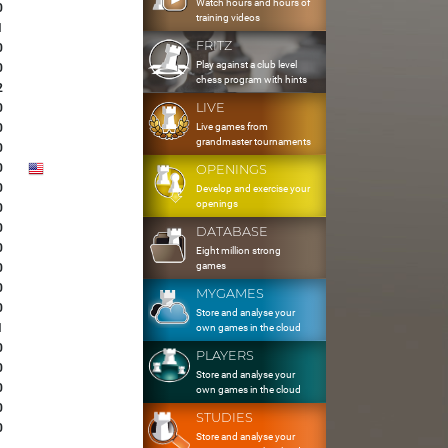
Watch hours and hours of
0
training videos
1
FRITZ
0
Play against a club level
0
chess program with hints
2
LIVE
0
Live games from
0
grandmaster tournaments
0
0
OPENINGS
0
Develop and exercise your
openings
0
0
DATABASE
0
Eight million strong
games
0
0
MYGAMES
0
Store and analyse your
1
own games in the cloud
0
PLAYERS
0
Store and analyse your
0
own games in the cloud
0
STUDIES
0
Store and analyse your