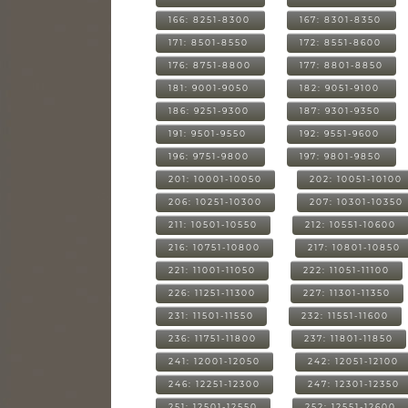
166: 8251-8300
167: 8301-8350
171: 8501-8550
172: 8551-8600
176: 8751-8800
177: 8801-8850
181: 9001-9050
182: 9051-9100
186: 9251-9300
187: 9301-9350
191: 9501-9550
192: 9551-9600
196: 9751-9800
197: 9801-9850
201: 10001-10050
202: 10051-10100
206: 10251-10300
207: 10301-10350
211: 10501-10550
212: 10551-10600
216: 10751-10800
217: 10801-10850
221: 11001-11050
222: 11051-11100
226: 11251-11300
227: 11301-11350
231: 11501-11550
232: 11551-11600
236: 11751-11800
237: 11801-11850
241: 12001-12050
242: 12051-12100
246: 12251-12300
247: 12301-12350
251: 12501-12550
252: 12551-12600