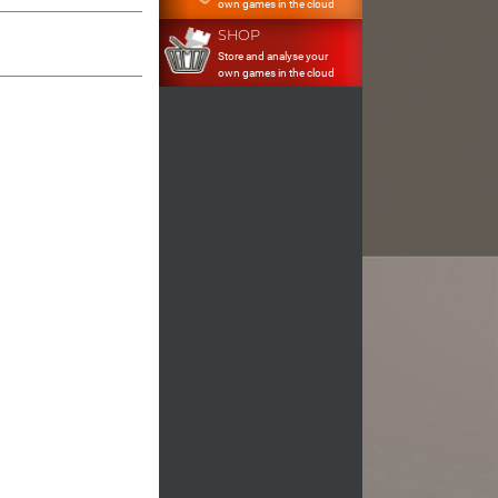
own games in the cloud
SHOP
Store and analyse your
own games in the cloud