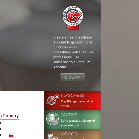
Create a free ChessBase
Account to get additional
functions on all
ChessBase web sites. For
professional use
subscribe to a Premium
Account.
LOGIN
PLAYCHESS
Play Blitz games against
others
TACTICS
s
Country
Solve tactical positions of
0
your strength
0
VIDEOS
0