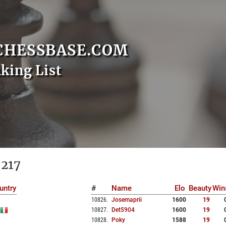
CHESSBASE.COM
nking List
 217
untry
#
Name
Elo
Beauty
Win
10826
.
Josemaprii
1600
19
10827
.
Det5904
1600
19
10828
.
Poky
1588
19