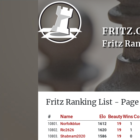
FRITZ.
Fritz Ra
Fritz Ranking List - Page
#
Name
Elo
Beauty
Wins
Co
10801
.
Norfolkblue
1612
19
1
10802
.
Ric2626
1620
19
1
10803
.
Shabnam2020
1586
19
0