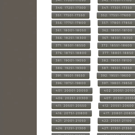
341: 17001-17050
342: 17051-17100
346: 17251-17300
347: 17301-17350
351: 17501-17550
352: 17551-17600
356: 17751-17800
357: 17801-17850
361: 18001-18050
362: 18051-18100
366: 18251-18300
367: 18301-18350
371: 18501-18550
372: 18551-18600
376: 18751-18800
377: 18801-18850
381: 19001-19050
382: 19051-19100
386: 19251-19300
387: 19301-19350
391: 19501-19550
392: 19551-19600
396: 19751-19800
397: 19801-19850
401: 20001-20050
402: 20051-2010
406: 20251-20300
407: 20301-2035
411: 20501-20550
412: 20551-20600
416: 20751-20800
417: 20801-2085
421: 21001-21050
422: 21051-21100
426: 21251-21300
427: 21301-21350