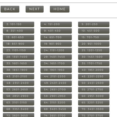
BACK
NEXT
HOME
3: 101-150
4: 151-200
5: 201-250
8: 351-400
9: 401-450
10: 451-500
13: 601-650
14: 651-700
15: 701-750
18: 851-900
19: 901-950
20: 951-1000
23: 1101-1150
24: 1151-1200
25: 1201-1250
28: 1351-1400
29: 1401-1450
30: 1451-1500
33: 1601-1650
34: 1651-1700
35: 1701-1750
38: 1851-1900
39: 1901-1950
40: 1951-2000
43: 2101-2150
44: 2151-2200
45: 2201-2250
48: 2351-2400
49: 2401-2450
50: 2451-2500
53: 2601-2650
54: 2651-2700
55: 2701-2750
58: 2851-2900
59: 2901-2950
60: 2951-3000
63: 3101-3150
64: 3151-3200
65: 3201-3250
68: 3351-3400
69: 3401-3450
70: 3451-3500
73: 3601-3650
74: 3651-3700
75: 3701-3750