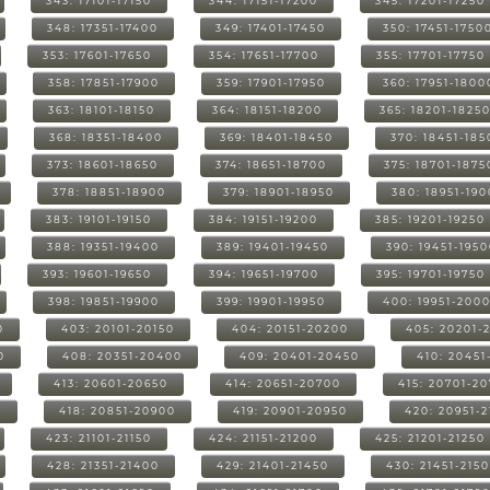
343: 17101-17150
344: 17151-17200
345: 17201-17250
348: 17351-17400
349: 17401-17450
350: 17451-1750
353: 17601-17650
354: 17651-17700
355: 17701-17750
358: 17851-17900
359: 17901-17950
360: 17951-1800
363: 18101-18150
364: 18151-18200
365: 18201-1825
368: 18351-18400
369: 18401-18450
370: 18451-185
373: 18601-18650
374: 18651-18700
375: 18701-1875
378: 18851-18900
379: 18901-18950
380: 18951-19
383: 19101-19150
384: 19151-19200
385: 19201-19250
388: 19351-19400
389: 19401-19450
390: 19451-195
393: 19601-19650
394: 19651-19700
395: 19701-19750
398: 19851-19900
399: 19901-19950
400: 19951-200
0
403: 20101-20150
404: 20151-20200
405: 20201-
0
408: 20351-20400
409: 20401-20450
410: 20451
413: 20601-20650
414: 20651-20700
415: 20701-2
0
418: 20851-20900
419: 20901-20950
420: 20951-
423: 21101-21150
424: 21151-21200
425: 21201-21250
428: 21351-21400
429: 21401-21450
430: 21451-215