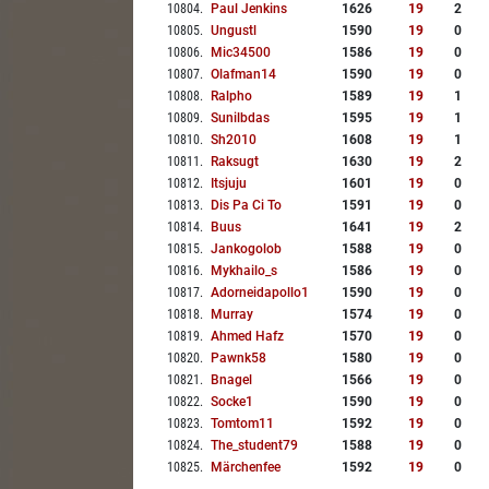
10804
.
Paul Jenkins
1626
19
2
10805
.
Ungustl
1590
19
0
10806
.
Mic34500
1586
19
0
10807
.
Olafman14
1590
19
0
10808
.
Ralpho
1589
19
1
10809
.
Sunilbdas
1595
19
1
10810
.
Sh2010
1608
19
1
10811
.
Raksugt
1630
19
2
10812
.
Itsjuju
1601
19
0
10813
.
Dis Pa Ci To
1591
19
0
10814
.
Buus
1641
19
2
10815
.
Jankogolob
1588
19
0
10816
.
Mykhailo_s
1586
19
0
10817
.
Adorneidapollo1
1590
19
0
10818
.
Murray
1574
19
0
10819
.
Ahmed Hafz
1570
19
0
10820
.
Pawnk58
1580
19
0
10821
.
Bnagel
1566
19
0
10822
.
Socke1
1590
19
0
10823
.
Tomtom11
1592
19
0
10824
.
The_student79
1588
19
0
10825
.
Märchenfee
1592
19
0