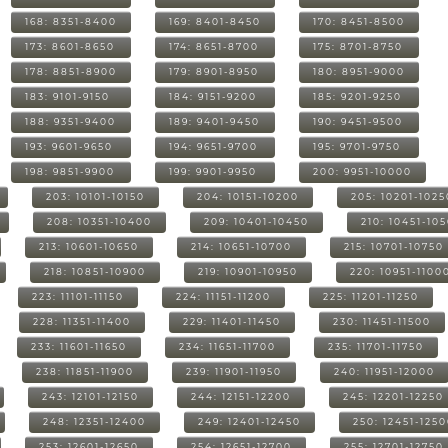
168: 8351-8400
169: 8401-8450
170: 8451-8500
173: 8601-8650
174: 8651-8700
175: 8701-8750
178: 8851-8900
179: 8901-8950
180: 8951-9000
183: 9101-9150
184: 9151-9200
185: 9201-9250
188: 9351-9400
189: 9401-9450
190: 9451-9500
193: 9601-9650
194: 9651-9700
195: 9701-9750
198: 9851-9900
199: 9901-9950
200: 9951-10000
203: 10101-10150
204: 10151-10200
205: 10201-1025
208: 10351-10400
209: 10401-10450
210: 10451-10
213: 10601-10650
214: 10651-10700
215: 10701-10750
218: 10851-10900
219: 10901-10950
220: 10951-1100
223: 11101-11150
224: 11151-11200
225: 11201-11250
228: 11351-11400
229: 11401-11450
230: 11451-11500
233: 11601-11650
234: 11651-11700
235: 11701-11750
238: 11851-11900
239: 11901-11950
240: 11951-12000
243: 12101-12150
244: 12151-12200
245: 12201-12250
248: 12351-12400
249: 12401-12450
250: 12451-125
253: 12601-12650
254: 12651-12700
255: 12701-12750