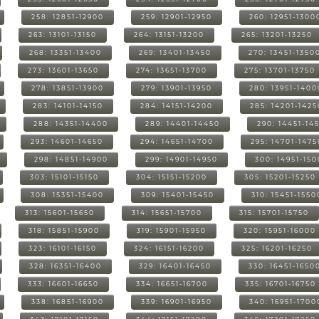
258: 12851-12900
259: 12901-12950
260: 12951-1300
263: 13101-13150
264: 13151-13200
265: 13201-13250
268: 13351-13400
269: 13401-13450
270: 13451-1350
273: 13601-13650
274: 13651-13700
275: 13701-13750
278: 13851-13900
279: 13901-13950
280: 13951-1400
283: 14101-14150
284: 14151-14200
285: 14201-1425
288: 14351-14400
289: 14401-14450
290: 14451-14
293: 14601-14650
294: 14651-14700
295: 14701-1475
298: 14851-14900
299: 14901-14950
300: 14951-15
303: 15101-15150
304: 15151-15200
305: 15201-15250
308: 15351-15400
309: 15401-15450
310: 15451-1550
313: 15601-15650
314: 15651-15700
315: 15701-15750
318: 15851-15900
319: 15901-15950
320: 15951-16000
323: 16101-16150
324: 16151-16200
325: 16201-16250
328: 16351-16400
329: 16401-16450
330: 16451-1650
333: 16601-16650
334: 16651-16700
335: 16701-16750
338: 16851-16900
339: 16901-16950
340: 16951-1700