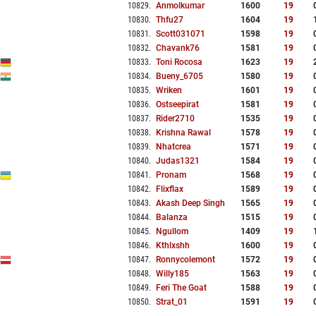
10829
.
Anmolkumar
1600
19
10830
.
Thfu27
1604
19
10831
.
Scott031071
1598
19
10832
.
Chavank76
1581
19
10833
.
Toni Rocosa
1623
19
10834
.
Bueny_6705
1580
19
10835
.
Wriken
1601
19
10836
.
Ostseepirat
1581
19
10837
.
Rider2710
1535
19
10838
.
Krishna Rawal
1578
19
10839
.
Nhatcrea
1571
19
10840
.
Judas1321
1584
19
10841
.
Pronam
1568
19
10842
.
Flixflax
1589
19
10843
.
Akash Deep Singh
1565
19
10844
.
Balanza
1515
19
10845
.
Ngullom
1409
19
10846
.
Kthlxshh
1600
19
10847
.
Ronnycolemont
1572
19
10848
.
Willy185
1563
19
10849
.
Feri The Goat
1588
19
10850
.
Strat_01
1591
19