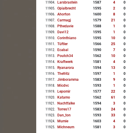
11904
.
Larsbrastein
1587
4
0
11905
.
Opialbrecht
1595
2
0
11906
.
Ahorton
1600
8
0
11907
.
Carmagj
1579
21
0
11908
.
Pthedavie
1588
1
0
11909
.
Davi12
1595
1
0
11910
.
Corinthiano
1595
10
0
11911
.
Tüftler
1566
25
0
11912
.
Ecabal
1590
7
0
11913
.
Poutch34
1562
10
0
11914
.
Kraftwerk
1581
4
0
11915
.
Ryanarora
1594
13
0
11916
.
Thefritz
1597
1
0
11917
.
Jimboramma
1583
9
0
11918
.
Micdvc
1593
1
0
11919
.
Lepomir
1577
22
0
11920
.
Katamo
1562
61
0
11921
.
Nachtfalke
1594
3
0
11922
.
Torres17
1583
24
0
11923
.
Dan_ton
1593
33
0
11924
.
Mumie
1603
4
0
11925
.
Michneum
1581
3
0