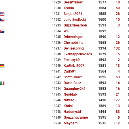
11929
.
Desertfellow
1577
10
11930
.
Teofilo
1584
50
11931
.
Sonjas2021
1585
28
11932
.
Julio Siedlecki
1600
10
11933
.
Grizzlybearbob
1591
3
11934
.
Wii
1592
1
11935
.
Drhenninger
1590
12
11936
.
Chernobylite
1568
26
11937
.
Denisespring
1394
132
11938
.
Everhappens2020
1579
15
11939
.
Frenesy69
1593
2
11940
.
Karthik_2007
1581
13
11941
.
Carl501
1564
4
11942
.
Scott Brown
1525
53
11943
.
David Racz
1593
14
11944
.
Quanghuy2k6
1593
16
11945
.
Neoblub
1593
21
11946
.
Nikeso
1430
177
11947
.
Khris1
1589
13
11948
.
Hadonystd
1494
83
11949
.
Gonza_sicsnine
1595
9
11950
.
Mayoam
1515
112