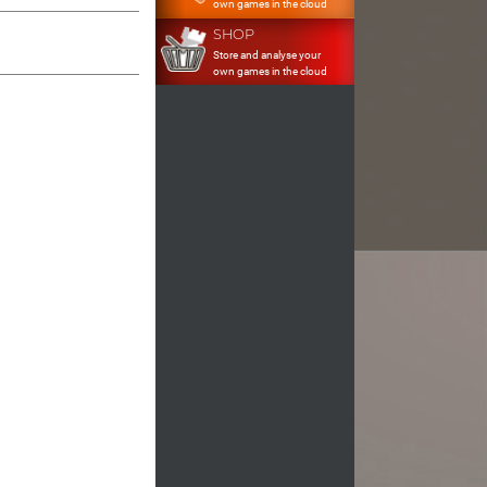
own games in the cloud
SHOP
Store and analyse your
own games in the cloud