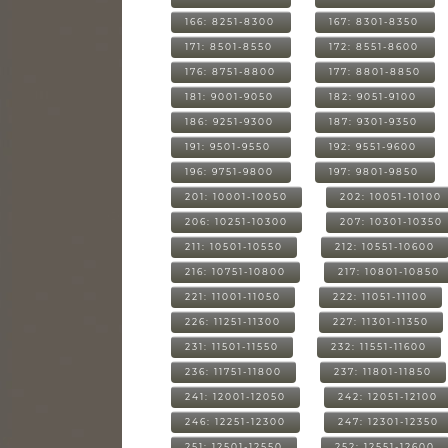
166: 8251-8300
167: 8301-8350
171: 8501-8550
172: 8551-8600
176: 8751-8800
177: 8801-8850
181: 9001-9050
182: 9051-9100
186: 9251-9300
187: 9301-9350
191: 9501-9550
192: 9551-9600
196: 9751-9800
197: 9801-9850
201: 10001-10050
202: 10051-10100
206: 10251-10300
207: 10301-10350
211: 10501-10550
212: 10551-10600
216: 10751-10800
217: 10801-10850
221: 11001-11050
222: 11051-11100
226: 11251-11300
227: 11301-11350
231: 11501-11550
232: 11551-11600
236: 11751-11800
237: 11801-11850
241: 12001-12050
242: 12051-12100
246: 12251-12300
247: 12301-12350
251: 12501-12550
252: 12551-12600