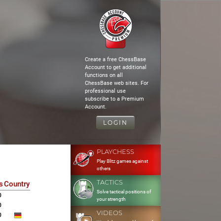
Create a free ChessBase
Account to get additional
functions on all
ChessBase web sites. For
professional use
subscribe to a Premium
Account.
LOGIN
PLAYCHESS
Play Blitz games against
others
TACTICS
s
Country
Solve tactical positions of
0
your strength
0
VIDEOS
0