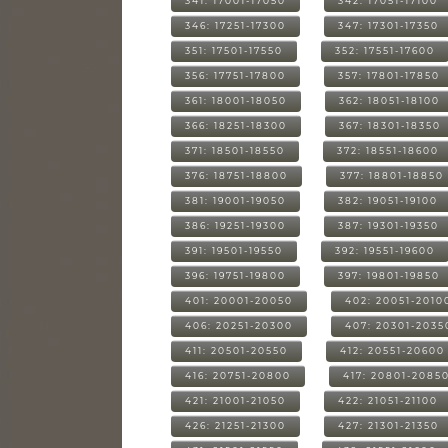
341: 17001-17050
342: 17051-17100
346: 17251-17300
347: 17301-17350
351: 17501-17550
352: 17551-17600
356: 17751-17800
357: 17801-17850
361: 18001-18050
362: 18051-18100
366: 18251-18300
367: 18301-18350
371: 18501-18550
372: 18551-18600
376: 18751-18800
377: 18801-18850
381: 19001-19050
382: 19051-19100
386: 19251-19300
387: 19301-19350
391: 19501-19550
392: 19551-19600
396: 19751-19800
397: 19801-19850
401: 20001-20050
402: 20051-2010
406: 20251-20300
407: 20301-2035
411: 20501-20550
412: 20551-20600
416: 20751-20800
417: 20801-2085
421: 21001-21050
422: 21051-21100
426: 21251-21300
427: 21301-21350