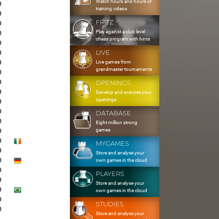
Watch hours and hours of
0
training videos
0
FRITZ
0
Play against a club level
0
chess program with hints
0
LIVE
0
Live games from
0
grandmaster tournaments
0
0
OPENINGS
0
Develop and exercise your
openings
0
0
DATABASE
0
Eight million strong
games
0
0
MYGAMES
0
Store and analyse your
0
own games in the cloud
0
PLAYERS
0
Store and analyse your
0
own games in the cloud
0
STUDIES
0
Store and analyse your