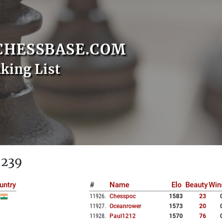
CHESSBASE.COM
nking List
 239
untry
#
Name
Elo
Beauty
Win
11926
.
Chesspoc
1583
23
11927
.
Oceanrower
1573
20
11928
.
Paul1212
1570
76