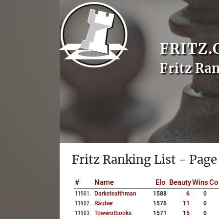
FRITZ.
Fritz Ra
Fritz Ranking List - Page
#
Name
Elo
Beauty
Wins
Co
11901
.
Darkstealthman
1588
6
0
11902
.
Räuber
1576
11
0
11903
.
Towerofbooks
1571
15
0