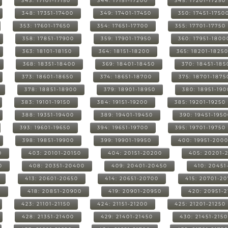
343: 17101-17150
344: 17151-17200
345: 17201-17250
348: 17351-17400
349: 17401-17450
350: 17451-1750
353: 17601-17650
354: 17651-17700
355: 17701-17750
358: 17851-17900
359: 17901-17950
360: 17951-1800
363: 18101-18150
364: 18151-18200
365: 18201-1825
368: 18351-18400
369: 18401-18450
370: 18451-185
373: 18601-18650
374: 18651-18700
375: 18701-1875
378: 18851-18900
379: 18901-18950
380: 18951-19
383: 19101-19150
384: 19151-19200
385: 19201-19250
388: 19351-19400
389: 19401-19450
390: 19451-195
393: 19601-19650
394: 19651-19700
395: 19701-19750
398: 19851-19900
399: 19901-19950
400: 19951-200
0
403: 20101-20150
404: 20151-20200
405: 20201-
0
408: 20351-20400
409: 20401-20450
410: 20451
413: 20601-20650
414: 20651-20700
415: 20701-2
0
418: 20851-20900
419: 20901-20950
420: 20951-
423: 21101-21150
424: 21151-21200
425: 21201-21250
428: 21351-21400
429: 21401-21450
430: 21451-215