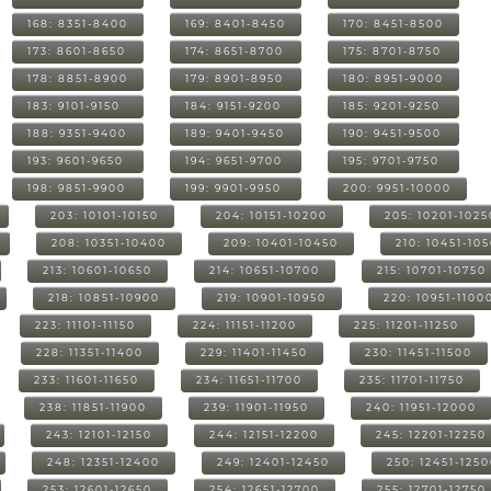
168: 8351-8400
169: 8401-8450
170: 8451-8500
173: 8601-8650
174: 8651-8700
175: 8701-8750
178: 8851-8900
179: 8901-8950
180: 8951-9000
183: 9101-9150
184: 9151-9200
185: 9201-9250
188: 9351-9400
189: 9401-9450
190: 9451-9500
193: 9601-9650
194: 9651-9700
195: 9701-9750
198: 9851-9900
199: 9901-9950
200: 9951-10000
203: 10101-10150
204: 10151-10200
205: 10201-1025
208: 10351-10400
209: 10401-10450
210: 10451-10
213: 10601-10650
214: 10651-10700
215: 10701-10750
218: 10851-10900
219: 10901-10950
220: 10951-1100
223: 11101-11150
224: 11151-11200
225: 11201-11250
228: 11351-11400
229: 11401-11450
230: 11451-11500
233: 11601-11650
234: 11651-11700
235: 11701-11750
238: 11851-11900
239: 11901-11950
240: 11951-12000
243: 12101-12150
244: 12151-12200
245: 12201-12250
248: 12351-12400
249: 12401-12450
250: 12451-125
253: 12601-12650
254: 12651-12700
255: 12701-12750