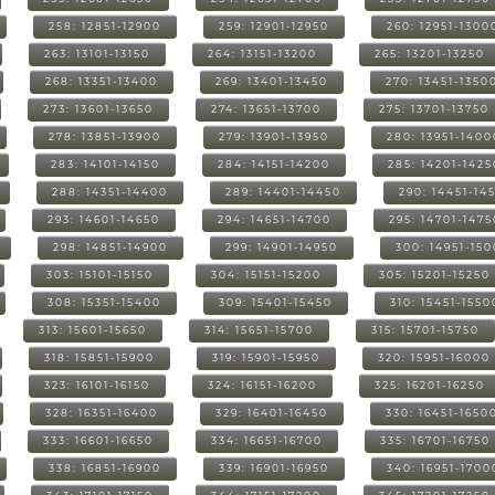
258: 12851-12900
259: 12901-12950
260: 12951-1300
263: 13101-13150
264: 13151-13200
265: 13201-13250
268: 13351-13400
269: 13401-13450
270: 13451-1350
273: 13601-13650
274: 13651-13700
275: 13701-13750
278: 13851-13900
279: 13901-13950
280: 13951-1400
283: 14101-14150
284: 14151-14200
285: 14201-1425
288: 14351-14400
289: 14401-14450
290: 14451-14
293: 14601-14650
294: 14651-14700
295: 14701-1475
298: 14851-14900
299: 14901-14950
300: 14951-15
303: 15101-15150
304: 15151-15200
305: 15201-15250
308: 15351-15400
309: 15401-15450
310: 15451-1550
313: 15601-15650
314: 15651-15700
315: 15701-15750
318: 15851-15900
319: 15901-15950
320: 15951-16000
323: 16101-16150
324: 16151-16200
325: 16201-16250
328: 16351-16400
329: 16401-16450
330: 16451-1650
333: 16601-16650
334: 16651-16700
335: 16701-16750
338: 16851-16900
339: 16901-16950
340: 16951-1700