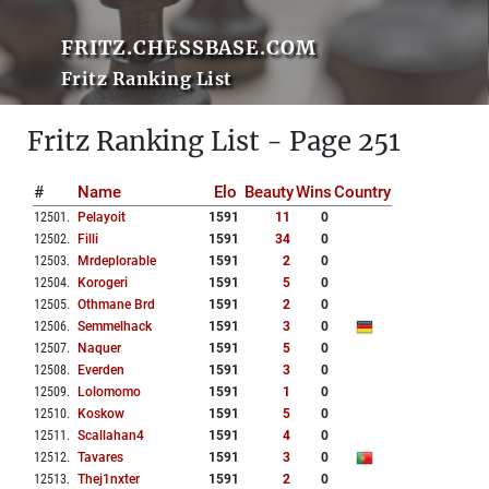
FRITZ.CHESSBASE.COM
Fritz Ranking List
Fritz Ranking List - Page 251
#
Name
Elo
Beauty
Wins
Country
12501
.
Pelayoit
1591
11
0
12502
.
Filli
1591
34
0
12503
.
Mrdeplorable
1591
2
0
12504
.
Korogeri
1591
5
0
12505
.
Othmane Brd
1591
2
0
12506
.
Semmelhack
1591
3
0
12507
.
Naquer
1591
5
0
12508
.
Everden
1591
3
0
12509
.
Lolomomo
1591
1
0
12510
.
Koskow
1591
5
0
12511
.
Scallahan4
1591
4
0
12512
.
Tavares
1591
3
0
12513
.
Thej1nxter
1591
2
0