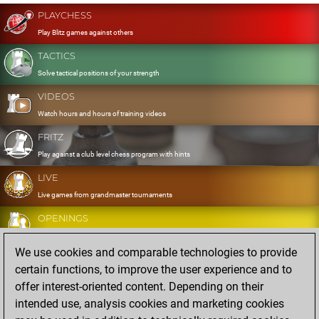
PLAYCHESS
Play Blitz games against others
TACTICS
Solve tactical positions of your strength
VIDEOS
Watch hours and hours of training videos
FRITZ
Play against a club level chess program with hints
LIVE
Live games from grandmaster tournaments
OPENINGS
Develop and exercise your openings
We use cookies and comparable technologies to provide
DATABASE
certain functions, to improve the user experience and to
Eight million strong games
offer interest-oriented content. Depending on their
MYGAMES
intended use, analysis cookies and marketing cookies
Store and analyse your own games in the cloud