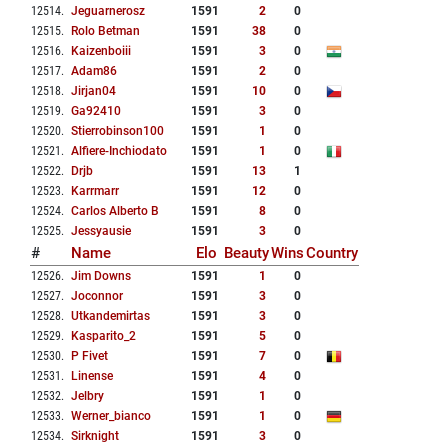
12514
.
Jeguarnerosz
1591
2
0
12515
.
Rolo Betman
1591
38
0
12516
.
Kaizenboiii
1591
3
0
12517
.
Adam86
1591
2
0
12518
.
Jirjan04
1591
10
0
12519
.
Ga92410
1591
3
0
12520
.
Stierrobinson100
1591
1
0
12521
.
Alfiere-Inchiodato
1591
1
0
12522
.
Drjb
1591
13
1
12523
.
Karrmarr
1591
12
0
12524
.
Carlos Alberto B
1591
8
0
12525
.
Jessyausie
1591
3
0
#
Name
Elo
Beauty
Wins
Country
12526
.
Jim Downs
1591
1
0
12527
.
Joconnor
1591
3
0
12528
.
Utkandemirtas
1591
3
0
12529
.
Kasparito_2
1591
5
0
12530
.
P Fivet
1591
7
0
12531
.
Linense
1591
4
0
12532
.
Jelbry
1591
1
0
12533
.
Werner_bianco
1591
1
0
12534
.
Sirknight
1591
3
0