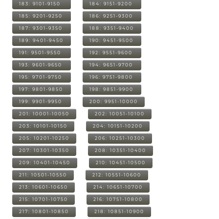
183: 9101-9150
184: 9151-9200
185: 9201-9250
186: 9251-9300
187: 9301-9350
188: 9351-9400
189: 9401-9450
190: 9451-9500
191: 9501-9550
192: 9551-9600
193: 9601-9650
194: 9651-9700
195: 9701-9750
196: 9751-9800
197: 9801-9850
198: 9851-9900
199: 9901-9950
200: 9951-10000
201: 10001-10050
202: 10051-10100
203: 10101-10150
204: 10151-10200
205: 10201-10250
206: 10251-10300
207: 10301-10350
208: 10351-10400
209: 10401-10450
210: 10451-10500
211: 10501-10550
212: 10551-10600
213: 10601-10650
214: 10651-10700
215: 10701-10750
216: 10751-10800
217: 10801-10850
218: 10851-10900