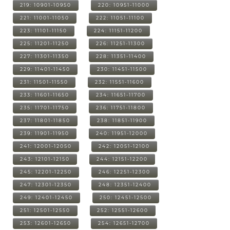
219: 10901-10950
220: 10951-11000
221: 11001-11050
222: 11051-11100
223: 11101-11150
224: 11151-11200
225: 11201-11250
226: 11251-11300
227: 11301-11350
228: 11351-11400
229: 11401-11450
230: 11451-11500
231: 11501-11550
232: 11551-11600
233: 11601-11650
234: 11651-11700
235: 11701-11750
236: 11751-11800
237: 11801-11850
238: 11851-11900
239: 11901-11950
240: 11951-12000
241: 12001-12050
242: 12051-12100
243: 12101-12150
244: 12151-12200
245: 12201-12250
246: 12251-12300
247: 12301-12350
248: 12351-12400
249: 12401-12450
250: 12451-12500
251: 12501-12550
252: 12551-12600
253: 12601-12650
254: 12651-12700