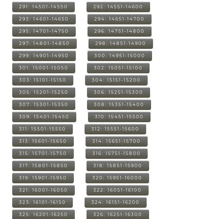
291: 14501-14550
292: 14551-14600
293: 14601-14650
294: 14651-14700
295: 14701-14750
296: 14751-14800
297: 14801-14850
298: 14851-14900
299: 14901-14950
300: 14951-15000
301: 15001-15050
302: 15051-15100
303: 15101-15150
304: 15151-15200
305: 15201-15250
306: 15251-15300
307: 15301-15350
308: 15351-15400
309: 15401-15450
310: 15451-15500
311: 15501-15550
312: 15551-15600
313: 15601-15650
314: 15651-15700
315: 15701-15750
316: 15751-15800
317: 15801-15850
318: 15851-15900
319: 15901-15950
320: 15951-16000
321: 16001-16050
322: 16051-16100
323: 16101-16150
324: 16151-16200
325: 16201-16250
326: 16251-16300