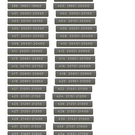
399: 19901-19950
400: 19951-20000
401: 20001-20050
402: 20051-20100
403: 20101-20150
404: 20151-20200
405: 20201-20250
406: 20251-20300
407: 20301-20350
408: 20351-20400
409: 20401-20450
410: 20451-20500
411: 20501-20550
412: 20551-20600
413: 20601-20650
414: 20651-20700
415: 20701-20750
416: 20751-20800
417: 20801-20850
418: 20851-20900
419: 20901-20950
420: 20951-21000
421: 21001-21050
422: 21051-21100
423: 21101-21150
424: 21151-21200
425: 21201-21250
426: 21251-21300
427: 21301-21350
428: 21351-21400
429: 21401-21450
430: 21451-21500
431: 21501-21550
432: 21551-21600
433: 21601-21650
434: 21651-21700