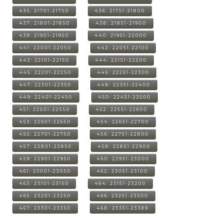
435: 21701-21750
436: 21751-21800
437: 21801-21850
438: 21851-21900
439: 21901-21950
440: 21951-22000
441: 22001-22050
442: 22051-22100
443: 22101-22150
444: 22151-22200
445: 22201-22250
446: 22251-22300
447: 22301-22350
448: 22351-22400
449: 22401-22450
450: 22451-22500
451: 22501-22550
452: 22551-22600
453: 22601-22650
454: 22651-22700
455: 22701-22750
456: 22751-22800
457: 22801-22850
458: 22851-22900
459: 22901-22950
460: 22951-23000
461: 23001-23050
462: 23051-23100
463: 23101-23150
464: 23151-23200
465: 23201-23250
466: 23251-23300
467: 23301-23350
468: 23351-23389