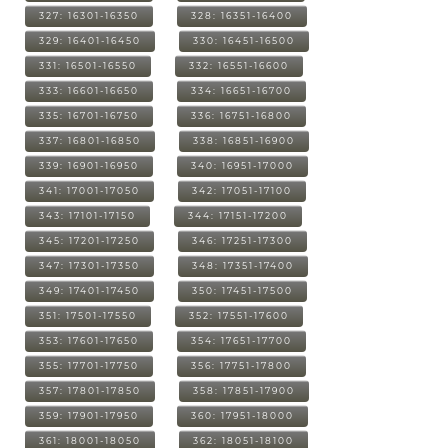
327: 16301-16350
328: 16351-16400
329: 16401-16450
330: 16451-16500
331: 16501-16550
332: 16551-16600
333: 16601-16650
334: 16651-16700
335: 16701-16750
336: 16751-16800
337: 16801-16850
338: 16851-16900
339: 16901-16950
340: 16951-17000
341: 17001-17050
342: 17051-17100
343: 17101-17150
344: 17151-17200
345: 17201-17250
346: 17251-17300
347: 17301-17350
348: 17351-17400
349: 17401-17450
350: 17451-17500
351: 17501-17550
352: 17551-17600
353: 17601-17650
354: 17651-17700
355: 17701-17750
356: 17751-17800
357: 17801-17850
358: 17851-17900
359: 17901-17950
360: 17951-18000
361: 18001-18050
362: 18051-18100