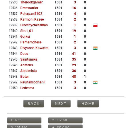
12535
.
Therookgamer
1591
3
0
12536
.
Drenwarrior
1591
16
0
12537
.
Peterpan5102
1591
4
0
12538
.
Karmoni Kazee
1591
2
0
12539
.
Freecitychessmas
1591
1
0
12540
.
Strat_01
1591
19
0
12541
.
Gorkei
1591
1
0
12542
.
Parhamchese
1591
2
0
12543
.
Divyansh Kawatra
1591
3
0
12544
.
Ducc
1591
41
0
12545
.
Saintsmike
1591
35
0
12546
.
Aristeus
1591
29
0
12547
.
Alquimista
1591
36
0
12548
.
Bbten
1591
48
1
12549
.
Raunaksodhani
1591
3
0
12550
.
Ledesma
1591
3
0
BACK
NEXT
HOME
1: 1-50
2: 51-100
3: 101-150
4: 151-200