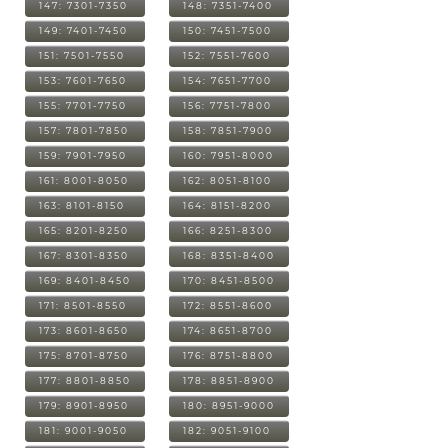
147: 7301-7350
148: 7351-7400
149: 7401-7450
150: 7451-7500
151: 7501-7550
152: 7551-7600
153: 7601-7650
154: 7651-7700
155: 7701-7750
156: 7751-7800
157: 7801-7850
158: 7851-7900
159: 7901-7950
160: 7951-8000
161: 8001-8050
162: 8051-8100
163: 8101-8150
164: 8151-8200
165: 8201-8250
166: 8251-8300
167: 8301-8350
168: 8351-8400
169: 8401-8450
170: 8451-8500
171: 8501-8550
172: 8551-8600
173: 8601-8650
174: 8651-8700
175: 8701-8750
176: 8751-8800
177: 8801-8850
178: 8851-8900
179: 8901-8950
180: 8951-9000
181: 9001-9050
182: 9051-9100