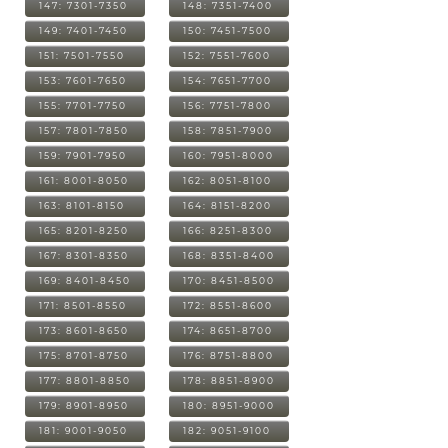
147: 7301-7350
148: 7351-7400
149: 7401-7450
150: 7451-7500
151: 7501-7550
152: 7551-7600
153: 7601-7650
154: 7651-7700
155: 7701-7750
156: 7751-7800
157: 7801-7850
158: 7851-7900
159: 7901-7950
160: 7951-8000
161: 8001-8050
162: 8051-8100
163: 8101-8150
164: 8151-8200
165: 8201-8250
166: 8251-8300
167: 8301-8350
168: 8351-8400
169: 8401-8450
170: 8451-8500
171: 8501-8550
172: 8551-8600
173: 8601-8650
174: 8651-8700
175: 8701-8750
176: 8751-8800
177: 8801-8850
178: 8851-8900
179: 8901-8950
180: 8951-9000
181: 9001-9050
182: 9051-9100