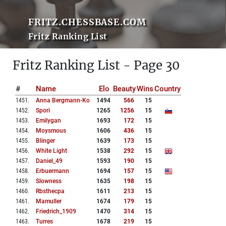
FRITZ.CHESSBASE.COM
Fritz Ranking List
Fritz Ranking List - Page 30
#
Name
Elo
Beauty
Wins
Country
1451
.
Anna Bergmann-Ko
1494
566
15
1452
.
Spori
1265
1256
15
1453
.
Emilygan
1693
172
15
1454
.
Moysmous
1606
436
15
1455
.
Blinger
1639
173
15
1456
.
White Light
1538
292
15
1457
.
Daniel_49
1593
190
15
1458
.
Erbuermann
1694
157
15
1459
.
Slowness
1635
198
15
1460
.
Rbsthecpa
1611
213
15
1461
.
Mamuller
1674
179
15
1462
.
Friedrich_1909
1470
314
15
1463
.
Turres
1678
219
15