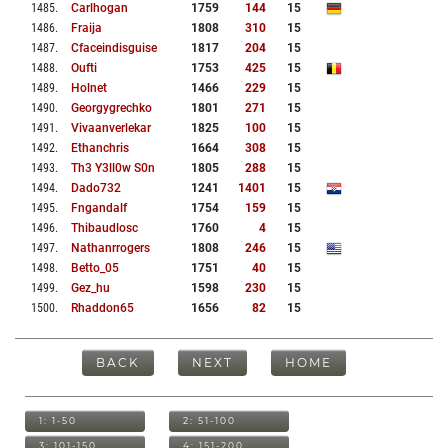
1485
.
Carlhogan
1759
144
15
1486
.
Fraija
1808
310
15
1487
.
Cfaceindisguise
1817
204
15
1488
.
Oufti
1753
425
15
1489
.
Holnet
1466
229
15
1490
.
Georgygrechko
1801
271
15
1491
.
Vivaanverlekar
1825
100
15
1492
.
Ethanchris
1664
308
15
1493
.
Th3 Y3ll0w S0n
1805
288
15
1494
.
Dado732
1241
1401
15
1495
.
Fngandalf
1754
159
15
1496
.
Thibaudlosc
1760
4
15
1497
.
Nathanrrogers
1808
246
15
1498
.
Betto_05
1751
40
15
1499
.
Gez_hu
1598
230
15
1500
.
Rhaddon65
1656
82
15
BACK
NEXT
HOME
1: 1-50
2: 51-100
3: 101-150
4: 151-200