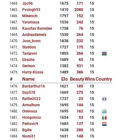
1464
.
Jpc96
1675
171
15
1465
.
Pvsingh93
1410
2080
15
1466
.
Mikenich
1797
152
15
1467
.
Yaramasa
1536
242
15
1468
.
Kaustav Banerjee
1758
76
15
1469
.
Andreademeis
1530
264
15
1470
.
Jose_bonn
1838
232
15
1471
.
Slyddon
1727
175
15
1472
.
Tamponi
1805
266
15
1473
.
Ebsche
1689
65
15
1474
.
Gerleon
1382
931
15
1475
.
Harry-Küssa
1489
386
15
#
Name
Elo
Beauty
Wins
Country
1476
.
Bardarthur16
1621
185
15
1477
.
Duy578
1669
275
15
1478
.
Rattle2022
1737
23
15
1479
.
Armalhum
1695
144
15
1480
.
Ominous
1695
162
15
1481
.
Hongoloco
1654
53
15
1482
.
Petrovic9
1683
137
15
1483
.
Bgille
1638
280
15
1484
.
Nomi31
1631
148
15