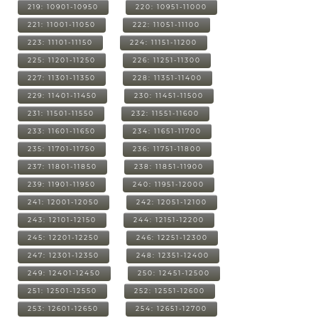
219: 10901-10950
220: 10951-11000
221: 11001-11050
222: 11051-11100
223: 11101-11150
224: 11151-11200
225: 11201-11250
226: 11251-11300
227: 11301-11350
228: 11351-11400
229: 11401-11450
230: 11451-11500
231: 11501-11550
232: 11551-11600
233: 11601-11650
234: 11651-11700
235: 11701-11750
236: 11751-11800
237: 11801-11850
238: 11851-11900
239: 11901-11950
240: 11951-12000
241: 12001-12050
242: 12051-12100
243: 12101-12150
244: 12151-12200
245: 12201-12250
246: 12251-12300
247: 12301-12350
248: 12351-12400
249: 12401-12450
250: 12451-12500
251: 12501-12550
252: 12551-12600
253: 12601-12650
254: 12651-12700