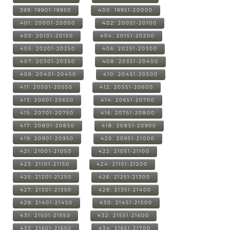
399: 19901-19950
400: 19951-20000
401: 20001-20050
402: 20051-20100
403: 20101-20150
404: 20151-20200
405: 20201-20250
406: 20251-20300
407: 20301-20350
408: 20351-20400
409: 20401-20450
410: 20451-20500
411: 20501-20550
412: 20551-20600
413: 20601-20650
414: 20651-20700
415: 20701-20750
416: 20751-20800
417: 20801-20850
418: 20851-20900
419: 20901-20950
420: 20951-21000
421: 21001-21050
422: 21051-21100
423: 21101-21150
424: 21151-21200
425: 21201-21250
426: 21251-21300
427: 21301-21350
428: 21351-21400
429: 21401-21450
430: 21451-21500
431: 21501-21550
432: 21551-21600
433: 21601-21650
434: 21651-21700