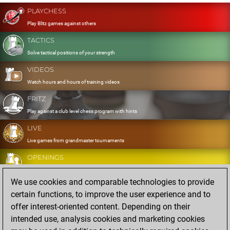
PLAYCHESS
Play Blitz games against others
TACTICS
Solve tactical positions of your strength
VIDEOS
Watch hours and hours of training videos
FRITZ
Play against a club level chess program with hints
LIVE
Live games from grandmaster tournaments
OPENINGS
Develop and exercise your openings
We use cookies and comparable technologies to provide
DATABASE
certain functions, to improve the user experience and to
Eight million strong games
offer interest-oriented content. Depending on their
MYGAMES
intended use, analysis cookies and marketing cookies
Store and analyse your own games in the cloud