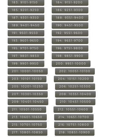
183: 9101-9150
184: 9151-9200
185: 9201-9250
186: 9251-9300
187: 9301-9350
188: 9351-9400
189: 9401-9450
190: 9451-9500
191: 9501-9550
192: 9551-9600
193: 9601-9650
194: 9651-9700
195: 9701-9750
196: 9751-9800
197: 9801-9850
198: 9851-9900
199: 9901-9950
200: 9951-10000
201: 10001-10050
202: 10051-10100
203: 10101-10150
204: 10151-10200
205: 10201-10250
206: 10251-10300
207: 10301-10350
208: 10351-10400
209: 10401-10450
210: 10451-10500
211: 10501-10550
212: 10551-10600
213: 10601-10650
214: 10651-10700
215: 10701-10750
216: 10751-10800
217: 10801-10850
218: 10851-10900