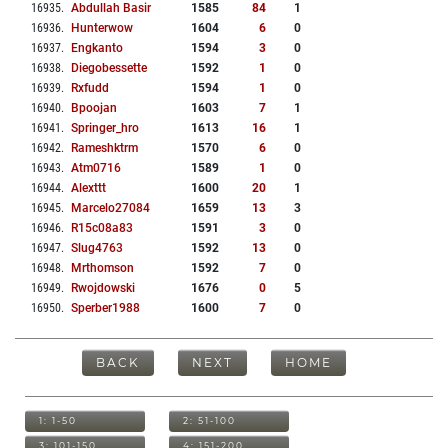
16935
.
Abdullah Basir
1585
84
1
16936
.
Hunterwow
1604
6
0
16937
.
Engkanto
1594
3
0
16938
.
Diegobessette
1592
1
0
16939
.
Rxfudd
1594
1
0
16940
.
Bpoojan
1603
7
1
16941
.
Springer_hro
1613
16
1
16942
.
Rameshktrm
1570
6
0
16943
.
Atm0716
1589
1
0
16944
.
Alexttt
1600
20
1
16945
.
Marcelo27084
1659
13
3
16946
.
R15c08a83
1591
3
0
16947
.
Slug4763
1592
13
0
16948
.
Mrthomson
1592
7
0
16949
.
Rwojdowski
1676
0
5
16950
.
Sperber1988
1600
7
0
BACK
NEXT
HOME
1: 1-50
2: 51-100
3: 101-150
4: 151-200