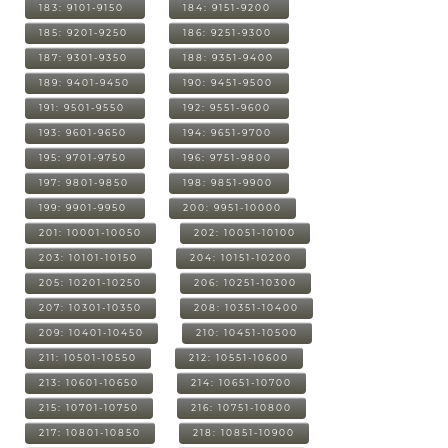
183: 9101-9150
184: 9151-9200
185: 9201-9250
186: 9251-9300
187: 9301-9350
188: 9351-9400
189: 9401-9450
190: 9451-9500
191: 9501-9550
192: 9551-9600
193: 9601-9650
194: 9651-9700
195: 9701-9750
196: 9751-9800
197: 9801-9850
198: 9851-9900
199: 9901-9950
200: 9951-10000
201: 10001-10050
202: 10051-10100
203: 10101-10150
204: 10151-10200
205: 10201-10250
206: 10251-10300
207: 10301-10350
208: 10351-10400
209: 10401-10450
210: 10451-10500
211: 10501-10550
212: 10551-10600
213: 10601-10650
214: 10651-10700
215: 10701-10750
216: 10751-10800
217: 10801-10850
218: 10851-10900