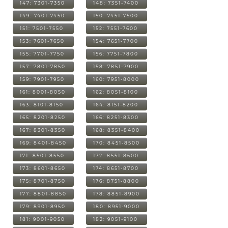
147: 7301-7350
148: 7351-7400
149: 7401-7450
150: 7451-7500
151: 7501-7550
152: 7551-7600
153: 7601-7650
154: 7651-7700
155: 7701-7750
156: 7751-7800
157: 7801-7850
158: 7851-7900
159: 7901-7950
160: 7951-8000
161: 8001-8050
162: 8051-8100
163: 8101-8150
164: 8151-8200
165: 8201-8250
166: 8251-8300
167: 8301-8350
168: 8351-8400
169: 8401-8450
170: 8451-8500
171: 8501-8550
172: 8551-8600
173: 8601-8650
174: 8651-8700
175: 8701-8750
176: 8751-8800
177: 8801-8850
178: 8851-8900
179: 8901-8950
180: 8951-9000
181: 9001-9050
182: 9051-9100