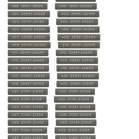
399: 19901-19950
400: 19951-20000
401: 20001-20050
402: 20051-20100
403: 20101-20150
404: 20151-20200
405: 20201-20250
406: 20251-20300
407: 20301-20350
408: 20351-20400
409: 20401-20450
410: 20451-20500
411: 20501-20550
412: 20551-20600
413: 20601-20650
414: 20651-20700
415: 20701-20750
416: 20751-20800
417: 20801-20850
418: 20851-20900
419: 20901-20950
420: 20951-21000
421: 21001-21050
422: 21051-21100
423: 21101-21150
424: 21151-21200
425: 21201-21250
426: 21251-21300
427: 21301-21350
428: 21351-21400
429: 21401-21450
430: 21451-21500
431: 21501-21550
432: 21551-21600
433: 21601-21650
434: 21651-21700