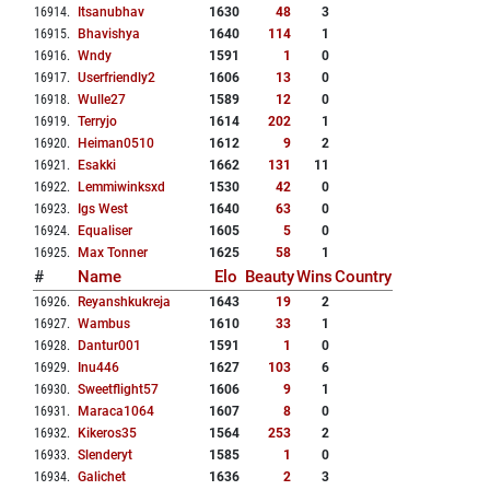
16914
.
Itsanubhav
1630
48
3
16915
.
Bhavishya
1640
114
1
16916
.
Wndy
1591
1
0
16917
.
Userfriendly2
1606
13
0
16918
.
Wulle27
1589
12
0
16919
.
Terryjo
1614
202
1
16920
.
Heiman0510
1612
9
2
16921
.
Esakki
1662
131
11
16922
.
Lemmiwinksxd
1530
42
0
16923
.
Igs West
1640
63
0
16924
.
Equaliser
1605
5
0
16925
.
Max Tonner
1625
58
1
#
Name
Elo
Beauty
Wins
Country
16926
.
Reyanshkukreja
1643
19
2
16927
.
Wambus
1610
33
1
16928
.
Dantur001
1591
1
0
16929
.
Inu446
1627
103
6
16930
.
Sweetflight57
1606
9
1
16931
.
Maraca1064
1607
8
0
16932
.
Kikeros35
1564
253
2
16933
.
Slenderyt
1585
1
0
16934
.
Galichet
1636
2
3