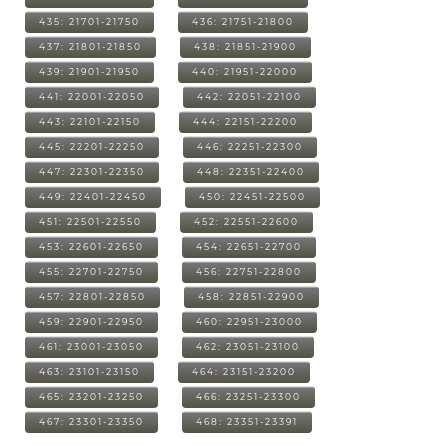
435: 21701-21750
436: 21751-21800
437: 21801-21850
438: 21851-21900
439: 21901-21950
440: 21951-22000
441: 22001-22050
442: 22051-22100
443: 22101-22150
444: 22151-22200
445: 22201-22250
446: 22251-22300
447: 22301-22350
448: 22351-22400
449: 22401-22450
450: 22451-22500
451: 22501-22550
452: 22551-22600
453: 22601-22650
454: 22651-22700
455: 22701-22750
456: 22751-22800
457: 22801-22850
458: 22851-22900
459: 22901-22950
460: 22951-23000
461: 23001-23050
462: 23051-23100
463: 23101-23150
464: 23151-23200
465: 23201-23250
466: 23251-23300
467: 23301-23350
468: 23351-23391