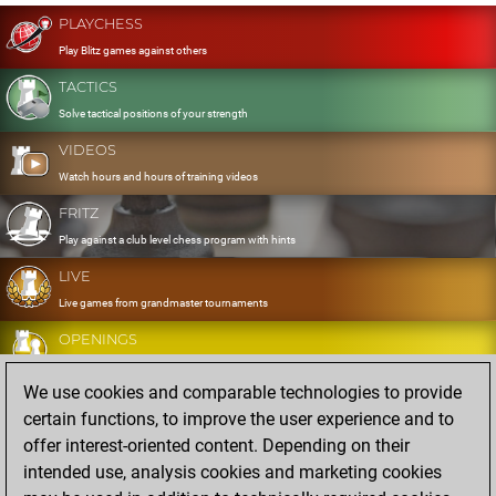
PLAYCHESS
Play Blitz games against others
TACTICS
Solve tactical positions of your strength
VIDEOS
Watch hours and hours of training videos
FRITZ
Play against a club level chess program with hints
LIVE
Live games from grandmaster tournaments
OPENINGS
Develop and exercise your openings
We use cookies and comparable technologies to provide
DATABASE
certain functions, to improve the user experience and to
Eight million strong games
offer interest-oriented content. Depending on their
MYGAMES
intended use, analysis cookies and marketing cookies
Store and analyse your own games in the cloud