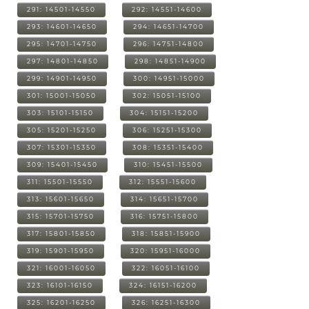
291: 14501-14550
292: 14551-14600
293: 14601-14650
294: 14651-14700
295: 14701-14750
296: 14751-14800
297: 14801-14850
298: 14851-14900
299: 14901-14950
300: 14951-15000
301: 15001-15050
302: 15051-15100
303: 15101-15150
304: 15151-15200
305: 15201-15250
306: 15251-15300
307: 15301-15350
308: 15351-15400
309: 15401-15450
310: 15451-15500
311: 15501-15550
312: 15551-15600
313: 15601-15650
314: 15651-15700
315: 15701-15750
316: 15751-15800
317: 15801-15850
318: 15851-15900
319: 15901-15950
320: 15951-16000
321: 16001-16050
322: 16051-16100
323: 16101-16150
324: 16151-16200
325: 16201-16250
326: 16251-16300