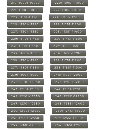
219: 10901-10950
220: 10951-11000
221: 11001-11050
222: 11051-11100
223: 11101-11150
224: 11151-11200
225: 11201-11250
226: 11251-11300
227: 11301-11350
228: 11351-11400
229: 11401-11450
230: 11451-11500
231: 11501-11550
232: 11551-11600
233: 11601-11650
234: 11651-11700
235: 11701-11750
236: 11751-11800
237: 11801-11850
238: 11851-11900
239: 11901-11950
240: 11951-12000
241: 12001-12050
242: 12051-12100
243: 12101-12150
244: 12151-12200
245: 12201-12250
246: 12251-12300
247: 12301-12350
248: 12351-12400
249: 12401-12450
250: 12451-12500
251: 12501-12550
252: 12551-12600
253: 12601-12650
254: 12651-12700