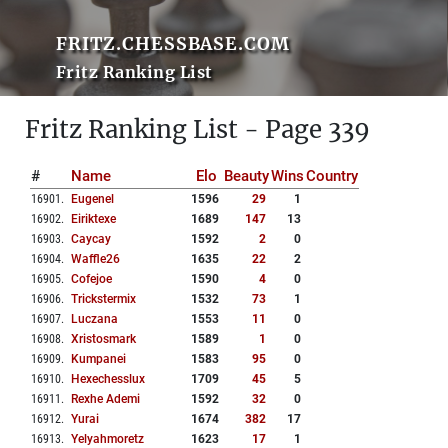
FRITZ.CHESSBASE.COM
Fritz Ranking List
Fritz Ranking List - Page 339
#
Name
Elo
Beauty
Wins
Country
16901
.
Eugenel
1596
29
1
16902
.
Eiriktexe
1689
147
13
16903
.
Caycay
1592
2
0
16904
.
Waffle26
1635
22
2
16905
.
Cofejoe
1590
4
0
16906
.
Trickstermix
1532
73
1
16907
.
Luczana
1553
11
0
16908
.
Xristosmark
1589
1
0
16909
.
Kumpanei
1583
95
0
16910
.
Hexechesslux
1709
45
5
16911
.
Rexhe Ademi
1592
32
0
16912
.
Yurai
1674
382
17
16913
.
Yelyahmoretz
1623
17
1