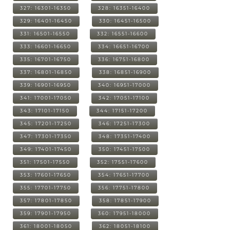
327: 16301-16350
328: 16351-16400
329: 16401-16450
330: 16451-16500
331: 16501-16550
332: 16551-16600
333: 16601-16650
334: 16651-16700
335: 16701-16750
336: 16751-16800
337: 16801-16850
338: 16851-16900
339: 16901-16950
340: 16951-17000
341: 17001-17050
342: 17051-17100
343: 17101-17150
344: 17151-17200
345: 17201-17250
346: 17251-17300
347: 17301-17350
348: 17351-17400
349: 17401-17450
350: 17451-17500
351: 17501-17550
352: 17551-17600
353: 17601-17650
354: 17651-17700
355: 17701-17750
356: 17751-17800
357: 17801-17850
358: 17851-17900
359: 17901-17950
360: 17951-18000
361: 18001-18050
362: 18051-18100