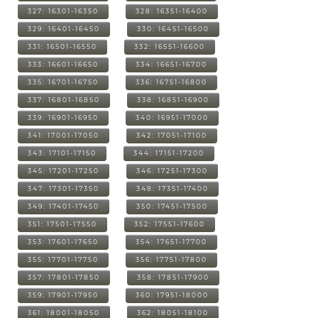
327: 16301-16350
328: 16351-16400
329: 16401-16450
330: 16451-16500
331: 16501-16550
332: 16551-16600
333: 16601-16650
334: 16651-16700
335: 16701-16750
336: 16751-16800
337: 16801-16850
338: 16851-16900
339: 16901-16950
340: 16951-17000
341: 17001-17050
342: 17051-17100
343: 17101-17150
344: 17151-17200
345: 17201-17250
346: 17251-17300
347: 17301-17350
348: 17351-17400
349: 17401-17450
350: 17451-17500
351: 17501-17550
352: 17551-17600
353: 17601-17650
354: 17651-17700
355: 17701-17750
356: 17751-17800
357: 17801-17850
358: 17851-17900
359: 17901-17950
360: 17951-18000
361: 18001-18050
362: 18051-18100