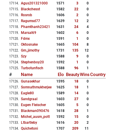
17114
.
Agus201321000
1571
3
0
17115
.
Blackchesst
1582
22
0
17116
.
Rosrob
1606
2
0
17117
.
Ragumsd77
1639
12
2
17118
.
Phamthanh23421
1631
24
4
17119
.
Marsal69
1602
6
0
17120
.
Fdmx
1591
1
0
17121
.
Oktosnake
1665
104
8
17122
.
Gm_jimothy
1731
135
12
17123
.
Szy
1588
9
0
17124
.
Stephenboy20
1592
1
0
17125
.
Turbotunfisch
1588
96
1
#
Name
Elo
Beauty
Wins
Country
17126
.
Gunasekhar
1595
18
0
17127
.
Somnathmukherjee
1625
18
1
17128
.
Eagle80
1589
14
0
17129
.
Sandgraal
1603
27
0
17130
.
Eugen Fleischer
1605
5
0
17131
.
Blackman090476
1618
28
1
17132
.
Michel_ausm_pott
1592
15
0
17133
.
Ltbartleby
1616
20
2
17134
.
Quichetoni
1707
209
11