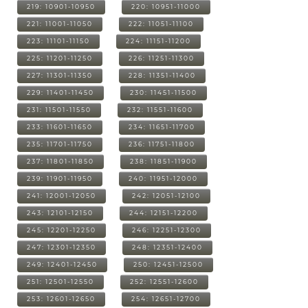
219: 10901-10950
220: 10951-11000
221: 11001-11050
222: 11051-11100
223: 11101-11150
224: 11151-11200
225: 11201-11250
226: 11251-11300
227: 11301-11350
228: 11351-11400
229: 11401-11450
230: 11451-11500
231: 11501-11550
232: 11551-11600
233: 11601-11650
234: 11651-11700
235: 11701-11750
236: 11751-11800
237: 11801-11850
238: 11851-11900
239: 11901-11950
240: 11951-12000
241: 12001-12050
242: 12051-12100
243: 12101-12150
244: 12151-12200
245: 12201-12250
246: 12251-12300
247: 12301-12350
248: 12351-12400
249: 12401-12450
250: 12451-12500
251: 12501-12550
252: 12551-12600
253: 12601-12650
254: 12651-12700