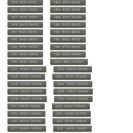
183: 9101-9150
184: 9151-9200
185: 9201-9250
186: 9251-9300
187: 9301-9350
188: 9351-9400
189: 9401-9450
190: 9451-9500
191: 9501-9550
192: 9551-9600
193: 9601-9650
194: 9651-9700
195: 9701-9750
196: 9751-9800
197: 9801-9850
198: 9851-9900
199: 9901-9950
200: 9951-10000
201: 10001-10050
202: 10051-10100
203: 10101-10150
204: 10151-10200
205: 10201-10250
206: 10251-10300
207: 10301-10350
208: 10351-10400
209: 10401-10450
210: 10451-10500
211: 10501-10550
212: 10551-10600
213: 10601-10650
214: 10651-10700
215: 10701-10750
216: 10751-10800
217: 10801-10850
218: 10851-10900