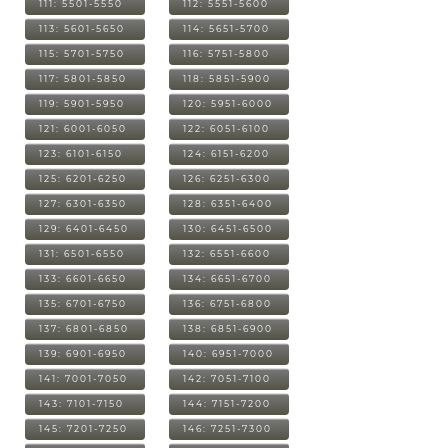
111: 5501-5550
112: 5551-5600
113: 5601-5650
114: 5651-5700
115: 5701-5750
116: 5751-5800
117: 5801-5850
118: 5851-5900
119: 5901-5950
120: 5951-6000
121: 6001-6050
122: 6051-6100
123: 6101-6150
124: 6151-6200
125: 6201-6250
126: 6251-6300
127: 6301-6350
128: 6351-6400
129: 6401-6450
130: 6451-6500
131: 6501-6550
132: 6551-6600
133: 6601-6650
134: 6651-6700
135: 6701-6750
136: 6751-6800
137: 6801-6850
138: 6851-6900
139: 6901-6950
140: 6951-7000
141: 7001-7050
142: 7051-7100
143: 7101-7150
144: 7151-7200
145: 7201-7250
146: 7251-7300