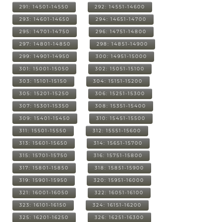
291: 14501-14550
292: 14551-14600
293: 14601-14650
294: 14651-14700
295: 14701-14750
296: 14751-14800
297: 14801-14850
298: 14851-14900
299: 14901-14950
300: 14951-15000
301: 15001-15050
302: 15051-15100
303: 15101-15150
304: 15151-15200
305: 15201-15250
306: 15251-15300
307: 15301-15350
308: 15351-15400
309: 15401-15450
310: 15451-15500
311: 15501-15550
312: 15551-15600
313: 15601-15650
314: 15651-15700
315: 15701-15750
316: 15751-15800
317: 15801-15850
318: 15851-15900
319: 15901-15950
320: 15951-16000
321: 16001-16050
322: 16051-16100
323: 16101-16150
324: 16151-16200
325: 16201-16250
326: 16251-16300