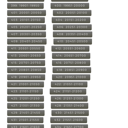
399: 19901-19950
400: 19951-20000
401: 20001-20050
402: 20051-20100
403: 20101-20150
404: 20151-20200
405: 20201-20250
406: 20251-20300
407: 20301-20350
408: 20351-20400
409: 20401-20450
410: 20451-20500
411: 20501-20550
412: 20551-20600
413: 20601-20650
414: 20651-20700
415: 20701-20750
416: 20751-20800
417: 20801-20850
418: 20851-20900
419: 20901-20950
420: 20951-21000
421: 21001-21050
422: 21051-21100
423: 21101-21150
424: 21151-21200
425: 21201-21250
426: 21251-21300
427: 21301-21350
428: 21351-21400
429: 21401-21450
430: 21451-21500
431: 21501-21550
432: 21551-21600
433: 21601-21650
434: 21651-21700