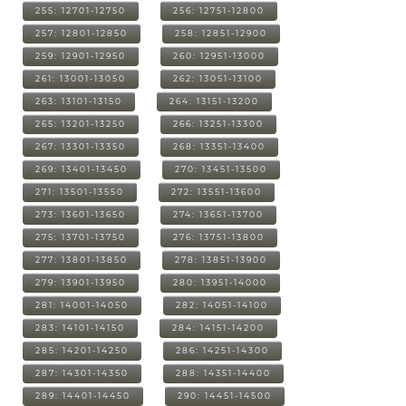
255: 12701-12750
256: 12751-12800
257: 12801-12850
258: 12851-12900
259: 12901-12950
260: 12951-13000
261: 13001-13050
262: 13051-13100
263: 13101-13150
264: 13151-13200
265: 13201-13250
266: 13251-13300
267: 13301-13350
268: 13351-13400
269: 13401-13450
270: 13451-13500
271: 13501-13550
272: 13551-13600
273: 13601-13650
274: 13651-13700
275: 13701-13750
276: 13751-13800
277: 13801-13850
278: 13851-13900
279: 13901-13950
280: 13951-14000
281: 14001-14050
282: 14051-14100
283: 14101-14150
284: 14151-14200
285: 14201-14250
286: 14251-14300
287: 14301-14350
288: 14351-14400
289: 14401-14450
290: 14451-14500