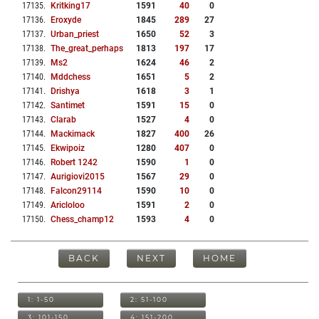
17135
.
Kritking17
1591
40
0
17136
.
Eroxyde
1845
289
27
17137
.
Urban_priest
1650
52
3
17138
.
The_great_perhaps
1813
197
17
17139
.
Ms2
1624
46
2
17140
.
Mddchess
1651
5
2
17141
.
Drishya
1618
3
1
17142
.
Santimet
1591
15
0
17143
.
Clarab
1527
4
0
17144
.
Mackimack
1827
400
26
17145
.
Ekwipoiz
1280
407
0
17146
.
Robert 1242
1590
1
0
17147
.
Aurigiovi2015
1567
29
0
17148
.
Falcon29114
1590
10
0
17149
.
Aricloloo
1591
2
0
17150
.
Chess_champ12
1593
4
0
BACK
NEXT
HOME
1: 1-50
2: 51-100
3: 101-150
4: 151-200