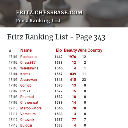
FRITZ.CHESSBASE.COM
Fritz Ranking List
Fritz Ranking List - Page 343
#
Name
Elo
Beauty
Wins
Country
17101
.
Perobaotic
1442
1976
12
17102
.
Chess987
1638
12
2
17103
.
Werelumine
1546
4
1
17104
.
Kerrak
1567
839
11
17105
.
Aresrowan
1848
415
23
17106
.
Gpmgb
1575
13
0
17107
.
Piru71
1577
15
0
17108
.
Phamust
1582
18
0
17109
.
Chaweswat
1589
14
0
17110
.
Marco-I-More
1546
78
0
17111
.
Varcaturo
1588
3
0
17112
.
Chezznix
1587
77
7
17113
.
Buldozr
1593
4
0