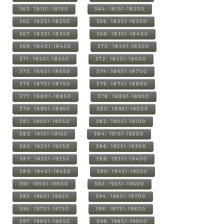
363: 18101-18150
364: 18151-18200
365: 18201-18250
366: 18251-18300
367: 18301-18350
368: 18351-18400
369: 18401-18450
370: 18451-18500
371: 18501-18550
372: 18551-18600
373: 18601-18650
374: 18651-18700
375: 18701-18750
376: 18751-18800
377: 18801-18850
378: 18851-18900
379: 18901-18950
380: 18951-19000
381: 19001-19050
382: 19051-19100
383: 19101-19150
384: 19151-19200
385: 19201-19250
386: 19251-19300
387: 19301-19350
388: 19351-19400
389: 19401-19450
390: 19451-19500
391: 19501-19550
392: 19551-19600
393: 19601-19650
394: 19651-19700
395: 19701-19750
396: 19751-19800
397: 19801-19850
398: 19851-19900