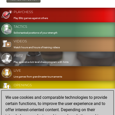
PLAYCHESS
Play Blitz games against others
TACTICS
Solve tactical positions of your strength
VIDEOS
Watch hours and hours of training videos
FRITZ
Play against a club level chess program with hints
LIVE
Live games from grandmaster tournaments
OPENINGS
Develop and exercise your openings
We use cookies and comparable technologies to provide
DATABASE
certain functions, to improve the user experience and to
Eight million strong games
offer interest-oriented content. Depending on their
MYGAMES