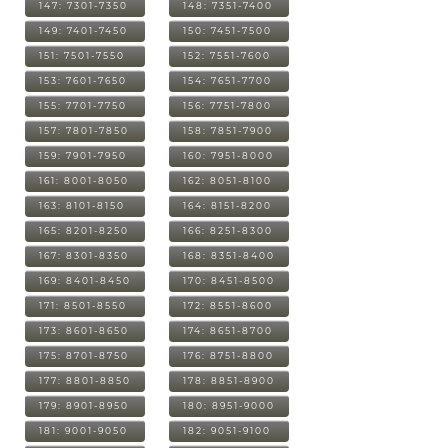
147: 7301-7350
148: 7351-7400
149: 7401-7450
150: 7451-7500
151: 7501-7550
152: 7551-7600
153: 7601-7650
154: 7651-7700
155: 7701-7750
156: 7751-7800
157: 7801-7850
158: 7851-7900
159: 7901-7950
160: 7951-8000
161: 8001-8050
162: 8051-8100
163: 8101-8150
164: 8151-8200
165: 8201-8250
166: 8251-8300
167: 8301-8350
168: 8351-8400
169: 8401-8450
170: 8451-8500
171: 8501-8550
172: 8551-8600
173: 8601-8650
174: 8651-8700
175: 8701-8750
176: 8751-8800
177: 8801-8850
178: 8851-8900
179: 8901-8950
180: 8951-9000
181: 9001-9050
182: 9051-9100