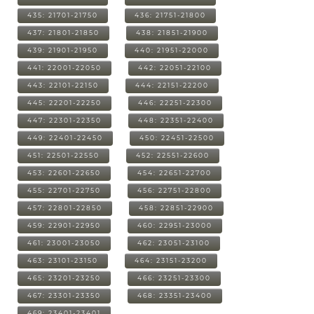
435: 21701-21750
436: 21751-21800
437: 21801-21850
438: 21851-21900
439: 21901-21950
440: 21951-22000
441: 22001-22050
442: 22051-22100
443: 22101-22150
444: 22151-22200
445: 22201-22250
446: 22251-22300
447: 22301-22350
448: 22351-22400
449: 22401-22450
450: 22451-22500
451: 22501-22550
452: 22551-22600
453: 22601-22650
454: 22651-22700
455: 22701-22750
456: 22751-22800
457: 22801-22850
458: 22851-22900
459: 22901-22950
460: 22951-23000
461: 23001-23050
462: 23051-23100
463: 23101-23150
464: 23151-23200
465: 23201-23250
466: 23251-23300
467: 23301-23350
468: 23351-23400
469: 23401-23401