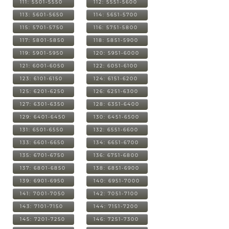
111: 5501-5550
112: 5551-5600
113: 5601-5650
114: 5651-5700
115: 5701-5750
116: 5751-5800
117: 5801-5850
118: 5851-5900
119: 5901-5950
120: 5951-6000
121: 6001-6050
122: 6051-6100
123: 6101-6150
124: 6151-6200
125: 6201-6250
126: 6251-6300
127: 6301-6350
128: 6351-6400
129: 6401-6450
130: 6451-6500
131: 6501-6550
132: 6551-6600
133: 6601-6650
134: 6651-6700
135: 6701-6750
136: 6751-6800
137: 6801-6850
138: 6851-6900
139: 6901-6950
140: 6951-7000
141: 7001-7050
142: 7051-7100
143: 7101-7150
144: 7151-7200
145: 7201-7250
146: 7251-7300