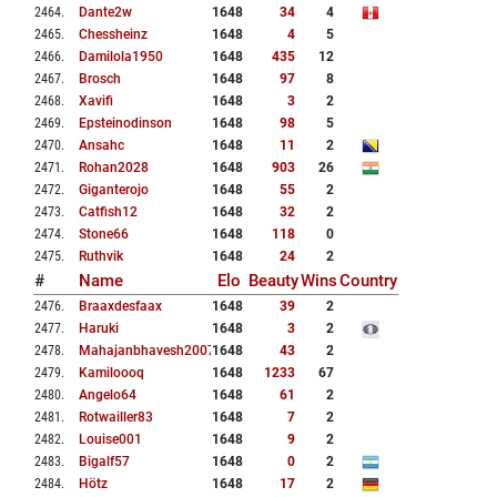
2464
.
Dante2w
1648
34
4
2465
.
Chessheinz
1648
4
5
2466
.
Damilola1950
1648
435
12
2467
.
Brosch
1648
97
8
2468
.
Xavifi
1648
3
2
2469
.
Epsteinodinson
1648
98
5
2470
.
Ansahc
1648
11
2
2471
.
Rohan2028
1648
903
26
2472
.
Giganterojo
1648
55
2
2473
.
Catfish12
1648
32
2
2474
.
Stone66
1648
118
0
2475
.
Ruthvik
1648
24
2
#
Name
Elo
Beauty
Wins
Country
2476
.
Braaxdesfaax
1648
39
2
2477
.
Haruki
1648
3
2
2478
.
Mahajanbhavesh2007
1648
43
2
2479
.
Kamiloooq
1648
1233
67
2480
.
Angelo64
1648
61
2
2481
.
Rotwailler83
1648
7
2
2482
.
Louise001
1648
9
2
2483
.
Bigalf57
1648
0
2
2484
.
Hötz
1648
17
2