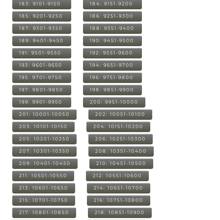
183: 9101-9150
184: 9151-9200
185: 9201-9250
186: 9251-9300
187: 9301-9350
188: 9351-9400
189: 9401-9450
190: 9451-9500
191: 9501-9550
192: 9551-9600
193: 9601-9650
194: 9651-9700
195: 9701-9750
196: 9751-9800
197: 9801-9850
198: 9851-9900
199: 9901-9950
200: 9951-10000
201: 10001-10050
202: 10051-10100
203: 10101-10150
204: 10151-10200
205: 10201-10250
206: 10251-10300
207: 10301-10350
208: 10351-10400
209: 10401-10450
210: 10451-10500
211: 10501-10550
212: 10551-10600
213: 10601-10650
214: 10651-10700
215: 10701-10750
216: 10751-10800
217: 10801-10850
218: 10851-10900