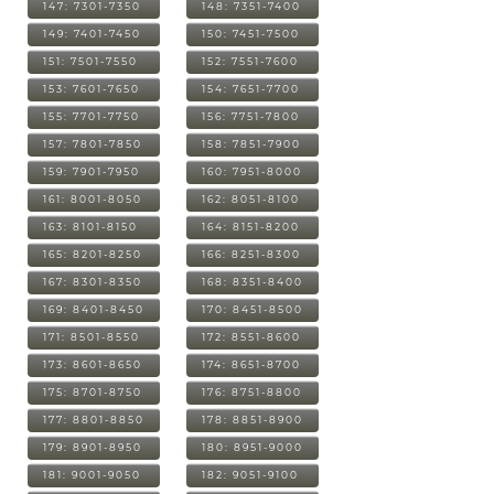
147: 7301-7350
148: 7351-7400
149: 7401-7450
150: 7451-7500
151: 7501-7550
152: 7551-7600
153: 7601-7650
154: 7651-7700
155: 7701-7750
156: 7751-7800
157: 7801-7850
158: 7851-7900
159: 7901-7950
160: 7951-8000
161: 8001-8050
162: 8051-8100
163: 8101-8150
164: 8151-8200
165: 8201-8250
166: 8251-8300
167: 8301-8350
168: 8351-8400
169: 8401-8450
170: 8451-8500
171: 8501-8550
172: 8551-8600
173: 8601-8650
174: 8651-8700
175: 8701-8750
176: 8751-8800
177: 8801-8850
178: 8851-8900
179: 8901-8950
180: 8951-9000
181: 9001-9050
182: 9051-9100