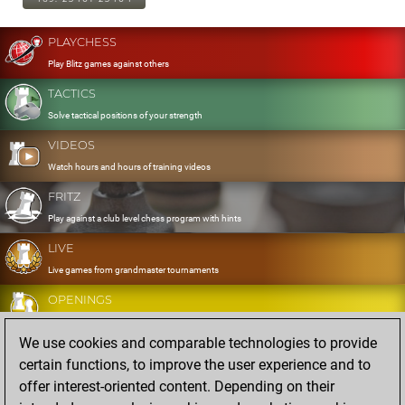
PLAYCHESS
Play Blitz games against others
TACTICS
Solve tactical positions of your strength
VIDEOS
Watch hours and hours of training videos
FRITZ
Play against a club level chess program with hints
LIVE
Live games from grandmaster tournaments
OPENINGS
Develop and exercise your openings
We use cookies and comparable technologies to provide
DATABASE
certain functions, to improve the user experience and to
Eight million strong games
offer interest-oriented content. Depending on their
MYGAMES