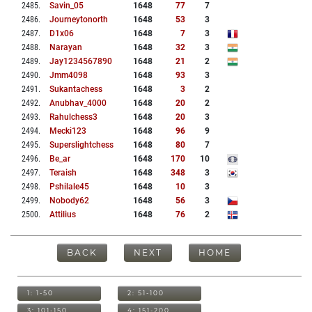
2485
.
Savin_05
1648
77
7
2486
.
Journeytonorth
1648
53
3
2487
.
D1x06
1648
7
3
2488
.
Narayan
1648
32
3
2489
.
Jay1234567890
1648
21
2
2490
.
Jmm4098
1648
93
3
2491
.
Sukantachess
1648
3
2
2492
.
Anubhav_4000
1648
20
2
2493
.
Rahulchess3
1648
20
3
2494
.
Mecki123
1648
96
9
2495
.
Superslightchess
1648
80
7
2496
.
Be_ar
1648
170
10
2497
.
Teraish
1648
348
3
2498
.
Pshilale45
1648
10
3
2499
.
Nobody62
1648
56
3
2500
.
Attilius
1648
76
2
BACK
NEXT
HOME
1: 1-50
2: 51-100
3: 101-150
4: 151-200