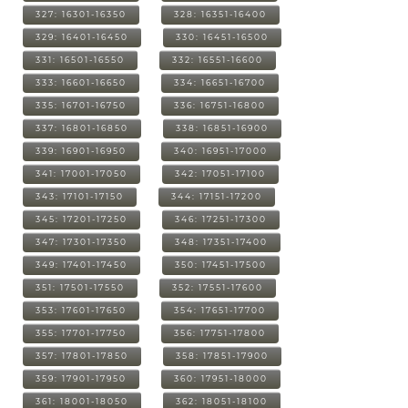
327: 16301-16350
328: 16351-16400
329: 16401-16450
330: 16451-16500
331: 16501-16550
332: 16551-16600
333: 16601-16650
334: 16651-16700
335: 16701-16750
336: 16751-16800
337: 16801-16850
338: 16851-16900
339: 16901-16950
340: 16951-17000
341: 17001-17050
342: 17051-17100
343: 17101-17150
344: 17151-17200
345: 17201-17250
346: 17251-17300
347: 17301-17350
348: 17351-17400
349: 17401-17450
350: 17451-17500
351: 17501-17550
352: 17551-17600
353: 17601-17650
354: 17651-17700
355: 17701-17750
356: 17751-17800
357: 17801-17850
358: 17851-17900
359: 17901-17950
360: 17951-18000
361: 18001-18050
362: 18051-18100