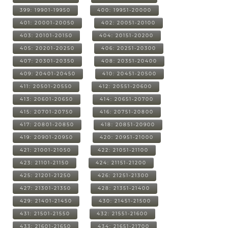
399: 19901-19950
400: 19951-20000
401: 20001-20050
402: 20051-20100
403: 20101-20150
404: 20151-20200
405: 20201-20250
406: 20251-20300
407: 20301-20350
408: 20351-20400
409: 20401-20450
410: 20451-20500
411: 20501-20550
412: 20551-20600
413: 20601-20650
414: 20651-20700
415: 20701-20750
416: 20751-20800
417: 20801-20850
418: 20851-20900
419: 20901-20950
420: 20951-21000
421: 21001-21050
422: 21051-21100
423: 21101-21150
424: 21151-21200
425: 21201-21250
426: 21251-21300
427: 21301-21350
428: 21351-21400
429: 21401-21450
430: 21451-21500
431: 21501-21550
432: 21551-21600
433: 21601-21650
434: 21651-21700