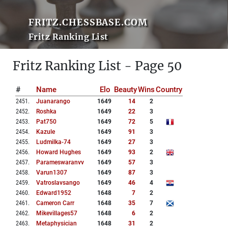
FRITZ.CHESSBASE.COM
Fritz Ranking List
Fritz Ranking List - Page 50
#
Name
Elo
Beauty
Wins
Country
2451
.
Juanarango
1649
14
2
2452
.
Roshka
1649
22
3
2453
.
Pat750
1649
72
5
2454
.
Kazule
1649
91
3
2455
.
Ludmilka-74
1649
27
3
2456
.
Howard Hughes
1649
93
2
2457
.
Parameswaranvv
1649
57
3
2458
.
Varun1307
1649
87
3
2459
.
Vatroslavsango
1649
46
4
2460
.
Edward1952
1648
7
2
2461
.
Cameron Carr
1648
35
7
2462
.
Mikevillages57
1648
6
2
2463
.
Metaphysician
1648
31
2