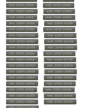
435: 21701-21750
436: 21751-21800
437: 21801-21850
438: 21851-21900
439: 21901-21950
440: 21951-22000
441: 22001-22050
442: 22051-22100
443: 22101-22150
444: 22151-22200
445: 22201-22250
446: 22251-22300
447: 22301-22350
448: 22351-22400
449: 22401-22450
450: 22451-22500
451: 22501-22550
452: 22551-22600
453: 22601-22650
454: 22651-22700
455: 22701-22750
456: 22751-22800
457: 22801-22850
458: 22851-22900
459: 22901-22950
460: 22951-23000
461: 23001-23050
462: 23051-23100
463: 23101-23150
464: 23151-23200
465: 23201-23250
466: 23251-23300
467: 23301-23350
468: 23351-23400
469: 23401-23404