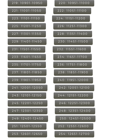
219: 10901-10950
220: 10951-11000
221: 11001-11050
222: 11051-11100
223: 11101-11150
224: 11151-11200
225: 11201-11250
226: 11251-11300
227: 11301-11350
228: 11351-11400
229: 11401-11450
230: 11451-11500
231: 11501-11550
232: 11551-11600
233: 11601-11650
234: 11651-11700
235: 11701-11750
236: 11751-11800
237: 11801-11850
238: 11851-11900
239: 11901-11950
240: 11951-12000
241: 12001-12050
242: 12051-12100
243: 12101-12150
244: 12151-12200
245: 12201-12250
246: 12251-12300
247: 12301-12350
248: 12351-12400
249: 12401-12450
250: 12451-12500
251: 12501-12550
252: 12551-12600
253: 12601-12650
254: 12651-12700