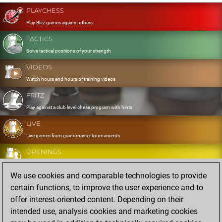
PLAYCHESS
Play Blitz games against others
TACTICS
Solve tactical positions of your strength
VIDEOS
Watch hours and hours of training videos
FRITZ
Play against a club level chess program with hints
LIVE
Live games from grandmaster tournaments
OPENINGS
Develop and exercise your openings
We use cookies and comparable technologies to provide
DATABASE
certain functions, to improve the user experience and to
Eight million strong games
offer interest-oriented content. Depending on their
MYGAMES
intended use, analysis cookies and marketing cookies
Store and analyse your own games in the cloud