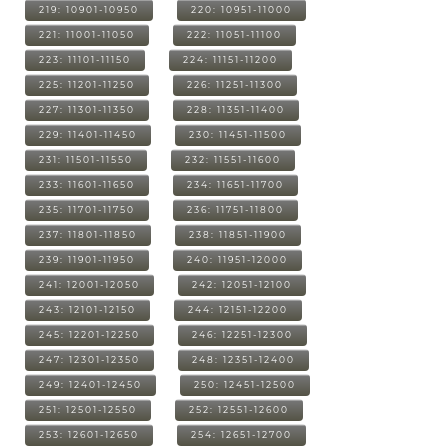
219: 10901-10950
220: 10951-11000
221: 11001-11050
222: 11051-11100
223: 11101-11150
224: 11151-11200
225: 11201-11250
226: 11251-11300
227: 11301-11350
228: 11351-11400
229: 11401-11450
230: 11451-11500
231: 11501-11550
232: 11551-11600
233: 11601-11650
234: 11651-11700
235: 11701-11750
236: 11751-11800
237: 11801-11850
238: 11851-11900
239: 11901-11950
240: 11951-12000
241: 12001-12050
242: 12051-12100
243: 12101-12150
244: 12151-12200
245: 12201-12250
246: 12251-12300
247: 12301-12350
248: 12351-12400
249: 12401-12450
250: 12451-12500
251: 12501-12550
252: 12551-12600
253: 12601-12650
254: 12651-12700