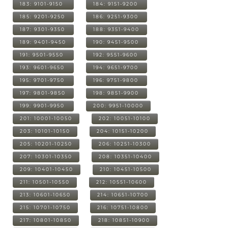
183: 9101-9150
184: 9151-9200
185: 9201-9250
186: 9251-9300
187: 9301-9350
188: 9351-9400
189: 9401-9450
190: 9451-9500
191: 9501-9550
192: 9551-9600
193: 9601-9650
194: 9651-9700
195: 9701-9750
196: 9751-9800
197: 9801-9850
198: 9851-9900
199: 9901-9950
200: 9951-10000
201: 10001-10050
202: 10051-10100
203: 10101-10150
204: 10151-10200
205: 10201-10250
206: 10251-10300
207: 10301-10350
208: 10351-10400
209: 10401-10450
210: 10451-10500
211: 10501-10550
212: 10551-10600
213: 10601-10650
214: 10651-10700
215: 10701-10750
216: 10751-10800
217: 10801-10850
218: 10851-10900