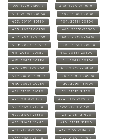
399: 19901-19950
400: 19951-20000
401: 20001-20050
402: 20051-20100
403: 20101-20150
404: 20151-20200
405: 20201-20250
406: 20251-20300
407: 20301-20350
408: 20351-20400
409: 20401-20450
410: 20451-20500
411: 20501-20550
412: 20551-20600
413: 20601-20650
414: 20651-20700
415: 20701-20750
416: 20751-20800
417: 20801-20850
418: 20851-20900
419: 20901-20950
420: 20951-21000
421: 21001-21050
422: 21051-21100
423: 21101-21150
424: 21151-21200
425: 21201-21250
426: 21251-21300
427: 21301-21350
428: 21351-21400
429: 21401-21450
430: 21451-21500
431: 21501-21550
432: 21551-21600
433: 21601-21650
434: 21651-21700