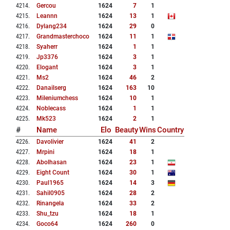
4214
.
Gercou
1624
7
1
4215
.
Leannn
1624
13
1
4216
.
Dylang234
1624
29
0
4217
.
Grandmasterchoco
1624
11
1
4218
.
Syaherr
1624
1
1
4219
.
Jp3376
1624
3
1
4220
.
Elogant
1624
3
1
4221
.
Ms2
1624
46
2
4222
.
Danailserg
1624
163
10
4223
.
Mileniumchess
1624
10
1
4224
.
Noblecass
1624
1
1
4225
.
Mk523
1624
2
1
#
Name
Elo
Beauty
Wins
Country
4226
.
Davolivier
1624
41
2
4227
.
Mrpini
1624
18
1
4228
.
Abolhasan
1624
23
1
4229
.
Eight Count
1624
30
1
4230
.
Paul1965
1624
14
3
4231
.
Sahil0905
1624
28
2
4232
.
Rinangela
1624
33
2
4233
.
Shu_tzu
1624
18
1
4234
.
Goco64
1624
260
0