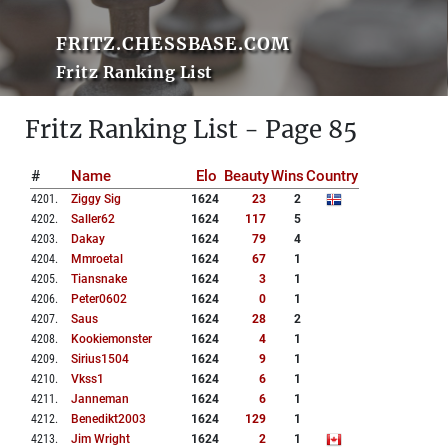
FRITZ.CHESSBASE.COM
Fritz Ranking List
Fritz Ranking List - Page 85
#
Name
Elo
Beauty
Wins
Country
4201
.
Ziggy Sig
1624
23
2
4202
.
Saller62
1624
117
5
4203
.
Dakay
1624
79
4
4204
.
Mmroetal
1624
67
1
4205
.
Tiansnake
1624
3
1
4206
.
Peter0602
1624
0
1
4207
.
Saus
1624
28
2
4208
.
Kookiemonster
1624
4
1
4209
.
Sirius1504
1624
9
1
4210
.
Vkss1
1624
6
1
4211
.
Janneman
1624
6
1
4212
.
Benedikt2003
1624
129
1
4213
.
Jim Wright
1624
2
1