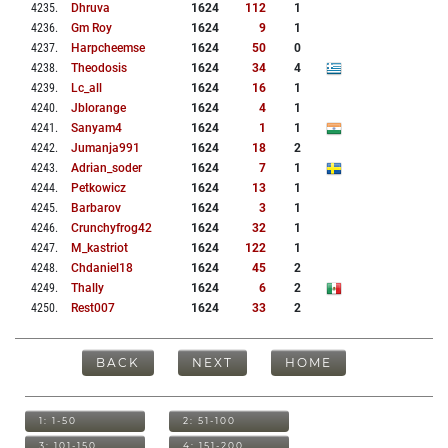
4235
.
Dhruva
1624
112
1
4236
.
Gm Roy
1624
9
1
4237
.
Harpcheemse
1624
50
0
4238
.
Theodosis
1624
34
4
4239
.
Lc_all
1624
16
1
4240
.
Jblorange
1624
4
1
4241
.
Sanyam4
1624
1
1
4242
.
Jumanja991
1624
18
2
4243
.
Adrian_soder
1624
7
1
4244
.
Petkowicz
1624
13
1
4245
.
Barbarov
1624
3
1
4246
.
Crunchyfrog42
1624
32
1
4247
.
M_kastriot
1624
122
1
4248
.
Chdaniel18
1624
45
2
4249
.
Thally
1624
6
2
4250
.
Rest007
1624
33
2
BACK
NEXT
HOME
1: 1-50
2: 51-100
3: 101-150
4: 151-200