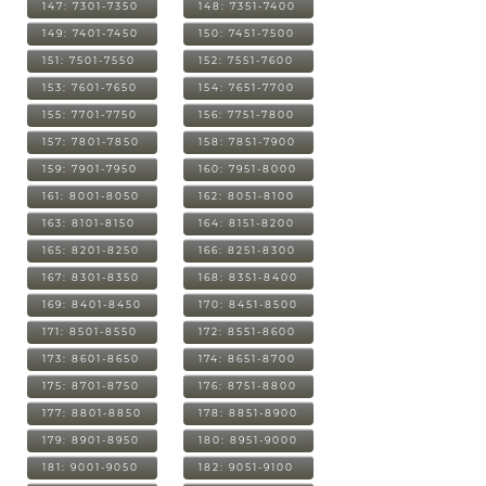
147: 7301-7350
148: 7351-7400
149: 7401-7450
150: 7451-7500
151: 7501-7550
152: 7551-7600
153: 7601-7650
154: 7651-7700
155: 7701-7750
156: 7751-7800
157: 7801-7850
158: 7851-7900
159: 7901-7950
160: 7951-8000
161: 8001-8050
162: 8051-8100
163: 8101-8150
164: 8151-8200
165: 8201-8250
166: 8251-8300
167: 8301-8350
168: 8351-8400
169: 8401-8450
170: 8451-8500
171: 8501-8550
172: 8551-8600
173: 8601-8650
174: 8651-8700
175: 8701-8750
176: 8751-8800
177: 8801-8850
178: 8851-8900
179: 8901-8950
180: 8951-9000
181: 9001-9050
182: 9051-9100