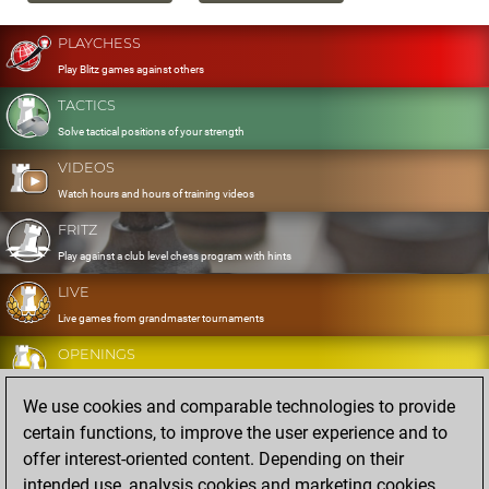
PLAYCHESS
Play Blitz games against others
TACTICS
Solve tactical positions of your strength
VIDEOS
Watch hours and hours of training videos
FRITZ
Play against a club level chess program with hints
LIVE
Live games from grandmaster tournaments
OPENINGS
Develop and exercise your openings
We use cookies and comparable technologies to provide
DATABASE
certain functions, to improve the user experience and to
Eight million strong games
offer interest-oriented content. Depending on their
MYGAMES
intended use, analysis cookies and marketing cookies