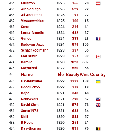
464
.
Munkxxx
1825
166
20
465
.
Arnoldfuego
1825
529
22
466
.
Ali Aboulfadl
1825
91
22
467
.
Vivaanverlekar
1825
100
15
468
.
Sems
1824
216
41
469
.
Lorna-Annette
1824
482
27
470
.
Guitou
1824
333
28
471
.
Radovan Jazic
1824
898
109
472
.
Schachkögimann
1823
337
55
473
.
Mel Griffin
1823
357
32
474
.
Barbila
1823
7023
607
475
.
Mayhrishi
1822
560
55
#
Name
Elo
Beauty
Wins
Country
476
.
Gavinukraine
1822
1333
138
477
.
Goodluck55
1822
318
18
478
.
Bojta
1821
348
48
479
.
Kcnewyork
1821
290
32
480
.
David Stott
1821
575
78
481
.
Suren1978
1821
688
24
482
.
Dhiii
1820
544
57
483
.
B Poojan
1820
254
21
484
.
Davythomas
1820
831
70