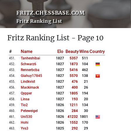
FRITZ.CHESSBASE.COM
Fritz Ranking List
Fritz Ranking List - Page 10
#
Name
Elo
Beauty
Wins
Country
451
.
Tanheshibai
1827
5357
511
452
.
Schwarz6
1827
1873
104
453
.
Rennerbcba
1827
5416
462
454
.
Giahuy17845
1827
5570
138
455
.
Lindkvist
1827
476
21
456
.
Mackimack
1827
400
26
457
.
Qypper
1827
1805
194
458
.
Linsa
1827
193
20
459
.
Tio2
1826
1211
134
460
.
Peteweigel
1826
284
30
461
.
Uni530
1826
41232
1801
462
.
Hohi
1826
1552
170
463
.
Yvs3
1825
292
29