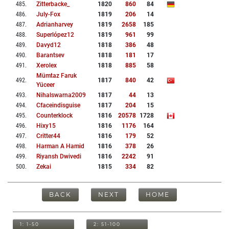
485
.
Zitterbacke_
1820
860
84
486
.
July-Fox
1819
206
14
487
.
Adrianharvey
1819
2658
185
488
.
Superlópez12
1819
961
99
489
.
Davyd12
1818
386
48
490
.
Barantsev
1818
181
17
491
.
Xerolex
1818
885
58
Mümtaz Faruk
492
.
1817
840
42
Yüceer
493
.
Nihalswarna2009
1817
44
13
494
.
Cfaceindisguise
1817
204
15
495
.
Counterklock
1816
20578
1728
496
.
Hixy15
1816
1176
164
497
.
Critter44
1816
179
52
498
.
Harman A Hamid
1816
378
26
499
.
Riyansh Dwivedi
1816
2242
91
500
.
Zekai
1815
334
82
BACK
NEXT
HOME
1: 1-50
2: 51-100