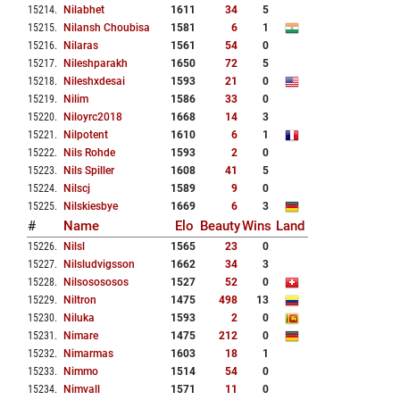
15214
.
Nilabhet
1611
34
5
15215
.
Nilansh Choubisa
1581
6
1
15216
.
Nilaras
1561
54
0
15217
.
Nileshparakh
1650
72
5
15218
.
Nileshxdesai
1593
21
0
15219
.
Nilim
1586
33
0
15220
.
Niloyrc2018
1668
14
3
15221
.
Nilpotent
1610
6
1
15222
.
Nils Rohde
1593
2
0
15223
.
Nils Spiller
1608
41
5
15224
.
Nilscj
1589
9
0
15225
.
Nilskiesbye
1669
6
3
#
Name
Elo
Beauty
Wins
Land
15226
.
Nilsl
1565
23
0
15227
.
Nilsludvigsson
1662
34
3
15228
.
Nilsosososos
1527
52
0
15229
.
Niltron
1475
498
13
15230
.
Niluka
1593
2
0
15231
.
Nimare
1475
212
0
15232
.
Nimarmas
1603
18
1
15233
.
Nimmo
1514
54
0
15234
.
Nimvall
1571
11
0