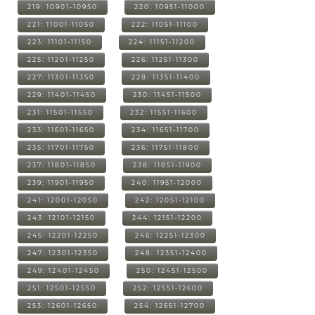
219: 10901-10950
220: 10951-11000
221: 11001-11050
222: 11051-11100
223: 11101-11150
224: 11151-11200
225: 11201-11250
226: 11251-11300
227: 11301-11350
228: 11351-11400
229: 11401-11450
230: 11451-11500
231: 11501-11550
232: 11551-11600
233: 11601-11650
234: 11651-11700
235: 11701-11750
236: 11751-11800
237: 11801-11850
238: 11851-11900
239: 11901-11950
240: 11951-12000
241: 12001-12050
242: 12051-12100
243: 12101-12150
244: 12151-12200
245: 12201-12250
246: 12251-12300
247: 12301-12350
248: 12351-12400
249: 12401-12450
250: 12451-12500
251: 12501-12550
252: 12551-12600
253: 12601-12650
254: 12651-12700