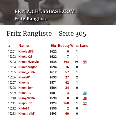
FRITZ.CHESSBASE.COM
Fritz Rangliste
Fritz Rangliste - Seite 305
#
Name
Elo
Beauty
Wins
Land
15201
.
Nikolast86
1622
0
1
15202
.
Nikolay29
1622
7
1
15203
.
Nikolazivkovic
1644
594
19
15204
.
Nikolddragon
1594
16
0
15205
.
Nikoll_2006
1612
57
1
15206
.
Nikolv01
1633
27
2
15207
.
Nikoma
1571
62
1
15208
.
Nikon_tom
1564
34
0
15209
.
Nikos_09
1601
4
1
15210
.
Nikoyolvina
1598
8
0
15211
.
Nikpourm
1324
960
1
15212
.
Nikto81
1590
2
0
15213
.
Nikunjrathi1
1493
60
0