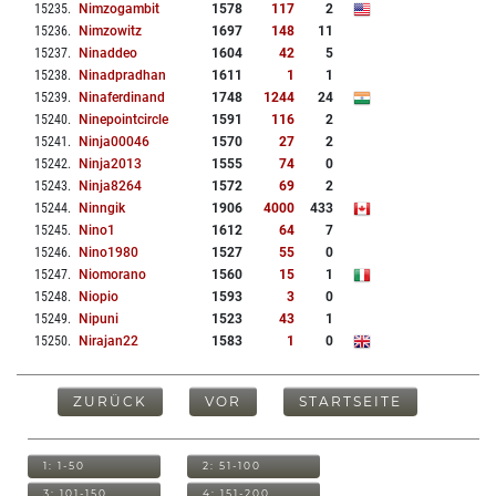
15235
.
Nimzogambit
1578
117
2
15236
.
Nimzowitz
1697
148
11
15237
.
Ninaddeo
1604
42
5
15238
.
Ninadpradhan
1611
1
1
15239
.
Ninaferdinand
1748
1244
24
15240
.
Ninepointcircle
1591
116
2
15241
.
Ninja00046
1570
27
2
15242
.
Ninja2013
1555
74
0
15243
.
Ninja8264
1572
69
2
15244
.
Ninngik
1906
4000
433
15245
.
Nino1
1612
64
7
15246
.
Nino1980
1527
55
0
15247
.
Niomorano
1560
15
1
15248
.
Niopio
1593
3
0
15249
.
Nipuni
1523
43
1
15250
.
Nirajan22
1583
1
0
ZURÜCK
VOR
STARTSEITE
1: 1-50
2: 51-100
3: 101-150
4: 151-200