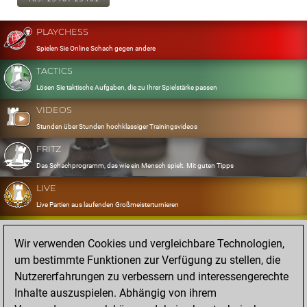
PLAYCHESS
Spielen Sie Online Schach gegen andere
TACTICS
Lösen Sie taktische Aufgaben, die zu Ihrer Spielstärke passen
VIDEOS
Stunden über Stunden hochklassiger Trainingsvideos
FRITZ
Das Schachprogramm, das wie ein Mensch spielt. Mit guten Tipps
LIVE
Live Partien aus laufenden Großmeisterturnieren
OPENINGS
Wir verwenden Cookies und vergleichbare Technologien,
Erfassen und Üben Sie Ihr Eröffnungsrepertoire
um bestimmte Funktionen zur Verfügung zu stellen, die
DATABASE
Nutzererfahrungen zu verbessern und interessengerechte
Acht Millionen starke Partien
Inhalte auszuspielen. Abhängig von ihrem
MYGAMES