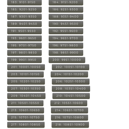
183: 9101-9150
184: 9151-9200
185: 9201-9250
186: 9251-9300
187: 9301-9350
188: 9351-9400
189: 9401-9450
190: 9451-9500
191: 9501-9550
192: 9551-9600
193: 9601-9650
194: 9651-9700
195: 9701-9750
196: 9751-9800
197: 9801-9850
198: 9851-9900
199: 9901-9950
200: 9951-10000
201: 10001-10050
202: 10051-10100
203: 10101-10150
204: 10151-10200
205: 10201-10250
206: 10251-10300
207: 10301-10350
208: 10351-10400
209: 10401-10450
210: 10451-10500
211: 10501-10550
212: 10551-10600
213: 10601-10650
214: 10651-10700
215: 10701-10750
216: 10751-10800
217: 10801-10850
218: 10851-10900