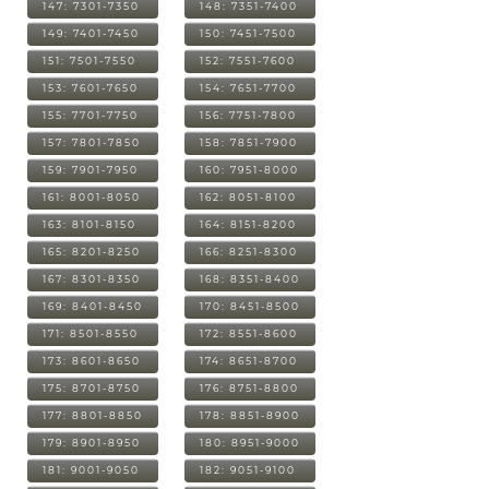
147: 7301-7350
148: 7351-7400
149: 7401-7450
150: 7451-7500
151: 7501-7550
152: 7551-7600
153: 7601-7650
154: 7651-7700
155: 7701-7750
156: 7751-7800
157: 7801-7850
158: 7851-7900
159: 7901-7950
160: 7951-8000
161: 8001-8050
162: 8051-8100
163: 8101-8150
164: 8151-8200
165: 8201-8250
166: 8251-8300
167: 8301-8350
168: 8351-8400
169: 8401-8450
170: 8451-8500
171: 8501-8550
172: 8551-8600
173: 8601-8650
174: 8651-8700
175: 8701-8750
176: 8751-8800
177: 8801-8850
178: 8851-8900
179: 8901-8950
180: 8951-9000
181: 9001-9050
182: 9051-9100